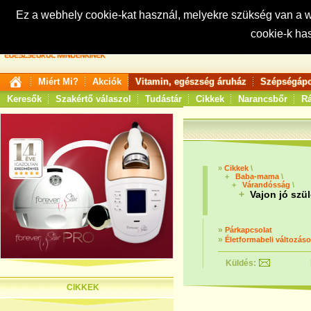
Ez a webhely cookie-kat használ, melyekre szükség van a
cookie-k ha
Keresés:
Miért Mi?
Akciók
Vitamin, egészség áruház
Szépségápo
Keresők
Szakértő válaszol
Tudástár
Cikkek
Narancsbőr
Rá
»
Cikkek
\
+
Baba-mama
\
+
Várandósság
\
+
Vajon jó szül
»
Párkapcsolat
»
Életformabeli változás
Küldés:
CIKKEK