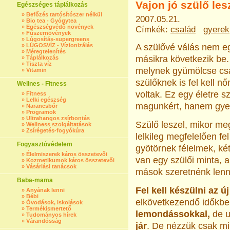
Vajon jó szülő le
Egészséges táplálkozás
»
Befőzés tartósítószer nélkül
2007.05.21.
»
Bio tea - Gyógytea
»
Egészségvédő növények
Címkék:
család
gyerek
»
Fűszernövények
»
Lúgosítás-supergreens
»
LÚGOSVÍZ - Vízionizálás
A szülővé válás nem e
»
Méregtelenítés
másikra következik be.
»
Táplálkozás
»
Tiszta víz
melynek gyümölcse csa
»
Vitamin
szülőknek is fel kell n
Wellnes - Fitness
voltak. Ez egy életre 
»
Fitness
»
Lelki egészség
magunkért, hanem gyer
»
Narancsbőr
»
Programok
»
Ultrahangos zsírbontás
Szülő leszel, mikor me
»
Wellness szolgáltatások
»
Zsírégetés-fogyókúra
lelkileg megfelelően f
Fogyasztóvédelem
gyötörnek félelmek, ké
»
Élelmiszerek káros összetevői
van egy szülői minta, 
»
Kozmetikumok káros összetevői
»
Vásárlási tanácsok
mások szeretnénk lenni
Baba-mama
Fel kell készülni az ú
»
Anyának lenni
»
Bébi
elkövetkezendő időkben
»
Óvodások, iskolások
»
Termékismertető
lemondássokkal,
de u
»
Tudományos hírek
»
Várandósság
jár
. De nézzük csak mi