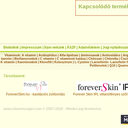
Kapcsolódó termé
Bioboltok
|
Impresszum
|
Írjon nekünk
|
ÁSZF
|
Adatvédelem
|
Jogi nyilatkozat
Vitaminok:
A vitamin
|
Acidophilus
|
Alfa-lipidsav
|
Aminosavak
|
Antioxidáns
|
Arg
karotin
|
Bioflavonoidok
|
C vitamin
|
C vitaminok hatása
|
Chitosan
|
Chlorella
|
Ciszt
K vitamin
|
Karotinoidok
|
Klorofill
|
Kolosztrum
|
L-Cystine
|
Lactoferrin- Lactoferin 
Polifenolok
|
Q10
|
Querc
Társoldalaink:
ForeverSlim.hu - kavitációs zsírbontás
Forever Skin IPL villanófényes szőr
www.vitaminsziget.com © 2007-2026 - Minden jog fenntartva