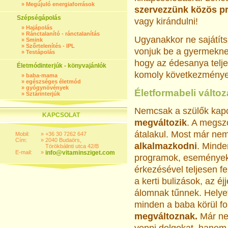
»
Megújuló energiaforrások
szervezzünk közös p
Szépségápolás
vagy kirándulni!
»
Hajápolás
»
Ránctalanító - ránctalanítás
Ugyanakkor ne sajátíts
»
Smink
»
Szőrtelenítés - IPL
vonjuk be a gyermeknev
»
Testápolás
hogy az édesanya telje
Életmódinterjúk - könyvajánlók
komoly következményei
»
baba-mama
»
egészséges életmód
»
gyógynövények
Életformabeli válto
»
Sztárinterjúk
Nemcsak a szülők kap
KAPCSOLAT
megváltozik
. A megszo
átalakul. Most már n
Mobil:
»
+36 30 7262 647
Cím:
»
2040 Budaörs,
alkalmazkodni
. Mind
Törökbálinti utca 42/B
E-mail:
»
info@vitaminsziget.com
programok, események,
érkezésével teljesen fe
a kerti bulizások, az é
álomnak tűnnek. Helyet
minden a baba körül f
megváltoznak.
Már ne