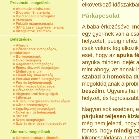
Prevenció - megelőzés
elkövetkező időszakba
»
Alternatív módszerek
»
Bioptron fényterápia
Párkapcsolat
»
Biorezonancia vizsgálat
»
Prevenció
»
Pulzáló mágnesterápia
A baba érkezésével
me
»
SAFE Laser Lágylézer terápia
»
Vizsgálatok, szűrések
egy gyermek van a csa
Betegségek
helyzetet, pedig nehéz
»
Allergia
csak velünk foglalkozi
»
Bélrendszeri betegségek,
probiotikum
eset, hogy az
apuka fé
»
Bőrbetegségek
»
Cukorbetegség
anyuka minden idejét a 
»
Daganatos betegségek
»
Emésztőszervi betegségek
mint ahogy, az annak i
»
Ételintolerancia
»
Fáradtság, kimerültség
szabad a homokba du
»
Férfiakat érintő betegségek
»
Fog és ínybetegségek
megoldódjanak a problé
»
Fül-orr-gége betegségei
beszélni
. Ugyanis ha 
»
Hétköznapi mérgeink
»
Idegrendszeri betegségek
helyzet, és legrosszabb
»
Influenza
»
Ízületi, mozgásszervi betegségek
»
Káros szenvedélyek
Nagyon sok esetben, es
»
Légzőszervi betegségek
»
Nőket érintő betegségek
párjukat teljesen kizá
»
Stressz
»
Szem betegségek
még nem jelenti, hogy 
»
Szív és érrendszeri betegségek
fontos, hogy
mindig s
Alternatív megoldások
kikapcsolódásra. Lehet
»
Környezettudatos életmód