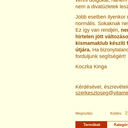
venni dolgokat, hanem
nem a divatüzletek le
Jobb esetben ilyenkor 
normális. Sokaknak neh
Ez így van rendjén,
nem
hirtelen jött változás
kismamaklub készíti f
útjára.
Ha bizonytalano
forduljunk segítségért!
Koczka Kinga
Kérdésével, észrevételé
szerkesztoseg@vitami
Megosztás:
Küldés:
Termékek
Kategór