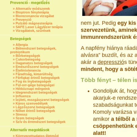
Prevenció - megelőzés
»
Alternatív módszerek
»
Bioptron fényterápia
»
Biorezonancia vizsgálat
»
Prevenció
nem jut. Pedig
egy kis
»
Pulzáló mágnesterápia
»
SAFE Laser Lágylézer terápia
szervezetünk, aminek
»
Vizsgálatok, szűrések
immunrendszerünk és
Betegségek
»
Allergia
A napfény hiánya ráadás
»
Bélrendszeri betegségek,
probiotikum
alvásra” buzdít, és az
»
Bőrbetegségek
»
Cukorbetegség
akár a
depresszió
s tün
»
Daganatos betegségek
»
Emésztőszervi betegségek
mindent, hogy a söté
»
Ételintolerancia
»
Fáradtság, kimerültség
»
Férfiakat érintő betegségek
Több fényt – télen is
»
Fog és ínybetegségek
»
Fül-orr-gége betegségei
»
Hétköznapi mérgeink
Gondoljuk át, ho
»
Idegrendszeri betegségek
»
Influenza
akarjuk-e rendsze
»
Ízületi, mozgásszervi betegségek
»
Káros szenvedélyek
szabadságunkat té
»
Légzőszervi betegségek
»
Nőket érintő betegségek
Komoly varázsa v
»
Stressz
amikor
a télből a
»
Szem betegségek
»
Szív és érrendszeri betegségek
csöppenhetünk e
Alternatív megoldások
alatt!
»
Környezettudatos életmód