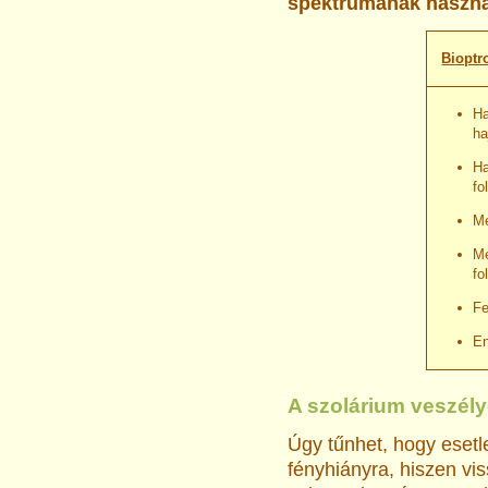
spektrumának használ
Bioptr
Ha
ha
Ha
fo
Me
Me
fo
Fe
En
A szolárium veszély
Úgy tűnhet, hogy esetl
fényhiányra, hiszen viss