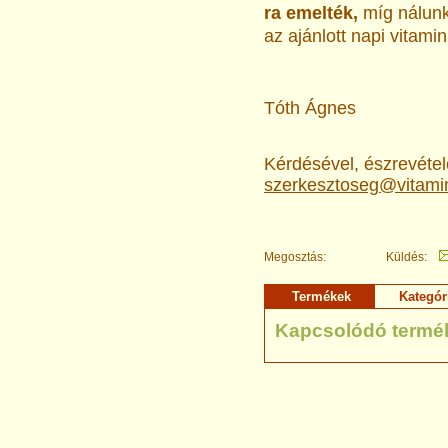
ra emelték,
míg nálunk
az ajánlott napi vitami
Tóth Ágnes
Kérdésével, észrevételé
szerkesztoseg@vitami
Megosztás:
Küldés:
Termékek
Kategór
Kapcsolódó termé