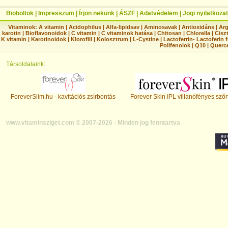
Bioboltok
|
Impresszum
|
Írjon nekünk
|
ÁSZF
|
Adatvédelem
|
Jogi nyilatkozat
Vitaminok:
A vitamin
|
Acidophilus
|
Alfa-lipidsav
|
Aminosavak
|
Antioxidáns
|
Arg
karotin
|
Bioflavonoidok
|
C vitamin
|
C vitaminok hatása
|
Chitosan
|
Chlorella
|
Ciszt
K vitamin
|
Karotinoidok
|
Klorofill
|
Kolosztrum
|
L-Cystine
|
Lactoferrin- Lactoferin 
Polifenolok
|
Q10
|
Querc
Társoldalaink:
ForeverSlim.hu - kavitációs zsírbontás
Forever Skin IPL villanófényes szőr
www.vitaminsziget.com © 2007-2026 - Minden jog fenntartva