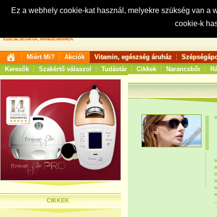
Ez a webhely cookie-kat használ, melyekre szükség van a
cookie-k ha
Keresés:
Miért Mi?
Akciók
Vitamin, egészség áruház
Szépségápo
Keresők
Szakértő válaszol
Tudástár
Cikkek
Narancsbőr
Rá
CIKKEK