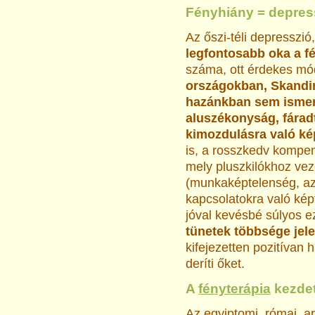
Fényhiány = depres
Az őszi-téli depresszió,
legfontosabb oka a f
száma, ott érdekes mó
országokban, Skandin
hazánkban sem ismer
aluszékonyság, fárad
kimozdulásra való ké
is, a rosszkedv kompen
mely pluszkilókhoz vez
(munkaképtelenség, az 
kapcsolatokra való kép
jóval kevésbé súlyos e
tünetek többsége jel
kifejezetten pozitívan h
deríti őket.
A
fényterápia
kezdet
Az egyiptomi, római, 