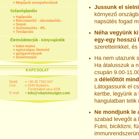
»
Megújuló energiaforrások
Jussunk el síelni
Szépségápolás
környező országba
»
Hajápolás
napsütés fogad m
»
Ránctalanító - ránctalanítás
»
Smink
»
Szőrtelenítés - IPL
Néha vegyünk ki
»
Testápolás
egy-egy hosszú 
Életmódinterjúk - könyvajánlók
szeretteinkkel, és
»
baba-mama
»
egészséges életmód
»
gyógynövények
Ha nem utazunk 
»
Sztárinterjúk
Ha átalusszuk a 
KAPCSOLAT
csupán 9.00-11.00
a
délelőttöt min
Mobil:
»
+36 30 7262 647
Cím:
»
2040 Budaörs,
Látogassunk el c
Törökbálinti utca 42/B
kertbe, legyünk a
E-mail:
»
info@vitaminsziget.com
hangulatban telik
Ne mondjunk le a
szabad levegőt a 
Futni, biciklizni, 
immunrendszerünk