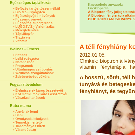
Egészséges táplálkozás
Kapcsolódó anyagok:
Enciklopédia:
»
Befőzés tartósítószer nélkül
A Bioptron fény jellegzetessé
»
Bio tea - Gyógytea
A Bioptron fényterápia alkal
»
Egészségvédő növények
BIOPTRON TANUSÍTVÁNYOK
»
Fűszernövények
»
Lúgosítás-supergreens
»
LÚGOSVÍZ - Vízionizálás
»
Méregtelenítés
»
Táplálkozás
»
Tiszta víz
»
Vitamin
A téli fényhiány k
Wellnes - Fitness
2012.01.05.
»
Fitness
»
Lelki egészség
Címkék:
bioptron állván
»
Narancsbőr
»
Programok
vitamin
fényterápia
ha
»
Ultrahangos zsírbontás
»
Wellness szolgáltatások
A hosszú, sötét, téli
»
Zsírégetés-fogyókúra
tunyává és betegesked
Fogyasztóvédelem
fényhiányt, és tegyün
»
Élelmiszerek káros összetevői
»
Kozmetikumok káros összetevői
»
Vásárlási tanácsok
Baba-mama
»
Anyának lenni
»
Bébi
»
Óvodások, iskolások
»
Termékismertető
»
Tudományos hírek
»
Várandósság