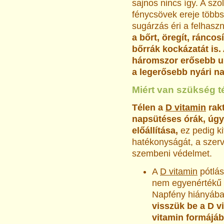
sajnos nincs így. A szo
fénycsövek ereje több
sugárzás éri a felhaszn
a bőrt, öregít, ráncos
bőrrák kockázatát is.
háromszor erősebb ult
a legerősebb nyári n
Miért van szükség t
Télen a
D vitamin
rakt
napsütéses órák, úgy
előállítása,
ez pedig k
hatékonyságát, a szerv
szembeni védelmet.
A
D vitamin
pótlás
nem egyenértékű a
Napfény hiányában
visszük be a D v
vitamin formájáb