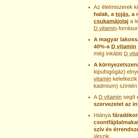
Az élelmiszerek k
halak, a
tojás
, a 
csukamájolaj
a l
D vitamin
-forrásu
A magyar lakoss
40%-a
D vitamin
még inkább
D vit
A környezetsze
kipufogógáz) elny
vitamin
keletkezik
kadmium) szinté
A
D vitamin
segít 
szervezetet az in
Hiánya
fáradéko
csontfájdalmakat
szív és érrendsz
játszik.