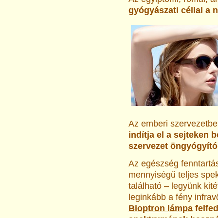
gyógyászati céllal a 
Az emberi szervezetb
indítja el a sejteken 
szervezet öngyógyító 
Az egészség fenntartá
mennyiségű teljes spe
található – legyünk kit
leginkább a fény infrav
Bioptron lámpa
felfed