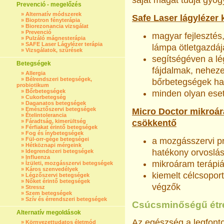
saját magát tudja gyógy
Prevenció - megelőzés
»
Alternatív módszerek
Safe Laser lágylézer 
»
Bioptron fényterápia
»
Biorezonancia vizsgálat
»
Prevenció
magyar fejlesztés,
»
Pulzáló mágnesterápia
»
SAFE Laser Lágylézer terápia
lámpa ötletgazdáj
»
Vizsgálatok, szűrések
segítségéven a lé
Betegségek
fájdalmak, neheze
»
Allergia
»
Bélrendszeri betegségek,
bőrbetegségek ha
probiotikum
»
Bőrbetegségek
minden olyan eset
»
Cukorbetegség
»
Daganatos betegségek
»
Emésztőszervi betegségek
Micro Doctor mikroár
»
Ételintolerancia
»
Fáradtság, kimerültség
csökkentő
»
Férfiakat érintő betegségek
»
Fog és ínybetegségek
»
Fül-orr-gége betegségei
a mozgásszervi pr
»
Hétköznapi mérgeink
hatékony orvoslá
»
Idegrendszeri betegségek
»
Influenza
mikroáram terápi
»
Ízületi, mozgásszervi betegségek
»
Káros szenvedélyek
kiemelt célcsoport
»
Légzőszervi betegségek
»
Nőket érintő betegségek
végzők
»
Stressz
»
Szem betegségek
»
Szív és érrendszeri betegségek
Csúcsminőségű étre
Alternatív megoldások
Az egészség a legfonto
»
Környezettudatos életmód