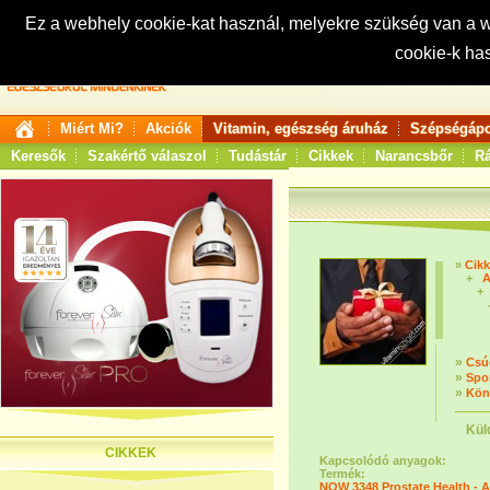
Ez a webhely cookie-kat használ, melyekre szükség van a
cookie-k ha
Keresés:
Miért Mi?
Akciók
Vitamin, egészség áruház
Szépségápo
Keresők
Szakértő válaszol
Tudástár
Cikkek
Narancsbőr
Rá
»
Cik
+
A
+
»
Csú
»
Spo
»
Kön
Kül
CIKKEK
Kapcsolódó anyagok:
Termék:
NOW 3348 Prostate Health - A