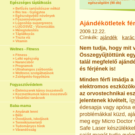
Egészséges táplálkozás
egészségéért (90 db)
»
Befőzés tartósítószer nélkül
»
Bio tea - Gyógytea
»
Egészségvédő növények
»
Fűszernövények
Ajándékötletek fé
»
Lúgosítás-supergreens
»
LÚGOSVÍZ - Vízionizálás
»
Méregtelenítés
2009.12.22.
»
Táplálkozás
Címkék:
ajándék
kará
»
Tiszta víz
»
Vitamin
Nem tudja, hogy mit v
Wellnes - Fitness
Összegyűjtöttünk egy 
»
Fitness
»
Lelki egészség
talál megfelelő aján
»
Narancsbőr
»
Programok
és férjének is!
»
Ultrahangos zsírbontás
»
Wellness szolgáltatások
»
Zsírégetés-fogyókúra
Minden férfi imádja 
Fogyasztóvédelem
elektromos eszközöke
»
Élelmiszerek káros összetevői
az orvostechnikai e
»
Kozmetikumok káros összetevői
»
Vásárlási tanácsok
jelentenek kivételt,
íg
Baba-mama
édesapja vagy apósa 
»
Anyának lenni
problémákkal küzd, aj
»
Bébi
»
Óvodások, iskolások
meg egy Micro Doctor 
»
Termékismertető
»
Tudományos hírek
Safe Laser készülékkel
»
Várandósság