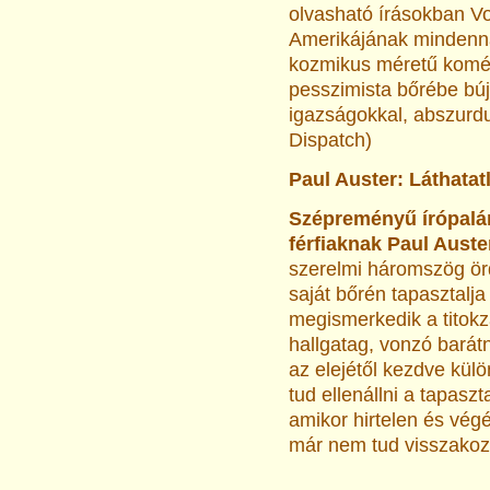
olvasható írásokban V
Amerikájának mindennap
kozmikus méretű koméd
pesszimista bőrébe bújt 
igazságokkal, abszurdu
Dispatch)
Paul Auster: Láthatat
Szépreményű írópalá
férfiaknak Paul Aust
szerelmi háromszög örd
saját bőrén tapasztalj
megismerkedik a titokz
hallgatag, vonzó barátn
az elejétől kezdve kül
tud ellenállni a tapasz
amikor hirtelen és vég
már nem tud visszakoz