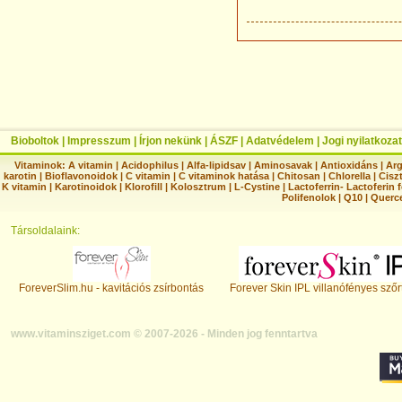
Bioboltok
|
Impresszum
|
Írjon nekünk
|
ÁSZF
|
Adatvédelem
|
Jogi nyilatkozat
Vitaminok:
A vitamin
|
Acidophilus
|
Alfa-lipidsav
|
Aminosavak
|
Antioxidáns
|
Arg
karotin
|
Bioflavonoidok
|
C vitamin
|
C vitaminok hatása
|
Chitosan
|
Chlorella
|
Ciszt
K vitamin
|
Karotinoidok
|
Klorofill
|
Kolosztrum
|
L-Cystine
|
Lactoferrin- Lactoferin 
Polifenolok
|
Q10
|
Querc
Társoldalaink:
ForeverSlim.hu - kavitációs zsírbontás
Forever Skin IPL villanófényes szőr
www.vitaminsziget.com © 2007-2026 - Minden jog fenntartva