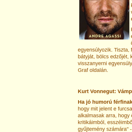
egyensúlyozik. Tiszta,
bátyját, bölcs edzőjét,
visszanyerni egyensúly
Graf oldalán.
Kurt Vonnegut: Vámp
Ha jó humorú férfina
hogy mit jelent e furcs
alkalmasak arra, hogy 
kritikáimból, esszéimb
gyűjtemény számára" - 