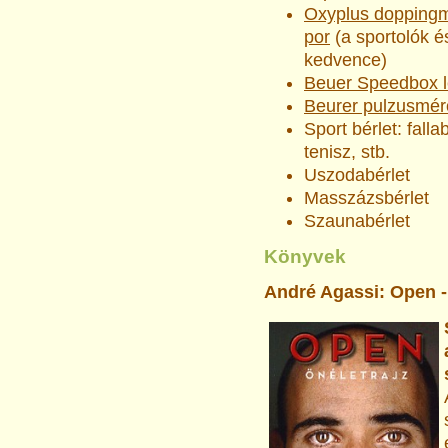
Oxyplus doppingm
por
(a sportolók é
kedvence)
Beuer Speedbox 
Beurer pulzusmér
Sport bérlet: falla
tenisz, stb.
Uszodabérlet
Masszázsbérlet
Szaunabérlet
Könyvek
André Agassi: Open -