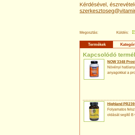
Kérdésével, észrevételé
szerkesztoseg@vitami
Megosztás:
Küldés:
Termékek
Kategór
Kapcsolódó termé
NOW 3348 Prosta
Növényi hatóanya
anyagokkal a pro
Highland PR239 
Folyamatos felsz
oldását segítő B 