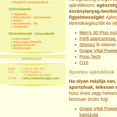
»
Megújuló energiaforrások
ajándékozni,
egészség
Szépségápolás
ásványianyag-bevitel
»
Hajápolás
figyelmességét!
Aján
»
Ránctalanító - ránctalanítás
»
Smink
étrendkiegészítőt és vi
»
Szőrtelenítés - IPL
»
Testápolás
Men's 30 Plus mul
Életmódinterjúk - könyvajánlók
Férfi alapcsomag 
»
baba-mama
»
egészséges életmód
Stressz
B-vitamin
»
gyógynövények
»
Sztárinterjúk
Grape Vital Powe
Pros-Tech
KAPCSOLAT
Q10
Mobil:
»
+36 30 7262 647
Sportos ajándékok
Cím:
»
2040 Budaörs,
Törökbálinti utca 42/B
E-mail:
»
info@vitaminsziget.com
Ha olyan mázlija van,
sportolnak, lelkesen d
húsz éves vagy hetven 
biztosan örülni fog!
Grape Vital Powe
kapszula