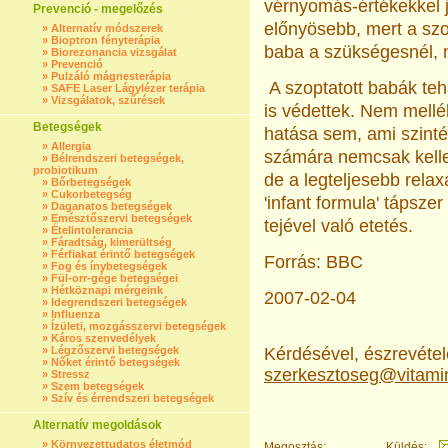
vérnyomás-értékekkel j
Prevenció - megelőzés
előnyösebb, mert a szo
»
Alternatív módszerek
»
Bioptron fényterápia
baba a szükségesnél, 
»
Biorezonancia vizsgálat
»
Prevenció
»
Pulzáló mágnesterápia
A szoptatott babák tehá
»
SAFE Laser Lágylézer terápia
»
Vizsgálatok, szűrések
is védettek. Nem mell
Betegségek
hatása sem, ami szinté
»
Allergia
számára nemcsak kelle
»
Bélrendszeri betegségek,
probiotikum
de a legteljesebb relaxá
»
Bőrbetegségek
»
Cukorbetegség
'infant formula' tápsze
»
Daganatos betegségek
»
Emésztőszervi betegségek
tejével való etetés.
»
Ételintolerancia
»
Fáradtság, kimerültség
»
Férfiakat érintő betegségek
Forrás: BBC
»
Fog és ínybetegségek
»
Fül-orr-gége betegségei
»
Hétköznapi mérgeink
2007-02-04
»
Idegrendszeri betegségek
»
Influenza
»
Ízületi, mozgásszervi betegségek
»
Káros szenvedélyek
»
Légzőszervi betegségek
Kérdésével, észrevételé
»
Nőket érintő betegségek
szerkesztoseg@vitami
»
Stressz
»
Szem betegségek
»
Szív és érrendszeri betegségek
Alternatív megoldások
»
Környezettudatos életmód
Megosztás:
Küldés: