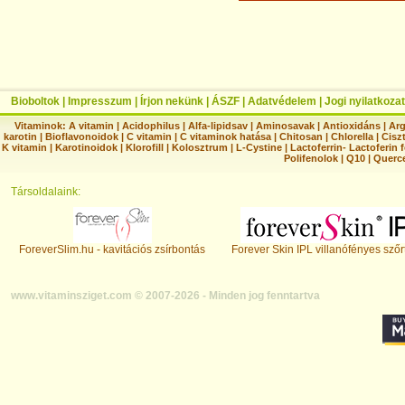
Bioboltok
|
Impresszum
|
Írjon nekünk
|
ÁSZF
|
Adatvédelem
|
Jogi nyilatkozat
Vitaminok:
A vitamin
|
Acidophilus
|
Alfa-lipidsav
|
Aminosavak
|
Antioxidáns
|
Arg
karotin
|
Bioflavonoidok
|
C vitamin
|
C vitaminok hatása
|
Chitosan
|
Chlorella
|
Ciszt
K vitamin
|
Karotinoidok
|
Klorofill
|
Kolosztrum
|
L-Cystine
|
Lactoferrin- Lactoferin 
Polifenolok
|
Q10
|
Querc
Társoldalaink:
ForeverSlim.hu - kavitációs zsírbontás
Forever Skin IPL villanófényes szőr
www.vitaminsziget.com © 2007-2026 - Minden jog fenntartva