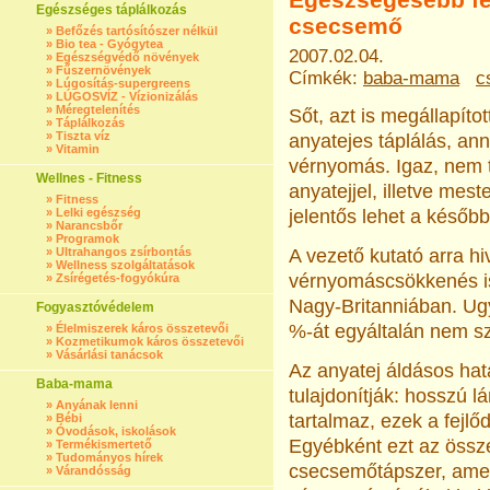
Egészséges táplálkozás
csecsemő
»
Befőzés tartósítószer nélkül
»
Bio tea - Gyógytea
2007.02.04.
»
Egészségvédő növények
»
Fűszernövények
Címkék:
baba-mama
c
»
Lúgosítás-supergreens
»
LÚGOSVÍZ - Vízionizálás
»
Méregtelenítés
Sőt, azt is megállapíto
»
Táplálkozás
»
Tiszta víz
anyatejes táplálás, ann
»
Vitamin
vérnyomás. Igaz, nem 
Wellnes - Fitness
anyatejjel, illetve mes
»
Fitness
»
Lelki egészség
jelentős lehet a később
»
Narancsbőr
»
Programok
»
Ultrahangos zsírbontás
A vezető kutató arra h
»
Wellness szolgáltatások
vérnyomáscsökkenés i
»
Zsírégetés-fogyókúra
Nagy-Britanniában. Ug
Fogyasztóvédelem
%-át egyáltalán nem sz
»
Élelmiszerek káros összetevői
»
Kozmetikumok káros összetevői
»
Vásárlási tanácsok
Az anyatej áldásos ha
Baba-mama
tulajdonítják: hosszú l
»
Anyának lenni
tartalmaz, ezek a fejl
»
Bébi
»
Óvodások, iskolások
Egyébként ezt az össze
»
Termékismertető
»
Tudományos hírek
csecsemőtápszer, amel
»
Várandósság