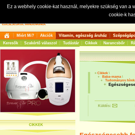
Ez a webhely cookie-kat használ, melyekre szükség van a
cookie-k ha
Keresés:
Miért Mi?
Akciók
Vitamin, egészség áruház
Szépségápo
Keresők
Szakértő válaszol
Tudástár
Cikkek
Narancsbőr
Rá
»
Cikkek
\
+
Baba-mama
\
+
Tudományos híre
+
Egészségesebb
Küldés:
CIKKEK
Egészségesebb feln