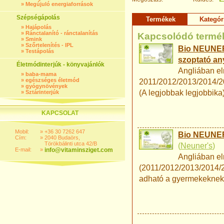
»
Megújuló energiaforrások
Szépségápolás
Termékek
Kategór
»
Hajápolás
»
Ránctalanító - ránctalanítás
Kapcsolódó termé
»
Smink
»
Szőrtelenítés - IPL
Bio NEUNER'
»
Testápolás
szoptató an
Életmódinterjúk - könyvajánlók
Angliában el
»
baba-mama
»
egészséges életmód
2011/2012/2013/2014/20
»
gyógynövények
(A legjobbak legjobbika)
»
Sztárinterjúk
KAPCSOLAT
Mobil:
»
+36 30 7262 647
Bio NEUNER
Cím:
»
2040 Budaörs,
Törökbálinti utca 42/B
(
Neuner's
)
E-mail:
»
info@vitaminsziget.com
Angliában el
(2011/2012/2013/2014/2
adható a gyermekeknek,