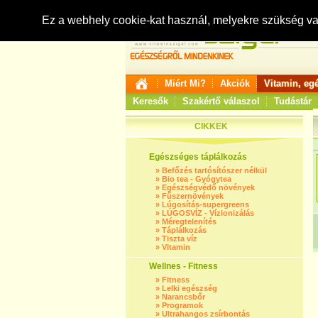
Ez a webhely cookie-kat használ, melyekre szükség v
Miért Mi?
Akciók
Vitamin, eg
Keresők
Szakértő válaszol
Tudástár
CIKKEK
Egészséges táplálkozás
»
Befőzés tartósítószer nélkül
»
Bio tea - Gyógytea
»
Egészségvédő növények
»
Fűszernövények
»
Lúgosítás-supergreens
»
LÚGOSVÍZ - Vízionizálás
»
Méregtelenítés
»
Táplálkozás
»
Tiszta víz
»
Vitamin
Wellnes - Fitness
»
Fitness
»
Lelki egészség
»
Narancsbőr
»
Programok
»
Ultrahangos zsírbontás