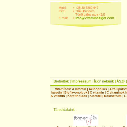
Mobil:
»
+36 30 7262 647
Cím:
»
2040 Budaörs,
Törökbálinti utca 42/B
E-mail:
»
info@vitaminsziget.com
Bioboltok
|
Impresszum
|
Írjon nekünk
|
ÁSZF
Vitaminok:
A vitamin
|
Acidophilus
|
Alfa-lipidsa
karotin
|
Bioflavonoidok
|
C vitamin
|
C vitaminok 
K vitamin
|
Karotinoidok
|
Klorofill
|
Kolosztrum
|
L
Társoldalaink: