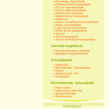
»
Fáradtság, kimerültség
»
Férfiakat érintő betegségek
»
Fog és ínybetegségek
»
Fül-orr-gége betegségei
»
Hétköznapi mérgeink
»
Idegrendszeri betegségek
»
Influenza
»
Ízületi, mozgásszervi betegségek
»
Káros szenvedélyek
»
Légzőszervi betegségek
»
Nőket érintő betegségek
»
Stressz
»
Szem betegségek
»
Szív és érrendszeri betegségek
Alternatív megoldások
»
Környezettudatos életmód
»
Megújuló energiaforrások
Szépségápolás
»
Hajápolás
»
Ránctalanító - ránctalanítás
»
Smink
»
Szőrtelenítés - IPL
»
Testápolás
Életmódinterjúk - könyvajánlók
»
baba-mama
»
egészséges életmód
»
gyógynövények
»
Sztárinterjúk
KAPCSOLAT