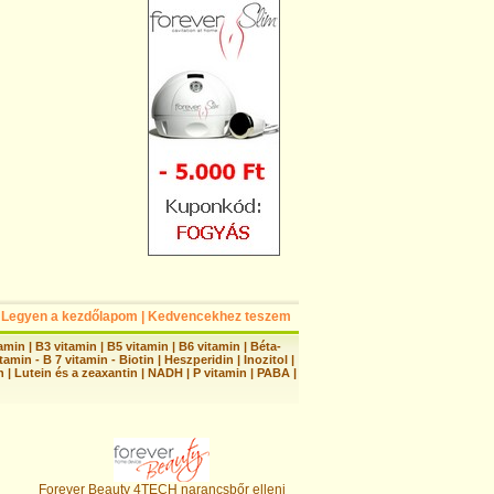
Legyen a kezdőlapom
|
Kedvencekhez teszem
tamin
|
B3 vitamin
|
B5 vitamin
|
B6 vitamin
|
Béta-
tamin - B 7 vitamin - Biotin
|
Heszperidin
|
Inozitol
|
n
|
Lutein és a zeaxantin
|
NADH
|
P vitamin
|
PABA
|
Forever Beauty 4TECH narancsbőr elleni