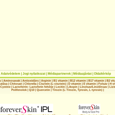
|
Adatvédelem
|
Jogi nyilatkozat
|
Médiapartnerek
|
Médiaajánlat
|
Oldaltérkép
v
|
Aminosavak
|
Antioxidáns
|
Arginin
|
B1 vitamin
|
B12 vitamin
|
B17 vitamin
|
B2 vi
hatása
|
Chitosan
|
Chlorella
|
Cisztein (L-cisztein)
|
D vitamin
|
E vitamin
|
Folsav
|
H vi
-Cystine
|
Lactoferrin- Lactoferin fehérje
|
Lecitin
|
Likopin
|
Linolsav/Linolénsav
|
Lizi
Polifenolok
|
Q10
|
Quercetin
|
Tirozin (L-Tirozin, Tyrosin, L-tyrosin)
|