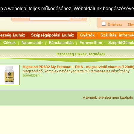
Bejelentkezés:
R
an a weboldal teljes működéséhez. Weboldalunk böngészésével 
Keresés:
Emlékezz
Elfel
észség áruház
Szépségápolási áruház
Gyártók
Szállítási informá
Cikkek
Narancsbőr
Ránctalanítás
ForeverSlim
SzépítőGépek
Terhesség Cikkek, Termékek
Highland PR632 My Prenatal + DHA - magzatvédő vitamin (120db
Magzatvédő, komplex hatóanyagtartalmú természetes készítmény.
bővebben »
A termék jelenleg nem kapható