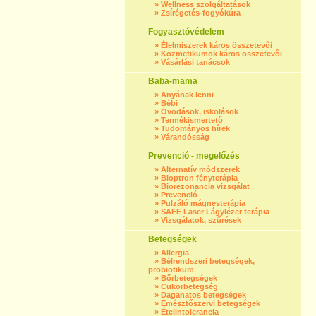
»
Wellness szolgáltatások
»
Zsírégetés-fogyókúra
Fogyasztóvédelem
»
Élelmiszerek káros összetevői
»
Kozmetikumok káros összetevői
»
Vásárlási tanácsok
Baba-mama
»
Anyának lenni
»
Bébi
»
Óvodások, iskolások
»
Termékismertető
»
Tudományos hírek
»
Várandósság
Prevenció - megelőzés
»
Alternatív módszerek
»
Bioptron fényterápia
»
Biorezonancia vizsgálat
»
Prevenció
»
Pulzáló mágnesterápia
»
SAFE Laser Lágylézer terápia
»
Vizsgálatok, szűrések
Betegségek
»
Allergia
»
Bélrendszeri betegségek,
probiotikum
»
Bőrbetegségek
»
Cukorbetegség
»
Daganatos betegségek
»
Emésztőszervi betegségek
»
Ételintolerancia