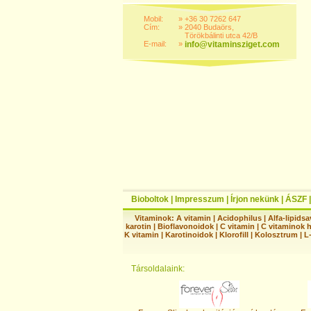
Mobil:
»
+36 30 7262 647
Cím:
»
2040 Budaörs,
Törökbálinti utca 42/B
E-mail:
»
info@vitaminsziget.com
Bioboltok
|
Impresszum
|
Írjon nekünk
|
ÁSZF
Vitaminok:
A vitamin
|
Acidophilus
|
Alfa-lipidsa
karotin
|
Bioflavonoidok
|
C vitamin
|
C vitaminok 
K vitamin
|
Karotinoidok
|
Klorofill
|
Kolosztrum
|
L
Társoldalaink: