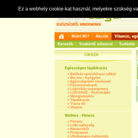
Ez a webhely cookie-kat használ, melyekre szükség v
Miért Mi?
Akciók
Vitamin, eg
Keresők
Szakértő válaszol
Tudástár
CIKKEK
Egészséges táplálkozás
»
Befőzés tartósítószer nélkül
»
Bio tea - Gyógytea
»
Egészségvédő növények
»
Fűszernövények
»
Lúgosítás-supergreens
»
LÚGOSVÍZ - Vízionizálás
»
Méregtelenítés
»
Táplálkozás
»
Tiszta víz
»
Vitamin
Wellnes - Fitness
»
Fitness
»
Lelki egészség
»
Narancsbőr
»
Programok
»
Ultrahangos zsírbontás