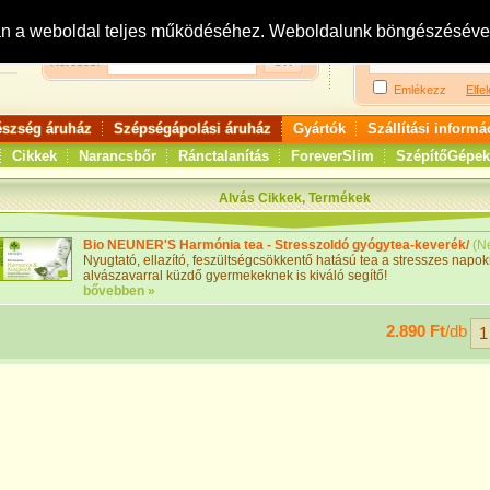
Bejelentkezés:
R
an a weboldal teljes működéséhez. Weboldalunk böngészésével 
Keresés:
Emlékezz
Elfel
észség áruház
Szépségápolási áruház
Gyártók
Szállítási informá
Cikkek
Narancsbőr
Ránctalanítás
ForeverSlim
SzépítőGépek
Alvás Cikkek, Termékek
Bio NEUNER'S Harmónia tea - Stresszoldó gyógytea-keverék/
(
N
Nyugtató, ellazító, feszültségcsökkentő hatású tea a stresszes napok
alvászavarral küzdő gyermekeknek is kiváló segítő!
bővebben »
2.890 Ft
/db