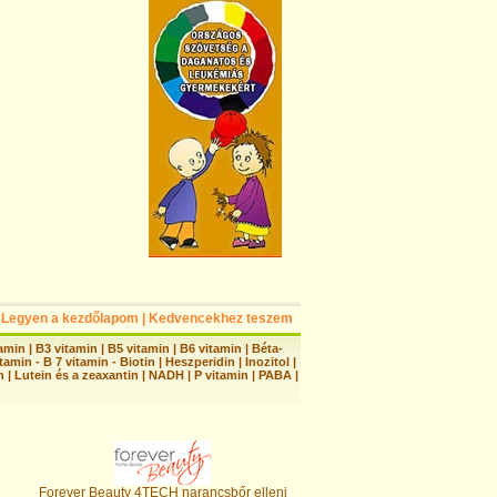
Legyen a kezdőlapom
|
Kedvencekhez teszem
tamin
|
B3 vitamin
|
B5 vitamin
|
B6 vitamin
|
Béta-
tamin - B 7 vitamin - Biotin
|
Heszperidin
|
Inozitol
|
n
|
Lutein és a zeaxantin
|
NADH
|
P vitamin
|
PABA
|
Forever Beauty 4TECH narancsbőr elleni