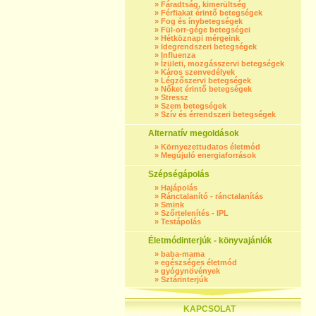
»
Fáradtság, kimerültség
»
Férfiakat érintő betegségek
»
Fog és ínybetegségek
»
Fül-orr-gége betegségei
»
Hétköznapi mérgeink
»
Idegrendszeri betegségek
»
Influenza
»
Ízületi, mozgásszervi betegségek
»
Káros szenvedélyek
»
Légzőszervi betegségek
»
Nőket érintő betegségek
»
Stressz
»
Szem betegségek
»
Szív és érrendszeri betegségek
Alternatív megoldások
»
Környezettudatos életmód
»
Megújuló energiaforrások
Szépségápolás
»
Hajápolás
»
Ránctalanító - ránctalanítás
»
Smink
»
Szőrtelenítés - IPL
»
Testápolás
Életmódinterjúk - könyvajánlók
»
baba-mama
»
egészséges életmód
»
gyógynövények
»
Sztárinterjúk
KAPCSOLAT