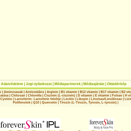
|
Adatvédelem
|
Jogi nyilatkozat
|
Médiapartnerek
|
Médiaajánlat
|
Oldaltérkép
v
|
Aminosavak
|
Antioxidáns
|
Arginin
|
B1 vitamin
|
B12 vitamin
|
B17 vitamin
|
B2 vi
hatása
|
Chitosan
|
Chlorella
|
Cisztein (L-cisztein)
|
D vitamin
|
E vitamin
|
Folsav
|
H vi
-Cystine
|
Lactoferrin- Lactoferin fehérje
|
Lecitin
|
Likopin
|
Linolsav/Linolénsav
|
Lizi
Polifenolok
|
Q10
|
Quercetin
|
Tirozin (L-Tirozin, Tyrosin, L-tyrosin)
|