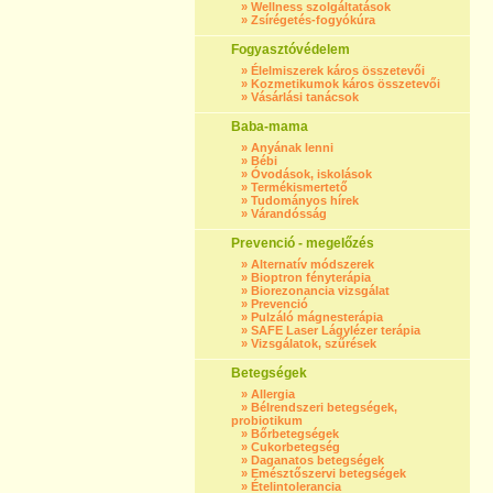
»
Wellness szolgáltatások
»
Zsírégetés-fogyókúra
Fogyasztóvédelem
»
Élelmiszerek káros összetevői
»
Kozmetikumok káros összetevői
»
Vásárlási tanácsok
Baba-mama
»
Anyának lenni
»
Bébi
»
Óvodások, iskolások
»
Termékismertető
»
Tudományos hírek
»
Várandósság
Prevenció - megelőzés
»
Alternatív módszerek
»
Bioptron fényterápia
»
Biorezonancia vizsgálat
»
Prevenció
»
Pulzáló mágnesterápia
»
SAFE Laser Lágylézer terápia
»
Vizsgálatok, szűrések
Betegségek
»
Allergia
»
Bélrendszeri betegségek,
probiotikum
»
Bőrbetegségek
»
Cukorbetegség
»
Daganatos betegségek
»
Emésztőszervi betegségek
»
Ételintolerancia