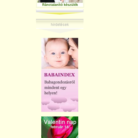
Ránctalanító készülék