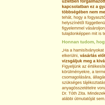
üzletben forgalmazott
kapcsolatban ez a gy
többségében nem merü
tehát, hogy a fogyasztó
helyszínétől függetlenü
figyelemmel vásároljon
tulajdonképpen mit is 
Honnan tudom, hog
„Ha a hamisítványokat 
elkerülni,
vásárlás elő
vizsgáljuk meg a kivál
Figyeljünk az értékesít
körülményekre, a term
csomagolására, állagár
szükséges tájékoztatá
anyagösszetételre vona
Dr. Tóth Zita. Mindeze
alábbi útmutatóját sem