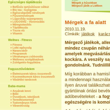
Egészséges táplálkozás
Mérgek a húsokban
Mérgező játék a Lidlben
»
Befőzés tartósítószer nélkül
»
Bio tea - Gyógytea
»
Egészségvédő növények
»
Fűszernövények
»
Lúgosítás-supergreens
Mérgek a fa alatt
»
LÚGOSVÍZ - Vízionizálás
»
Méregtelenítés
»
Táplálkozás
2010.11.19.
»
Tiszta víz
Címkék:
játékok
karác
»
Vitamin
Wellnes - Fitness
Mérgező játékok, all
»
Fitness
mindez csupán néhány
»
Lelki egészség
»
Narancsbőr
amelyek megvásárlás
»
Programok
»
Ultrahangos zsírbontás
kockára. A veszély sa
»
Wellness szolgáltatások
»
Zsírégetés-fogyókúra
gondolnánk. Tudniilli
Fogyasztóvédelem
Míg korábban a hamisít
»
Élelmiszerek káros összetevői
»
Kozmetikumok káros összetevői
a mindennapi használat
»
Vásárlási tanácsok
ilyen áruval találkozha
Baba-mama
gyártóinak óriási bevéte
»
Anyának lenni
»
Bébi
adóbevételeket -
a fog
»
Óvodások, iskolások
»
Termékismertető
egészségére is komoly
»
Tudományos hírek
»
Várandósság