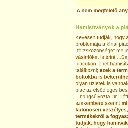
A nem megfelelő anya
Hamisítványok a pl
Kevesen tudják, hogy 
problémája a kínai pia
„törzsközönsége” melle
vásárlókat is érinti. „
piacokon lehet hamisít
találkozni;
ezek a ter
boltokba is bekerülhe
olyan üzletek is vanna
piac az elsődleges bes
– hangsúlyozta Dr. Tót
szakembere szerint
mi
különösen veszélyes,
termékekről a fogyas
tudják, hogy hamisak