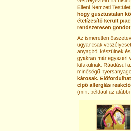
veszélyeztető hamisítot
Elleni Nemzeti Testület
hogy gusztustalan kö
ételízesítő került pia
rendszeresen gondot 
Az ismeretlen összete
ugyancsak veszélyesek
anyagból készülnek és
gyakran már egyszeri v
kifakulnak. Ráadásul az
minőségű nyersanyagok
károsak.
Előfordulha
cipő allergiás reakció
(mint például az alábbi