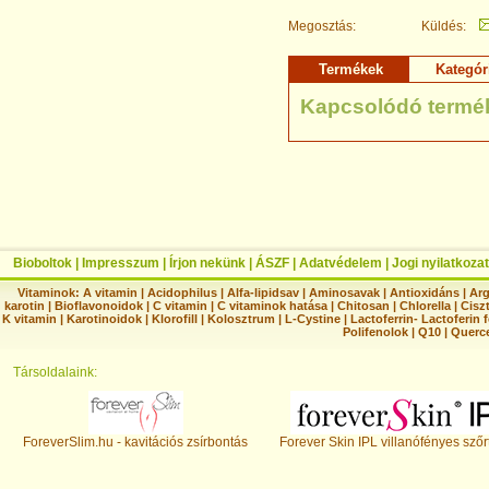
Megosztás:
Küldés:
Termékek
Kategór
Kapcsolódó termé
Bioboltok
|
Impresszum
|
Írjon nekünk
|
ÁSZF
|
Adatvédelem
|
Jogi nyilatkozat
Vitaminok:
A vitamin
|
Acidophilus
|
Alfa-lipidsav
|
Aminosavak
|
Antioxidáns
|
Arg
karotin
|
Bioflavonoidok
|
C vitamin
|
C vitaminok hatása
|
Chitosan
|
Chlorella
|
Ciszt
K vitamin
|
Karotinoidok
|
Klorofill
|
Kolosztrum
|
L-Cystine
|
Lactoferrin- Lactoferin 
Polifenolok
|
Q10
|
Querc
Társoldalaink:
ForeverSlim.hu - kavitációs zsírbontás
Forever Skin IPL villanófényes szőr