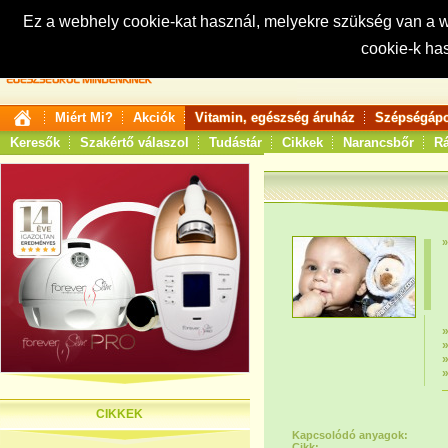
Ez a webhely cookie-kat használ, melyekre szükség van a
cookie-k ha
Keresés:
Miért Mi?
Akciók
Vitamin, egészség áruház
Szépségápo
Keresők
Szakértő válaszol
Tudástár
Cikkek
Narancsbőr
Rá
CIKKEK
Kapcsolódó anyagok:
Cikk: