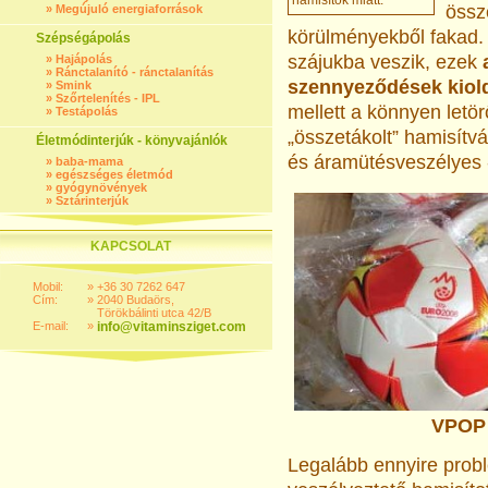
hamisítók miatt.
össze
»
Megújuló energiaforrások
körülményekből fakad. 
Szépségápolás
szájukba veszik, ezek
»
Hajápolás
»
Ránctalanító - ránctalanítás
szennyeződések kiol
»
Smink
»
Szőrtelenítés - IPL
mellett a könnyen letör
»
Testápolás
„összetákolt” hamisítvá
Életmódinterjúk - könyvajánlók
és áramütésveszélyes -
»
baba-mama
»
egészséges életmód
»
gyógynövények
»
Sztárinterjúk
KAPCSOLAT
Mobil:
»
+36 30 7262 647
Cím:
»
2040 Budaörs,
Törökbálinti utca 42/B
E-mail:
»
info@vitaminsziget.com
VPOP á
Legalább ennyire prob