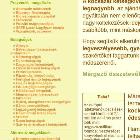
A kockázat kétségkívü
Prevenció - megelőzés
legnagyobb
, az aján
»
Alternatív módszerek
»
Bioptron fényterápia
egyáltalán nem ellenőr
»
Biorezonancia vizsgálat
»
Prevenció
nagy költekezések ide
»
Pulzáló mágnesterápia
»
SAFE Laser Lágylézer terápia
csábítóbb, mint máskor
»
Vizsgálatok, szűrések
Betegségek
Hogy segítsük elkerülni
»
Allergia
legveszélyesebb, gy
»
Bélrendszeri betegségek,
probiotikum
szakértőket faggattunk
»
Bőrbetegségek
»
Cukorbetegség
módszereiről.
»
Daganatos betegségek
»
Emésztőszervi betegségek
»
Ételintolerancia
Mérgező összetevők
»
Fáradtság, kimerültség
»
Férfiakat érintő betegségek
»
Fog és ínybetegségek
»
Fül-orr-gége betegségei
»
Hétköznapi mérgeink
»
Idegrendszeri betegségek
Mára
Tudta?
»
Influenza
»
Ízületi, mozgásszervi betegségek
term
Az európai
»
Káros szenvedélyek
játékgyártók becslések
»
Légzőszervi betegségek
kock
»
Nőket érintő betegségek
szerint körülbelül 2,1
édes
»
Stressz
milliárd dolláros (azaz
»
Szem betegségek
több mint
»
Szív és érrendszeri betegségek
négyszázmilliárd
Hami
forintos!) veszteséget
Alternatív megoldások
felh
könyvelnek el évente a
»
Környezettudatos életmód