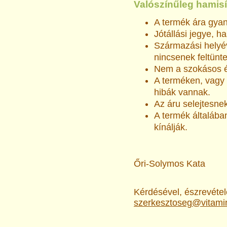
Valószínűleg hamis
A termék ára gya
Jótállási jegye, h
Származási helyév
nincsenek feltünte
Nem a szokásos ér
A terméken, vagy 
hibák vannak.
Az áru selejtesnek
A termék általáb
kínálják.
Őri-Solymos Kata
Kérdésével, észrevételé
szerkesztoseg@vitami