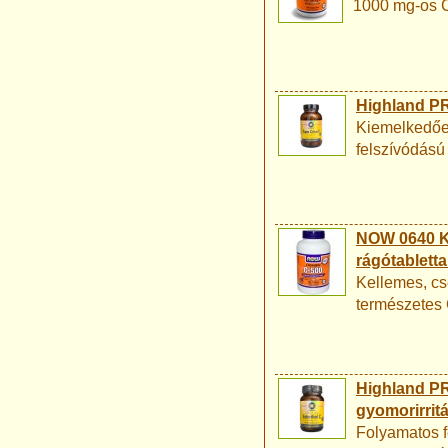
1000 mg-os C-
Highland PR
Kiemelkedően
felszívódású 
NOW 0640 Ki
rágótabletta
Kellemes, cs
természetes 
Highland PR
gyomorirritá
Folyamatos f