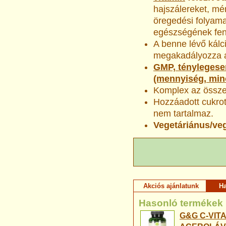
hajszálereket, mérs
öregedési folyamat
egészségének fenn
A benne lévő kál
megakadályozza a 
GMP, ténylegesen
(mennyiség, mi
Komplex az össze
Hozzáadott cukrot
nem tartalmaz.
Vegetáriánus/ve
Akciós ajánlatunk
H
Hasonló termékek
G&G C-VIT