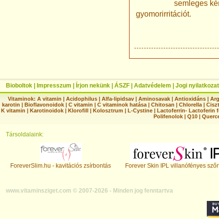
semleges ké
gyomorirritációt.
Bioboltok
|
Impresszum
|
Írjon nekünk
|
ÁSZF
|
Adatvédelem
|
Jogi nyilatkozat
Vitaminok:
A vitamin
|
Acidophilus
|
Alfa-lipidsav
|
Aminosavak
|
Antioxidáns
|
Arg
karotin
|
Bioflavonoidok
|
C vitamin
|
C vitaminok hatása
|
Chitosan
|
Chlorella
|
Ciszt
K vitamin
|
Karotinoidok
|
Klorofill
|
Kolosztrum
|
L-Cystine
|
Lactoferrin- Lactoferin 
Polifenolok
|
Q10
|
Querc
Társoldalaink:
ForeverSlim.hu - kavitációs zsírbontás
Forever Skin IPL villanófényes szőr
www.vitaminsziget.com © 2007-2026 - Minden jog fenntartva