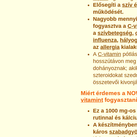
Elősegíti a
szív 
működését.
Nagyobb mennyis
fogyasztva a
C-v
a
szívbetegség
,
influenza
,
hályo
az
allergia
kialak
A
C-vitamin
pótlás
hosszútávon meg ak
dohányoznak; akik
szteroidokat sze
összetevői kivonj
Miért érdemes a N
vitamint
fogyasztan
Ez a 1000 mg-o
rutinnal és kálc
A készítményben
káros
szabadgyö