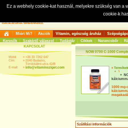
Ez a webhely cookie-kat használ, melyekre szükség van a
cookie-k ha
Keresés:
Miért Mi?
Akciók
Vitamin, egészség áruház
Szépségápo
Keresők
Szakértő válaszol
Tudástár
Cikkek
Narancsbőr
Rá
KAPCSOLAT
NOW 0700 C-1000 Complex 
Mobil:
»
+36 30 7262 647
Cím:
»
2040 Budaörs,
Törökbálinti utca 42/B
E-mail:
»
info@vitaminsziget.com
»
Terméke
+
\
+ NO
kálciumma
1000 mg-os
kálciumma
megakadál
Szállítási információk