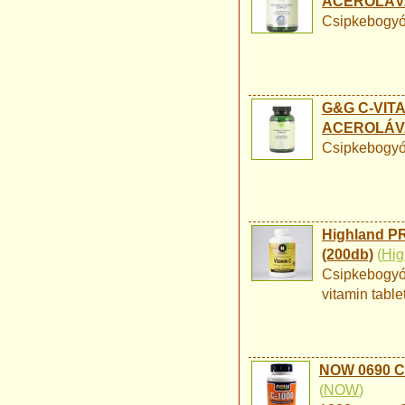
ACEROLÁVA
Csipkebogyóv
G&G C-VIT
ACEROLÁVA
Csipkebogyóv
Highland PR
(200db)
(
Hig
Csipkebogyó 
vitamin tablet
NOW 0690 C 
(
NOW
)