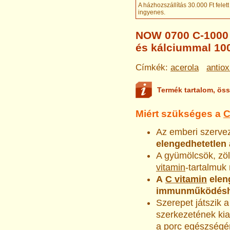
A házhozszállítás 30.000 Ft felett
ingyenes
.
NOW 0700 C-1000 
és kálciummal 10
Címkék:
acerola
antio
Termék tartalom, öss
Miért szükséges a
C
Az emberi szerve
elengedhetetlen a
A gyümölcsök, zö
vitamin
-tartalmuk 
A
C vitamin
elen
immunműködéshez
Szerepet játszik 
szerkezetének kia
a porc
egészségé