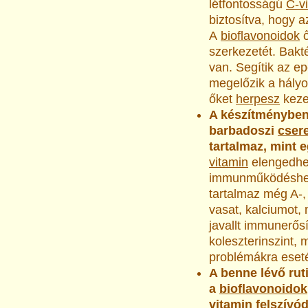
létfontosságú
C-v
biztosítva, hogy a
A
bioflavonoidok
ő
szerkezetét. Bakt
van. Segítik az e
megelőzik a hályo
őket
herpesz
keze
A készítményben
barbadoszi
cser
tartalmaz, mint 
vitamin
elengedhe
immunműködéshez;
tartalmaz még A-, 
vasat, kalciumot,
javallt immunerősí
koleszterinszint, 
problémákra eseté
A benne lévő ru
a
bioflavonoidok
vitamin
felszívód