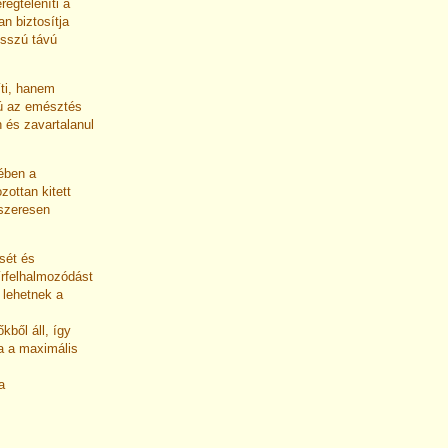
egteleníti a
n biztosítja
osszú távú
íti, hanem
gú az emésztés
 és zavartalanul
ében a
ottan kitett
dszeresen
sét és
írfelhalmozódást
 lehetnek a
kből áll, így
a a maximális
a