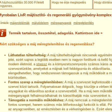
A házhozszállítás 30.000 Ft felett
Hogy ne érje meglepetés
Hogy döntésé
ingyenes
.
Myrobalan LivR májtisztító- és regeneráló gyógynövény-komplex 
ímkék:
májproblémák
májvédelem
méreganyagok
méregtelenítés
Termék tartalom, összetétel, adagolás. Kattintson ide »
Miért szükséges a máj méregtelenítése és regenerálása?
Láthatatlan túlterheltség:
A máj túlterheltségének nincsenek egyértelm
jelei, ezért sajnos a legtöbb esetben nem is nagyon fordítunk rá kellő fi
modern életmód, a
stressz
és a környezetszennyezés számos káros any
szervezetünkbe, amelyeket a májnak kell feldolgoznia és eltávolítania.
elengedhetetlen, hogy rendszeresen támogassuk a máj működését a 
kiürítésében.
Fontos szerep a méregtelenítésben:
A máj a szervezet legfontosabb 
szervei közé tartozik. Folyamatosan dolgozik, hogy kiszűrje a vérben l
anyagokat és eltávolítsa azokat a szervezetből. Ha a máj nem működik
méreganyagok felhalmozódhatnak és károsíthatják más szerveinket is.
Támogatás a normális működéshez:
A máj nemcsak a méregtelenítés
fontos szerepet, hanem számos más létfontosságú funkciót is ellát. Pé
az anyagcserében, az emésztésben és a vérkeringésben is. Ezért elen