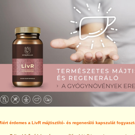
iért érdemes a LivR májtisztító- és regeneráló kapszulát fogyasz