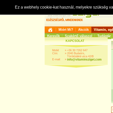
Ez a webhely cookie-kat használ, melyekre szükség v
Miért Mi?
Akciók
Vitamin, eg
Keresők
Szakértő válaszol
Tudástár
KAPCSOLAT
Mobil:
»
+36 30 7262 647
Cím:
»
2040 Budaörs,
Törökbálinti utca 42/B
E-mail:
»
info@vitaminsziget.com