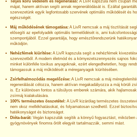
Teljes körű védelem és regenerálás:
A LivR kapszula nem csupán mér
májat, hanem aktívan segíti annak regenerálódását is. Ezáltal garantálta
szervezetünk egyik legfontosabb szervének optimális működését és h
egészségét.
Máj működésének támogatása:
A LivR nemcsak a máj tisztítását seg
elősegíti az epefolyadék optimális termelődését is, ami kulcsfontossá
szempontjából. Ezzel garantálja, hogy emésztőrendszerünk hatékonyan
működjön.
Nehézfémek kiürítése:
A LivR kapszula segít a nehézfémek kivezetés
szervezetből. A modern életmód és a környezetszennyezés sajnos fokoz
minket különféle toxikus anyagoknak, ezért elengedhetetlen, hogy ren
támogassuk a máj működését a méreganyagok kiürítésében.
Zsírfelhalmozódás megelőzése:
A LivR nemcsak a máj méregteleníté
regenerálását célozza, hanem aktívan megakadályozza a máj körüli zs
is. Ez különösen fontos a túlsúlyos emberek számára, akik hajlamosak
zsírmáj kialakulására.
100% természetes összetétel:
A LivR kizárólag természetes összetevő
nem okoz mellékhatásokat, és folyamatosan szedhető. Ezzel biztosítv
hatékonyságot és biztonságot.
Diéta-barát:
Vegán kapszulák segítik a könnyű fogyasztást, miközben 
gyógynövények finomra őrölt elegyét tartalmazzák, semmi mást.