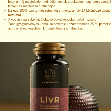
hogy a máj megfelelően működjön annak érdekében, hogy szervezetü
legyen és megfelelően működjön.
Ez egy 100%-ban természetes készítmény, amely 14 különböző gyógy
tartalmaz.
A vegán kapszulák kizárólag gyógynövényeket tartalmaznak.
Több gyógynövényes kapszula bevétele között érdemes 25-30 percet k
azok a lehető legjobban ki tudják fejteni a hatásukat.