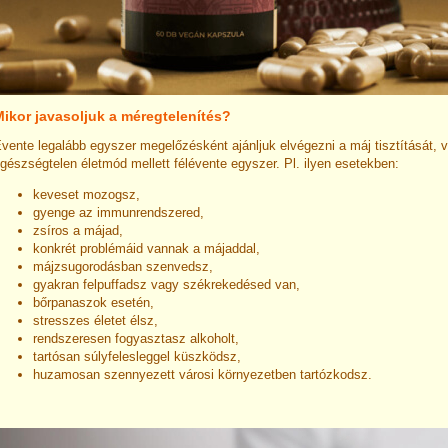
ikor javasoljuk a méregtelenítés?
vente legalább egyszer megelőzésként ajánljuk elvégezni a máj tisztítását, v
gészségtelen életmód mellett félévente egyszer. Pl. ilyen esetekben:
keveset mozogsz,
gyenge az immunrendszered,
zsíros a májad,
konkrét problémáid vannak a májaddal,
májzsugorodásban szenvedsz,
gyakran felpuffadsz vagy székrekedésed van,
bőrpanaszok esetén,
stresszes életet élsz,
rendszeresen fogyasztasz alkoholt,
tartósan súlyfelesleggel küszködsz,
huzamosan szennyezett városi környezetben tartózkodsz.