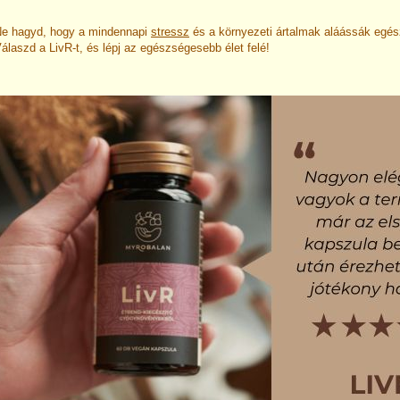
e hagyd, hogy a mindennapi
stressz
és a környezeti ártalmak aláássák egé
álaszd a LivR-t, és lépj az egészségesebb élet felé!