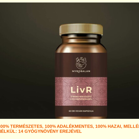
100% TERMÉSZETES, 100% ADALÉKMENTES, 100% HAZAI, MELL
NÉLKÜL: 14 GYÓGYNÖVÉNY EREJÉVEL