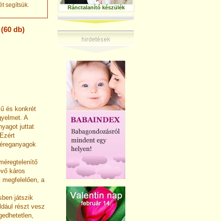
t segítsük.
Ránctalanító készülék
(60 db)
ű és konkrét
gyelmet. A
agot juttat
 Ezért
méreganyagok
méregtelenítő
évő káros
 megfelelően, a
ben játszik
ldául részt vesz
gedhetetlen,