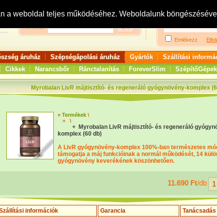
Bejelentkezés:
R
an a weboldal teljes működéséhez. Weboldalunk böngészésével 
Keresés:
Emlékezz
Elfel
észség áruház
Szépségápolási áruház
Gyártók
Szállítási informá
Cikkek
Narancsbőr
Ránctalanítás
ForeverSlim
SzépítőGépek
Myrobalan LivR májtisztító- és regeneráló gyógynövény-komplex (6
»
Termékek
\
+
\
+ Myrobalan LivR májtisztító- és regeneráló gyógyn
komplex (60 db)
A LivR gyógynövény-komplex 100%-ban természetes mó
támogatja a máj funkcióinak a normál működését, 14 kül
gyógynövény keverékének köszönhetően.
11.690 Ft
/db
Szállítási információk
Garancia
Tanácsadás