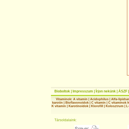
Bioboltok
|
Impresszum
|
Írjon nekünk
|
ÁSZF
Vitaminok:
A vitamin
|
Acidophilus
|
Alfa-lipidsa
karotin
|
Bioflavonoidok
|
C vitamin
|
C vitaminok 
K vitamin
|
Karotinoidok
|
Klorofill
|
Kolosztrum
|
L
Társoldalaink: