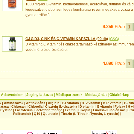
1000 mg-os C-vitamin, bioflavonoiddal, acerolával, rutinnal és kál
kiegészítve, utóbbi semleges kémhatása révén megakadályozza a
gyomorirritációt.
8.259 Ft
/db
G&G D3, CINK ÉS C-VITAMIN KAPSZULA (90 db)
(
G&G
)
D vitamint, C vitamint és cinket tartalmazó készítmény az immunre
védelmére és erősítésére.
4.890 Ft
/db
|
Adatvédelem
|
Jogi nyilatkozat
|
Médiapartnerek
|
Médiaajánlat
|
Oldaltérkép
v
|
Aminosavak
|
Antioxidáns
|
Arginin
|
B1 vitamin
|
B12 vitamin
|
B17 vitamin
|
B2 vi
hatása
|
Chitosan
|
Chlorella
|
Cisztein (L-cisztein)
|
D vitamin
|
E vitamin
|
Folsav
|
H vi
-Cystine
|
Lactoferrin- Lactoferin fehérje
|
Lecitin
|
Likopin
|
Linolsav/Linolénsav
|
Lizi
Polifenolok
|
Q10
|
Quercetin
|
Tirozin (L-Tirozin, Tyrosin, L-tyrosin)
|