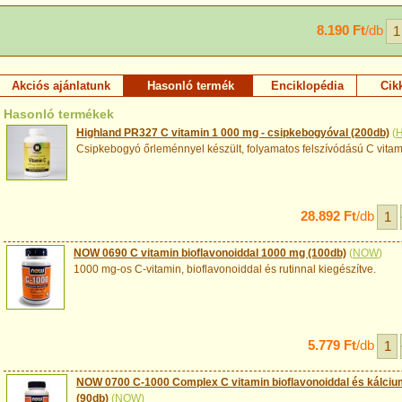
8.190 Ft
/db
Akciós ajánlatunk
Hasonló termék
Enciklopédia
Cik
Hasonló termékek
Highland PR327 C vitamin 1 000 mg - csipkebogyóval (200db)
(
H
Csipkebogyó őrleménnyel készült, folyamatos felszívódású C vitami
28.892 Ft
/db
NOW 0690 C vitamin bioflavonoiddal 1000 mg (100db)
(
NOW
)
1000 mg-os C-vitamin, bioflavonoiddal és rutinnal kiegészítve.
5.779 Ft
/db
NOW 0700 C-1000 Complex C vitamin bioflavonoiddal és kálci
(90db)
(
NOW
)