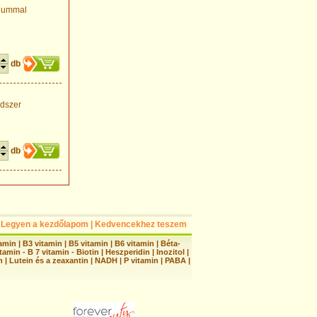
ciummal
db
ndszer
db
Legyen a kezdőlapom
|
Kedvencekhez teszem
tamin
|
B3 vitamin
|
B5 vitamin
|
B6 vitamin
|
Béta-
tamin - B 7 vitamin - Biotin
|
Heszperidin
|
Inozitol
|
n
|
Lutein és a zeaxantin
|
NADH
|
P vitamin
|
PABA
|