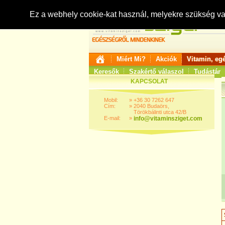
Ez a webhely cookie-kat használ, melyekre szükség v
Miért Mi?
Akciók
Vitamin, eg
Keresők
Szakértő válaszol
Tudástár
KAPCSOLAT
Mobil:
»
+36 30 7262 647
Cím:
»
2040 Budaörs,
Törökbálinti utca 42/B
E-mail:
»
info@vitaminsziget.com