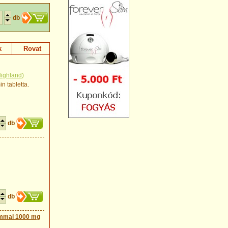
db
k
Rovat
ighland
)
n tabletta.
db
db
ummal 1000 mg