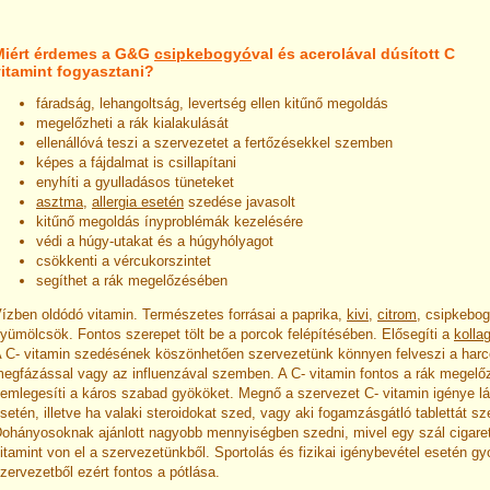
Miért érdemes a G&G
csipkebogyó
val és acerolával dúsított C
vitamint fogyasztani?
fáradság, lehangoltság, levertség ellen kitűnő megoldás
megelőzheti a rák kialakulását
ellenállóvá teszi a szervezetet a fertőzésekkel szemben
képes a fájdalmat is csillapítani
enyhíti a gyulladásos tüneteket
asztma
,
allergia esetén
szedése javasolt
kitűnő megoldás ínyproblémák kezelésére
védi a húgy-utakat és a húgyhólyagot
csökkenti a vércukorszintet
segíthet a rák megelőzésében
ízben oldódó vitamin. Természetes forrásai a paprika,
kivi
,
citrom
, csipkebog
yümölcsök. Fontos szerepet tölt be a porcok felépítésében. Elősegíti a
kolla
 C- vitamin szedésének köszönhetően szervezetünk könnyen felveszi a harc
egfázással vagy az influenzával szemben. A C- vitamin fontos a rák megelő
emlegesíti a káros szabad gyököket. Megnő a szervezet C- vitamin igénye l
setén, illetve ha valaki steroidokat szed, vagy aki fogamzásgátló tablettát sz
ohányosoknak ajánlott nagyobb mennyiségben szedni, mivel egy szál cigare
itamint von el a szervezetünkből. Sportolás és fizikai igénybevétel esetén gy
zervezetből ezért fontos a pótlása.