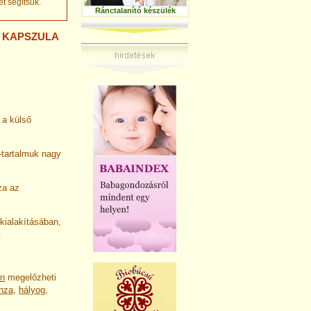
t segítsük.
Ránctalanító készülék
L KAPSZULA
 a külső
-tartalmuk nagy
za az
kialakításában,
.
in
megelőzheti
enza
,
hályog
,