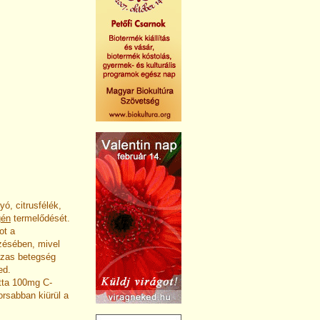
yó, citrusfélék,
gén
termelődését.
ot a
zésében, mivel
ázas betegség
ed.
tta 100mg C-
orsabban kiürül a