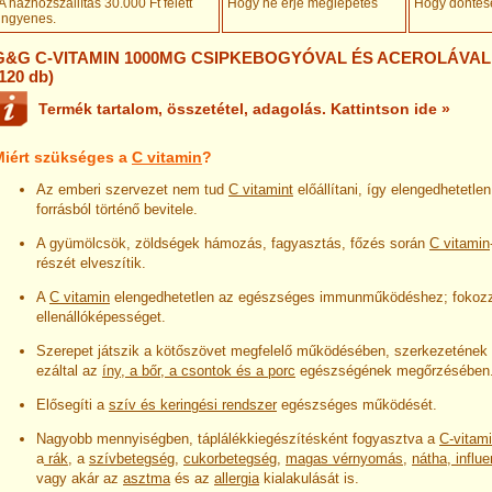
A házhozszállítás 30.000 Ft felett
Hogy ne érje meglepetés
Hogy döntésé
ingyenes
.
G&G C-VITAMIN 1000MG CSIPKEBOGYÓVAL ÉS ACEROLÁVA
120 db)
Termék tartalom, összetétel, adagolás. Kattintson ide »
Miért szükséges a
C vitamin
?
Az emberi szervezet nem tud
C vitamint
előállítani, így elengedhetetlen
forrásból történő bevitele.
A gyümölcsök, zöldségek hámozás, fagyasztás, főzés során
C vitamin
részét elveszítik.
A
C vitamin
elengedhetetlen az egészséges immunműködéshez; fokoz
ellenállóképességet.
Szerepet játszik a kötőszövet megfelelő működésében, szerkezetének 
ezáltal az
íny, a bőr, a csontok és a porc
egészségének megőrzésében
Elősegíti a
szív és keringési rendszer
egészséges működését.
Nagyobb mennyiségben, táplálékkiegészítésként fogyasztva a
C-vitam
a
rák
, a
szívbetegség
,
cukorbetegség
,
magas vérnyomás
,
nátha, influ
vagy akár az
asztma
és az
allergia
kialakulását is.