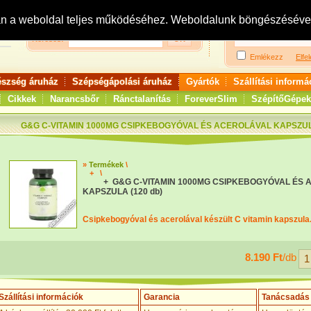
Bejelentkezés:
R
an a weboldal teljes működéséhez. Weboldalunk böngészésével 
Keresés:
Emlékezz
Elfel
észség áruház
Szépségápolási áruház
Gyártók
Szállítási informá
Cikkek
Narancsbőr
Ránctalanítás
ForeverSlim
SzépítőGépek
G&G C-VITAMIN 1000MG CSIPKEBOGYÓVAL ÉS ACEROLÁVAL KAPSZULA
»
Termékek
\
+
\
+ G&G C-VITAMIN 1000MG CSIPKEBOGYÓVAL ÉS
KAPSZULA (120 db)
Csipkebogyóval és acerolával készült C vitamin kapszula
8.190 Ft
/db
Szállítási információk
Garancia
Tanácsadás