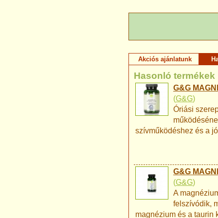
Akciós ajánlatunk
H
Hasonló termékek
G&G MAGNÉ
(
G&G
)
Óriási szere
működésének
szívműködéshez és a jó
G&G MAGNÉ
(
G&G
)
A magnézium 
felszívódik, 
magnézium és a taurin k