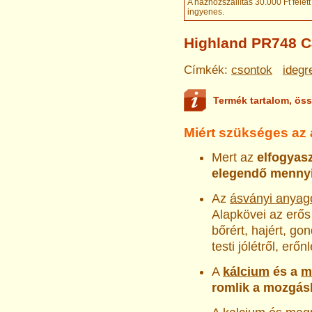
A házhozszállítás 30.000 Ft felett
ingyenes
.
Highland PR748 Ca
Címkék:
csontok
idegr
Termék tartalom, öss
Miért szükséges az
Mert az
elfogyasz
elegendő mennyi
Az
ásványi anyag
Alapkövei az erős
bőrért, hajért, go
testi jólétről, erőnl
A
kálcium
és a
m
romlik a mozgás