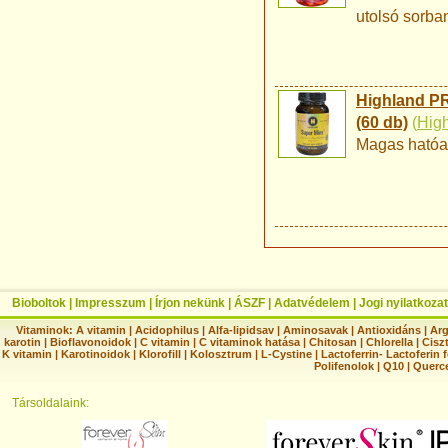
utolsó sorba
Highland P
(60 db)
(
Hig
Magas hatóan
Bioboltok
|
Impresszum
|
Írjon nekünk
|
ÁSZF
|
Adatvédelem
|
Jogi nyilatkozat
Vitaminok:
A vitamin
|
Acidophilus
|
Alfa-lipidsav
|
Aminosavak
|
Antioxidáns
|
Arg
karotin
|
Bioflavonoidok
|
C vitamin
|
C vitaminok hatása
|
Chitosan
|
Chlorella
|
Ciszt
K vitamin
|
Karotinoidok
|
Klorofill
|
Kolosztrum
|
L-Cystine
|
Lactoferrin- Lactoferin 
Polifenolok
|
Q10
|
Querc
Társoldalaink: