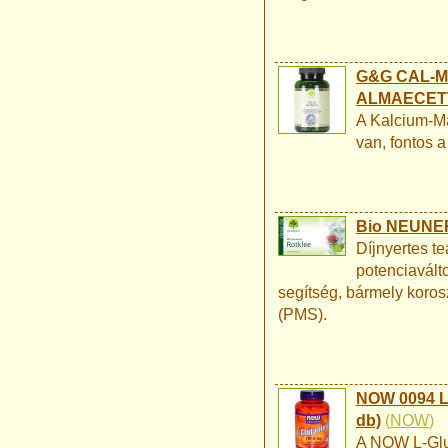
G&G CAL-M
ALMAECETT
A Kalcium-Ma
van, fontos 
Bio NEUNER
Díjnyertes te
potenciavált
segítség, bármely koros
(PMS).
NOW 0094 L-
db)
(
NOW
)
A NOW L-Glut