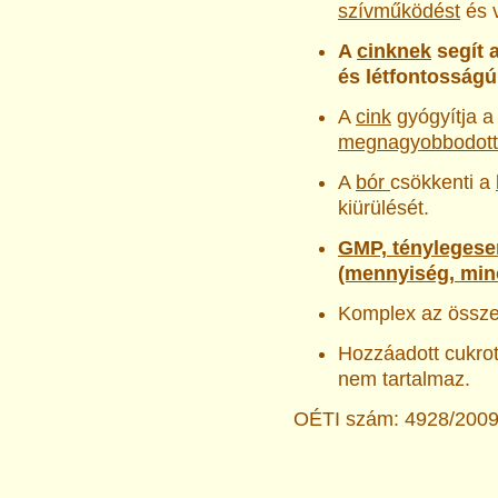
szívműködést
és v
A
cinknek
segít a
és létfontosságú
A
cink
gyógyítja 
megnagyobbodott 
A
bór
csökkenti a
kiürülését.
GMP, ténylegesen
(mennyiség, min
Komplex az össze
Hozzáadott cukrot
nem tartalmaz.
OÉTI szám: 4928/200