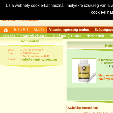
Ez a webhely cookie-kat használ, melyekre szükség van a
cookie-k ha
Keresés:
Miért Mi?
Akciók
Vitamin, egészség áruház
Szépségápo
Keresők
Szakértő válaszol
Tudástár
Cikkek
Narancsbőr
Rá
KAPCSOLAT
Highl
Mobil:
»
+36 30 7262 647
Cím:
»
2040 Budaörs,
Törökbálinti utca 42/B
E-mail:
»
info@vitaminsziget.com
»
Terméke
+
Ásván
+ Hi
Magnézium
növényi k
Szállítási információk