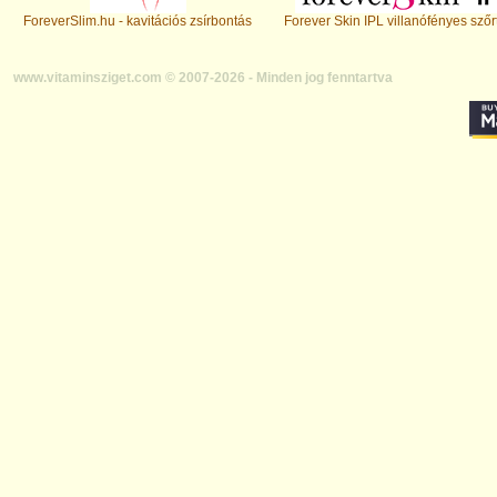
ForeverSlim.hu - kavitációs zsírbontás
Forever Skin IPL villanófényes szőr
www.vitaminsziget.com © 2007-2026 - Minden jog fenntartva