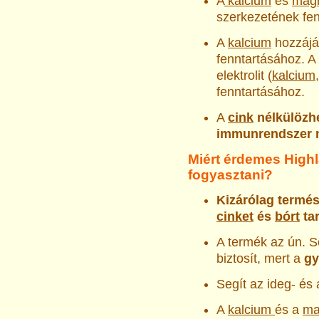
A
kalcium
és
mag
szerkezetének fen
A
kalcium
hozzájár
fenntartásához. A
elektrolit (
kalcium
fenntartásához.
A
cink
nélkülözh
immunrendszer 
Miért érdemes Highl
fogyasztani?
Kizárólag termé
cinket
és
bórt
tar
A termék az ún. S
biztosít, mert a
gy
Segít az ideg- é
A
kalcium
és a
ma