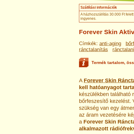
Szállítási információk
A házhozszállítás 30.000 Ft felett
ingyenes
.
Forever Skin Akti
Címkék:
anti-aging
bőr
ránctalanítás
ránctalan
Termék tartalom, öss
A
Forever Skin Ránct
kell hatóanyagot tar
készülékben található r
bőrfeszesítő kezelést. 
szükség van egy átmen
az áram vezetésére kép
a
Forever Skin Ráncta
alkalmazott rádiófrek