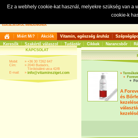
Ez a webhely cookie-kat használ, melyekre szükség van a
cookie-k ha
Keresés:
Miért Mi?
Akciók
Vitamin, egészség áruház
Szépségápo
Keresők
Szakértő válaszol
Tudástár
Cikkek
Narancsbőr
Rá
KAPCSOLAT
Mobil:
»
+36 30 7262 647
Cím:
»
2040 Budaörs,
Törökbálinti utca 42/B
E-mail:
»
info@vitaminsziget.com
»
Terméke
+
Foreve
+ Fo
A Foreve
és Bőrfe
kezelése
választá
kezelésé