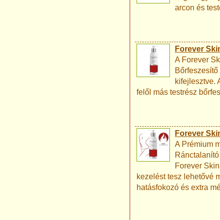
arcon és tes
Forever Skin
A Forever Sk
Bőrfeszesítő 
kifejlesztve.
felől más testrész bőrfe
Forever Ski
A Prémium mi
Ránctalanító 
Forever Ski
kezelést tesz lehetővé m
hatásfokozó és extra mé