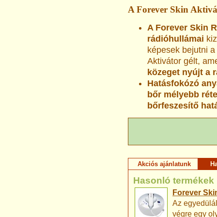
A Forever Skin Aktivá
A Forever Skin R
rádióhullámai
ki
képesek bejutni a 
Aktivátor gélt, am
közeget nyújt a 
Hatásfokózó any
bőr mélyebb réte
bőrfeszesítő hat
Akciós ajánlatunk
H
Hasonló termékek
Forever Skin
Az egyedülál
végre egy ol