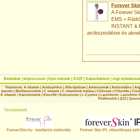
Forever Ski
A Forever Sk
EMS + Rádióf
INSTANT & K
arcfeszesítésre és akne
Bioboltok
|
Impresszum
|
Írjon nekünk
|
ÁSZF
|
Adatvédelem
|
Jogi nyilatkozat
Vitaminok:
A vitamin
|
Acidophilus
|
Alfa-lipidsav
|
Aminosavak
|
Antioxidáns
|
Arg
karotin
|
Bioflavonoidok
|
C vitamin
|
C vitaminok hatása
|
Chitosan
|
Chlorella
|
Ciszt
K vitamin
|
Karotinoidok
|
Klorofill
|
Kolosztrum
|
L-Cystine
|
Lactoferrin- Lactoferin 
Polifenolok
|
Q10
|
Querc
Társoldalaink:
ForeverSlim.hu - kavitációs zsírbontás
Forever Skin IPL villanófényes szőr