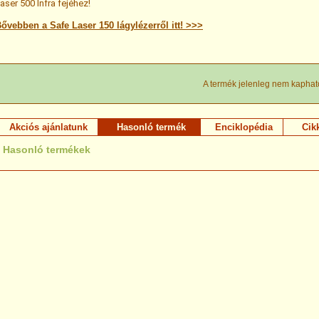
aser 500 Infra fejéhez!
ővebben a Safe Laser 150 lágylézerről itt! >>>
A termék jelenleg nem kaphat
Akciós ajánlatunk
Hasonló termék
Enciklopédia
Cik
Hasonló termékek