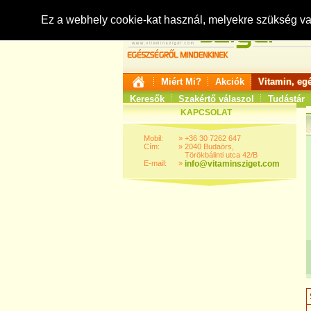
Ez a webhely cookie-kat használ, melyekre szükség v
Miért Mi?
Akciók
Vitamin, eg
Keresők
Szakértő válaszol
Tudástár
KAPCSOLAT
Mobil:
»
+36 30 7262 647
Cím:
»
2040 Budaörs,
Törökbálinti utca 42/B
E-mail:
»
info@vitaminsziget.com