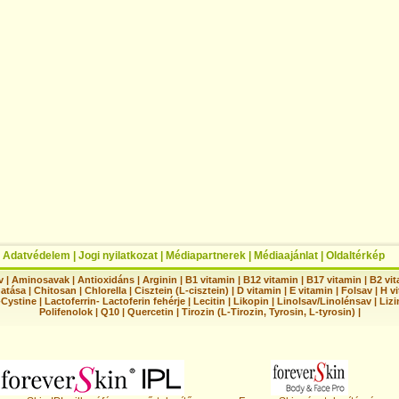
|
Adatvédelem
|
Jogi nyilatkozat
|
Médiapartnerek
|
Médiaajánlat
|
Oldaltérkép
v
|
Aminosavak
|
Antioxidáns
|
Arginin
|
B1 vitamin
|
B12 vitamin
|
B17 vitamin
|
B2 vi
hatása
|
Chitosan
|
Chlorella
|
Cisztein (L-cisztein)
|
D vitamin
|
E vitamin
|
Folsav
|
H vi
-Cystine
|
Lactoferrin- Lactoferin fehérje
|
Lecitin
|
Likopin
|
Linolsav/Linolénsav
|
Lizi
Polifenolok
|
Q10
|
Quercetin
|
Tirozin (L-Tirozin, Tyrosin, L-tyrosin)
|