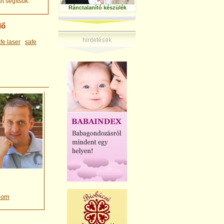
t segítsük.
Ránctalanító készülék
lő
fe laser
safe
com