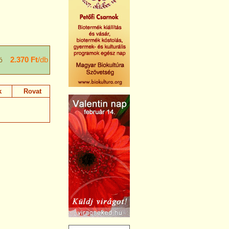
2.370 Ft
/db
ó
k
Rovat