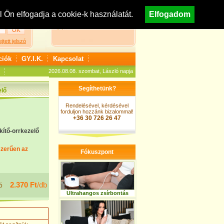
egisztráció
Nézzen körül áruházunkban!
Ön elfogadja a cookie-k használatát.
Elfogadom
A kosár jelenleg üres
ejtett jelszó
ciók
GY.I.K.
Kapcsolat
2026.08.08. szombat, László napja
Segíthetünk?
elő
Rendelésével, kérdésével
forduljon hozzánk bizalommal!
+36 30 726 26 47
kítő-orrkezelő
szerűen az
Fókuszpont
2.370 Ft
/db
ó
Ultrahangos zsírbontás