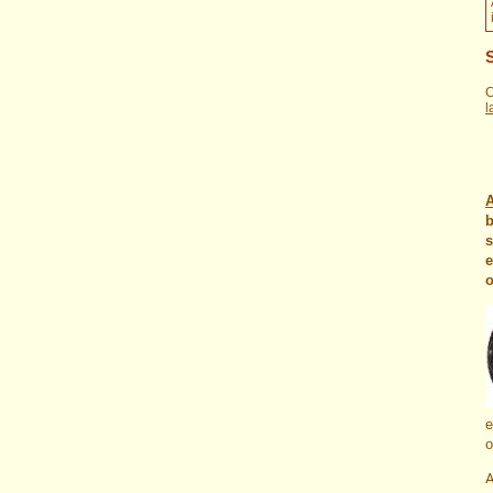
C
l
A
b
s
e
o
e
o
A