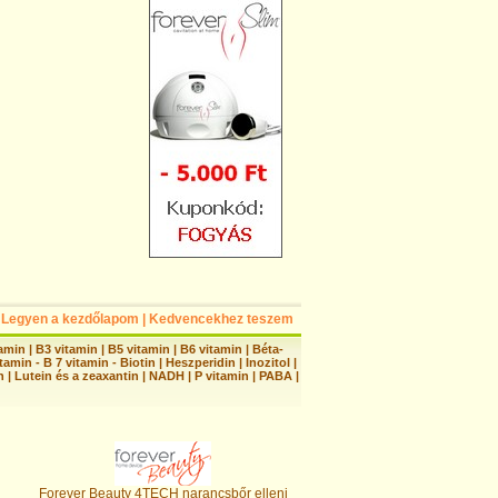
Legyen a kezdőlapom
|
Kedvencekhez teszem
tamin
|
B3 vitamin
|
B5 vitamin
|
B6 vitamin
|
Béta-
tamin - B 7 vitamin - Biotin
|
Heszperidin
|
Inozitol
|
n
|
Lutein és a zeaxantin
|
NADH
|
P vitamin
|
PABA
|
Forever Beauty 4TECH narancsbőr elleni