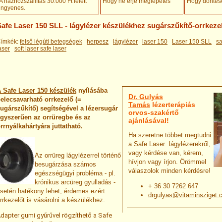
A házhozszállítás 30.000 Ft felett
Hogy ne érje meglepetés
Hogy döntésé
ingyenes
.
Safe Laser 150 SLL - lágylézer készülékhez sugárszűkítő-orrkeze
ímkék:
felső légúti betegségek
herpesz
lágylézer
laser 150
Laser 150 SLL
sa
aser
soft laser safe laser
 Safe Laser 150 készülék
nyílásába
Dr. Gulyás
elecsavarható orrkezelő (=
Tamás
lézerterápiás
ugárszűkítő) segítségével a lézersugár
orvos-szakértő
gyszerűen az orrüregbe és az
ajánlásával!
rrnyálkahártyára juttatható.
Ha szeretne többet megtudni
a Safe Laser lágylézerekről,
vagy kérdése van, kérem,
Az orrüreg lágylézerrel történő
hívjon vagy írjon. Örömmel
besugárzása számos
válaszolok minden kérdésre!
egészségügyi probléma - pl.
krónikus arcüreg gyulladás -
+ 36 30 7262 647
setén hatékony lehet, érdemes ezért
drgulyas@vitaminsziget.
rrkezelőt is vásárolni a készülékhez.
dapter gumi gyűrűvel rögzíthető a Safe 