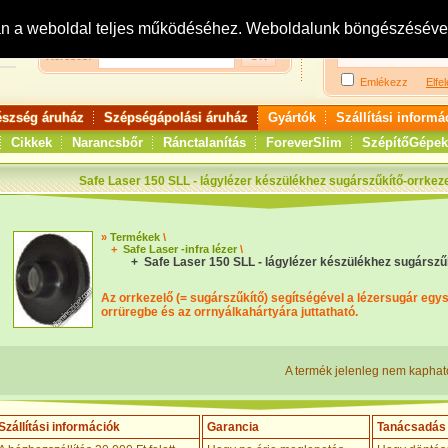
Bejelentkezés:
R
an a weboldal teljes működéséhez. Weboldalunk böngészésével 
Keresés:
Emlékezz
Elfel
észség áruház
Szépségápolási áruház
Gyártók
Szállítási informá
Cikkek
Narancsbőr
Ránctalanítás
ForeverSlim
SzépítőGépek
Safe Laser 150 SLL - lágylézer készülékhez sugárszűkítő-orrkez
»
Termékek
\
+
Safe Laser -infra lézer
\
+ Safe Laser 150 SLL - lágylézer készülékhez sugárszű
Az orrkezelő (= sugárszűkítő) segítségével a lézersugár egy
orrüregbe és az orrnyálkahártyára juttatható.
A termék jelenleg nem kaphat
Szállítási információk
Garancia
Tanácsadás