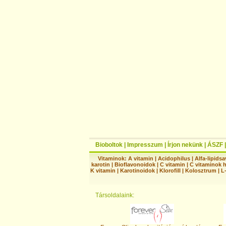
Bioboltok
|
Impresszum
|
Írjon nekünk
|
ÁSZF
Vitaminok:
A vitamin
|
Acidophilus
|
Alfa-lipidsa
karotin
|
Bioflavonoidok
|
C vitamin
|
C vitaminok 
K vitamin
|
Karotinoidok
|
Klorofill
|
Kolosztrum
|
L
Társoldalaink: