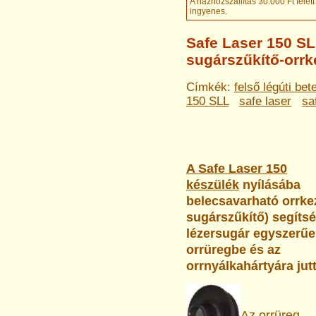
A házhozszállítás 30.000 Ft felett
ingyenes
.
Safe Laser 150 SL
sugárszűkítő-orrk
Címkék:
felső légúti be
150 SLL
safe laser
sa
A Safe Laser 150
készülék
nyílásába
belecsavarható orrke
sugárszűkítő) segítsé
lézersugár egyszerűe
orrüregbe és az
orrnyálkahártyára jut
Az orrüreg