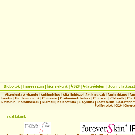
Bioboltok
|
Impresszum
|
Írjon nekünk
|
ÁSZF
|
Adatvédelem
|
Jogi nyilatkozat
Vitaminok:
A vitamin
|
Acidophilus
|
Alfa-lipidsav
|
Aminosavak
|
Antioxidáns
|
Arg
karotin
|
Bioflavonoidok
|
C vitamin
|
C vitaminok hatása
|
Chitosan
|
Chlorella
|
Ciszt
K vitamin
|
Karotinoidok
|
Klorofill
|
Kolosztrum
|
L-Cystine
|
Lactoferrin- Lactoferin 
Polifenolok
|
Q10
|
Querc
Társoldalaink: