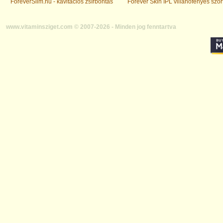
ForeverSlim.hu - kavitációs zsírbontás
Forever Skin IPL villanófényes szőr
www.vitaminsziget.com © 2007-2026 - Minden jog fenntartva