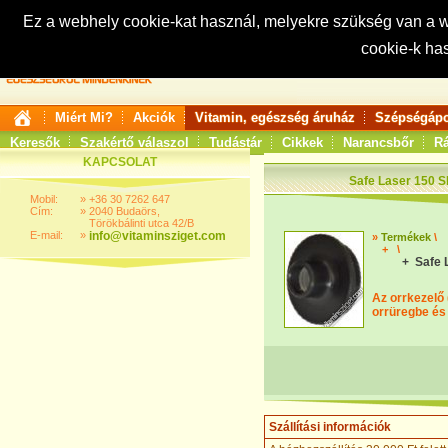
Ez a webhely cookie-kat használ, melyekre szükség van a
cookie-k ha
Keresés:
Miért Mi?
Akciók
Vitamin, egészség áruház
Szépségápo
Keresők
Szakértő válaszol
Tudástár
Cikkek
Narancsbőr
Rá
KAPCSOLAT
Safe Laser 150 S
Mobil:
»
+36 30 7262 647
Cím:
»
2040 Budaörs,
Törökbálinti utca 42/B
E-mail:
»
info@vitaminsziget.com
»
Termékek
\
+
\
+ Safe 
Az orrkezelő 
orrüregbe és 
Szállítási információk