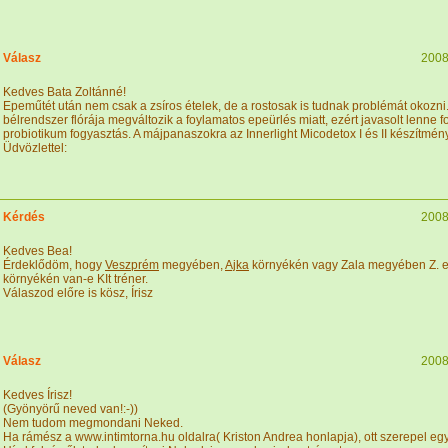
Válasz
2008
Kedves Bata Zoltánné!
Epeműtét után nem csak a zsíros ételek, de a rostosak is tudnak problémát okozni
bélrendszer flórája megváltozik a foylamatos epeürlés miatt, ezért javasolt lenne 
probiotikum fogyasztás. A májpanaszokra az Innerlight Micodetox I és II készítmén
Üdvözlettel:
Kérdés
2008
Kedves Bea!
Érdeklődöm, hogy
Veszprém
megyében,
Ajka
környékén vagy Zala megyében Z. e
környékén van-e KIt tréner.
Válaszod előre is kösz, Írisz
Válasz
2008
Kedves Írisz!
(Gyönyörű neved van!:-))
Nem tudom megmondani Neked.
Ha rámész a www.intimtorna.hu oldalra( Kriston Andrea honlapja), ott szerepel eg