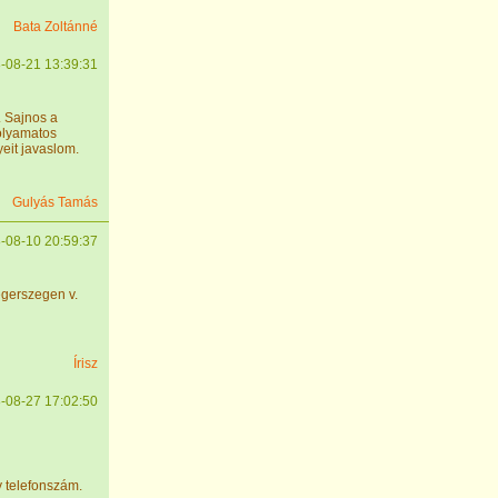
Bata Zoltánné
-08-21 13:39:31
. Sajnos a
folyamatos
yeit javaslom.
Gulyás Tamás
-08-10 20:59:37
gerszegen v.
Írisz
-08-27 17:02:50
y telefonszám.