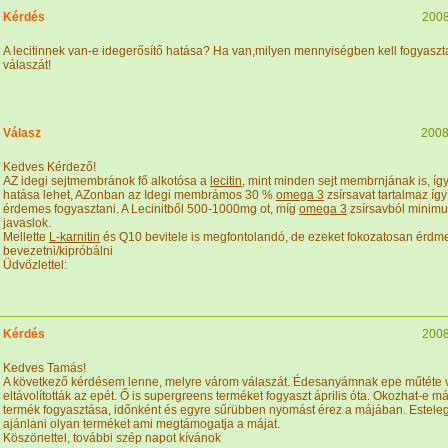
Kérdés
2008
A lecitinnek van-e idegerősítő hatása? Ha van,milyen mennyiségben kell fogyas
válaszát!
Válasz
2008
Kedves Kérdező!
AZ idegi sejtmembránok fő alkotósa a
lecitin
, mint minden sejt membrnjának is, így 
hatása lehet, AZonban az Idegi membrámos 30 %
omega 3
zsírsavat tartalmaz így 
érdemes fogyasztani. A Lecinitből 500-1000mg ot, míg
omega 3
zsírsavból minim
javaslok.
Mellette
L-karnitin
és Q10 bevitele is megfontolandó, de ezeket fokozatosan érdm
bevezetni/kipróbálni
Üdvözlettel:
Kérdés
2008
Kedves Tamás!
A következő kérdésem lenne, melyre várom válaszát. Édesanyámnak epe műtéte v
eltávolították az epét. Ő is supergreens terméket fogyaszt április óta. Okozhat-e m
termék fogyasztása, időnként és egyre sűrübben nyomást érez a májában. Esteleg
ajánlani olyan terméket ami megtámogatja a májat.
Köszönettel, további szép napot kívánok