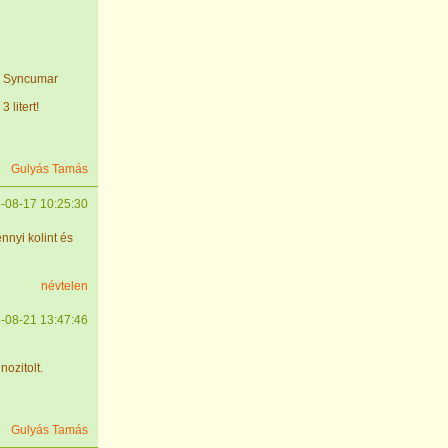
 a Syncumar
 litert!
Gulyás Tamás
-08-17 10:25:30
nnyi kolint és
névtelen
-08-21 13:47:46
nozitolt.
Gulyás Tamás