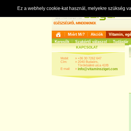
Ez a webhely cookie-kat használ, melyekre szükség v
Miért Mi?
Akciók
Vitamin, eg
Keresők
Szakértő válaszol
Tudástár
KAPCSOLAT
Mobil:
»
+36 30 7262 647
Cím:
»
2040 Budaörs,
Törökbálinti utca 42/B
E-mail:
»
info@vitaminsziget.com