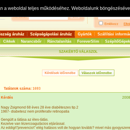
Bejelentkezés:
R
an a weboldal teljes működéséhez. Weboldalunk böngészésével 
Keresés:
Emlékezz
Elfel
észség áruház
Szépségápolási áruház
Gyártók
Szállítási informá
Cikkek
Narancsbőr
Ránctalanítás
ForeverSlim
SzépítőGépek
SZAKÉRTŐ VÁLASZOL
Találatok száma:
1693
Kérdés
2008
Nagy Zsigmond 68 èves 28 ève diabèteszes tip.2
1987- diabetesz nem proliferativ retinopatia
Gengült a làtàsa az èles-làtàs.
Kezelve van lèzercoagulàcios eljàràssal.
Az eddigi\"prevencio\" elèg hatàsos volt de hogyan tovàbb? mivel màs gyogyszere