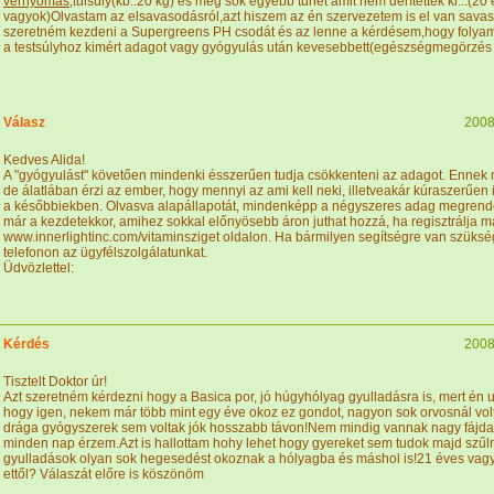
vérnyomás
,túlsúly(kb.:20 kg) és még sok egyébb tünet amit nem derítettek ki...(20
vagyok)Olvastam az elsavasodásról,azt hiszem az én szervezetem is el van sava
szeretném kezdeni a Supergreens PH csodát és az lenne a kérdésem,hogy folyama
a testsúlyhoz kimért adagot vagy gyógyulás után kevesebbett(egészségmegörzés 
Válasz
2008
Kedves Alida!
A "gyógyulást" követően mindenki ésszerűen tudja csökkenteni az adagot. Ennek 
de álatlában érzi az ember, hogy mennyi az ami kell neki, illetveakár kúraszerűen
a későbbiekben. Olvasva alapállapotát, mindenképp a négyszeres adag megrend
már a kezdetekkor, amihez sokkal előnyösebb áron juthat hozzá, ha regisztrálja m
www.innerlightinc.com/vitaminsziget oldalon. Ha bármilyen segítségre van szükség
telefonon az ügyfélszolgálatunkat.
Üdvözlettel:
Kérdés
2008
Tisztelt Doktor úr!
Azt szeretném kérdezni hogy a Basica por, jó húgyhólyag gyulladásra is, mert én 
hogy igen, nekem már több mint egy éve okoz ez gondot, nagyon sok orvosnál vol
drága gyógyszerek sem voltak jók hosszabb távon!Nem mindig vannak nagy fájd
minden nap érzem.Azt is hallottam hohy lehet hogy gyereket sem tudok majd szűln
gyulladások olyan sok hegesedést okoznak a hólyagba és máshol is!21 éves vagy
ettől? Válaszát előre is köszönöm