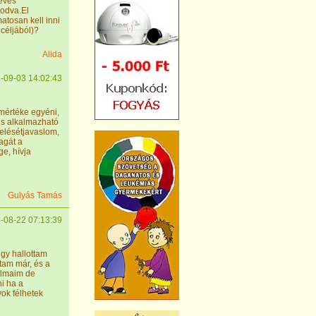
 éves
sodva.El
tosan kell inni
céljából)?
Alida
-09-03 14:02:43
mértéke egyéni,
 is alkalmazható
elésétjavaslom,
agát a
e, hívja
Gulyás Tamás
-08-22 07:13:39
ugy hallottam
tam már, és a
almaim de
i ha a
ok félhetek