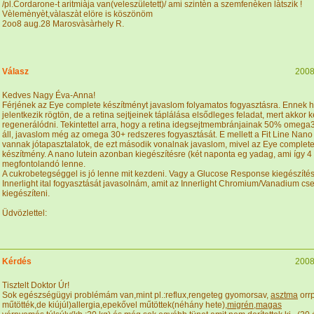
/pl.Cordarone-t aritmiàja van(veleszületett)/ ami szintèn a szemfenèken làtszik !
Vèlemènyèt,vàlaszàt elöre is köszönöm
2oo8 aug.28 Marosvàsàrhely R.
Válasz
2008
Kedves Nagy Éva-Anna!
Férjének az Eye complete készítményt javaslom folyamatos fogyasztásra. Ennek 
jelentkezik rögtön, de a retina sejtjeinek táplálása elsődleges feladat, mert akkor
regenerálódni. Tekintettel arra, hogy a retina idegsejtmembránjainak 50% omega
áll, javaslom még az omega 30+ redszeres fogyasztását. E mellett a Fit Line Nano
vannak jótapasztalatok, de ezt második vonalnak javaslom, mivel az Eye complete
készítmény. A nano lutein azonban kiegészítésre (két naponta eg yadag, ami így 4
megfontolandó lenne.
A cukrobetegséggel is jó lenne mit kezdeni. Vagy a Glucose Response kiegészítés
Innerlight ital fogyasztását javasolnám, amit az Innerlight Chromium/Vanadium cs
kiegészíteni.
Üdvözlettel:
Kérdés
2008
Tisztelt Doktor Úr!
Sok egészségügyi problémám van,mint pl.:reflux,rengeteg gyomorsav,
asztma
orr
műtötték,de kiújúl)allergia,epekővel műtöttek(néhány hete),
migrén
,
magas