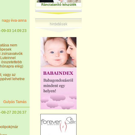
Ránctalanító készülék
nagy èva-anna
-09-03 14:09:23
hatása nem
 képesek
3 zsírsavakvók
 Luteinnel
 összetettebb
 hónapra elég)
t, vagy az
eppével lehetne
Gulyás Tamás
-08-27 20:26:37
polipok(már