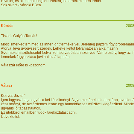
Hívd fel, és ők tudnak segíteni Neked, ismernek minden trénert.
Sok sikert kívánok! BBea
Kérdés
2008
Tisztelt Gulyás Tamás!
Most ismerkedtem meg az Innerlight termékeivel. Jelenleg pajzsmirígy problémám
Atorva Teva gyógyszert szedek. Lehet-e kettőt folyamatosan alkalmazni?
Gyermekem születésétől fodva izomsorvadésban szenved. Van-e esély, hogy az In
termékek fogyasztása javíthat az állapotán.
Válaszát előre is köszönöm
Válasz
2008
Kedves József!
Igen fogyaszthatja együtt a két készítményt. A gyermekének mindenképp javaslon
készítményt, de azt érdemes lenne egy homoktövises müzlivel kiegészíteni. Mind
ugyanis jó tapasztalatok.
Ez utóbbiról emailben tudok tájékoztatást adni.
Üdvözlettel: