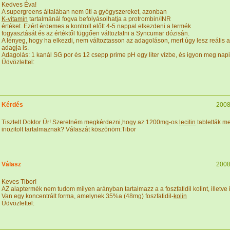
Kedves Éva!
A supergreens általában nem üti a gyógyszereket, azonban
K-vitamin
tartalmánál fogva befolyásolhatja a protrombin/INR
értéket. Ezért érdemes a kontroll előtt 4-5 nappal elkezdeni a termék
fogyasztását és az értéktől függően változtatni a Syncumar dózisán.
A lényeg, hogy ha elkezdi, nem változtasson az adagoláson, mert úgy lesz reális
adagja is.
Adagolás: 1 kanál SG por és 12 csepp prime pH egy liter vízbe, és igyon meg napi 3
Üdvözlettel:
Kérdés
2008
Tisztelt Doktor Úr! Szeretném megkérdezni,hogy az 1200mg-os
lecitin
tabletták me
inozitolt tartalmaznak? Válaszát köszönöm:Tibor
Válasz
2008
Keves Tibor!
AZ alaptermék nem tudom milyen arányban tartalmazz a a foszfatidil kolint, illetve i
Van egy koncentrált forma, amelynek 35%a (48mg) foszfatidil-
kolin
Üdvözlettel: