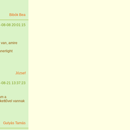
Bibók Bea
-08-08 20:01:15
 van, amire
nerlight
József
-08-21 13:37:23
ám a
ekettővel vannak
Gulyás Tamás