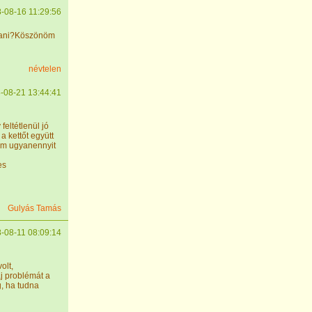
-08-16 11:29:56
ztani?Köszönöm
névtelen
-08-21 13:44:41
feltétlenül jó
a kettőt együtt
um ugyanennyit
es
Gulyás Tamás
-08-11 08:09:14
olt,
áj problémát a
, ha tudna