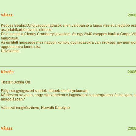
Válasz
2008
Kedves Beatrix! A hólyaggyulladások ellen valóban jó a lúgos vizelet a legtöbb es
aszódabikarbónával is elérheti.
Én e mellett a Clearly Cranberryt javaslom, és egy 2x40 cseppes kúrát a Grape Vita
magolajjal.
Az említett hegesedéshez nagyon komoly gyulladásokra van szükség, így nem g
aggodalomra lenne oka.
Üdvözlettel:
Kérdés
2008
Tisztelt Doktor Úr!
Elég sok gyógyszert szedek, többek közöt synkumárt.
Kérdésem az volna, hogy elkezdhetem e fogyasztani a supergreenst és ha igen, a
adagolásban?
Válaszát megköszönve, Horváth Károlyné
Válasz
2008