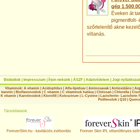
gép 1.500.00
Éveken át ta
pigmentfolt- 
szőrtelenítő akne kezel
villanás.
Bioboltok
|
Impresszum
|
Írjon nekünk
|
ÁSZF
|
Adatvédelem
|
Jogi nyilatkozat
Vitaminok:
A vitamin
|
Acidophilus
|
Alfa-lipidsav
|
Aminosavak
|
Antioxidáns
|
Arg
karotin
|
Bioflavonoidok
|
C vitamin
|
C vitaminok hatása
|
Chitosan
|
Chlorella
|
Ciszt
K vitamin
|
Karotinoidok
|
Klorofill
|
Kolosztrum
|
L-Cystine
|
Lactoferrin- Lactoferin 
Polifenolok
|
Q10
|
Querc
Társoldalaink:
ForeverSlim.hu - kavitációs zsírbontás
Forever Skin IPL villanófényes szőr