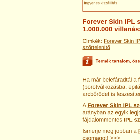
Ingyenes kiszállítás
Forever Skin IPL s
1.000.000 villanás
Címkék:
Forever Skin IP
szőrtelenítő
Termék tartalom, öss
Ha már belefáradtál a 
(borotválkozásba, epil
arcbőrödet is feszesíte
A
Forever Skin IPL sz
arányban az egyik legj
fájdalommentes
IPL s
Ismerje meg jobban a
csomagot
! >>>