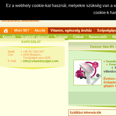
Ez a webhely cookie-kat használ, melyekre szükség van a
cookie-k ha
Keresés:
Miért Mi?
Akciók
Vitamin, egészség áruház
Szépségápo
Keresők
Szakértő válaszol
Tudástár
Cikkek
Narancsbőr
Rá
KAPCSOLAT
Forever Skin IPL 
Mobil:
»
+36 30 7262 647
Cím:
»
2040 Budaörs,
Törökbálinti utca 42/B
E-mail:
»
info@vitaminsziget.com
»
Termék
+
Fore
+ F
villanás
Éveken á
értágula
géppel. 
Szállítási információk