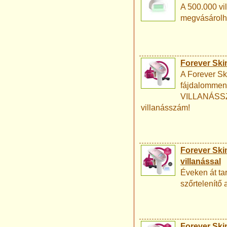
A 500.000 vi
megvásárolha
Forever Skin
A Forever Ski
fájdalommen
VILLANÁSSZÁ
villanásszám!
Forever Skin
villanással
Éveken át ta
szőrtelenítő 
Forever Skin