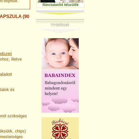
t segítsük.
Ránctalanító készülék
APSZULA (90
ndszeri
shoz, illetve
aladott
atalok és
tlenül szükséges
éksütik, chips)
 mesterséges