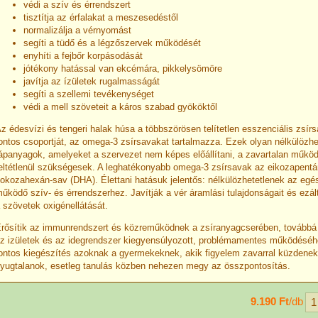
védi a szív és érrendszert
tisztítja az érfalakat a meszesedéstől
normalizálja a vérnyomást
segíti a tüdő és a légzőszervek működését
enyhíti a fejbőr korpásodását
jótékony hatással van ekcémára, pikkelysömöre
javítja az ízületek rugalmasságát
segíti a szellemi tevékenységet
védi a mell szöveteit a káros szabad gyököktől
z édesvízi és tengeri halak húsa a többszörösen telítetlen esszenciális zsír
ontos csoportját, az omega-3 zsírsavakat tartalmazza. Ezek olyan nélkülözhe
ápanyagok, amelyeket a szervezet nem képes előállítani, a zavartalan műk
eltétlenül szükségesek. A leghatékonyabb omega-3 zsírsavak az eikozapentá
okozahexán-sav (DHA). Élettani hatásuk jelentős: nélkülözhetetlenek az eg
űködő szív- és érrendszerhez. Javítják a vér áramlási tulajdonságait és ezál
 szövetek oxigénellátását.
rősítik az immunrendszert és közreműködnek a zsíranyagcserében, továbbá
z izületek és az idegrendszer kiegyensúlyozott, problémamentes működéséh
ontos kiegészítés azoknak a gyermekeknek, akik figyelem zavarral küzdene
yugtalanok, esetleg tanulás közben nehezen megy az összpontosítás.
9.190 Ft
/db