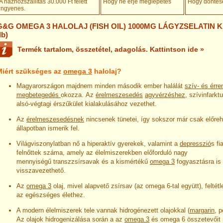
A házhozszállítás 30.000 Ft felett
Hogy ne érje meglepetés
Hogy döntésé
ingyenes
.
G&G OMEGA 3 HALOLAJ (FISH OIL) 1000MG LÁGYZSELATIN K
db)
Termék tartalom, összetétel, adagolás. Kattintson ide »
Miért szükséges az
omega 3
halolaj?
Magyarországon majdnem minden második ember halálát
szív- és érre
megbetegedés
okozza. Az
érelmeszesedés
agyvérzéshez
, szívinfarktu
alsó-végtagi érszűkület kialakulásához vezethet.
Az
érelmeszesedésnek
nincsenek tünetei, így sokszor már csak előreh
állapotban ismerik fel.
Világviszonylatban nő a hiperaktív gyerekek, valamint a
depresszió
s fi
felnőttek száma, amely az élelmiszerekben előforduló nagy
mennyiségű transzzsírsavak és a kismértékű
omega 3
fogyasztásra is
visszavezethető.
Az
omega 3
olaj, mivel alapvető zsírsav (az omega 6-tal együtt), felté
az egészséges élethez.
A modern élelmiszerek tele vannak hidrogénezett olajokkal (
margarin
, p
Az olajok hidrogenizálása során a az
omega 3
és omega 6 összetevőit