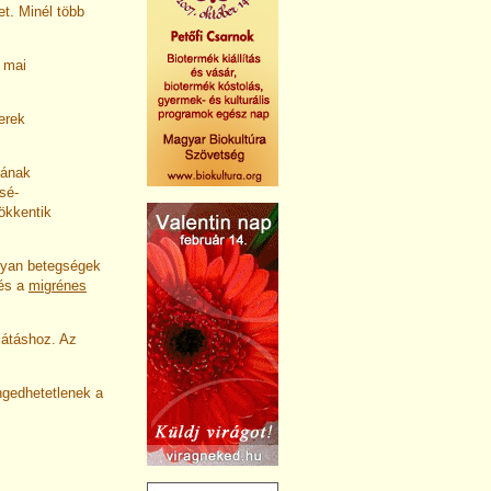
et. Minél több
 mai
erek
gának
sé­
sökkentik
lyan betegségek
 és a
migrénes
látáshoz. Az
ngedhetetlenek a