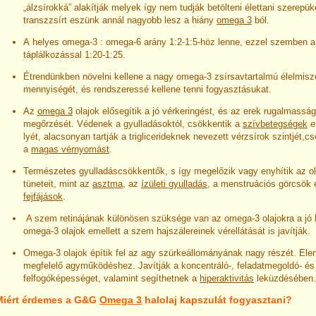
„álzsírokká” alakítják melyek így nem tudják betölteni élettani szerepük
transzzsírt eszünk annál nagyobb lesz a hiány
omega 3
ból.
A helyes omega-3 : omega-6 arány 1:2-1:5-höz lenne, ezzel szemben a
táplálkozással 1:20-1:25.
Étrendünkben növelni kellene a nagy omega-3 zsírsavtartalmú élelmisz
mennyiségét, és rendszeressé kellene tenni fogyasztásukat.
Az
omega 3
olajok elősegítik a jó vérkeringést, és az erek rugalmassá
megőrzését. Védenek a gyulladásoktól, csökkentik a
szívbetegségek
e
lyét, alacsonyan tartják a triglicerideknek nevezett vérzsírok szintjét,c
a
magas vérnyomást
.
Természetes gyulladáscsökkentők, s így megelőzik vagy enyhítik az o
tüneteit, mint az
asztma
, az
ízületi gyulladás
, a menstruációs görcsök
fejfájások
.
A szem retinájának különösen szüksége van az omega-3 olajokra a jó 
omega-3 olajok emellett a szem hajszálereinek vérellátását is javítják.
Omega-3 olajok építik fel az agy szürkeállományának nagy részét. Ele
megfelelő agyműködéshez. Javítják a koncentráló-, feladatmegoldó- és
felfogóképességet, valamint segíthetnek a
hiperaktivitás
leküzdésében.
Miért érdemes a G&G
Omega 3
halolaj kapszulát fogyasztani?