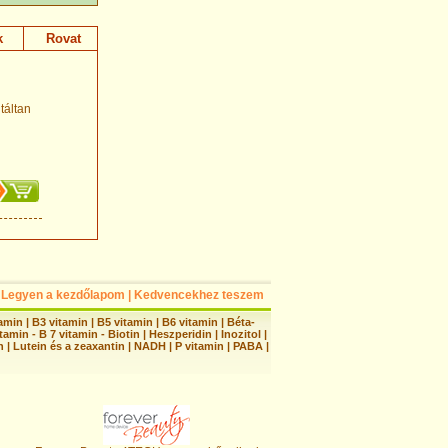
k
Rovat
táltan
Legyen a kezdőlapom
|
Kedvencekhez teszem
tamin
|
B3 vitamin
|
B5 vitamin
|
B6 vitamin
|
Béta-
tamin - B 7 vitamin - Biotin
|
Heszperidin
|
Inozitol
|
n
|
Lutein és a zeaxantin
|
NADH
|
P vitamin
|
PABA
|