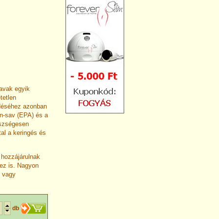
savak egyik
tetlen
ödéséhez azonban
n-sav (EPA) és a
észségesen
tal a keringés és
 hozzájárulnak
ez is. Nagyon
k vagy
db