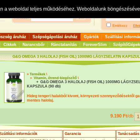
Bejelentkezés:
R
an a weboldal teljes működéséhez. Weboldalunk böngészésével 
Keresés:
Emlékezz
Elfel
észség áruház
Szépségápolási áruház
Gyártók
Szállítási informá
Cikkek
Narancsbőr
Ránctalanítás
ForeverSlim
SzépítőGépek
G&G OMEGA 3 HALOLAJ (FISH OIL) 1000MG LÁGYZSELATIN KAPSZULA
»
Termékek
\
+
Vitamin, étrend-kiegészítő
\
+ G&G OMEGA 3 HALOLAJ (FISH OIL) 1000MG LÁGYZSE
KAPSZULA (90 db)
Hideg tengeri halakból kivont, környezeti szennyeződésektől ga
mentes halolaj.
9.190 Ft
/db
Szállítási információk
Garancia
Tanácsadás