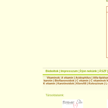
Bioboltok
|
Impresszum
|
Írjon nekünk
|
ÁSZF
Vitaminok:
A vitamin
|
Acidophilus
|
Alfa-lipidsa
karotin
|
Bioflavonoidok
|
C vitamin
|
C vitaminok 
K vitamin
|
Karotinoidok
|
Klorofill
|
Kolosztrum
|
L
Társoldalaink: