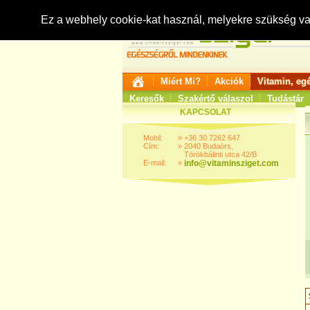
Ez a webhely cookie-kat használ, melyekre szükség v
Miért Mi?
Akciók
Vitamin, eg
Keresők
Szakértő válaszol
Tudástár
KAPCSOLAT
Mobil:
»
+36 30 7262 647
Cím:
»
2040 Budaörs,
Törökbálinti utca 42/B
E-mail:
»
info@vitaminsziget.com