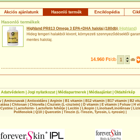
Akciós ajánlatunk
Hasonló termék
Enciklopédia
Cik
Hasonló termékek
Highland PR813 Omega 3 EPA+DHA halolaj (180db)
(
Highland
)
Hideg tengeri halakból kivont, környezeti szennyeződésektől garan
mentes halolaj.
14.960 Ft
/db
db
|
Adatvédelem
|
Jogi nyilatkozat
|
Médiapartnerek
|
Médiaajánlat
|
Oldaltérkép
v
|
Aminosavak
|
Antioxidáns
|
Arginin
|
B1 vitamin
|
B12 vitamin
|
B17 vitamin
|
B2 vi
hatása
|
Chitosan
|
Chlorella
|
Cisztein (L-cisztein)
|
D vitamin
|
E vitamin
|
Folsav
|
H vi
-Cystine
|
Lactoferrin- Lactoferin fehérje
|
Lecitin
|
Likopin
|
Linolsav/Linolénsav
|
Lizi
Polifenolok
|
Q10
|
Quercetin
|
Tirozin (L-Tirozin, Tyrosin, L-tyrosin)
|