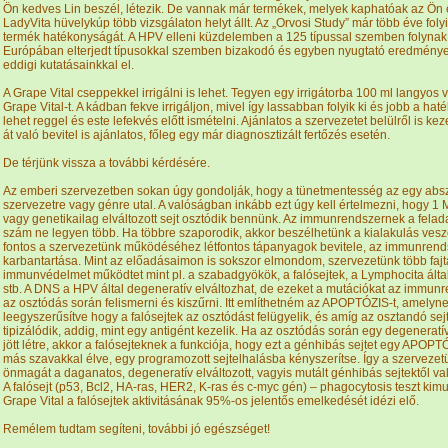
Ön kedves Lin beszél, létezik. De vannak már termékek, melyek kaphatóak az Ön 
LadyVita hüvelykúp több vizsgálaton helyt állt. Az „Orvosi Study” már több éve folyi
termék hatékonyságát. A HPV elleni küzdelemben a 125 típussal szemben folynak 
Európában elterjedt típusokkal szemben bizakodó és egyben nyugtató eredménye
eddigi kutatásainkkal el.
A Grape Vital cseppekkel irrigálni is lehet. Tegyen egy irrigátorba 100 ml langyos 
Grape Vital-t. A kádban fekve irrigáljon, mivel így lassabban folyik ki és jobb a hat
lehet reggel és este lefekvés előtt ismételni. Ajánlatos a szervezetet belülről is kez
át való bevitel is ajánlatos, főleg egy már diagnosztizált fertőzés esetén.
De térjünk vissza a további kérdésére.
Az emberi szervezetben sokan úgy gondolják, hogy a tünetmentesség az egy abszo
szervezetre vagy génre utal. A valóságban inkább ezt úgy kell értelmezni, hogy 1
vagy genetikailag elváltozott sejt osztódik bennünk. Az immunrendszernek a felad
szám ne legyen több. Ha többre szaporodik, akkor beszélhetünk a kialakulás veszél
fontos a szervezetünk működéséhez létfontos tápanyagok bevitele, az immunrend
karbantartása. Mint az előadásaimon is sokszor elmondom, szervezetünk több fajt
immunvédelmet működtet mint pl. a szabadgyökök, a falósejtek, a Lymphocita által 
stb. A DNS a HPV által degeneratív elváltozhat, de ezeket a mutációkat az immunr
az osztódás során felismerni és kiszűrni. Itt említhetném az APOPTÓZIS-t, amelyn
leegyszerűsítve hogy a falósejtek az osztódást felügyelik, és amíg az osztandó se
tipizálódik, addig, mint egy antigént kezelik. Ha az osztódás során egy degeneratív 
jött létre, akkor a falósejteknek a funkciója, hogy ezt a génhibás sejtet egy APOPT
más szavakkal élve, egy programozott sejtelhalásba kényszerítse. Így a szerveze
önmagát a daganatos, degeneratív elváltozott, vagyis mutált génhibás sejtektől való
A falósejt (p53, Bcl2, HA-ras, HER2, K-ras és c-myc gén) – phagocytosis teszt kimu
Grape Vital a falósejtek aktivitásának 95%-os jelentős emelkedését idézi elő.
Remélem tudtam segíteni, további jó egészséget!