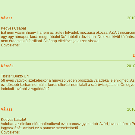
Válasz
2010
Kedves Csaba!
Ezt nem vitaminhiány, hanem az ízületi folyadék mozgása okozza. AZ Arthrocurc
egy egy hónapos kúrát megpróbálni 3x1 tabletta dózisban. De ezen kívül különös
nem érdemes rá fordítani. A hónap elteltével jelezzen vissza!
Üdvözlettel:
D
Kérdés
2010
Tisztelt Dokto Úr!
58 éves vagyok, székeléskor a húgycső végén prosztata váladéka jelenik meg. Az 
ez idősebb korban normális, kóros eltérést nem talált a szűrővizsgálaton. Ön egyet
indokolt további vizsgálódás?
Válasz
2010
Kedves László!
Valóban az életkor előrehaléadtával ez a panasz gyakoribb. Azért javasolnám a Pr
fogyasztását, amivel ez a panasz mérsékelhető.
Üdvözlettel: