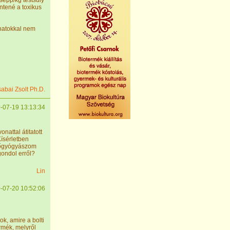
sepp/kg testsúly
ntené a toxikus
onatokkal nem
sabai Zsolt Ph.D.
-07-19 13:13:34
nattal átitatott
Kísérletben
nőgyógyászom
gondol erről?
Lin
-07-20 10:52:06
ok, amire a bolti
rmék, melyről