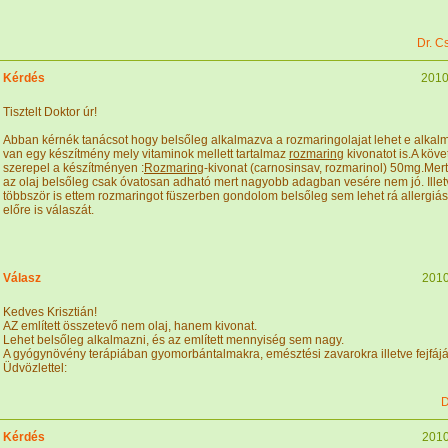
Dr. C
Kérdés
2010
Tisztelt Doktor úr!
Abban kérnék tanácsot hogy belsőleg alkalmazva a rozmaringolajat lehet e alkal
van egy készítmény mely vitaminok mellett tartalmaz
rozmaring
kivonatot is.A követ
szerepel a készítményen :
Rozmaring
-kivonat (carnosinsav, rozmarinol) 50mg.Mer
az olaj belsőleg csak óvatosan adható mert nagyobb adagban vesére nem jó. Ille
többször is ettem rozmaringot füszerben gondolom belsőleg sem lehet rá allerg
előre is válaszát.
Válasz
2010
Kedves Krisztián!
AZ említett összetevő nem olaj, hanem kivonat.
Lehet belsőleg alkalmazni, és az említett mennyiség sem nagy.
A gyógynövény terápiában gyomorbántalmakra, emésztési zavarokra illetve fejfájá
Üdvözlettel:
D
Kérdés
2010