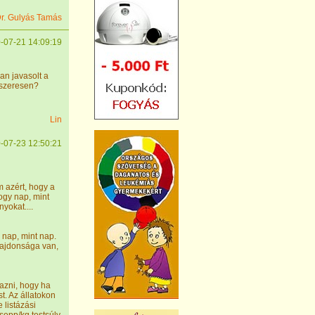
r. Gulyás Tamás
-07-21 14:09:19
n javasolt a
dszeresen?
Lin
-07-23 12:50:21
 azért, hogy a
ogy nap, mint
yokat....
 nap, mint nap.
ulajdonsága van,
azni, hogy ha
st. Az állatokon
 listázási