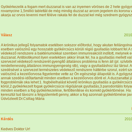
Gyökérkezelik a fogam mert duzzanat is van az inyemen vöröses de 2 hete gyógysze
rovamycine 1,5millió tablettát de még mindig duzzat az arcom jegelem és korona 
akarja az orvos levenni mert féléve rakata fel de duzzat kel még szednem gyógy
Válasz
2010
A krónikus jellegű folyamatok esetében sokszor előfordul, hogy akutan fellángoln
esetben valószínű egy hosszabb gyökércsúcs körüli régió gyulladás lobbant fel.A 
védekező rendszere a baktériumokkal szemben immunreakciót indított, melynek eg
duzzanat. Antibiotikumot ilyen esetekben akkor írnak fel, ha a gyulladás mellett va
szervezet védekező rendszerét gyengítő általános probléma is fenn áll (pl. szívbil
rendellenesség,általános immungyengeség stb), vagy a gyulladáshoz láz társul. A
szedésével a szervezet természetes védekező rendszere háttérbe szorul, ezért s
valószínű a kezelőorvosa figyelembe vette az Ön egészségi állapotát is. A gyógysze
annak szedési-időtartamát minden esetben a kezelőorvos dönti el. A duzzanattal j
fogproblémák oka lehet:1. fogbélelhalást követő krónikus gyulladás a gyökércsúc
körül,2.gyökérkezelt fogak gyökércsúcsi régiójának gyulladás,3.parodontális folya
minden esetben a fog gyökérkezelése, fertőtlenítése és korrekt gyökértömése. Ha
keresztül tud távozni a felgyülemlett genny, akkor a fog azonnali gyökértömése jav
Üdvözleetl:Dr.Csillag Mária
Kérdés
2010
Kedves Doktor Ur!