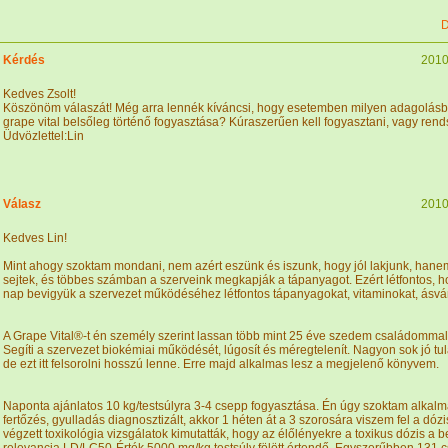
D
Kérdés
2010
Kedves Zsolt!
Köszönöm válaszát! Még arra lennék kíváncsi, hogy esetemben milyen adagolásba
grape vital belsőleg történő fogyasztása? Kúraszerűen kell fogyasztani, vagy ren
Üdvözlettel:Lin
Válasz
2010
Kedves Lin!
Mint ahogy szoktam mondani, nem azért eszünk és iszunk, hogy jól lakjunk, hanem
sejtek, és többes számban a szerveink megkapják a tápanyagot. Ezért létfontos, h
nap bevigyük a szervezet működéséhez létfontos tápanyagokat, vitaminokat, ásván
A Grape Vital®-t én személy szerint lassan több mint 25 éve szedem családommal
Segíti a szervezet biokémiai működését, lúgosít és méregtelenít. Nagyon sok jó t
de ezt itt felsorolni hosszú lenne. Erre majd alkalmas lesz a megjelenő könyvem.
Naponta ajánlatos 10 kg/testsúlyra 3-4 csepp fogyasztása. Én úgy szoktam alkalm
fertőzés, gyulladás diagnosztizált, akkor 1 héten át a 3 szorosára viszem fel a dózi
végzett toxikológia vizsgálatok kimutatták, hogy az élőlényekre a toxikus dózis a be