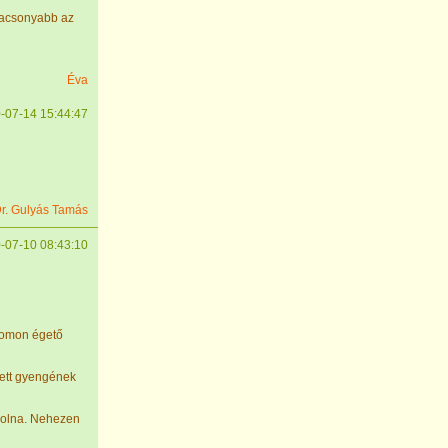
acsonyabb az
Éva
-07-14 15:44:47
r. Gulyás Tamás
-07-10 08:43:10
aromon égető
elett gyengének
 volna. Nehezen