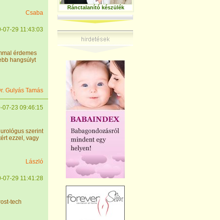
Ránctalanító készülék
Csaba
-07-29 11:43:03
ummal érdemes
ebb hangsúlyt
r. Gulyás Tamás
-07-23 09:46:15
urológus szerint
ért ezzel, vagy
László
-07-29 11:41:28
ost-tech