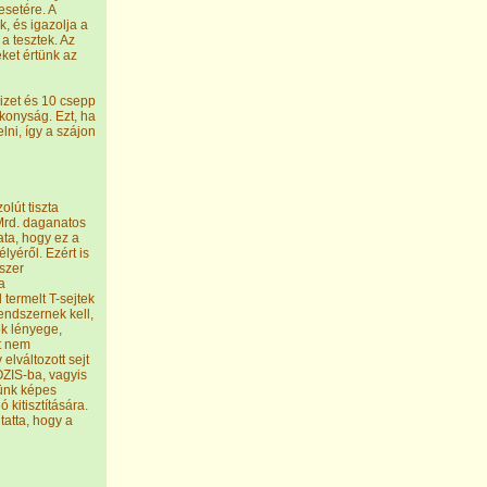
esetére. A
k, és igazolja a
a tesztek. Az
ket értünk az
vizet és 10 csepp
ékonyság. Ezt, ha
elni, így a szájon
lút tiszta
 Mrd. daganatos
ata, hogy ez a
yéről. Ezért is
szer
a
termelt T-sejtek
endszernek kell,
ek lényege,
jt nem
elváltozott sejt
ÓZIS-ba, vagyis
tünk képes
 kitisztítására.
tatta, hogy a