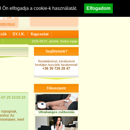
egisztráció
Nézzen körül áruházunkban!
Ön elfogadja a cookie-k használatát.
Elfogadom
A kosár jelenleg üres
ejtett jelszó
ciók
GY.I.K.
Kapcsolat
2026.08.07. péntek, Ibolya napja
Segíthetünk?
Rendelésével, kérdésével
forduljon hozzánk bizalommal!
+36 30 726 26 47
Fókuszpont
-07-25 15:02:10
n ropognak,
Ultrahangos zsírbontás
enhol. Az
 növésben, mert