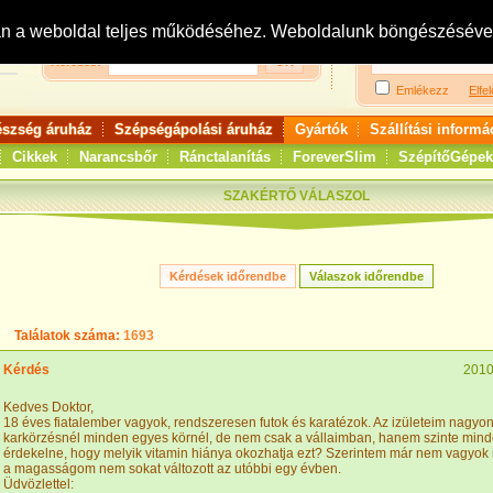
Bejelentkezés:
R
an a weboldal teljes működéséhez. Weboldalunk böngészésével 
Keresés:
Emlékezz
Elfel
észség áruház
Szépségápolási áruház
Gyártók
Szállítási informá
Cikkek
Narancsbőr
Ránctalanítás
ForeverSlim
SzépítőGépek
SZAKÉRTŐ VÁLASZOL
Találatok száma:
1693
Kérdés
2010
Kedves Doktor,
18 éves fiatalember vagyok, rendszeresen futok és karatézok. Az izületeim nagyo
karkörzésnél minden egyes körnél, de nem csak a vállaimban, hanem szinte mind
érdekelne, hogy melyik vitamin hiánya okozhatja ezt? Szerintem már nem vagyok
a magasságom nem sokat változott az utóbbi egy évben.
Üdvözlettel: