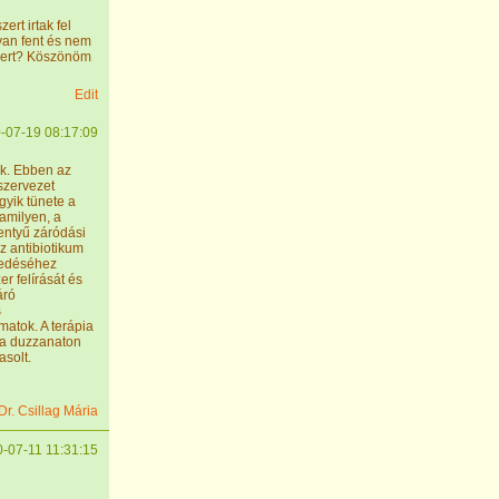
rt irtak fel
van fent és nem
szert? Köszönöm
Edit
-07-19 08:17:09
ak. Ebben az
szervezet
yik tünete a
lamilyen, a
lentyű záródási
z antibiotikum
zedéséhez
r felírását és
áró
s
matok. A terápia
 a duzzanaton
asolt.
Dr. Csillag Mária
-07-11 11:31:15