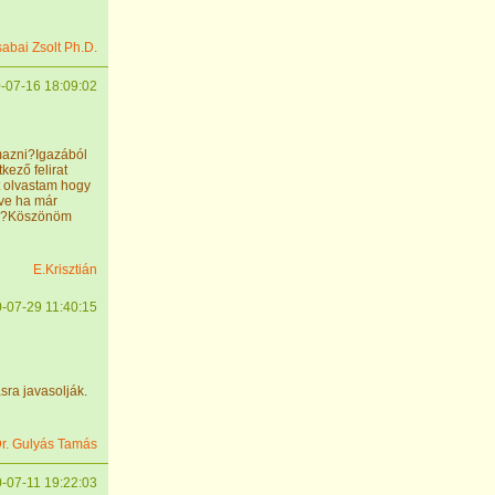
sabai Zsolt Ph.D.
-07-16 18:09:02
mazni?Igazából
kező felirat
t olvastam hogy
tve ha már
iás?Köszönöm
E.Krisztián
-07-29 11:40:15
sra javasolják.
r. Gulyás Tamás
-07-11 19:22:03