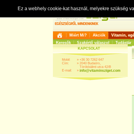
Ez a webhely cookie-kat használ, melyekre szükség v
Miért Mi?
Akciók
Vitamin, eg
Keresők
Szakértő válaszol
Tudástár
KAPCSOLAT
Mobil:
»
+36 30 7262 647
Cím:
»
2040 Budaörs,
Törökbálinti utca 42/B
E-mail:
»
info@vitaminsziget.com