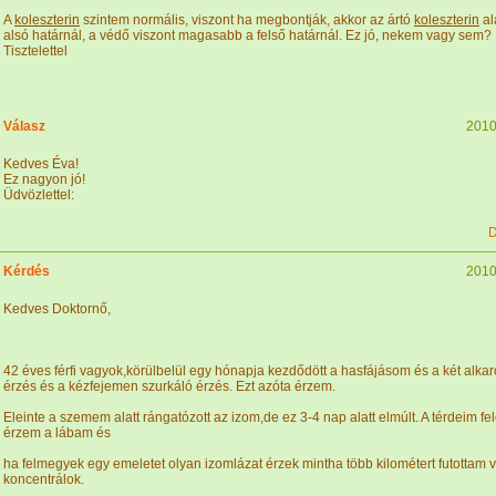
A
koleszterin
szintem normális, viszont ha megbontják, akkor az ártó
koleszterin
al
alsó határnál, a védő viszont magasabb a felső határnál. Ez jó, nekem vagy sem?
Tisztelettel
Válasz
2010
Kedves Éva!
Ez nagyon jó!
Üdvözlettel:
D
Kérdés
2010
Kedves Doktornő,
42 éves férfi vagyok,körülbelül egy hónapja kezdődött a hasfájásom és a két alk
érzés és a kézfejemen szurkáló érzés. Ezt azóta érzem.
Eleinte a szemem alatt rángatózott az izom,de ez 3-4 nap alatt elmúlt. A térdeim f
érzem a lábam és
ha felmegyek egy emeletet olyan izomlázat érzek mintha több kilométert futottam
koncentrálok.