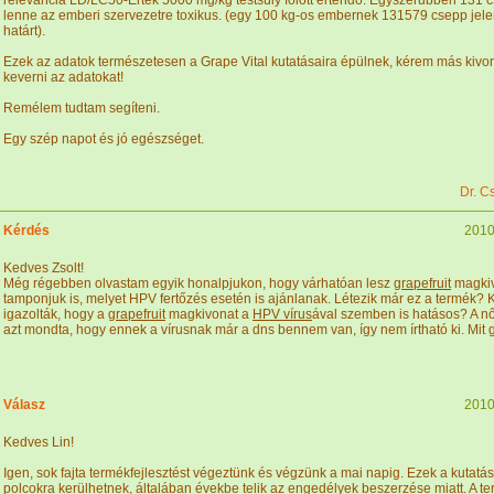
relevancia LD/LC50-Érték 5000 mg/kg testsúly fölött értendő. Egyszerűbben 131 c
lenne az emberi szervezetre toxikus. (egy 100 kg-os embernek 131579 csepp jele
határt).
Ezek az adatok természetesen a Grape Vital kutatásaira épülnek, kérem más kiv
keverni az adatokat!
Remélem tudtam segíteni.
Egy szép napot és jó egészséget.
Dr. C
Kérdés
2010
Kedves Zsolt!
Még régebben olvastam egyik honalpjukon, hogy várhatóan lesz
grapefruit
magkivo
tamponjuk is, melyet HPV fertőzés esetén is ajánlanak. Létezik már ez a termék? 
igazolták, hogy a
grapefruit
magkivonat a
HPV vírus
ával szemben is hatásos? A 
azt mondta, hogy ennek a vírusnak már a dns bennem van, így nem írtható ki. Mit 
Válasz
2010
Kedves Lin!
Igen, sok fajta termékfejlesztést végeztünk és végzünk a mai napig. Ezek a kutatás
polcokra kerülhetnek, általában évekbe telik az engedélyek beszerzése miatt. A te