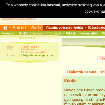
Ez a webhely cookie-kat használ, melyekre szükség van a
cookie-k ha
Keresés:
Miért Mi?
Akciók
Vitamin, egészség áruház
Szépségápo
Keresők
Szakértő válaszol
Tudástár
Cikkek
Narancsbőr
Rá
KAPCSOLAT
Mobil:
»
+36 30 7262 647
Cím:
»
2040 Budaörs,
Törökbálinti utca 42/B
E-mail:
»
info@vitaminsziget.com
Találatok száma:
16
Kérdés
Üdvözlöm! Olyan probl
nem csak az orrom foly
gyengeség torok fájás
milyen vitamint ajánl