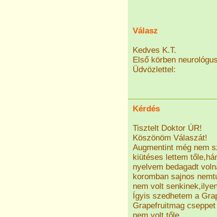
Válasz
Kedves K.T.
Első körben neurológush
Üdvözlettel:
Kérdés
Tisztelt Doktor ÚR!
Köszönöm Válaszát!
Augmentint még nem sze
kiütéses lettem tőle,há
nyelvem bedagadt volna
koromban sajnos nemtu
nem volt senkinek,ilye
Ígyis szedhetem a Grap
Grapefruitmag cseppet 
nem volt tőle.