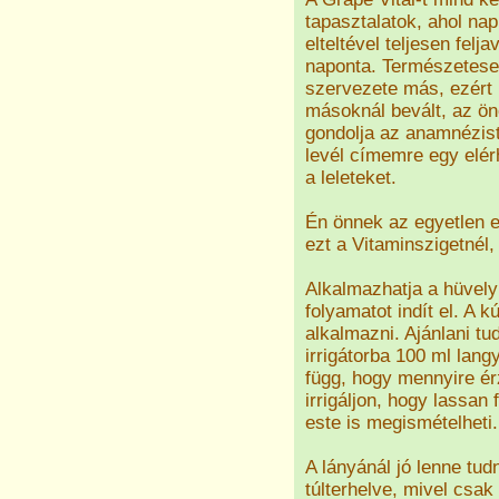
tapasztalatok, ahol na
elteltével teljesen felj
naponta. Természetese
szervezete más, ezért n
másoknál bevált, az ön
gondolja az anamnézis
levél címemre egy elé
a leleteket.
Én önnek az egyetlen e
ezt a Vitaminszigetnél
Alkalmazhatja a hüvelyb
folyamatot indít el. A 
alkalmazni. Ajánlani tu
irrigátorba 100 ml lang
függ, hogy mennyire ér
irrigáljon, hogy lassan 
este is megismételheti.
A lányánál jó lenne tud
túlterhelve, mivel csak