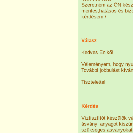
Szeretném az ÖN készí
mentes,hatásos és bizo
kérdésem./
Válasz
Kedves Enikő!
Véleményem, hogy nyug
További jobbulást kívá
Tisztelettel
Kérdés
Víztisztítót készülök 
ásványi anyagot kiszű
szükséges ásványokat 