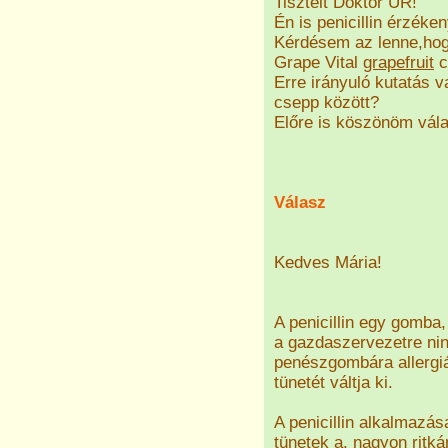
Tisztelt Doktor ÚR!
Én is penicillin érzék
Kérdésem az lenne,hogy
Grape Vital
grapefruit
c
Erre irányuló kutatás v
csepp között?
Előre is köszönöm vála
Válasz
Kedves Mária!
A penicillin egy gomba,
a gazdaszervezetre nin
penészgombára allergiá
tünetét váltja ki.
A penicillin alkalmazás
tünetek a, nagyon ritká