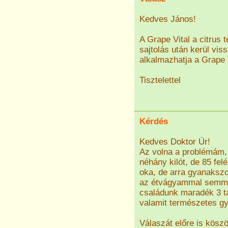
Kedves János!
A Grape Vital a citrus 
sajtolás után kerül vi
alkalmazhatja a Grape 
Tisztelettel
Kérdés
Kedves Doktor Úr!
Az volna a problémám, 
néhány kilót, de 85 fe
oka, de arra gyanaksz
az étvágyammal semmi
családunk maradék 3 ta
valamit természetes gy
Válaszát előre is kösz