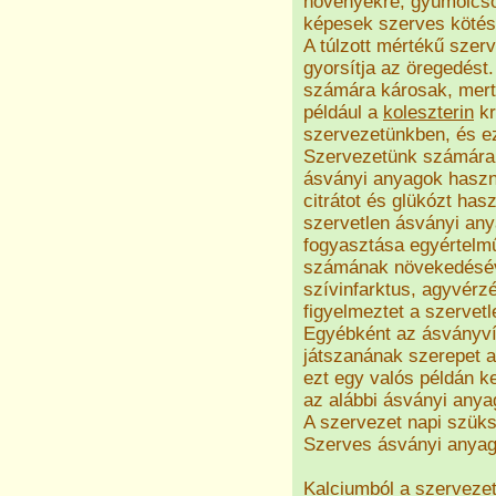
növényekre, gyümölcsö
képesek szerves kötés
A túlzott mértékű szer
gyorsítja az öregedést
számára károsak, mert
például a
koleszterin
kr
szervezetünkben, és e
Szervezetünk számára 
ásványi anyagok haszn
citrátot és glükózt ha
szervetlen ásványi an
fogyasztása egyértelm
számának növekedésév
szívinfarktus, agyvérz
figyelmeztet a szervet
Egyébként az ásványv
játszanának szerepet a
ezt egy valós példán k
az alábbi ásványi anya
A szervezet napi szüks
Szerves ásványi anya
Kalciumból a szervezet