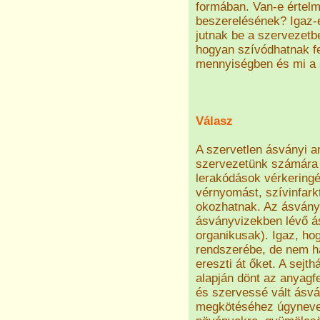
formában. Van-e értelm
beszerelésének? Igaz-
jutnak be a szervezet
hogyan szívódhatnak f
mennyiségben és mi a
Válasz
A szervetlen ásványi 
szervezetünk számára
lerakódások vérkering
vérnyomást, szívinfark
okozhatnak. Az ásvány
ásványvizekben lévő á
organikusak). Igaz, ho
rendszerébe, de nem ha
ereszti át őket. A sejt
alapján dönt az anyagfe
és szervessé vált ásvá
megkötéséhez úgynevez