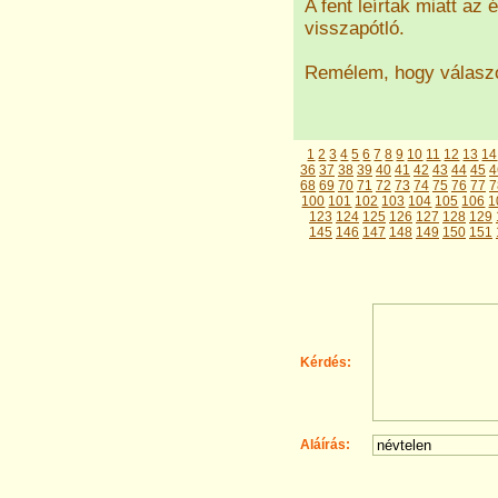
A fent leírtak miatt az
visszapótló.
Remélem, hogy válaszo
1
2
3
4
5
6
7
8
9
10
11
12
13
14
36
37
38
39
40
41
42
43
44
45
4
68
69
70
71
72
73
74
75
76
77
7
100
101
102
103
104
105
106
1
123
124
125
126
127
128
129
145
146
147
148
149
150
151
Kérdés:
Aláírás: