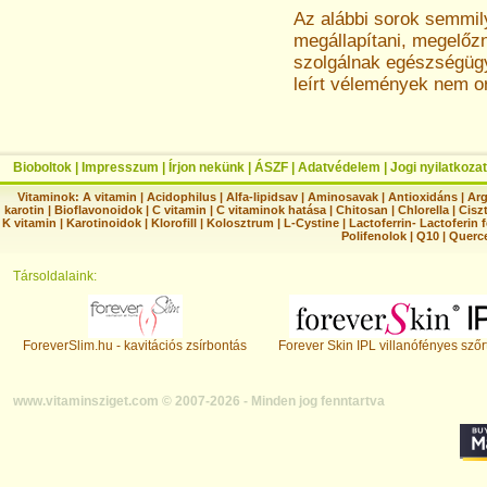
Az alábbi sorok semmi
megállapítani, megelőz
szolgálnak egészségügyi
leírt vélemények nem o
Bioboltok
|
Impresszum
|
Írjon nekünk
|
ÁSZF
|
Adatvédelem
|
Jogi nyilatkozat
Vitaminok:
A vitamin
|
Acidophilus
|
Alfa-lipidsav
|
Aminosavak
|
Antioxidáns
|
Arg
karotin
|
Bioflavonoidok
|
C vitamin
|
C vitaminok hatása
|
Chitosan
|
Chlorella
|
Ciszt
K vitamin
|
Karotinoidok
|
Klorofill
|
Kolosztrum
|
L-Cystine
|
Lactoferrin- Lactoferin 
Polifenolok
|
Q10
|
Querc
Társoldalaink:
ForeverSlim.hu - kavitációs zsírbontás
Forever Skin IPL villanófényes szőr
www.vitaminsziget.com © 2007-2026 - Minden jog fenntartva