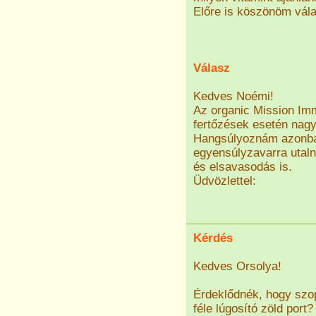
Előre is köszönöm vála
Válasz
Kedves Noémi!
Az organic Mission Imm
fertőzések esetén nagy
Hangsúlyoznám azonban
egyensúlyzavarra utalnak
és elsavasodás is.
Üdvözlettel:
Kérdés
Kedves Orsolya!
Érdeklődnék, hogy szo
féle lúgosító zöld port?