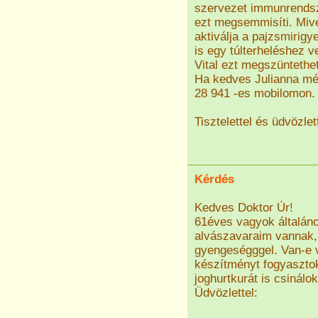
szervezet immunrendsze
ezt megsemmisíti. Mive
aktiválja a pajzsmirig
is egy túlterheléshez v
Vital ezt megszüntethet
Ha kedves Julianna mé
28 941 -es mobilomon.
Tisztelettel és üdvözlet
Kérdés
Kedves Doktor Úr!
61éves vagyok általáno
alvászavaraim vannak, 
gyengeségggel. Van-e v
készítményt fogyasztok 
joghurtkurát is csinál
Üdvözlettel: