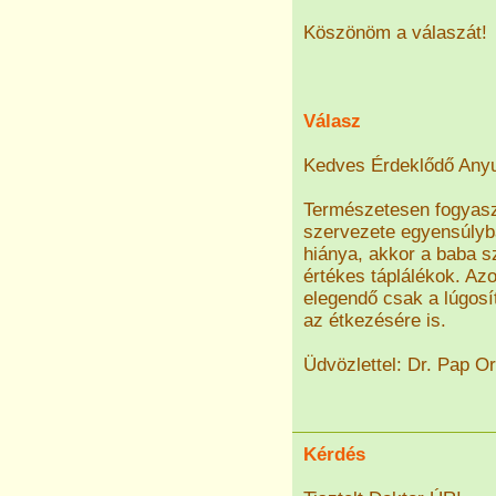
Köszönöm a válaszát!
Válasz
Kedves Érdeklődő Any
Természetesen fogyaszt
szervezete egyensúlyb
hiánya, akkor a baba s
értékes táplálékok. Az
elegendő csak a lúgosí
az étkezésére is.
Üdvözlettel: Dr. Pap O
Kérdés