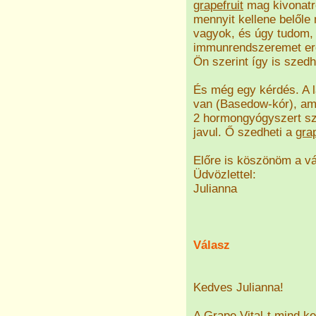
grapefruit
mag kivonatró
mennyit kellene belől
vagyok, és úgy tudom,
immunrendszeremet erő
Ön szerint így is szed
És még egy kérdés. A 
van (Basedow-kór), am
2 hormongyógyszert sz
javul. Ő szedheti a
grap
Előre is köszönöm a vá
Üdvözlettel:
Julianna
Válasz
Kedves Julianna!
A Grape Vital-t mind k