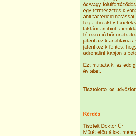
és/vagy felülfertőződés
egy természetes kivonat,
antibactericid hatássa
fog antireaktiv tünetekk
laktám antibiotikumokka
fő reakció bőrtünetekke
jelentkezik anafilaxiás
jelentkezik fontos, hog
adrenalint kapjon a bet
Ezt mutatta ki az eddig
év alatt.
Tisztelettel és üdvözlet
Kérdés
Tisztelt Doktor Úr!
Műtét előtt állok, méh