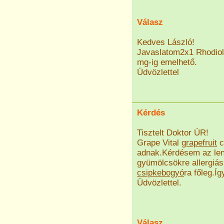
Válasz
Kedves László!
Javaslatom2x1 Rhodiola
mg-ig emelhető.
Üdvözlettel
Kérdés
Tisztelt Doktor ÚR!
Grape Vital
grapefruit
c
adnak.Kérdésem az lenn
gyümölcsökre allergiás 
csipkebogyó
ra főleg.Í
Üdvözlettel.
Válasz