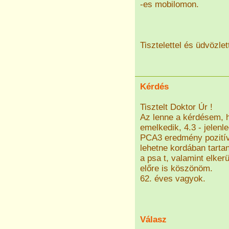
-es mobilomon.
Tisztelettel és üdvözlet
Kérdés
Tisztelt Doktor Úr !
Az lenne a kérdésem, 
emelkedik, 4.3 - jelenle
PCA3 eredmény pozitív,
lehetne kordában tartan
a psa t, valamint elke
előre is köszönöm.
62. éves vagyok.
Válasz