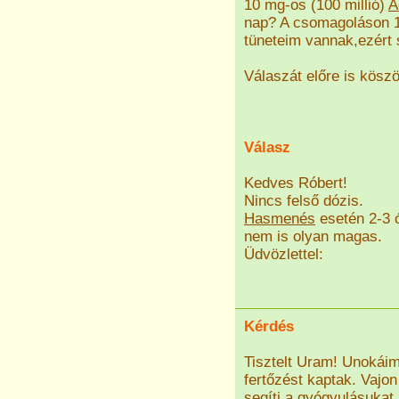
10 mg-os (100 millió)
A
nap? A csomagoláson 1
tüneteim vannak,ezért 
Válaszát előre is kösz
Válasz
Kedves Róbert!
Nincs felső dózis.
Hasmenés
esetén 2-3 ó
nem is olyan magas.
Üdvözlettel:
Kérdés
Tisztelt Uram! Unokái
fertőzést kaptak. Vajo
segíti a gyógyulásukat