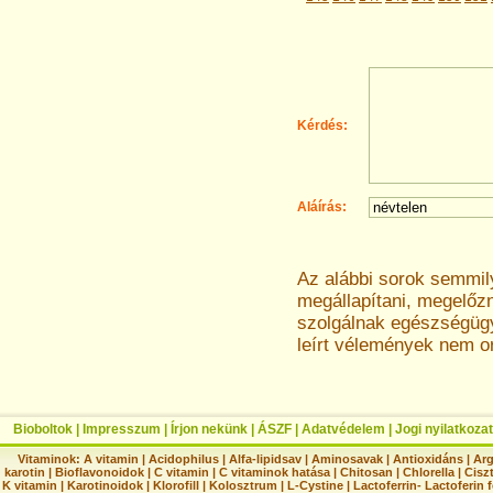
Kérdés:
Aláírás:
Az alábbi sorok semmi
megállapítani, megelőz
szolgálnak egészségügyi
leírt vélemények nem o
Bioboltok
|
Impresszum
|
Írjon nekünk
|
ÁSZF
|
Adatvédelem
|
Jogi nyilatkozat
Vitaminok:
A vitamin
|
Acidophilus
|
Alfa-lipidsav
|
Aminosavak
|
Antioxidáns
|
Arg
karotin
|
Bioflavonoidok
|
C vitamin
|
C vitaminok hatása
|
Chitosan
|
Chlorella
|
Ciszt
K vitamin
|
Karotinoidok
|
Klorofill
|
Kolosztrum
|
L-Cystine
|
Lactoferrin- Lactoferin 