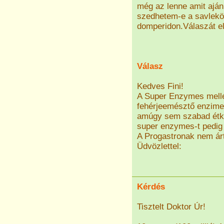
még az lenne amit aján
szedhetem-e a savlek
domperidon.Válaszát e
Válasz
Kedves Fini!
A Super Enzymes mellé
fehérjeemésztő enzime
amúgy sem szabad étke
super enzymes-t pedig 
A Progastronak nem árt
Üdvözlettel:
Kérdés
Tisztelt Doktor Úr!