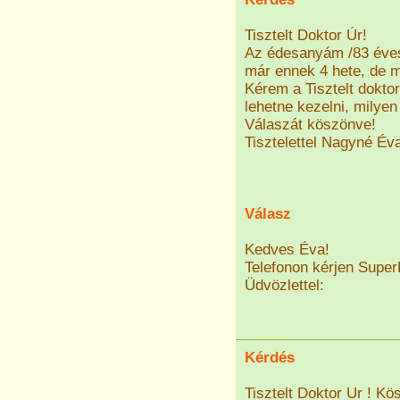
Tisztelt Doktor Úr!
Az édesanyám /83 éves/ 
már ennek 4 hete, de m
Kérem a Tisztelt doktor
lehetne kezelni, milye
Válaszát köszönve!
Tisztelettel Nagyné Év
Válasz
Kedves Éva!
Telefonon kérjen Super
Üdvözlettel:
Kérdés
Tisztelt Doktor Ur ! K