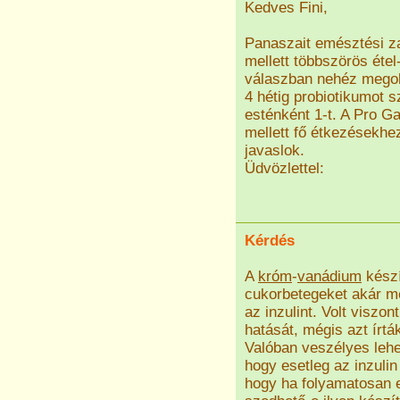
Kedves Fini,
Panaszait emésztési zav
mellett többszörös étel
válaszban nehéz mego
4 hétig probiotikumot 
esténként 1-t. A Pro Ga
mellett fő étkezésekh
javaslok.
Üdvözlettel:
Kérdés
A
króm
-
vanádium
készí
cukorbetegeket akár me
az inzulint. Volt viszont
hatását, mégis azt írt
Valóban veszélyes lehe
hogy esetleg az inzulin
hogy ha folyamatosan e