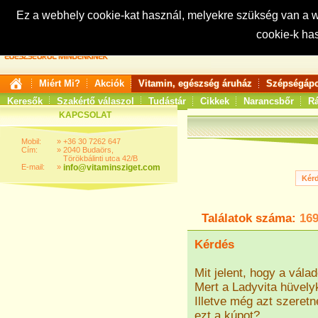
Ez a webhely cookie-kat használ, melyekre szükség van a
cookie-k ha
Keresés:
Miért Mi?
Akciók
Vitamin, egészség áruház
Szépségápo
Keresők
Szakértő válaszol
Tudástár
Cikkek
Narancsbőr
Rá
KAPCSOLAT
Mobil:
»
+36 30 7262 647
Cím:
»
2040 Budaörs,
Törökbálinti utca 42/B
E-mail:
»
info@vitaminsziget.com
Találatok száma:
16
Kérdés
Mit jelent, hogy a vála
Mert a Ladyvita hüvely
Illetve még azt szeret
ezt a kúpot?