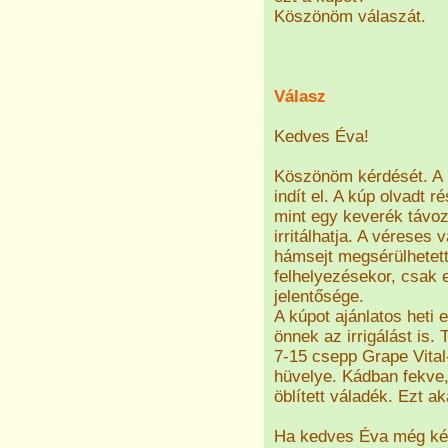
Köszönöm válaszát.
Válasz
Kedves Éva!
Köszönöm kérdését. A h
indít el. A kúp olvadt 
mint egy keverék távoz
irritálhatja. A véreses 
hámsejt megsérülhetett
felhelyezésekor, csak e
jelentősége.
A kúpot ajánlatos heti
önnek az irrigálást is.
7-15 csepp Grape Vital
hüvelye. Kádban fekve, 
öblített váladék. Ezt a
Ha kedves Éva még kér