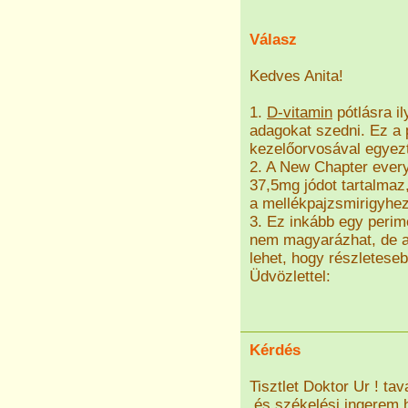
Válasz
Kedves Anita!
1.
D-vitamin
pótlásra i
adagokat szedni. Ez a p
kezelőorvosával egyez
2. A New Chapter ever
37,5mg jódot tartalma
a mellékpajzsmirigyhez
3. Ez inkább egy peri
nem magyarázhat, de a f
lehet, hogy részleteseb
Üdvözlettel:
Kérdés
Tisztlet Doktor Ur ! ta
.és székelési ingerem 