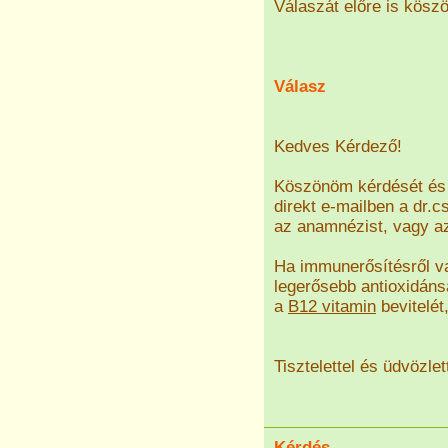
Válaszát előre is kösz
Válasz
Kedves Kérdező!
Köszönöm kérdését és 
direkt e-mailben a dr
az anamnézist, vagy az
Ha immunerősítésről va
legerősebb antioxidán
a
B12 vitamin
bevitelét
Tisztelettel és üdvözlet
Kérdés