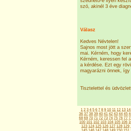
szedhető-e ilyen készí
szó, akinél 3 éve diag
Válasz
Kedves Névtelen!
Sajnos most jött a sze
mai. Kérném, hogy ker
Kérném, keressen fel 
a kérdése. Ezt egy rö
magyarázni önnek, így 
Tisztelettel és üdvözlet
1
2
3
4
5
6
7
8
9
10
11
12
13
14
36
37
38
39
40
41
42
43
44
45
4
68
69
70
71
72
73
74
75
76
77
7
100
101
102
103
104
105
106
1
123
124
125
126
127
128
129
145
146
147
148
149
150
151