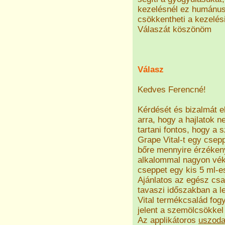
kezelésnél ez humánusa
csökkentheti a kezelési
Válaszát köszönöm
Válasz
Kedves Ferencné!
Kérdését és bizalmát e
arra, hogy a hajlatok 
tartani fontos, hogy a 
Grape Vital-t egy csepp
bőre mennyire érzékeny,
alkalommal nagyon véko
cseppet egy kis 5 ml-es
Ajánlatos az egész csa
tavaszi időszakban a 
Vital termékcsalád fog
jelent a szemölcsökke
Az applikátoros
uszod