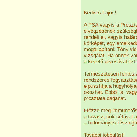
Kedves Lajos!
A PSA vagyis a Proszta
elvégzésének szükségle
rendeli el, vagyis hatá
kórképét, egy emelkedő 
megállapítani. Tény vis
vizsgálat. Ha önnek va
a kezelő orvosával ezt
Természetesen fontos 
rendszeres fogyasztásá
elpusztítja a húgyhólya
okozhat. Ebből is, vag
prosztata daganat.
Előzze meg immunerősí
a tavasz, sok sétával 
– tudományos részlegb
További jobbulást!