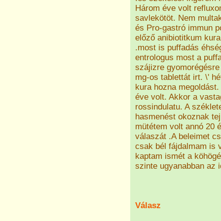
Három éve volt refluxo
savlekötöt. Nem multak
és Pro-gastró immun po
előző anibiotitkum ku
.most is puffadás éhs
entrologus most a puf
szájizre gyomorégésre
mg-os tablettát irt. \'
kura hozna megoldást. 
éve volt. Akkor a vasta
rossindulatu. A székle
hasmenést okoznak tej a
mütétem volt annó 20 
válaszát .A beleimet cs
csak bél fájdalmam is
kaptam ismét a köhögés
szinte ugyanabban az i
Válasz