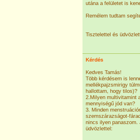
utána a felületet is k
Remélem tudtam segíte
Tisztelettel és üdvözlet
Kérdés
Kedves Tamás!
Több kérdésem is lenn
mellékpajzsmirigy túlm
hallottam, hogy tilos)?
2.Milyen multivitamint
mennyiségű jód van?
3. Minden menstruációm
szemszárazságot-fáradt
nincs ilyen panaszom. 
üdvözlettel: