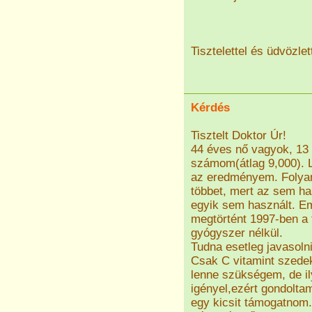
Tisztelettel és üdvözlet
Kérdés
Tisztelt Doktor Úr!
44 éves nő vagyok, 13
számom(átlag 9,000). L
az eredményem. Folyam
többet, mert az sem ha
egyik sem használt. Em
megtörtént 1997-ben a
gyógyszer nélkül.
Tudna esetleg javasoln
Csak C vitamint szede
lenne szükségem, de il
igényel,ezért gondolt
egy kicsit támogatnom.