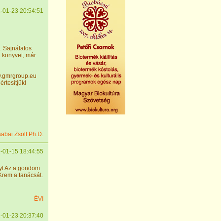
-01-23 20:54:51
. Sajnálatos
a könyvet, már
w.gmrgroup.eu
értesítjük!
sabai Zsolt Ph.D.
-01-15 18:44:55
yt Az a gondom
Krem a tanácsát.
ÉVI
-01-23 20:37:40