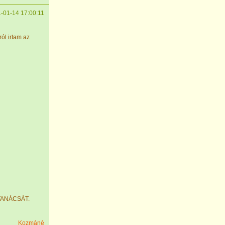
-01-14 17:00:11
ól irtam az
 TANÁCSÁT.
Kozmáné