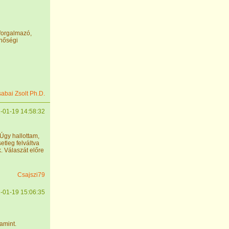
 forgalmazó,
inőségi
sabai Zsolt Ph.D.
-01-19 14:58:32
Úgy hallottam,
etleg felváltva
. Válaszát előre
Csajszi79
-01-19 15:06:35
amint.