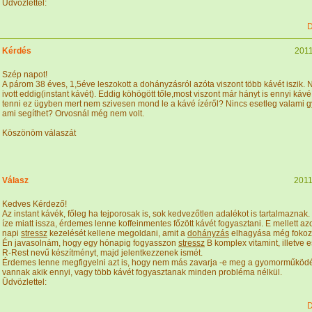
Üdvözlettel:
D
Kérdés
2011
Szép napot!
A párom 38 éves, 1,5éve leszokott a dohányzásról azóta viszont több kávét iszik. 
ivott eddig(instant kávét). Eddig köhögött tőle,most viszont már hányt is ennyi kávé
tenni ez ügyben mert nem szivesen mond le a kávé ízéről? Nincs esetleg valami 
ami segíthet? Orvosnál még nem volt.
Köszönöm válaszát
Válasz
2011
Kedves Kérdező!
Az instant kávék, főleg ha tejporosak is, sok kedvezőtlen adalékot is tartalmaznak.
íze miatt issza, érdemes lenne koffeinmentes főzött kávét fogyasztani. E mellett a
napi
stressz
kezelését kellene megoldani, amit a
dohányzás
elhagyása még fokozha
Én javasolnám, hogy egy hónapig fogyasszon
stressz
B komplex vitamint, illetve 
R-Rest nevű készítményt, majd jelentkezzenek ismét.
Érdemes lenne megfigyelni azt is, hogy nem más zavarja -e meg a gyomorműködé
vannak akik ennyi, vagy több kávét fogyasztanak minden probléma nélkül.
Üdvözlettel:
D