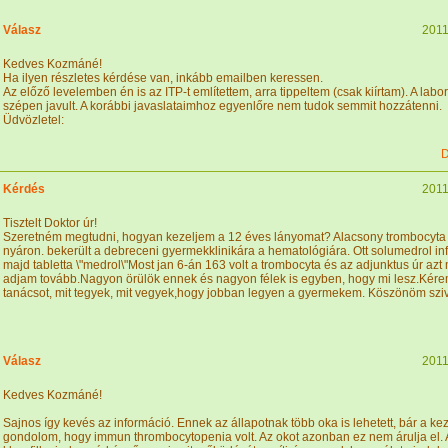
Válasz
2011
Kedves Kozmáné!
Ha ilyen részletes kérdése van, inkább emailben keressen.
Az előző levelemben én is az ITP-t említettem, arra tippeltem (csak kiírtam). A labo
szépen javult. A korábbi javaslataimhoz egyenlőre nem tudok semmit hozzátenni.
Üdvözletel:
D
Kérdés
2011
Tisztelt Doktor úr!
Szeretném megtudni, hogyan kezeljem a 12 éves lányomat? Alacsony trombocyta (
nyáron. bekerült a debreceni gyermekklinikára a hematológiára. Ott solumedrol inf
majd tabletta \"medrol\"Most jan 6-án 163 volt a trombocyta és az adjunktus úr az
adjam tovább.Nagyon örülök ennek és nagyon félek is egyben, hogy mi lesz.Kér
tanácsot, mit tegyek, mit vegyek,hogy jobban legyen a gyermekem. Köszönöm sziv
Válasz
2011
Kedves Kozmáné!
Sajnos így kevés az információ. Ennek az állapotnak több oka is lehetett, bár a ke
gondolom, hogy immun thrombocytopenia volt. Az okot azonban ez nem árulja el. 