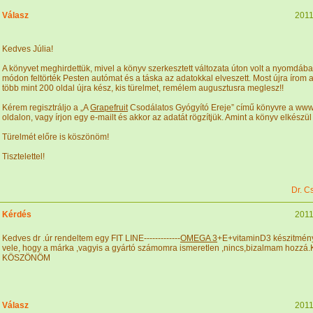
Válasz
2011
Kedves Júlia!
A könyvet meghirdettük, mivel a könyv szerkesztett változata úton volt a nyomdába
módon feltörték Pesten autómat és a táska az adatokkal elveszett. Most újra írom 
több mint 200 oldal újra kész, kis türelmet, remélem augusztusra meglesz!!
Kérem regisztráljo a „A
Grapefruit
Csodálatos Gyógyító Ereje” című könyvre a ww
oldalon, vagy írjon egy e-mailt és akkor az adatát rögzítjük. Amint a könyv elkészül 
Türelmét előre is köszönöm!
Tisztelettel!
Dr. C
Kérdés
2011
Kedves dr .úr rendeltem egy FIT LINE-------------
OMEGA 3
+E+vitaminD3 készitmén
vele, hogy a márka ,vagyis a gyártó számomra ismeretlen ,nincs,bizalmam hozzá.
KÖSZÖNÖM
Válasz
2011