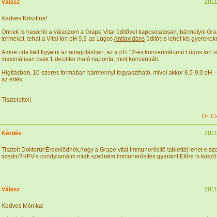
Válasz
2011
Kedves Krisztina!
Önnek is hasonló a válaszom a Grape Vital üdítővel kapcsolatosan, bármelyik Gra
terméket, tehát a Vital Ion pH 9,3-as Lúgos
Antioxidáns
üdítőt is lehet kis gyerekek
Amire oda kell figyelni az adagolásban, az a pH 12-es koncentrátumú Lúgos Ion ví
maximálisan csak 1 deciliter iható naponta, mint koncentrált.
Hígításban, 10-szeres formában bármennyi fogyasztható, mivel akkor 8,5-9,0 pH –
az érték.
Tisztelettel!
Dr. C
Kérdés
2011
Tisztelt Doktorúr!Érdeklődnék,hogy a Grape vital immunerősítő tablettát lehet e szo
szedni?HPV-s condylomáim miatt szedném immunerősítés gyanánt.Előre is köszö
Válasz
2011
Kedves Mónika!