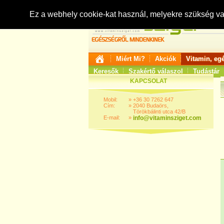
Ez a webhely cookie-kat használ, melyekre szükség v
Miért Mi?
Akciók
Vitamin, eg
Keresők
Szakértő válaszol
Tudástár
KAPCSOLAT
Mobil:
»
+36 30 7262 647
Cím:
»
2040 Budaörs,
Törökbálinti utca 42/B
E-mail:
»
info@vitaminsziget.com