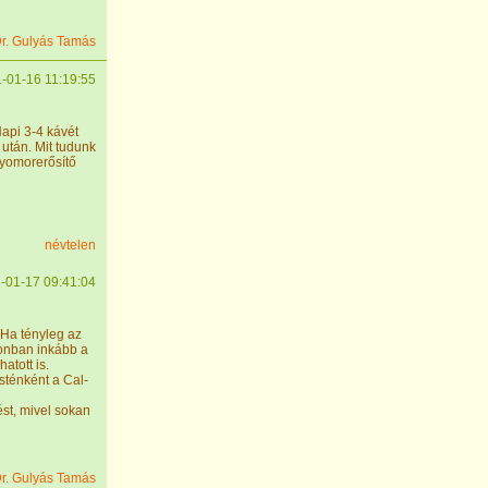
r. Gulyás Tamás
-01-16 11:19:55
Napi 3-4 kávét
 után. Mit tudunk
gyomorerősítő
névtelen
-01-17 09:41:04
 Ha tényleg az
zonban inkább a
tott is.
esténként a Cal-
st, mivel sokan
r. Gulyás Tamás