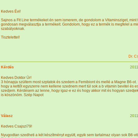
Kedves Évi!
Sajnos a Fit Line termékeket én sem ismerem, de gondolom a Vitaminsziget, mint
gondosan megválasztja a termékeit. Gondolom, hogy ez a termék is megfelel a m
szabályoknak.
Tisztelettel!
Dr. C
Kérdés
2011
Kedves Doktor Úr!
3 hónapja szültem most szptatok és szedem a Femibiont és mellé a Magne B6-ot. 
hogy a kettőt egyszerre nem kellene szednem mert túl sok a b vitamin bevitel és es
szedjem. Kérdésem az lenne, hogy igaz-e ez és hogy akkor mit és hogyan szedjek
is köszönöm. Szép Napot
Válasz
2011
Kedves Csajszi79!
Nyugodtan szedheti a két készítményt együtt, egyik sem tartalmaz olyan sok B6-vit