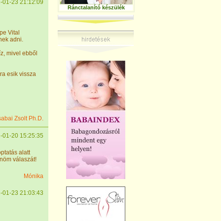
-01-23 21:12:09
Ránctalanító készülék
pe Vital
nek adni.
z, mivel ebből
ra esik vissza
sabai Zsolt Ph.D.
-01-20 15:25:35
ptatás alatt
nöm válaszát!
Mónika
-01-23 21:03:43