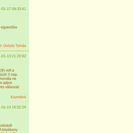
-01-17 09:33:41
r egyenlőre
r. Gulyás Tamás
-01-13 21:20:02
9) volt a
úzió 3 nap,
t mondta ne
em adjon
es válaszát.
Kozmáné
-01-14 10:52:24
zelésből
A folyékony