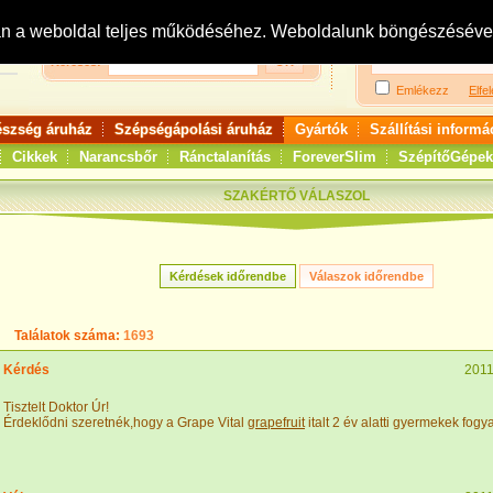
Bejelentkezés:
R
an a weboldal teljes működéséhez. Weboldalunk böngészésével 
Keresés:
Emlékezz
Elfel
észség áruház
Szépségápolási áruház
Gyártók
Szállítási informá
Cikkek
Narancsbőr
Ránctalanítás
ForeverSlim
SzépítőGépek
SZAKÉRTŐ VÁLASZOL
Találatok száma:
1693
Kérdés
2011
Tisztelt Doktor Úr!
Érdeklődni szeretnék,hogy a Grape Vital
grapefruit
italt 2 év alatti gyermekek fogy