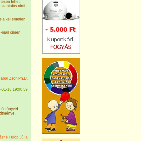
tesen lehet,
 szoptatás alatt
és a kellemetlen
-mail címen.
sabai Zsolt Ph.D.
-01-18 19:00:59
mű könyvét.
zítménye,
sné Fülöp Júlia