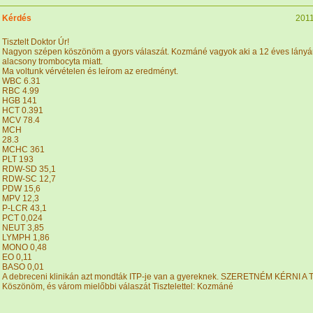
Kérdés
2011
Tisztelt Doktor Úr!
Nagyon szépen köszönöm a gyors válaszát. Kozmáné vagyok aki a 12 éves lányár
alacsony trombocyta miatt.
Ma voltunk vérvételen és leírom az eredményt.
WBC 6.31
RBC 4.99
HGB 141
HCT 0.391
MCV 78.4
MCH
28.3
MCHC 361
PLT 193
RDW-SD 35,1
RDW-SC 12,7
PDW 15,6
MPV 12,3
P-LCR 43,1
PCT 0,024
NEUT 3,85
LYMPH 1,86
MONO 0,48
EO 0,11
BASO 0,01
A debreceni klinikán azt mondták ITP-je van a gyereknek. SZERETNÉM KÉRNI A
Köszönöm, és várom mielőbbi válaszát Tisztelettel: Kozmáné