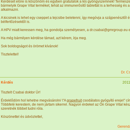
Kérdését előre is köszönöm és egyben gratulálok a kis gyöngyszemnek! Természe
bármelyik Grape Vital terméket, tehát az immunerősítő tablettát is a terhesség és a
alkalmazni.
A kicsinek is lehet egy cseppet a tejcsibe beletenni, így megóvja a szájpenésztől 
bélfertőzésektől is.
A HPV miatt keressen meg, ha gondolja személyesen, a dr.csabai@gmrgroup.eu e
Ha még bármilyen kérdése támad, azt kérem, írja meg.
Sok boldogságot és örömet kívánok!
Tisztelettel!
Dr. C
Kérdés
2011
Tisztelt Csabai doktor Úr!
Érdeklődöm hol lehetne megvásárolni \"A
grapefruit
csodálatos gyógyító ereje\" cí
Többfelé kerestem, de nem jártam sikerrel. Nagyon érdekel az Ön Grape Vital kés
szeretnék többet tudni róla.
Köszönettel és üdvözlettel,
Gerendá