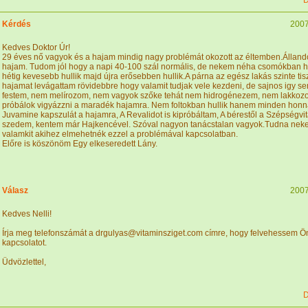
D
Kérdés
2007
Kedves Doktor Úr!
29 éves nő vagyok és a hajam mindig nagy problémát okozott az éltemben.Állandó
hajam. Tudom jól hogy a napi 40-100 szál normális, de nekem néha csomókban hu
hétig kevesebb hullik majd újra erősebben hullik.A párna az egész lakás szinte ti
hajamat levágattam rövidebbre hogy valamit tudjak vele kezdeni, de sajnos igy se
festem, nem melírozom, nem vagyok szőke tehát nem hidrogénezem, nem lakkoz
próbálok vigyázzni a maradék hajamra. Nem foltokban hullik hanem minden hon
Juvamine kapszulát a hajamra, A Revalidot is kipróbáltam, A bérestől a Szépségvit
szedem, kentem már Hajkencével. Szóval nagyon tanácstalan vagyok.Tudna neke
valamkit akihez elmehetnék ezzel a problémával kapcsolatban.
Előre is köszönöm Egy elkeseredett Lány.
Válasz
2007
Kedves Nelli!
Írja meg telefonszámát a drgulyas@vitaminsziget.com címre, hogy felvehessem Ö
kapcsolatot.
Üdvözlettel,
D