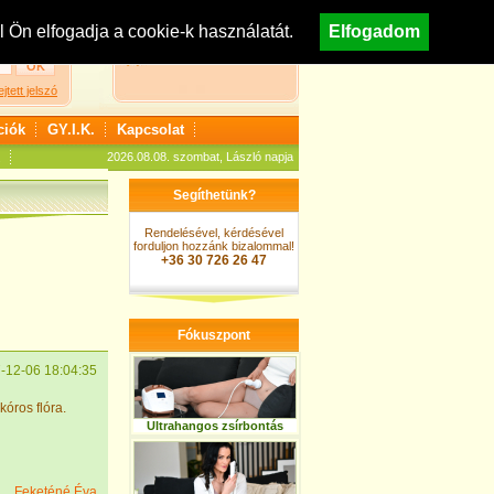
egisztráció
Nézzen körül áruházunkban!
Ön elfogadja a cookie-k használatát.
Elfogadom
A kosár jelenleg üres
ejtett jelszó
ciók
GY.I.K.
Kapcsolat
2026.08.08. szombat, László napja
Segíthetünk?
Rendelésével, kérdésével
forduljon hozzánk bizalommal!
+36 30 726 26 47
Fókuszpont
-12-06 18:04:35
óros flóra.
Ultrahangos zsírbontás
Feketéné Éva