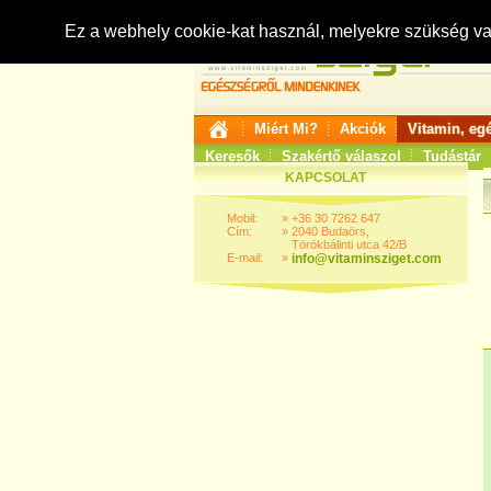
Ez a webhely cookie-kat használ, melyekre szükség v
Miért Mi?
Akciók
Vitamin, eg
Keresők
Szakértő válaszol
Tudástár
KAPCSOLAT
Mobil:
»
+36 30 7262 647
Cím:
»
2040 Budaörs,
Törökbálinti utca 42/B
E-mail:
»
info@vitaminsziget.com