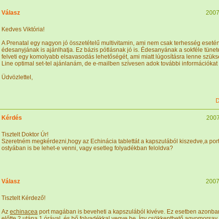
Válasz
2007
Kedves Viktória!
A Prenatal egy nagyon jó összetételű multivitamin, ami nem csak terhesség esetén 
édesanyjának is ajánlhatja. Ez bázis pótlásnak jó is. Édesanyának a sokféle tüne
felveti egy komolyabb elsavasodás lehetőségét, ami miatt lúgosításra lenne szüksé
Line optimal set-tel ajánlanám, de e-mailben szívesen adok további információkat 
Üdvözlettel,
D
Kérdés
2007
Tisztelt Doktor Úr!
Szeretném megkérdezni,hogy az Echinácia tablettát a kapszulából kiszedve,a port
ostyában is be lehet-e venni, vagy esetleg folyadékban feloldva?
Válasz
2007
Tisztelt Kérdező!
Az
echinacea
port magában is beveheti a kapszulából kivéve. Ez esetben azonb
előtte 2 utána 1 órával, és bő folyadékkal vegye be. Így csökkenthető agyomorsav