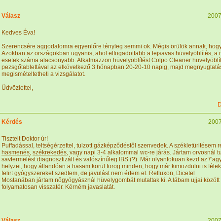
Válasz
2007
Kedves Éva!
Szerencsére aggodalomra egyenlőre tényleg semmi ok. Mégis örülök annak, hogy i
Azokban az országokban ugyanis, ahol elfogadottabb a tejsavas hüvelyöblítés, 
esetek száma alacsonyabb. Alkalmazzon hüvelyöblítést Colpo Cleaner hüvelyöblít
pezsgőtablettával az elkövetkező 3 hónapban 20-20-10 napig, majd megnyugtatá
megismételtetheti a vizsgálatot.
Üdvözlettel,
D
Kérdés
2007
Tisztelt Doktor úr!
Puffadással, teltségérzettel, tulzott gázképződéstől szenvedek. A székletüritésem 
hasmenés
,
székrekedés
, vagy napi 3-4 alkalommal wc-re járás. Jártam orvosnál tu
savtermelést diagnosztizált és valószínűleg IBS (?). Már olyanfokuan kezd az \"a
helyzet, hogy állandóan a hasam körül forog minden, hogy már kimozdulni is félek
felirt gyógyszereket szedtem, de javulást nem értem el. Refluxon, Dicetel
Mostanában jártam nőgyógyásznál hüvelygombát mutattak ki. A lábam ujjai közö
folyamatosan visszatér. Kérném javaslatát.
Válasz
2007