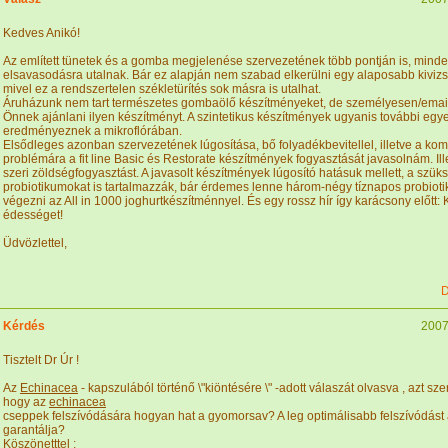
Kedves Anikó!
Az említett tünetek és a gomba megjelenése szervezetének több pontján is, min
elsavasodásra utalnak. Bár ez alapján nem szabad elkerülni egy alaposabb kiviz
mivel ez a rendszertelen székletürítés sok másra is utalhat.
Áruházunk nem tart természetes gombaölő készítményeket, de személyesen/emai
Önnek ajánlani ilyen készítményt. A szintetikus készítmények ugyanis további egy
eredményeznek a mikroflórában.
Elsődleges azonban szervezetének lúgosítása, bő folyadékbevitellel, illetve a ko
problémára a fit line Basic és Restorate készítmények fogyasztását javasolnám. Ill
szeri zöldségfogyasztást. A javasolt készítmények lúgosító hatásuk mellett, a szük
probiotikumokat is tartalmazzák, bár érdemes lenne három-négy tíznapos probiotik
végezni az All in 1000 joghurtkészítménnyel. És egy rossz hír így karácsony előtt:
édességet!
Üdvözlettel,
D
Kérdés
2007
Tisztelt Dr Úr !
Az
Echinacea
- kapszulából történő \"kiöntésére \" -adott válaszát olvasva , azt sz
hogy az
echinacea
cseppek felszívódására hogyan hat a gyomorsav? A leg optimálisabb felszívódást
garantálja?
Köszönetttel :