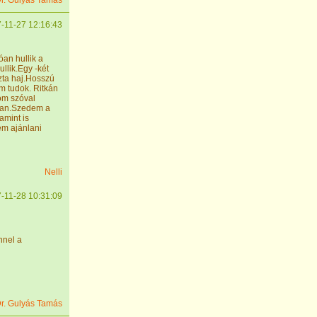
r. Gulyás Tamás
-11-27 12:16:43
an hullik a
llik.Egy -két
szta haj.Hosszú
m tudok. Ritkán
om szóval
nan.Szedem a
amint is
m ajánlani
Nelli
-11-28 10:31:09
nnel a
r. Gulyás Tamás