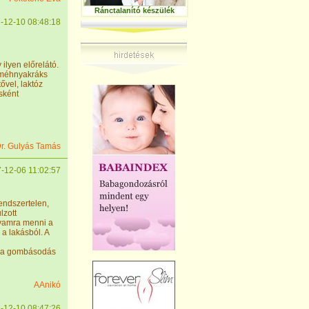
Ránctalanító készülék
-12-10 08:48:18
lyen előrelátó.
a méhnyakráks
ővel, laktóz
sként
r. Gulyás Tamás
-12-06 11:02:57
rendszertelen,
lzott
gyamra menni a
 a lakásból. A
tt a gombásodás
AAnikó
-12-10 08:47:26