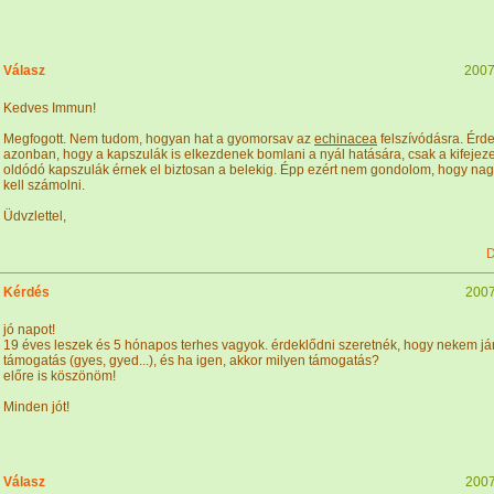
Válasz
2007
Kedves Immun!
Megfogott. Nem tudom, hogyan hat a gyomorsav az
echinacea
felszívódásra. Érd
azonban, hogy a kapszulák is elkezdenek bomlani a nyál hatására, csak a kifejez
oldódó kapszulák érnek el biztosan a belekig. Épp ezért nem gondolom, hogy na
kell számolni.
Üdvzlettel,
D
Kérdés
2007
jó napot!
19 éves leszek és 5 hónapos terhes vagyok. érdeklődni szeretnék, hogy nekem já
támogatás (gyes, gyed...), és ha igen, akkor milyen támogatás?
előre is köszönöm!
Minden jót!
Válasz
2007