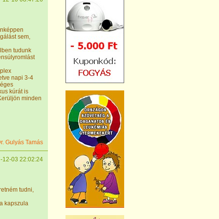
denképpen
sgálást sem,
lben tudunk
ensúlyromlást
mplex
etve napi 3-4
séges
us kúrát is
 Kerüljön minden
r. Gulyás Tamás
-12-03 22:02:24
eretném tudni,
 a kapszula