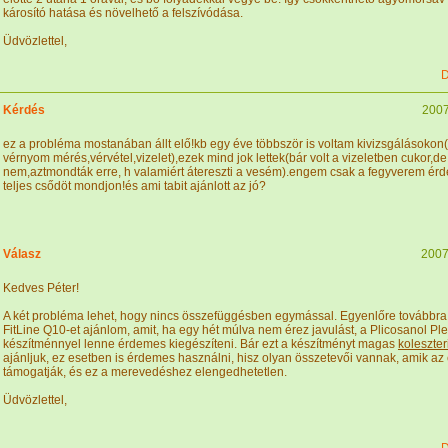
károsító hatása és növelhető a felszívódása.
Üdvözlettel,
D
Kérdés
2007
ez a probléma mostanában állt elő!kb egy éve többször is voltam kivizsgálásokon
vérnyom mérés,vérvétel,vizelet),ezek mind jok lettek(bár volt a vizeletben cukor,d
nem,aztmondták erre, h valamiért átereszti a vesém).engem csak a fegyverem ér
teljes csődöt mondjon!és ami tabit ajánlott az jó?
Válasz
2007
Kedves Péter!
A két probléma lehet, hogy nincs összefüggésben egymással. Egyenlőre továbbra i
FitLine Q10-et ajánlom, amit, ha egy hét múlva nem érez javulást, a Plicosanol Pl
készítménnyel lenne érdemes kiegészíteni. Bár ezt a készítményt magas
koleszter
ajánljuk, ez esetben is érdemes használni, hisz olyan összetevői vannak, amik az 
támogatják, és ez a merevedéshez elengedhetetlen.
Üdvözlettel,