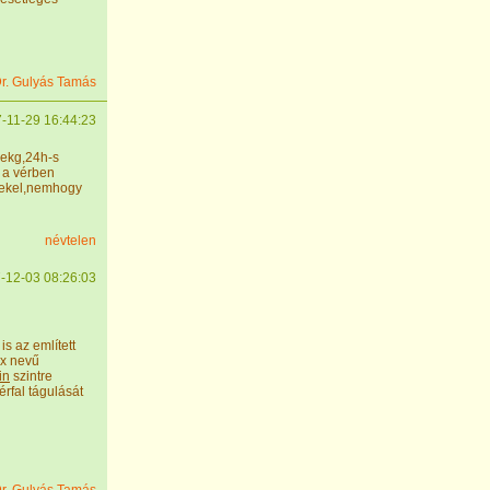
r. Gulyás Tamás
-11-29 16:44:23
(ekg,24h-s
e a vérben
dekel,nemhogy
névtelen
-12-03 08:26:03
s az említett
ex nevű
in
szintre
érfal tágulását