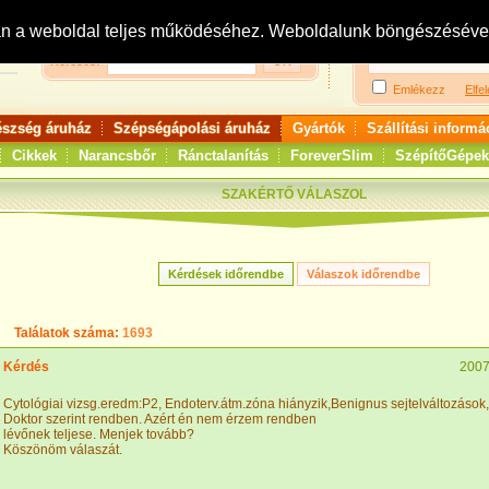
Bejelentkezés:
R
an a weboldal teljes működéséhez. Weboldalunk böngészésével 
Keresés:
Emlékezz
Elfel
észség áruház
Szépségápolási áruház
Gyártók
Szállítási informá
Cikkek
Narancsbőr
Ránctalanítás
ForeverSlim
SzépítőGépek
SZAKÉRTŐ VÁLASZOL
Találatok száma:
1693
Kérdés
2007
Cytológiai vizsg.eredm:P2, Endoterv.átm.zóna hiányzik,Benignus sejtelváltozások,k
Doktor szerint rendben. Azért én nem érzem rendben
lévőnek teljese. Menjek tovább?
Köszönöm válaszát.