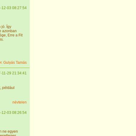
-12-03 08:27:54
jó. Így
te azonban
ge, Erre a Fit
is.
r. Gulyás Tamás
-11-29 21:34:41
, például
névtelen
-12-03 08:26:54
an ne egyen
 esetleges