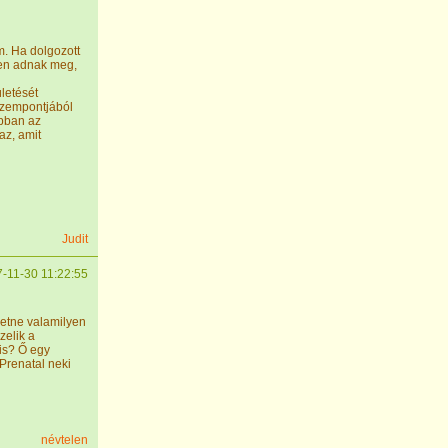
m. Ha dolgozott
ben adnak meg,
letését
szempontjából
abban az
az, amit
Judit
-11-30 11:22:55
retne valamilyen
zelik a
 is? Ő egy
 Prenatal neki
névtelen