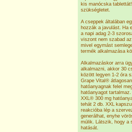
kis manócska tablettát! 
szükségletet.
A cseppek általában eg
hozzák a javulást. Ha 
a napi adag 2-3 szorosá
viszont nem szabad az
mivel egymást semleges
termék alkalmazása kö
Alkalmazáskor arra üg
alkalmazni, akkor 30 cs
között legyen 1-2 óra s
Grape Vital® átlagosan
hatóanyagnak felel meg
hatóanyagot tartalmaz
XXL® 300 mg hatóanyag
tehát 2 db. XXL kapszu
reakcióba lép a szerve
generálhat, enyhe vörös
múlik. Látszik, hogy a 
hatását.