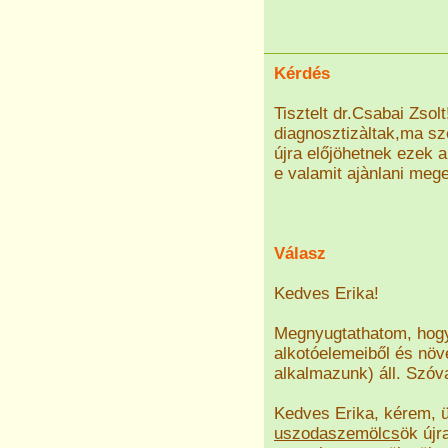
Kérdés
Tisztelt dr.Csabai Zso
diagnosztizàltak,ma sz
újra előjöhetnek ezek 
e valamit ajànlani meg
Válasz
Kedves Erika!
Megnyugtathatom, hogy
alkotóelemeiből és növé
alkalmazunk) áll. Szóv
Kedves Erika, kérem, 
uszodaszemölcs
ök újr