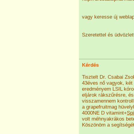
vagy keresse új webla
Szeretettel és üdvözlet
Kérdés
Tisztelt Dr. Csabai Zsol
43éves nő vagyok, két 
eredményem LSIL kóros
eljárok rákszűrésre, és
visszamennem kontroll
a grapefruitmag hüvely
4000NE D vitamint+
Spi
volt méhnyakrákos bete
Köszönöm a segítségét