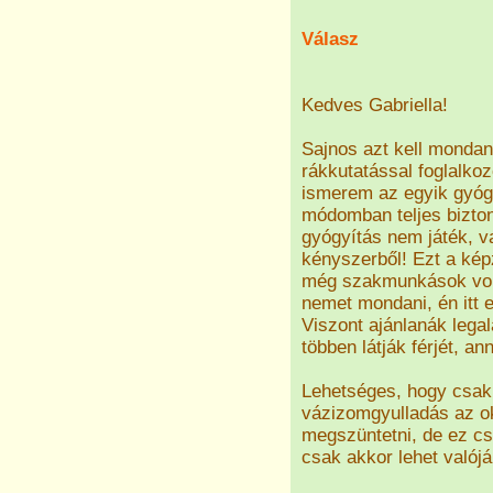
Válasz
Kedves Gabriella!
Sajnos azt kell mondan
rákkutatással foglalko
ismerem az egyik gyóg
módomban teljes bizton
gyógyítás nem játék, 
kényszerből! Ezt a ké
még szakmunkások volt
nemet mondani, én itt 
Viszont ajánlanák lega
többen látják férjét, an
Lehetséges, hogy csak 
vázizomgyulladás az ok
megszüntetni, de ez csak
csak akkor lehet valójá