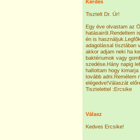
Kérdés
Tisztelt Dr. Úr!
Egy éve olvastam az 
hatásairól.Rendeltem i
én is használjuk.Legfő
adagolással tisztában
akkor adjam neki ha ke
baktériumok vagy gomb
szedése.Hány napig le
hallottam hogy kimarja 
tovább adni.Remélem 
elégedve!Válaszát előr
Tisztelettel :Ercsike
Válasz
Kedves Ercsike!