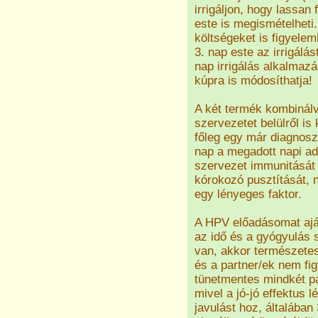
irrigáljon, hogy lassan 
este is megismételheti.
költségeket is figyelem
3. nap este az irrigálá
nap irrigálás alkalmaz
kúpra is módosíthatja!
A két termék kombinálv
szervezetet belülről is k
főleg egy már diagnoszt
nap a megadott napi a
szervezet immunitását
kórokozó pusztítását, 
egy lényeges faktor.
A HPV előadásomat aján
az idő és a gyógyulás s
van, akkor természetese
és a partner/ek nem fig
tünetmentes mindkét pa
mivel a jó-jó effektus 
javulást hoz, általában