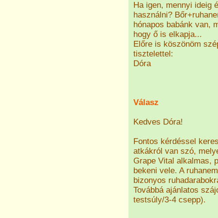
Ha igen, mennyi ideig 
használni? Bőr+ruhanem
hónapos babánk van, m
hogy ő is elkapja...
Előre is köszönöm szép
tisztelettel:
Dóra
Válasz
Kedves Dóra!
Fontos kérdéssel keres
atkákról van szó, melye
Grape Vital alkalmas, p
bekeni vele. A ruhanemű
bizonyos ruhadarabokra
Továbbá ajánlatos száj
testsúly/3-4 csepp).