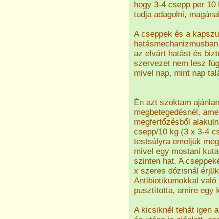
hogy 3-4 csepp per 10 
tudja adagolni, magána
A cseppek és a kapszul
hatásmechanizmusban ni
az elvárt hatást és biz
szervezet nem lesz füg
mivel nap, mint nap tal
Én azt szoktam ajánlan
megbetegedésnél, amel
megfertőzésből alakuln
csepp/10 kg (3 x 3-4 c
testsúlyra emeljük meg
mivel egy mostani kuta
szinten hat. A cseppeké
x szeres dózisnál érjük
Antibiotikumokkal való
pusztította, amire egy
A kicsiknél tehát igen