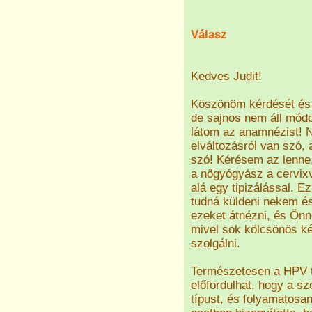
Válasz
Kedves Judit!
Köszönöm kérdését és 
de sajnos nem áll mód
látom az anamnézist! N
elváltozásról van szó, 
szó! Kérésem az lenne,
a nőgyógyász a cervix
alá egy tipizálással. 
tudná küldeni nekem és
ezeket átnézni, és Önne
mivel sok kölcsönös k
szolgálni.
Természetesen a HPV te
előfordulhat, hogy a s
típust, és folyamatosa