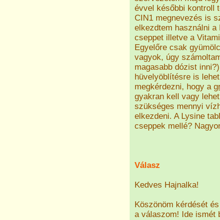
évvel későbbi kontroll
CIN1 megnevezés is sze
elkezdtem használni a 
cseppet illetve a Vitami
Egyelőre csak gyümölc
vagyok, úgy számoltam
magasabb dózist inni?)
hüvelyöblítésre is leh
megkérdezni, hogy a
g
gyakran kell vagy leh
szükséges mennyi víz
elkezdeni. A Lysine ta
cseppek mellé? Nagyon 
Válasz
Kedves Hajnalka!
Köszönöm kérdését és 
a válaszom! Ide ismé