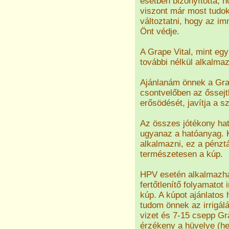
esetben bizonyította, h
viszont már most tudok
változtatni, hogy az i
Önt védje.
A Grape Vital, mint eg
további nélkül alkalma
Ajánlanám önnek a Grap
csontvelőben az őssej
erősödését, javítja a 
Az összes jótékony ha
ugyanaz a hatóanyag. K
alkalmazni, ez a pénzt
természetesen a kúp.
HPV esetén alkalmazhat
fertőtlenítő folyamatot i
kúp. A kúpot ajánlatos 
tudom önnek az irrigálá
vizet és 7-15 csepp Gra
érzékeny a hüvelye (h