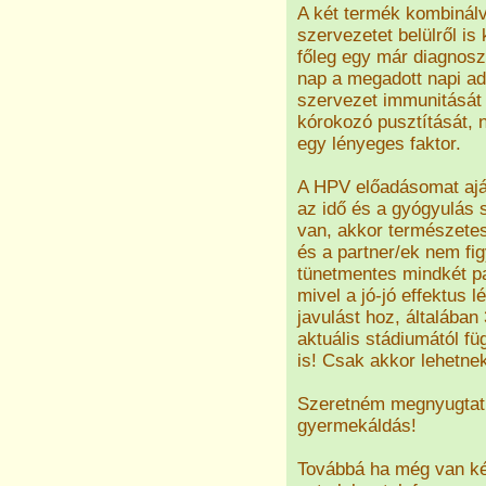
A két termék kombinálv
szervezetet belülről is k
főleg egy már diagnoszt
nap a megadott napi a
szervezet immunitását
kórokozó pusztítását, 
egy lényeges faktor.
A HPV előadásomat aján
az idő és a gyógyulás s
van, akkor természetese
és a partner/ek nem fig
tünetmentes mindkét pa
mivel a jó-jó effektus 
javulást hoz, általában
aktuális stádiumától fü
is! Csak akkor lehetnek
Szeretném megnyugtatn
gyermekáldás!
Továbbá ha még van kér