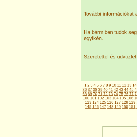
További információkat 
Ha bármiben tudok segí
egyikén.
Szeretettel és üdvözlet
1
2
3
4
5
6
7
8
9
10
11
12
13
14
36
37
38
39
40
41
42
43
44
45
4
68
69
70
71
72
73
74
75
76
77
7
100
101
102
103
104
105
106
1
123
124
125
126
127
128
129
145
146
147
148
149
150
151