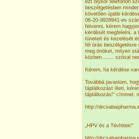
ezt olykor telefonon s
beszélgetésben minden 
követően újabb kérdése
06-20-9928941-es szá
felvenni, kérem hagyj
kérdését megfelelni, a
tüneteit és kezelését 
fél órás beszélgetésre
meg önöket, milyen st
közben……. szóval nem
Kérem, ha kérdése van
Továbbá javaslom, hogy
táplálkozást illeti, kér
táplálkozás!” címmel, m
http://drcsabaipharma.
„HPV és a Tévhitek!”
http://drcsabaipharma.