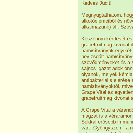
Kedves Judit!
Megnyugtathatom, hogy
alkotóelemeiből és növé
alkalmazunk) áll. Szóv
Köszönöm kérdését és ö
grapefruitmag kivonato
hamisítványok egyikét.
bevizsgált hamisítván
szövődményeket és a s
sajnos igazat adok önn
olyanok, melyek kémiai
antibakteriális elérése
hamisítványoktól, mive
Grape Vital az egyetle
grapefruitmag kivonat 
A Grape Vital a várandó
magzat is a véráramon k
Sokkal erősebb immunre
várt „Gyöngyszem” a na