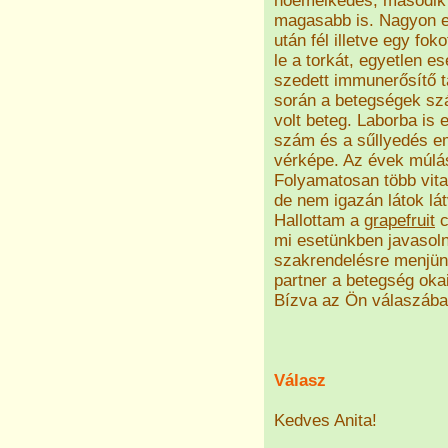
hőemelkedés, második 
magasabb is. Nagyon er
után fél illetve egy fok
le a torkát, egyetlen e
szedett immunerősítő ta
során a betegségek sz
volt beteg. Laborba is 
szám és a sűllyedés em
vérképe. Az évek múlás
Folyamatosan több vita
de nem igazán látok lát
Hallottam a
grapefruit
c
mi esetünkben javasoln
szakrendelésre menjün
partner a betegség oka
Bízva az Ön válaszában,
Válasz
Kedves Anita!