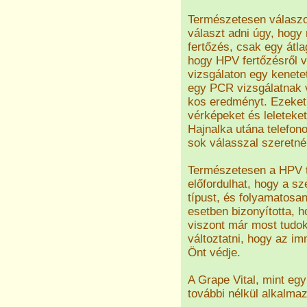
Természetesen válaszo
választ adni úgy, hogy
fertőzés, csak egy átla
hogy HPV fertőzésről 
vizsgálaton egy kenete
egy PCR vizsgálatnak v
kos eredményt. Ezeket 
vérképeket és leleteke
Hajnalka utána telefon
sok válasszal szeretné
Természetesen a HPV te
előfordulhat, hogy a s
típust, és folyamatosa
esetben bizonyította, h
viszont már most tudok
változtatni, hogy az i
Önt védje.
A Grape Vital, mint eg
további nélkül alkalma