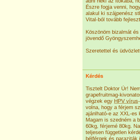
adni neki az itókába, h
Észre fogja venni, hog
alakul ki szájpenész s
Vital-ból tovább fejlesz
Köszönöm bizalmát és 
jövendő Gyöngyszemh
Szeretettel és üdvözlet
Kérdés
Tisztelt Doktor Úr! Nem
grapefruitmag-kivonato
végzek egy
HPV vírus
volna, hogy a férjem 
ajánlható-e az XXL-es 
Magam is szedném a be
60kg, férjemé 80kg. Nap
teljesen független kérd
bélférgek és paraziták 