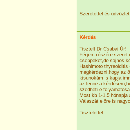
Szeretettel és üdvözlet
Kérdés
Tisztelt Dr Csabai Úr!
Férjem részére szeret 
cseppeket,de sajnos k
Hashimoto thyreoiditi
megkérdezni,hogy az ő 
kisunokám is kapja imm
az lenne a kérdésem,h
szedheti e folyamatos
Most kb 1-1,5 hónapja 
Válaszát előre is nag
Tisztelettel: