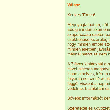
Válasz
Kedves Tímea!
Megnyugtathatom, sőt f
Eddig minden számomra 
szaporodása esetén pár
csökkenése kizárólag a
hogy minden ember szer
minden esetben javulás
másnál hatott az nem bi
A 7 éves kislánynál a 
mivel nincsen megadva 
lenne a helyes, kérem 
folyamatos szedése utá
függő, viszont a nap mi
védelmet kialakítani é
Bővebb információt ke
Szeretettel és üdvözlet