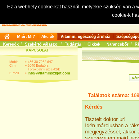
Ez a webhely cookie-kat használ, melyekre szükség van a
cookie-k ha
Keresés:
Miért Mi?
Akciók
Vitamin, egészség áruház
Szépségápo
Keresők
Szakértő válaszol
Tudástár
Cikkek
Narancsbőr
Rá
KAPCSOLAT
Mobil:
»
+36 30 7262 647
Cím:
»
2040 Budaörs,
Törökbálinti utca 42/B
E-mail:
»
info@vitaminsziget.com
Találatok száma:
16
Kérdés
Tisztelt doktor úr!
Idén márciusban a ráks
megjegyzéssel, akkor 
szervezetem majd legyőz