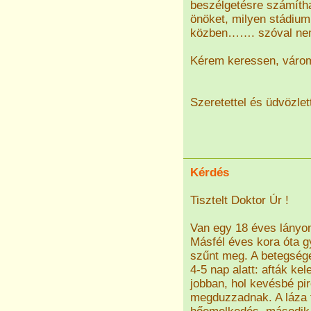
beszélgetésre számíth
önöket, milyen stádiu
közben……. szóval nem
Kérem keressen, várom
Szeretettel és üdvözlet
Kérdés
Tisztelt Doktor Úr !
Van egy 18 éves lányom,
Másfél éves kora óta g
szűnt meg. A betegsége
4-5 nap alatt: afták ke
jobban, hol kevésbé pir
megduzzadnak. A láza f