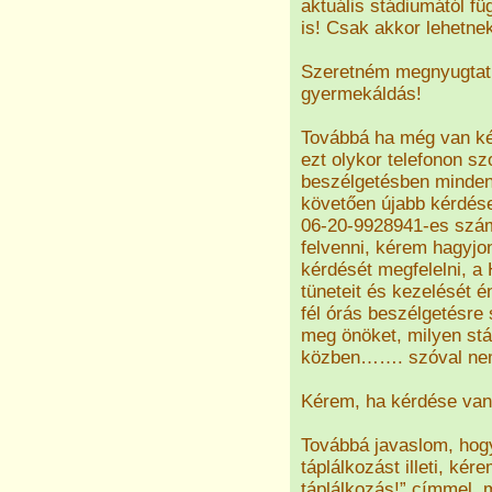
aktuális stádiumától fü
is! Csak akkor lehetnek
Szeretném megnyugtatn
gyermekáldás!
Továbbá ha még van kér
ezt olykor telefonon s
beszélgetésben minden 
követően újabb kérdése
06-20-9928941-es szá
felvenni, kérem hagyj
kérdését megfelelni, a
tüneteit és kezelését 
fél órás beszélgetésre
meg önöket, milyen st
közben……. szóval nem
Kérem, ha kérdése van
Továbbá javaslom, hogy
táplálkozást illeti, kér
táplálkozás!” címmel, m