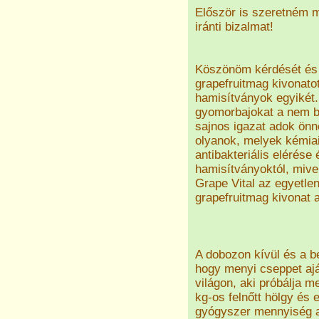
Először is szeretném 
iránti bizalmat!
Köszönöm kérdését és ö
grapefruitmag kivonato
hamisítványok egyikét.
gyomorbajokat a nem be
sajnos igazat adok önn
olyanok, melyek kémiai
antibakteriális elérése
hamisítványoktól, mive
Grape Vital az egyetle
grapefruitmag kivonat 
A dobozon kívül és a be
hogy menyi cseppet aj
világon, aki próbálja m
kg-os felnőtt hölgy és 
gyógyszer mennyiség ad