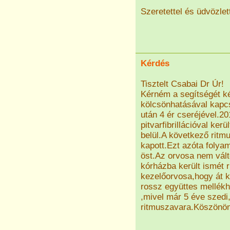
Szeretettel és üdvözlet
Kérdés
Tisztelt Csabai Dr Úr!
Kérném a segítségét k
kölcsönhatásával kapcs
után 4 ér cseréjével.201
pitvarfibrillációval ker
belül.A következő ritm
kapott.Ezt azóta folya
öst.Az orvosa nem vált
kórházba került ismét 
kezelőorvosa,hogy át k
rossz együttes mellék
,mivel már 5 éve szed
ritmuszavara.Köszönöm