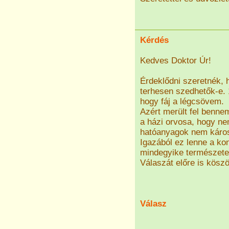
Kérdés
Kedves Doktor Úr!
Érdeklődni szeretnék, 
terhesen szedhetők-e.
hogy fáj a légcsövem.
Azért merült fel benn
a házi orvosa, hogy ne
hatóanyagok nem káros
Igazából ez lenne a k
mindegyike természete
Válaszát előre is kösz
Válasz