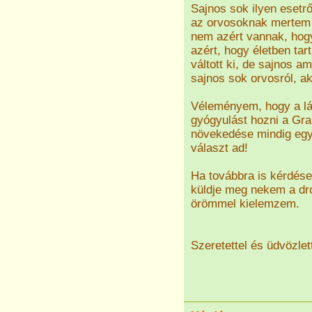
Sajnos sok ilyen esetr
az orvosoknak mertem
nem azért vannak, hogy
azért, hogy életben ta
váltott ki, de sajnos 
sajnos sok orvosról, ak
Véleményem, hogy a lán
gyógyulást hozni a Grap
növekedése mindig egy
választ ad!
Ha továbbra is kérdése
küldje meg nekem a dr
örömmel kielemzem.
Szeretettel és üdvözlet