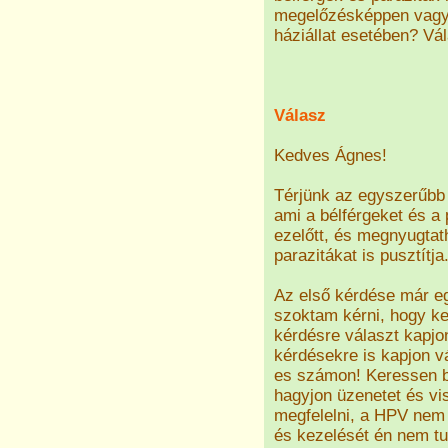
megelőzésképpen vagy 
háziállat esetében? Vá
Válasz
Kedves Ágnes!
Térjünk az egyszerűbb 
ami a bélférgeket és a p
ezelőtt, és megnyugtat
parazitákat is pusztítja
Az első kérdése már egy
szoktam kérni, hogy k
kérdésre választ kapjo
kérdésekre is kapjon v
es számon! Keressen b
hagyjon üzenetet és v
megfelelni, a HPV nem 
és kezelését én nem tu