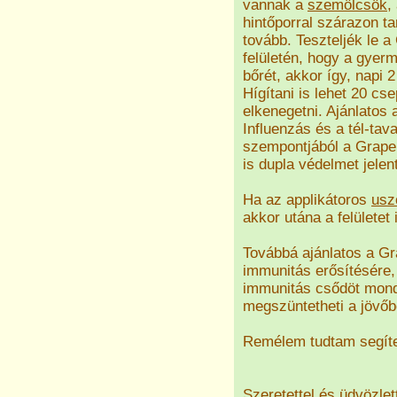
vannak a
szemölcsök
,
hintőporral szárazon ta
tovább. Teszteljék le a
felületén, hogy a gyer
bőrét, akkor így, napi
Hígítani is lehet 20 cs
elkenegetni. Ajánlatos
Influenzás és a tél-ta
szempontjából a Grape 
is dupla védelmet jele
Ha az applikátoros
usz
akkor utána a felülete
Továbbá ajánlatos a Gr
immunitás erősítésére
immunitás csődöt mondás
megszüntetheti a jövőb
Remélem tudtam segíte
Szeretettel és üdvözlet