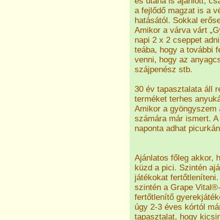
és utána is ajánlott, c
a fejlődő magzat is a v
hatásától. Sokkal erőse
Amikor a várva várt „G
napi 2 x 2 cseppet adni
teába, hogy a további f
venni, hogy az anyagcs
szájpenész stb.
30 év tapasztalata áll
terméket terhes anyukák
Amikor a gyöngyszem a 
számára már ismert. A l
naponta adhat picurkán
Ajánlatos főleg akkor,
küzd a pici. Szintén a
játékokat fertőtleníten
szintén a Grape Vital®-
fertőtlenítő gyerekjáték
úgy 2-3 éves kórtól má
tapasztalat, hogy kics