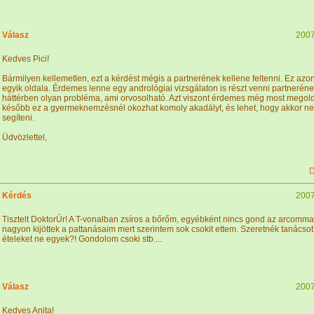
Válasz
2007
Kedves Pici!
Bármilyen kellemetlen, ezt a kérdést mégis a partnerének kellene feltenni. Ez az
egyik oldala. Érdemes lenne egy andrológiai vizsgálaton is részt venni partnerének
háttérben olyan probléma, ami orvosolható. Azt viszont érdemes még most megold
később ez a gyermeknemzésnél okozhat komoly akadályt, és lehet, hogy akkor n
segíteni.
Üdvözlettel,
D
Kérdés
2007
Tisztelt DoktorÚr! A T-vonalban zsíros a bőrőm, egyébként nincs gond az arcommal
nagyon kijöttek a pattanásaim mert szerintem sok csokit ettem. Szeretnék tanácsot
ételeket ne egyek?! Gondolom csoki stb....
Válasz
2007
Kedves Anita!