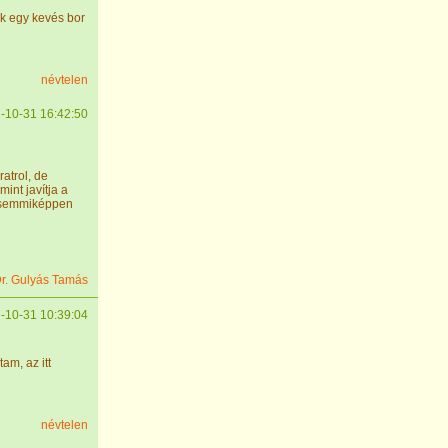
ik egy kevés bor
névtelen
-10-31 16:42:50
atrol, de
int javítja a
n semmiképpen
r. Gulyás Tamás
-10-31 10:39:04
am, az itt
névtelen