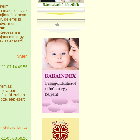
Ránctalanító készülék
eteim
aganatot, de csak
 hajlandó sehova
, de errei is
edve, mert a
ebb
i.Kérdezem a
Sajnos nem egy
ek az egésztől.
vivien
-11-07 14:49:56
jtem az
e további
adás hátterében
ötte. épp ezért
r. Gulyás Tamás
-11-05 08:59:26