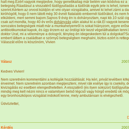
halt meg.Ezért vagyok megijedve, hogy genetikailag már belém van kódolva ez a
betegség.Ráadásul a visszatérő tüdőgyulladás a tüdőrák egyik jele is lehet, ismer
szerint.Kértem az orvost küldjön el vmi olyan vizsgálatra, amivel ki lehet zárni a d
kiröhögött, hogy ő nem látott még 30 évnél fiatalabb embernél tüdőrákot, és nem
elküldeni, mert semmi bajom.Sajnos 9 évig én is dohányoztam, napi kb.10 szál cigit
csak azt mondta, hogy 40 év erős
dohányzás
után alakul ki a rák.El vagyok keser
sorozatos betegségek miatt már a munkahelyemről is sokat hiányzom, egyre erős
antibiotikumokat kapok, és úgy érzem ez az ördögi kör kezd végeláthatatlan lenn
doktor Urat, mi a véleménye a dologról, tényleg én idegeskedem túl a dolgokat?
embert láttam a családban e szörnyű betegségben meghalni, biztos ezért is retteg
Válaszát előre is köszönöm, Vivien
Válasz
2007
Kedves Vivien!
Nem szeretném kommentálni a kollégák hozzáállását. Ha kéri, privát levélben kife
érveimet. Nem szeretném azonban megijeszteni, mivel rák esélye így is csekély, d
kivizsgálás ez esetben elengedhetetlen. A visszatérő (és ilyen sokszor) tüdőgyull
mindig meg kell nézni nincs e valamilyen belső légcső vagy hörgő eredetű ok mög
egy bronhoszkópos vizsgálat indokolt lenne, mely ambulánsan is elvégezhető.
Üdvözlettel,
D
Kérdés
2007