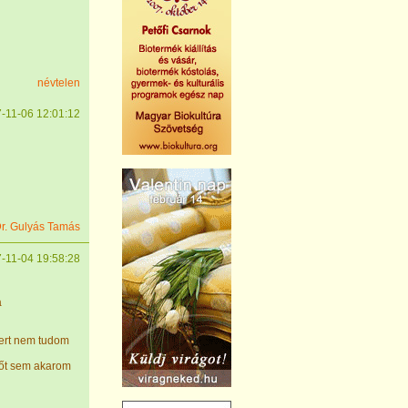
névtelen
-11-06 12:01:12
r. Gulyás Tamás
-11-04 19:58:28
a
mert nem tudom
 őt sem akarom