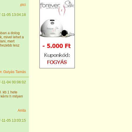
pici
-11-05 13:04:18
onban a dolog
, mivel lehet a
ani, mert
ehezebb lesz
r. Gulyás Tamás
-11-04 00:06:02
. kb 1 hete
 kérni h milyen
Anita
-11-05 13:03:15