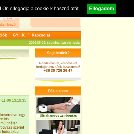
egisztráció
Nézzen körül áruházunkban!
Ön elfogadja a cookie-k használatát.
Elfogadom
A kosár jelenleg üres
ejtett jelszó
ciók
GY.I.K.
Kapcsolat
2026.08.08. szombat, László napja
Segíthetünk?
Rendelésével, kérdésével
forduljon hozzánk bizalommal!
+36 30 726 26 47
Fókuszpont
-11-06 13:19:35
 keseredve, egy
Ultrahangos zsírbontás
en kis
 múlt héten
yógyász szerint
ki tüdőrákban