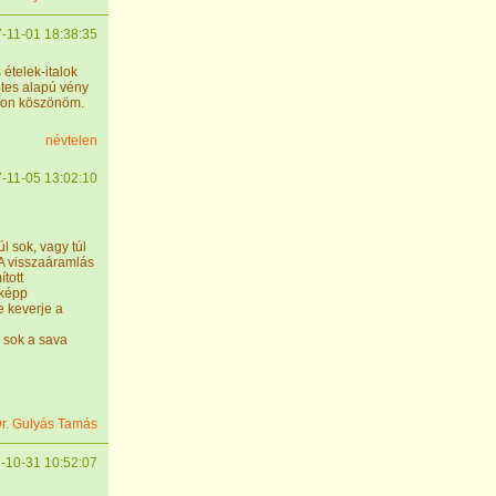
-11-01 18:38:35
 ételek-italok
etes alapú vény
yon köszönöm.
névtelen
-11-05 13:02:10
l sok, vagy túl
 A visszaáramlás
ított
nképp
e keverje a
l sok a sava
r. Gulyás Tamás
-10-31 10:52:07