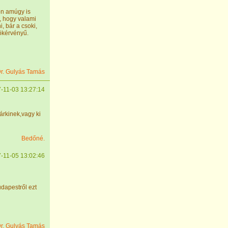
ön amúgy is
, hogy valami
, bár a csoki,
rökérvényű.
r. Gulyás Tamás
-11-03 13:27:14
bárkinek,vagy ki
Bedőné.
-11-05 13:02:46
dapestről ezt
r. Gulyás Tamás