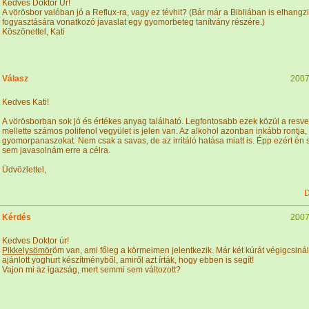
Kedves Doktor Úr!
A vörösbor valóban jó a Reflux-ra, vagy ez tévhit? (Bár már a Bibliában is elhangz
fogyasztására vonatkozó javaslat egy gyomorbeteg tanítvány részére.)
Köszönettel, Kati
Válasz
2007
Kedves Kati!
A vörösborban sok jó és értékes anyag található. Legfontosabb ezek közül a resver
mellette számos polifenol vegyület is jelen van. Az alkohol azonban inkább rontja, m
gyomorpanaszokat. Nem csak a savas, de az irritáló hatása miatt is. Épp ezért é
sem javasolnám erre a célra.
Üdvözlettel,
D
Kérdés
2007
Kedves Doktor úr!
Pikkelysömör
öm van, ami főleg a körmeimen jelentkezik. Már két kúrát végigcsinált
ajánlott yoghurt készítményből, amiről azt írták, hogy ebben is segít!
Vajon mi az igazság, mert semmi sem változott?