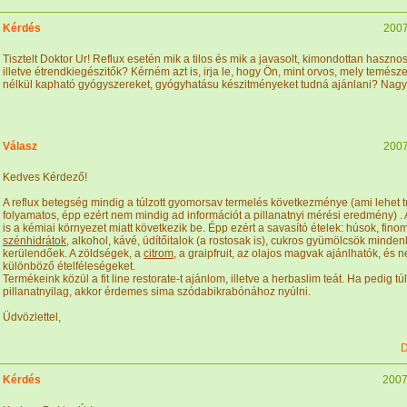
Kérdés
2007
Tisztelt Doktor Ur! Reflux esetén mik a tilos és mik a javasolt, kimondottan hasznos
illetve étrendkiegészitők? Kérném azt is, irja le, hogy Ön, mint orvos, mely temész
nélkül kapható gyógyszereket, gyógyhatásu készitményeket tudná ajánlani? Nag
Válasz
2007
Kedves Kérdező!
A reflux betegség mindig a túlzott gyomorsav termelés következménye (ami lehet tú
folyamatos, épp ezért nem mindig ad információt a pillanatnyi mérési eredmény) .
is a kémiai környezet miatt következik be. Épp ezért a savasító ételek: húsok, finom
szénhidrátok
, alkohol, kávé, üdítőitalok (a rostosak is), cukros gyümölcsök minde
kerülendőek. A zöldségek, a
citrom
, a graipfruit, az olajos magvak ajánlhatók, és n
különböző ételféleségeket.
Termékeink közül a fit line restorate-t ajánlom, illetve a herbaslim teát. Ha pedig tú
pillanatnyilag, akkor érdemes sima szódabikrabónához nyúlni.
Üdvözlettel,
D
Kérdés
2007