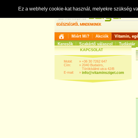
Ez a webhely cookie-kat használ, melyekre szükség v
Miért Mi?
Akciók
Vitamin, eg
Keresők
Szakértő válaszol
Tudástár
KAPCSOLAT
Mobil:
»
+36 30 7262 647
Cím:
»
2040 Budaörs,
Törökbálinti utca 42/B
E-mail:
»
info@vitaminsziget.com