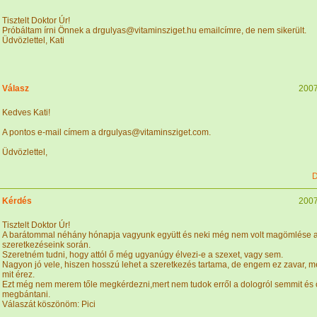
Tisztelt Doktor Úr!
Próbáltam írni Önnek a drgulyas@vitaminsziget.hu emailcímre, de nem sikerült.
Üdvözlettel, Kati
Válasz
2007
Kedves Kati!
A pontos e-mail címem a drgulyas@vitaminsziget.com.
Üdvözlettel,
D
Kérdés
2007
Tisztelt Doktor Úr!
A barátommal néhány hónapja vagyunk együtt és neki még nem volt magömlése 
szeretkezéseink során.
Szeretném tudni, hogy attól ő még ugyanúgy élvezi-e a szexet, vagy sem.
Nagyon jó vele, hiszen hosszú lehet a szeretkezés tartama, de engem ez zavar, 
mit érez.
Ezt még nem merem tőle megkérdezni,mert nem tudok erről a dologról semmit és
megbántani.
Válaszát köszönöm: Pici