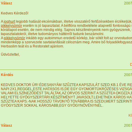
Válasz
2007
Kedves Kérdező!
A
joghurt
legjobb hatását ekcémákban, illetve visszatérő fertőzésekben érzékeljük,
pikkelysömör
esetén is jó tapasztalat. A bélflóra rendbetétele alapvető fontosságú
kórállapot esetén, de nem mindig elég. Sajnos készítményeink nem gyógyszerek,
tapasztalatokról, illetve tudományos háttérről tudunk beszámolni.
A
pikkelysömör
inkább egy autoimmun eredetű kórkép, bár sötét folt az orvostud
mindenképp a szervezete savtalanítását céloznám meg. Amire bő folyadékfogyaszt
Herbaslim teát és a Restoratet ajánlom.
Üdvözlettel,
D
Kérdés
2007
KEDVES DOKTOR ÚR! ÉDESANYÁM SZŰZTEA KAPSZULÁT SZED KB.1 ÉVE 
NAPI 2X1,REGGEL,ESTE.HATÁSOS IS,DE EGY GYOMORTÜKRÖZÉSES VIZSG
VALAMI ELSZÍNEZŐDÉST TALÁLTAK,AZ ORVOS SZERINT A SZŰZTEA OKOZZA
HELYETTE GYÓGYSZERTÁRI KÉSZÍTMÉNYT JAVASOLT.LEHETNEK KÁROS HAT
SZŰZTEA KAPS.-NAK HOSSZÚ TÁVON?Ő TOVÁBBRA IS SZEDI,MERT SZERINT
GYÓGYSZER SOKKAL KÁROSABB,EGY GYÓGYNÖVÉNYNÉL.
K
Válasz
2007