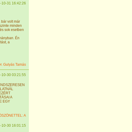
-10-31 16:42:26
 bár volt már
 szinte minden
 és sok esetben
ományban. Én
ást, a
r. Gulyás Tamás
-10-30 03:21:55
RENDSZERESEN
ÁLATNÁL
,EZÉRT
ÁSAI A
E EGY
ÖSZÖNETTEL: A
-10-30 16:01:15