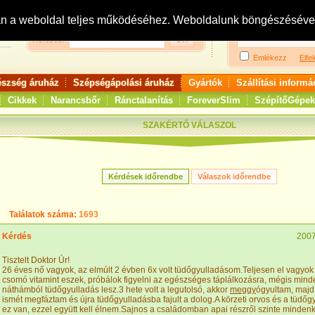
Bejelentkezés:
R
an a weboldal teljes működéséhez. Weboldalunk böngészésével 
Keresés:
Emlékezz
Elfel
észség áruház
Szépségápolási áruház
Gyártók
Szállítási informá
Cikkek
Narancsbőr
Ránctalanítás
ForeverSlim
SzépítőGépek
SZAKÉRTŐ VÁLASZOL
Találatok száma:
1693
Kérdés
2007
Tisztelt Doktor Úr!
26 éves nő vagyok, az elmúlt 2 évben 6x volt tüdőgyulladásom.Teljesen el vagyok
csomó vitamint eszek, próbálok figyelni az egészséges táplálkozásra, mégis mind
náthámból tüdőgyulladás lesz.3 hete volt a legutolsó, akkor
meggy
ógyultam, majd
ismét megfáztam és újra tüdőgyulladásba fajult a dolog.A körzeti orvos és a tüdőg
ez van, ezzel együtt kell élnem.Sajnos a családomban apai részről szinte minden