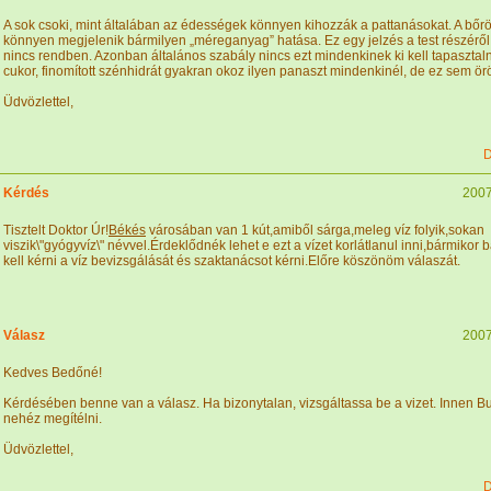
A sok csoki, mint általában az édességek könnyen kihozzák a pattanásokat. A bőr
könnyen megjelenik bármilyen „méreganyag” hatása. Ez egy jelzés a test részéről
nincs rendben. Azonban általános szabály nincs ezt mindenkinek ki kell tapasztalni
cukor, finomított szénhidrát gyakran okoz ilyen panaszt mindenkinél, de ez sem ö
Üdvözlettel,
D
Kérdés
2007
Tisztelt Doktor Úr!
Békés
városában van 1 kút,amiből sárga,meleg víz folyik,sokan
viszik\"gyógyvíz\" névvel.Érdeklődnék lehet e ezt a vízet korlátlanul inni,bármikor 
kell kérni a víz bevizsgálását és szaktanácsot kérni.Előre köszönöm válaszát.
Válasz
2007
Kedves Bedőné!
Kérdésében benne van a válasz. Ha bizonytalan, vizsgáltassa be a vizet. Innen Bu
nehéz megítélni.
Üdvözlettel,
D