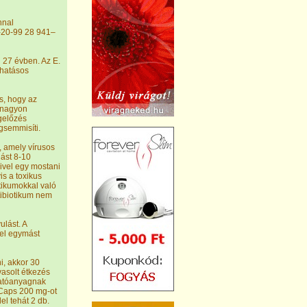
nnal
-20-99 28 941–
 27 évben. Az E.
 hatásos
s, hogy az
s nagyon
gelőzés
gsemmisíti.
 amely vírusos
lást 8-10
ivel egy mostani
is a toxikus
otikumokkal való
tibiotikum nem
ulást. A
el egymást
i, akkor 30
vasolt étkezés
 hatóanyagnak
 Caps 200 mg-ot
l tehát 2 db.