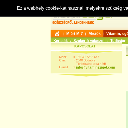
Ez a webhely cookie-kat használ, melyekre szükség v
Miért Mi?
Akciók
Vitamin, eg
Keresők
Szakértő válaszol
Tudástár
KAPCSOLAT
Mobil:
»
+36 30 7262 647
Cím:
»
2040 Budaörs,
Törökbálinti utca 42/B
E-mail:
»
info@vitaminsziget.com