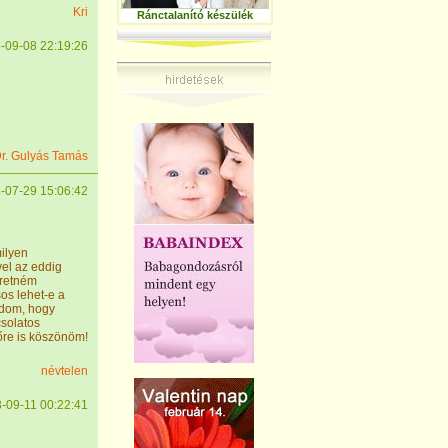
Kri
Ránctalanító készülék
-09-08 22:19:26
r. Gulyás Tamás
-07-29 15:06:42
ilyen
vel az eddig
eretném
os lehet-e a
udom, hogy
csolatos
őre is köszönöm!
névtelen
-09-11 00:22:41