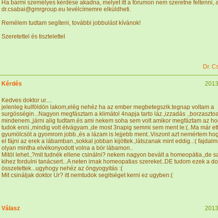
Ha bármi személyes kérdése akadna, melyet itt a fórumon nem szeretne feltenni, a
dr.csabai@gmrgroup.eu levélcímemre elküldheti.
Remélem tudtam segíteni, további jobbulást kívánok!
Szeretettel és tisztelettel
Dr. C
Kérdés
2013
Kedves doktor ur....
jelenleg kulföldön lakom,elég nehéz ha az ember megbetegszik.tegnap voltam a
surgösségin...Nagyon megfásztam a klimátol 4napja tarto láz.,izzadás .,borzasztoa
mindenem.,járni alig tudtam.és ami nekem soha sem volt amikor megfáztam az h
tudok enni.,mindig volt étvágyam.,de most 3napig semmi sem ment le:(..Ma már et
gyumölcsöt a gyomrom jobb.,és a lázam is lejjebb ment..Viszont azt nemértem hog
el fájni az erek a lábamban.,sokkal jobban kijöttek.,látszanak mint eddig..:( fajdal
olyan mintha elvékonyodott volna a bör lábamon..
Mitöl lehet.,?mit tudnék ellene csinálni? nekem nagyon bevált a homeopátia.,de 
kihez fordulni tanácsert...A neten irnak homeopatias szereket..DE tudom ezek a d
összetettek...ugyhogy nehéz az öngyogyitás :(
Mit csináljak doktor Ur? itt nemtudok segitséget kerni ez ugyben:(
Válasz
2013