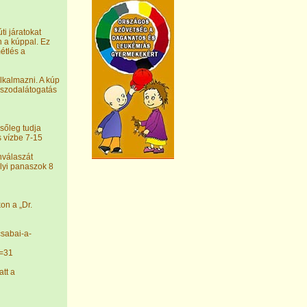
ti járatokat
n a kúppal. Ez
étlés a
lkalmazni. A kúp
uszodalátogatás
sőleg tudja
s vízbe 7-15
nválaszát
elyi panaszok 8
on a „Dr.
sabai-a-
d=31
tt a