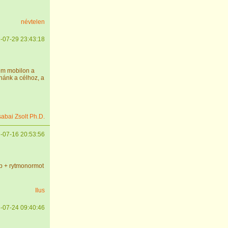
névtelen
-07-29 23:43:18
em mobilon a
ánk a célhoz, a
sabai Zsolt Ph.D.
-07-16 20:53:56
ap + rytmonormot
Ilus
-07-24 09:40:46