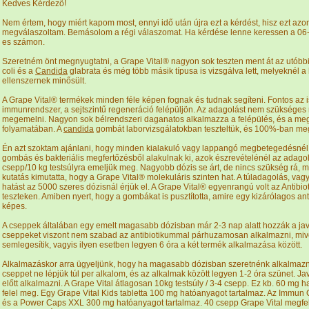
Kedves Kérdező!
Nem értem, hogy miért kapom most, ennyi idő után újra ezt a kérdést, hisz ezt azo
megválaszoltam. Bemásolom a régi válaszomat. Ha kérdése lenne keressen a 06
es számon.
Szeretném önt megnyugtatni, a Grape Vital® nagyon sok teszten ment át az utóbbi
coli és a
Candida
glabrata és még több másik típusa is vizsgálva lett, melyeknél a
ellenszernek minősült.
A Grape Vital® termékek minden féle képen fognak és tudnak segíteni. Fontos az i
immunrendszer, a sejtszintű regeneráció felépüljön. Az adagolást nem szüksége
megemelni. Nagyon sok bélrendszeri daganatos alkalmazza a felépülés, és a me
folyamatában. A
candida
gombát laborvizsgálatokban teszteltük, és 100%-ban me
Én azt szoktam ajánlani, hogy minden kialakuló vagy lappangó megbetegedésnél,
gombás és bakteriális megfertőzésből alakulnak ki, azok észrevételénél az adago
csepp/10 kg testsúlyra emeljük meg. Nagyobb dózis se árt, de nincs szükség rá, m
kutatás kimutatta, hogy a Grape Vital® molekuláris szinten hat. A túladagolás, vagy
hatást az 5000 szeres dózisnál érjük el. A Grape Vital® egyenrangú volt az Antibi
teszteken. Amiben nyert, hogy a gombákat is pusztította, amire egy kizárólagos an
képes.
A cseppek általában egy emelt magasabb dózisban már 2-3 nap alatt hozzák a jav
cseppeket viszont nem szabad az antibiotikummal párhuzamosan alkalmazni, miv
semlegesítik, vagyis ilyen esetben legyen 6 óra a két termék alkalmazása között.
Alkalmazáskor arra ügyeljünk, hogy ha magasabb dózisban szeretnénk alkalmazn
cseppet ne lépjük túl per alkalom, és az alkalmak között legyen 1-2 óra szünet. Ja
előtt alkalmazni. A Grape Vital átlagosan 10kg testsúly / 3-4 csepp. Ez kb. 60 mg
felel meg. Egy Grape Vital Kids tabletta 100 mg hatóanyagot tartalmaz. Az Immun
és a Power Caps XXL 300 mg hatóanyagot tartalmaz. 40 csepp Grape Vital megfele