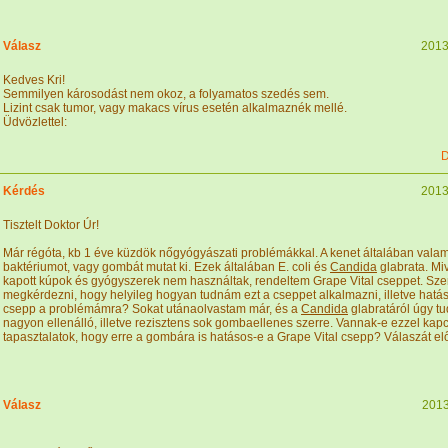
Válasz
2013
Kedves Kri!
Semmilyen károsodást nem okoz, a folyamatos szedés sem.
Lizint csak tumor, vagy makacs vírus esetén alkalmaznék mellé.
Üdvözlettel:
D
Kérdés
2013
Tisztelt Doktor Úr!
Már régóta, kb 1 éve küzdök nőgyógyászati problémákkal. A kenet általában valam
baktériumot, vagy gombát mutat ki. Ezek általában E. coli és
Candida
glabrata. Mi
kapott kúpok és gyógyszerek nem használtak, rendeltem Grape Vital cseppet. Sz
megkérdezni, hogy helyileg hogyan tudnám ezt a cseppet alkalmazni, illetve hatás
csepp a problémámra? Sokat utánaolvastam már, és a
Candida
glabratáról úgy t
nagyon ellenálló, illetve rezisztens sok gombaellenes szerre. Vannak-e ezzel kap
tapasztalatok, hogy erre a gombára is hatásos-e a Grape Vital csepp? Válaszát el
Válasz
2013