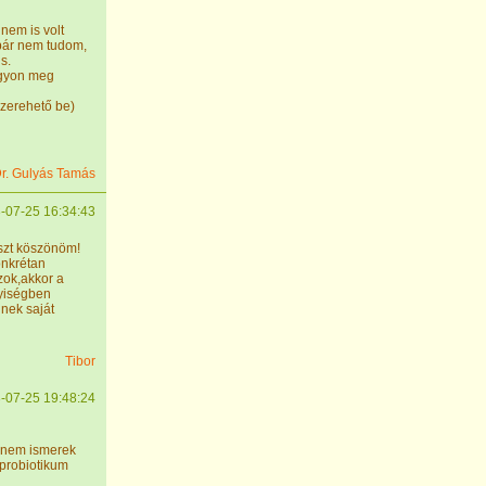
 nem is volt
.bár nem tudom,
s.
igyon meg
szerehető be)
r. Gulyás Tamás
-07-25 16:34:43
aszt köszönöm!
onkrétan
zok,akkor a
yiségben
inek saját
Tibor
-07-25 19:48:24
a nem ismerek
 probiotikum