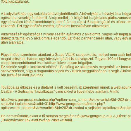
XXL kapszulának.
A Ladyvita® kúp egy sokoldalú hüvelyfertőtlenítő. A hüvelykúp a hüvelyt és a húgyú
egészen a vesékig fertőtleníti. A kúp mellet, az irrigációt is ajánlatos párhuzamosa
egy pénztálca kímélő kombináció, ahol 2-3 nap kúp, 4-5 nap irrigáció és utána ism
kezdettől. Ezt egy fertőzés esetén, ajánlatos hosszútávon alkalmazni.
Alkalmazását egészséges hüvely esetén ajánlatos 2 alkalomra, vagyis két napig a
doboz
tartalma így 5 alkalomra elegendő. Ez főleg partner cserék után, vagy egy 
után ajánlatos.
Figyelmébe szeretném ajánlani a Grape Vital® cseppeket is, mellyel nem csak bel
magát erősíteni, hanem egy hüvelyirrigálást is tud végezni. Tegyen 100 ml langyo
csepp koncentrátumot és a kádban fekve lassan irrigáljon.
Ez szintén segíti a korokozó elölését. Belsőleg az alkalmazás megerősíti az immu
szervezetének, s így a daganatos sejtek és vírusok meggátlásában is segít. A hüv
óra lezajlása alatt javulnak.
Továbbá az étkezés és a diétáról is kell beszélni, itt szeretném önnek a weblapunk
Csabai - A Sejtszintű Táplálkozás” című cikket a figyelmébe ajánlani. A link:
http://www.gmrgroup.eu/index.php?option=com_content&view=article&id=202:dr-c
sejtszint-taplalkozas&catid=31http://www.gmrgroup.eu/index.php?
option=com_content&view=article&id=202:dr-csabai-a-sejtszint-taplalkozas&cati
Ha nem működik, akkor a fő oldalon megtalálható (www.gmrgroup.eu). A „Hírek” ala
„Tudományos” link alatt további cikkeket talál.