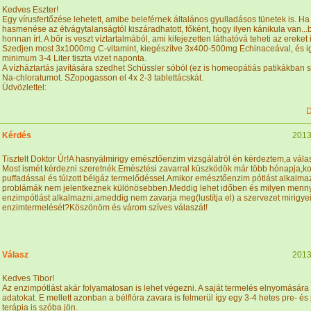
Kedves Eszter!
Egy vírusfertőzése lehetett, amibe beleférnek általános gyulladásos tünetek is. Ha
hasmenése az étvágytalanságtól kiszáradhatott, főként, hogy ilyen kánikula van..
honnan írt. A bőr is veszt víztartalmából, ami kifejezetten láthatóvá teheti az ereket i
Szedjen most 3x1000mg C-vitamint, kiegészítve 3x400-500mg Echinaceával, és 
minimum 3-4 Liter tiszta vizet naponta.
A vízháztartás javítására szedhet Schüssler sóból (ez is homeopátiás patikákban 
Na-chloratumot. SZopogasson el 4x 2-3 tablettácskát.
Üdvözlettel:
D
Kérdés
2013
Tisztelt Doktor Úr!A hasnyálmirigy emésztőenzim vizsgálatról én kérdeztem,a vál
Most ismét kérdezni szeretnék.Emésztési zavarral küszködök már több hónapja,k
puffadással és túlzott bélgáz termelődéssel.Amikor emésztőenzim pótlást alkalma
problámák nem jelentkeznek különösebben.Meddig lehet időben és milyen menn
enzimpótlást alkalmazni,ameddig nem zavarja meg(lustítja el) a szervezet mirigye
enzimtermelését?Köszönöm és várom szíves válaszát!
Válasz
2013
Kedves Tibor!
Az enzimpótlást akár folyamatosan is lehet végezni. A saját termelés elnyomásár
adatokat. E mellett azonban a bélflóra zavara is felmerül így egy 3-4 hetes pre- és
terápia is szóba jön.