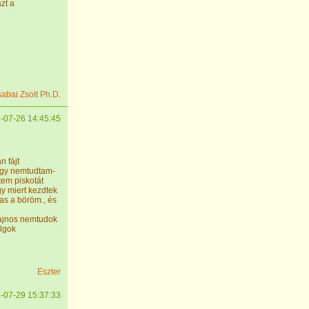
zt a
sabai Zsolt Ph.D.
-07-26 14:45:45
n fájt
ogy nemtudtam-
tem piskotát
y miert kezdtek
mas a böröm., és
sajnos nemtudok
olgok
Eszter
-07-29 15:37:33