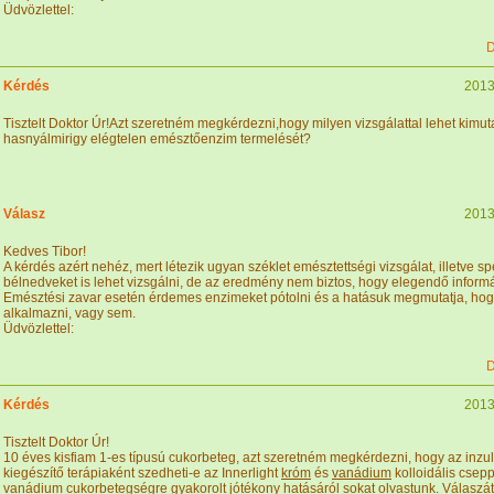
Üdvözlettel:
D
Kérdés
2013
Tisztelt Doktor Úr!Azt szeretném megkérdezni,hogy milyen vizsgálattal lehet kimuta
hasnyálmirigy elégtelen emésztőenzim termelését?
Válasz
2013
Kedves Tibor!
A kérdés azért nehéz, mert létezik ugyan széklet emésztettségi vizsgálat, illetve sp
bélnedveket is lehet vizsgálni, de az eredmény nem biztos, hogy elegendő informá
Emésztési zavar esetén érdemes enzimeket pótolni és a hatásuk megmutatja, ho
alkalmazni, vagy sem.
Üdvözlettel:
D
Kérdés
2013
Tisztelt Doktor Úr!
10 éves kisfiam 1-es típusú cukorbeteg, azt szeretném megkérdezni, hogy az inzuli
kiegészítő terápiaként szedheti-e az Innerlight
króm
és
vanádium
kolloidális csep
vanádium
cukorbetegségre gyakorolt jótékony hatásáról sokat olvastunk. Válaszát 