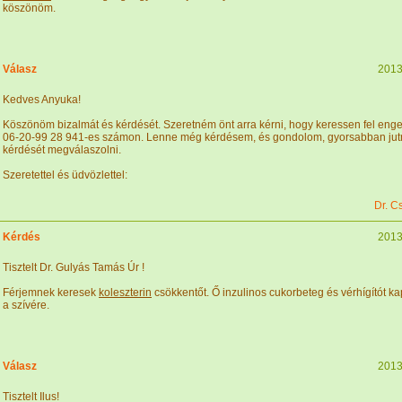
köszönöm.
Válasz
2013
Kedves Anyuka!
Köszönöm bizalmát és kérdését. Szeretném önt arra kérni, hogy keressen fel eng
06-20-99 28 941-es számon. Lenne még kérdésem, és gondolom, gyorsabban jutn
kérdését megválaszolni.
Szeretettel és üdvözlettel:
Dr. C
Kérdés
2013
Tisztelt Dr. Gulyás Tamás Úr !
Férjemnek keresek
koleszterin
csökkentőt. Ő inzulinos cukorbeteg és vérhígítót k
a szívére.
Válasz
2013
Tisztelt Ilus!