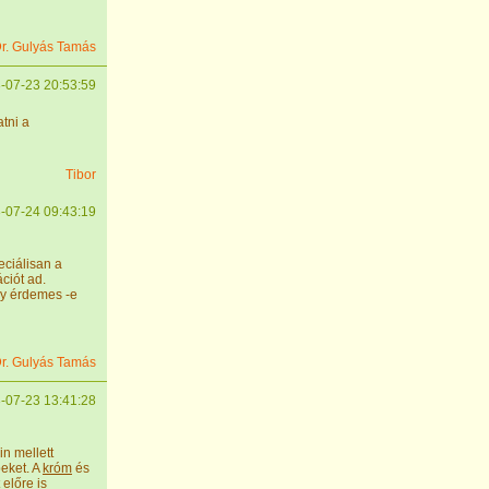
r. Gulyás Tamás
-07-23 20:53:59
tni a
Tibor
-07-24 09:43:19
eciálisan a
ciót ad.
gy érdemes -e
r. Gulyás Tamás
-07-23 13:41:28
n mellett
peket. A
króm
és
előre is