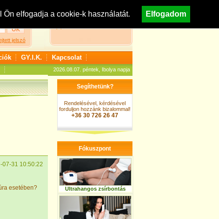
egisztráció
Nézzen körül áruházunkban!
Ön elfogadja a cookie-k használatát.
Elfogadom
A kosár jelenleg üres
ejtett jelszó
ciók
GY.I.K.
Kapcsolat
2026.08.07. péntek, Ibolya napja
Segíthetünk?
Rendelésével, kérdésével
forduljon hozzánk bizalommal!
+36 30 726 26 47
Fókuszpont
-07-31 10:50:22
kúra esetében?
Ultrahangos zsírbontás