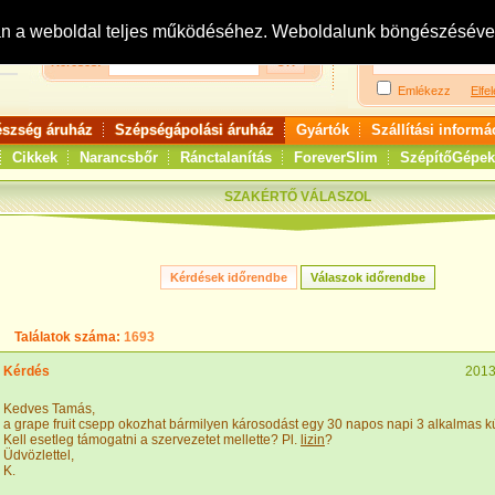
Bejelentkezés:
R
an a weboldal teljes működéséhez. Weboldalunk böngészésével 
Keresés:
Emlékezz
Elfel
észség áruház
Szépségápolási áruház
Gyártók
Szállítási informá
Cikkek
Narancsbőr
Ránctalanítás
ForeverSlim
SzépítőGépek
SZAKÉRTŐ VÁLASZOL
Találatok száma:
1693
Kérdés
2013
Kedves Tamás,
a grape fruit csepp okozhat bármilyen károsodást egy 30 napos napi 3 alkalmas 
Kell esetleg támogatni a szervezetet mellette? Pl.
lizin
?
Üdvözlettel,
K.