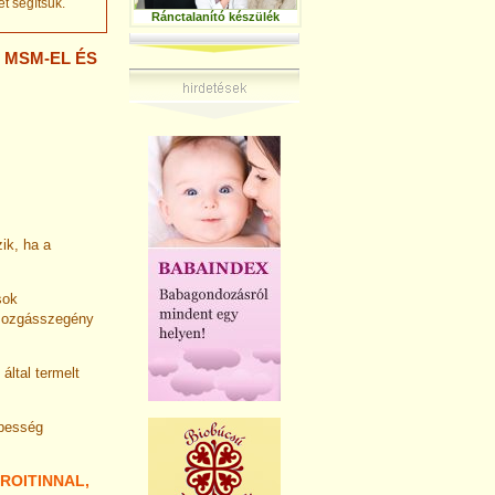
t segítsük.
Ránctalanító készülék
 MSM-EL ÉS
ik, ha a
sok
 mozgásszegény
által termelt
épesség
ROITINNAL,