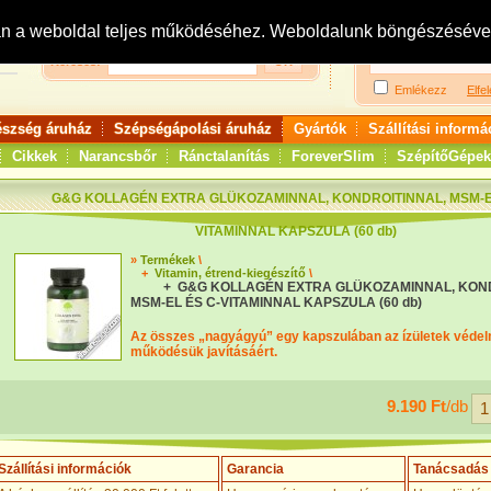
Bejelentkezés:
R
an a weboldal teljes működéséhez. Weboldalunk böngészésével 
Keresés:
Emlékezz
Elfel
észség áruház
Szépségápolási áruház
Gyártók
Szállítási informá
Cikkek
Narancsbőr
Ránctalanítás
ForeverSlim
SzépítőGépek
G&G KOLLAGÉN EXTRA GLÜKOZAMINNAL, KONDROITINNAL, MSM-E
VITAMINNAL KAPSZULA (60 db)
»
Termékek
\
+
Vitamin, étrend-kiegészítő
\
+ G&G KOLLAGÉN EXTRA GLÜKOZAMINNAL, KOND
MSM-EL ÉS C-VITAMINNAL KAPSZULA (60 db)
Az összes „nagyágyú” egy kapszulában az ízületek védel
működésük javításáért.
9.190 Ft
/db
Szállítási információk
Garancia
Tanácsadás