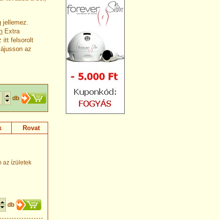
 jellemez.
n
Extra
tt felsorolt
zájusson az
db
k
Rovat
az ízületek
db