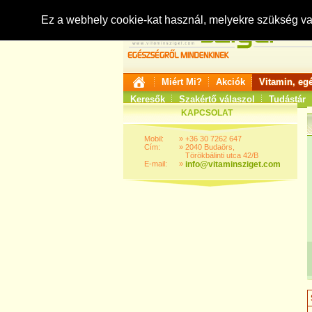
Ez a webhely cookie-kat használ, melyekre szükség v
Miért Mi?
Akciók
Vitamin, eg
Keresők
Szakértő válaszol
Tudástár
KAPCSOLAT
Mobil:
»
+36 30 7262 647
Cím:
»
2040 Budaörs,
Törökbálinti utca 42/B
E-mail:
»
info@vitaminsziget.com