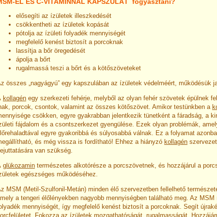
MSM-EL ÉS C-VITAMINNAL KAPSZULÁT fogyasztani?
elősegíti az ízületek illeszkedését
csökkentheti az ízületek kopását
pótolja az ízületi folyadék mennyiségét
megfelelő kenést biztosít a porcoknak
lassítja a bőr öregedését
ápolja a bőrt
rugalmassá teszi a bőrt és a kötőszöveteket
z összes „nagyágyú” egy kapszulában az ízületek védelméért, működésük ja
A
kollagén
egy szerkezeti fehérje, melyből az olyan fehér szövetek épülnek fel,
nak, porcok, csontok, valamint az összes kötőszövet. Amikor testünkben a
k
ennyisége csökken, egyre gyakrabban jelentkezik tünetként a fáradság, a ki
zületi fájdalom és a csontszerkezet gyengülése. Ezek olyan problémák, amel
lőrehaladtával egyre gyakoribbá és súlyosabbá válnak. Ez a folyamat azonban
egállítható, és még vissza is fordítható! Ehhez a hiányzó
kollagén
szervezet
ejuttatására van szükség.
A
glükozamin
természetes alkotórésze a porcszövetnek, és hozzájárul a porc
zületek egészséges működéséhez.
z MSM (Metil-Szulfonil-Metán) minden élő szervezetben fellelhető természet
mely a tengeri élőlényekben nagyobb mennyiségben található meg. Az MSM nö
olyadék mennyiségét, így megfelelő kenést biztosít a porcoknak. Segít újrak
orcfelületet. Fokozza az ízületek mozgathatóságát, rugalmasságát. Hozzájáru