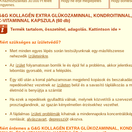
A házhozszállítás 30.000 Ft felett
Hogy ne érje meglepetés
Hogy döntésé
ingyenes
.
G&G KOLLAGÉN EXTRA GLÜKOZAMINNAL, KONDROITINNAL,
C-VITAMINNAL KAPSZULA (60 db)
Termék tartalom, összetétel, adagolás. Kattintson ide »
Miért szükséges az ízületvédő?
Mert minden egyes lépés során testsúlyunknak egy-másfélszerese
nehezedik
ízületeinkre
.
Az
ízület
folyamatosan bomlik le és épül fel a probléma, akkor jelentkez
lebomlás gyorsabb, mint a felépülés.
Egy idő után a korral párhuzamosan megjelenő kopások és beszakadá
repedésekhez vezetnek az
ízületen
belül és a savasító táplálkozás a
életmód is benyújtja a számlát
Ha ezek a repedések gyulladttá válnak, melynek közvetítői a szervezet 
prosztaglandinok, az igazán kényelmetlen érzésekhez vezethet.
A fájdalmas
ízületi problémák
kihatnak a mindennapokra koncentrálók
romlását,
alvászavart
,
depresszió
t okozva.
Miért érdemes a G&G KOLLAGÉN EXTRA GLÜKOZAMINNAL, KOND