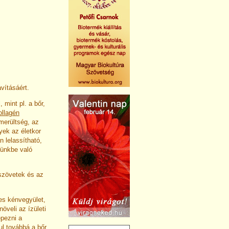
vításáért.
 mint pl. a bőr,
ollagén
merültség, az
yek az életkor
 lelassítható,
ünkbe való
szövetek és az
es kénvegyület,
veli az ízületi
épezni a
l továbbá a bőr,