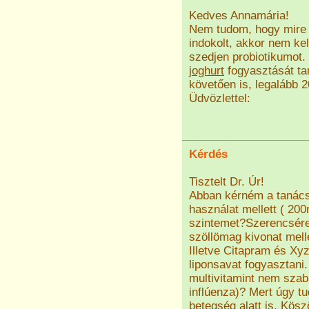
Kedves Annamária!
Nem tudom, hogy mire k
indokolt, akkor nem kel
szedjen probiotikumot. 
joghurt
fogyasztását tar
követően is, legalább 2
Üdvözlettel:
Kérdés
Tisztelt Dr. Úr!
Abban kérném a tanác
használat mellett ( 20
szintemet?Szerencsére
szöllömag kivonat melle
Illetve Citapram és Xyz
liponsavat fogyasztani.
multivitamint nem szab
inflúenza)? Mert úgy 
betegség alatt is. Kösz