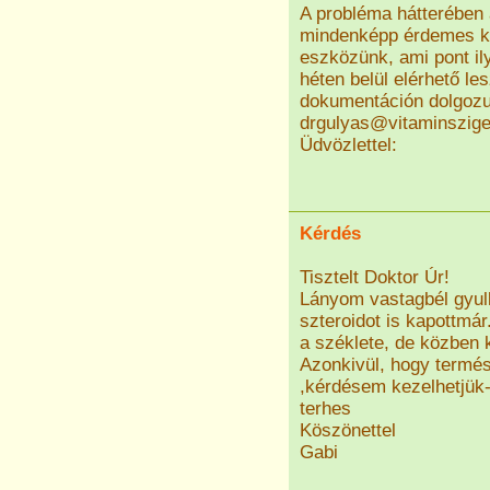
A probléma hátterében 
mindenképp érdemes ke
eszközünk, ami pont il
héten belül elérhető le
dokumentáción dolgozu
drgulyas@vitaminszige
Üdvözlettel:
Kérdés
Tisztelt Doktor Úr!
Lányom vastagbél gyul
szteroidot is kapottmár
a széklete, de közben k
Azonkivül, hogy termés
,kérdésem kezelhetjük-
terhes
Köszönettel
Gabi