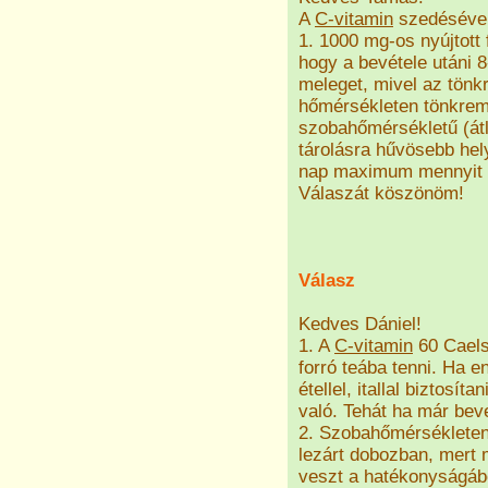
A
C-vitamin
szedésével 
1. 1000 mg-os nyújtott
hogy a bevétele utáni 
meleget, mivel az tönk
hőmérsékleten tönkreme
szobahőmérsékletű (át
tárolásra hűvösebb hel
nap maximum mennyit l
Válaszát köszönöm!
Válasz
Kedves Dániel!
1. A
C-vitamin
60 Caelsi
forró teába tenni. Ha 
étellel, itallal biztosí
való. Tehát ha már beve
2. Szobahőmérsékleten t
lezárt dobozban, mert 
veszt a hatékonyságáb