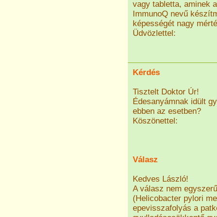
vagy tabletta, aminek an
ImmunoQ nevű készítm
képességét nagy mérté
Üdvözlettel:
Kérdés
Tisztelt Doktor Úr!
Édesanyámnak idült gyo
ebben az esetben?
Köszönettel:
Válasz
Kedves László!
A válasz nem egyszerű.
(Helicobacter pylori me
epevisszafolyás a patk