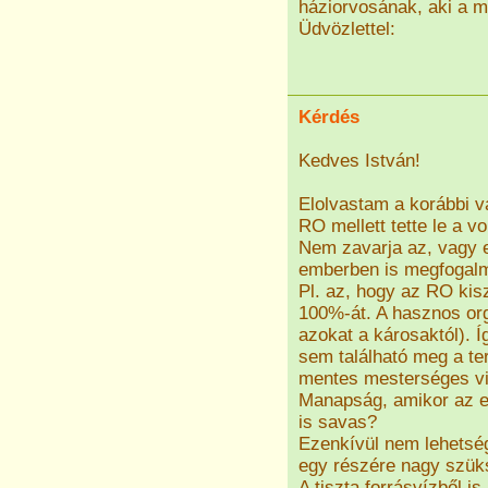
háziorvosának, aki a me
Üdvözlettel:
Kérdés
Kedves István!
Elolvastam a korábbi v
RO mellett tette le a vo
Nem zavarja az, vagy 
emberben is megfogal
Pl. az, hogy az RO kisz
100%-át. A hasznos org
azokat a károsaktól). Í
sem található meg a te
mentes mesterséges vi
Manapság, amikor az e
is savas?
Ezenkívül nem lehetsé
egy részére nagy szük
A tiszta forrásvízből 