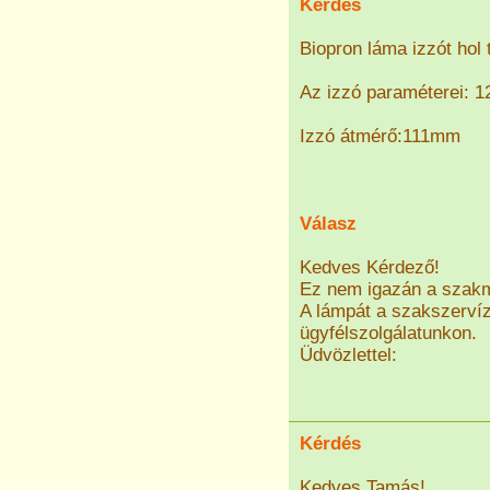
Kérdés
Biopron láma izzót hol
Az izzó paraméterei: 1
Izzó átmérő:111mm
Válasz
Kedves Kérdező!
Ez nem igazán a szak
A lámpát a szakszervíz
ügyfélszolgálatunkon.
Üdvözlettel:
Kérdés
Kedves Tamás!