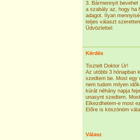
3. Bármennyit bevehet 
a szabály az, hogy ha 
adagot. Ilyan mennyisé
teljes választ szerette
Üdvözlettel:
Kérdés
Tisztelt Doktor Úr!
Az utóbbi 3 hónapban 
szedtem be. Most egy ú
nem tudom milyen időkö
kúrát néhány napja fej
unasynt szedtem. Most 
Elkezdhetem-e most ez
Előre is köszönöm vála
Válasz