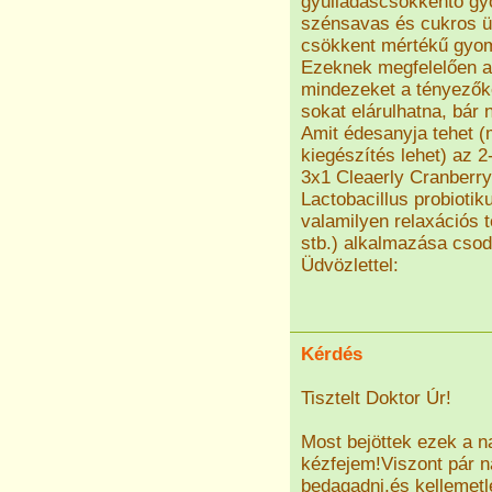
gyulladáscsökkentő g
szénsavas és cukros üd
csökkent mértékű gyom
Ezeknek megfelelően a
mindezeket a tényezők
sokat elárulhatna, bár
Amit édesanyja tehet (
kiegészítés lehet) az 2-
3x1 Cleaerly Cranberry 
Lactobacillus probioti
valamilyen relaxációs t
stb.) alkalmazása csod
Üdvözlettel:
Kérdés
Tisztelt Doktor Úr!
Most bejöttek ezek a n
kézfejem!Viszont pár n
bedagadni,és kellemetl