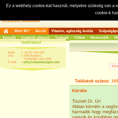
Ez a webhely cookie-kat használ, melyekre szükség van a
cookie-k ha
Keresés:
Miért Mi?
Akciók
Vitamin, egészség áruház
Szépségápo
Keresők
Szakértő válaszol
Tudástár
Cikkek
Narancsbőr
Rá
KAPCSOLAT
Mobil:
»
+36 30 7262 647
Cím:
»
2040 Budaörs,
Törökbálinti utca 42/B
E-mail:
»
info@vitaminsziget.com
Találatok száma:
16
Kérdés
Tisztelt Dr. Úr!
Abban kérném a segíts
harmadik hogy megfázo
vagyok és korábban ne