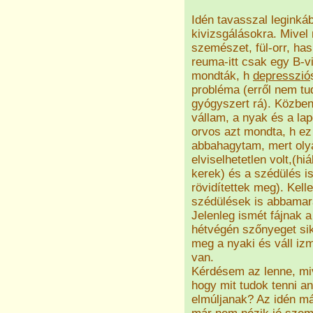
Idén tavasszal leginká
kivizsgálásokra. Mivel 
szemészet, fül-orr, hasi
reuma-itt csak egy B-v
mondták, h
depresszió
probléma (erről nem t
gyógyszert rá). Közben
vállam, a nyak és a la
orvos azt mondta, h e
abbahagytam, mert oly
elviselhetetlen volt,(
kerek) és a szédülés i
rövidítettek meg). Kelle
szédülések is abbamarad
Jelenleg ismét fájnak 
hétvégén szőnyeget sik
meg a nyaki és váll iz
van.
Kérdésem az lenne, miv
hogy mit tudok tenni a
elmúljanak? Az idén má