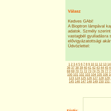
Válasz
Kedves GAbi!
A Bioptron lámpával k
adatok. Szmély szerin
vastagbél gyulladásra 
elővigyázatottsági aká
Üdvözlettel:
1
2
3
4
5
6
7
8
9
10
11
12
13
14
36
37
38
39
40
41
42
43
44
45
4
68
69
70
71
72
73
74
75
76
77
7
100
101
102
103
104
105
106
1
123
124
125
126
127
128
129
145
146
147
148
149
150
151
Kérdés: