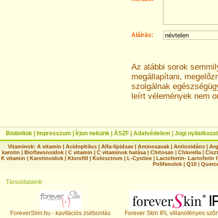
Aláírás:
Az alábbi sorok semmi
megállapítani, megelőz
szolgálnak egészségügyi
leírt vélemények nem o
Bioboltok
|
Impresszum
|
Írjon nekünk
|
ÁSZF
|
Adatvédelem
|
Jogi nyilatkozat
Vitaminok:
A vitamin
|
Acidophilus
|
Alfa-lipidsav
|
Aminosavak
|
Antioxidáns
|
Arg
karotin
|
Bioflavonoidok
|
C vitamin
|
C vitaminok hatása
|
Chitosan
|
Chlorella
|
Ciszt
K vitamin
|
Karotinoidok
|
Klorofill
|
Kolosztrum
|
L-Cystine
|
Lactoferrin- Lactoferin 
Polifenolok
|
Q10
|
Querc
Társoldalaink:
ForeverSlim.hu - kavitációs zsírbontás
Forever Skin IPL villanófényes szőr