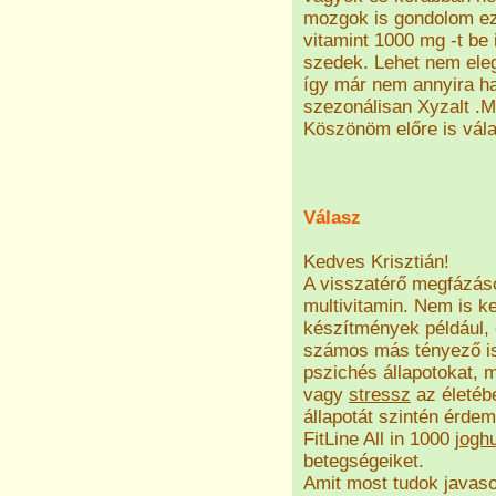
mozgok is gondolom ez 
vitamint 1000 mg -t be 
szedek. Lehet nem ele
így már nem annyira h
szezonálisan Xyzalt .M
Köszönöm előre is vála
Válasz
Kedves Krisztián!
A visszatérő megfázás
multivitamin. Nem is ke
készítmények például, 
számos más tényező is 
pszichés állapotokat, 
vagy
stressz
az életébe
állapotát szintén érde
FitLine All in 1000
joghu
betegségeiket.
Amit most tudok javaso