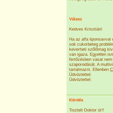
Válasz
Kedves Krisztián!
Ha az alfa liponsavval 
sok cukorbeteg problé
keverheti szőlőmag kivo
van igaza. Egyetlen ism
fertőzésben vasat nem 
szaporodását. A multi
tartalmazni. Ellenben
C
Üdvözlettel:
Üdvözlettel:
Kérdés
Tisztelt Doktor úr!!