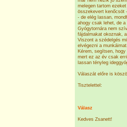
már nem nézik jó szem
melegen tartom ezeket
összekevert kenőcsöt 
- de elég lassan, mondh
ahogy csak lehet, de a
Gyógytornára nem szív
fájdalmakat okoznak, a
Viszont a szédelgés m
elvégezni a munkáimat
Kérem, segítsen, hogy 
mert ez az év csak errő
lassan tényleg ideggyó
Válaszát előre is kösz
Tisztelettel:
Válasz
Kedves Zsanett!