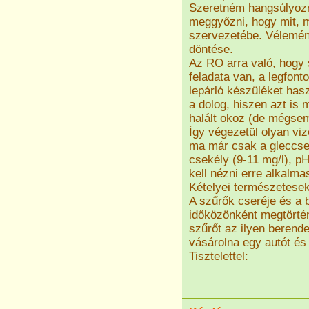
Szeretném hangsúlyozni
meggyőzni, hogy mit, m
szervezetébe. Vélemén
döntése.
Az RO arra való, hogy 
feladata van, a legfon
lepárló készüléket hasz
a dolog, hiszen azt is
halált okoz (de mégse
Így végezetül olyan vi
ma már csak a gleccser
csekély (9-11 mg/l), p
kell nézni erre alkalma
Kételyei természetesek
A szűrők cseréje és a b
időközönként megtörtén
szűrőt az ilyen berend
vásárolna egy autót és
Tisztelettel: