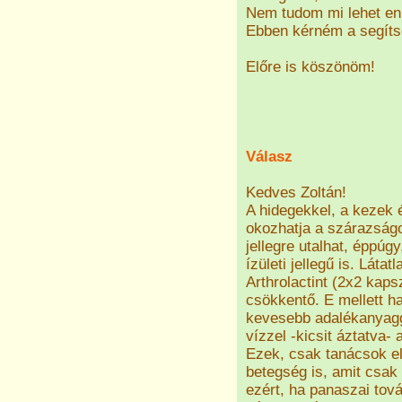
Nem tudom mi lehet en
Ebben kérném a segíts
Előre is köszönöm!
Válasz
Kedves Zoltán!
A hidegekkel, a kezek é
okozhatja a szárazságo
jellegre utalhat, éppúg
ízületi jellegű is. Láta
Arthrolactint (2x2 kaps
csökkentő. E mellett ha
kevesebb adalékanyagg
vízzel -kicsit áztatva- 
Ezek, csak tanácsok el
betegség is, amit csak v
ezért, ha panaszai tov