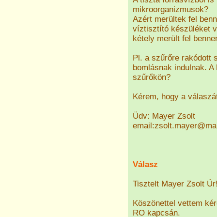
mikroorganizmusok?
Azért merültek fel ben
víztisztító készüléket
kétely merült fel benne
Pl. a szűrőre rakódott
bomlásnak indulnak. A
szűrőkön?
Kérem, hogy a válaszát
Üdv: Mayer Zsolt
email:zsolt.mayer@ma
Válasz
Tisztelt Mayer Zsolt Úr
Köszönettel vettem kér
RO kapcsán.