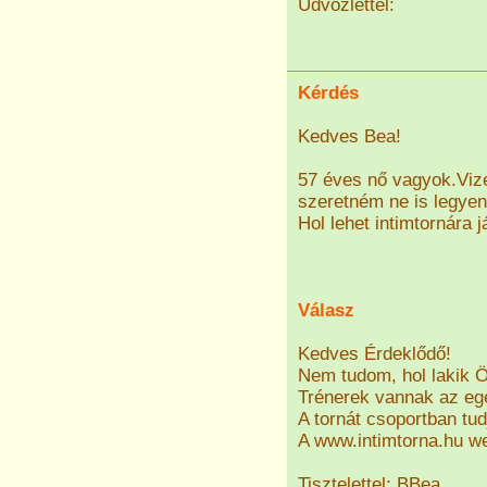
Üdvözlettel:
Kérdés
Kedves Bea!
57 éves nő vagyok.Vize
szeretném ne is legyen
Hol lehet intimtornára j
Válasz
Kedves Érdeklődő!
Nem tudom, hol lakik 
Trénerek vannak az egé
A tornát csoportban tud
A www.intimtorna.hu web
Tisztelettel: BBea