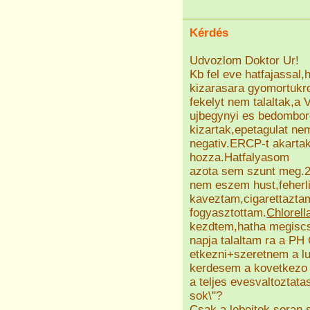
Kérdés
Udvozlom Doktor Ur!
Kb fel eve hatfajassal
kizarasara gyomortukr
fekelyt nem talaltak,a 
ujbegynyi es bedomboro
kizartak,epetagulat ne
negativ.ERCP-t akarta
hozza.Hatfalyasom
azota sem szunt meg.2 
nem eszem hust,feherli
kaveztam,cigarettaztam
fogyasztottam.
Chlorell
kezdtem,hatha megiscs
napja talaltam ra a PH
etkezni+szeretnem a l
kerdesem a kovetkezo 
a teljes evesvaltoztat
sok\"?
Csak a lebojtok soran 