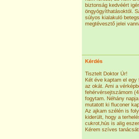
biztonság kedvéért igé
öngyógyíthatásoktól. S
súlyos kialakuló beteg
megtévesztő jelei vann
Kérdés
Tisztelt Doktor Úr!
Két éve kaptam el egy 
az okát. Ami a vérképb
fehérvérsejtszámom (4.
fogytam. Néhány napja 
mutatott ki fluconer ka
Az ajkam szélén is fo
kiderült, hogy a terhel
cukrot,hús is alig esz
Kérem szíves tanácsát