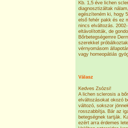
Kb. 1,5 éve lichen scl
diagnosztizáltak nálam
egészíteném ki, hogy 
első fehér pakk és ez
nincs elváltozás. 200
eltávolították, de gon
Bőrbetegségemre Dermo
szerekkel próbálkoztak
vérnyomásom állapotán 
vagy homeopátiás gyó
Válasz
Kedves Zsózsi!
A lichen sclerosis a bő
elváltozásokat okozó b
változó, sokszor jönn
rosszabbítja. Bár az i
betegségnek tartják. Ka
ezért arra érdemes lete