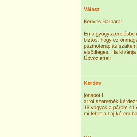
Válasz
Kedves Barbara!
Én a gyógyszerelésbe n
biztos, hogy ez önmag
pszihoterápiás szakem
elsődleges. Ha kívánja 
Üdvözlettel:
Kérdés
jonapot !
arrol szeretnék kérdez
18 vagyok a párom 41 
mi lehet a baj kérem h