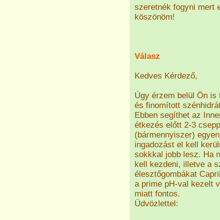
szeretnék fogyni mert 
köszönöm!
Válasz
Kedves Kérdező,
Úgy érzem belül Ön is 
és finomított szénhidrát
Ebben segíthet az Inn
étkezés előtt 2-3 csep
(bármennyiszer) egyen 
ingadozást el kell kerü
sokkkal jobb lesz. Ha 
kell kezdeni, illetve a
élesztőgombákat Capril
a prime pH-val kezelt 
miatt fontos.
Üdvözlettel: