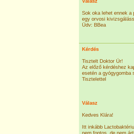
Válasz
Sok oka lehet ennek a 
egy orvosi kivizsgáláss
Üdv: BBea
Kérdés
Tisztelt Doktor Úr!
Az előző kérdéshez ka
esetén a gyógygomba s
Tisztelettel
Válasz
Kedves Klára!
Itt inkább Lactobaktér
nem fontos, de nem árt 