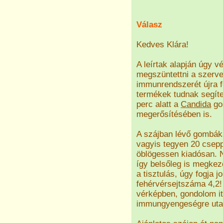
Válasz
Kedves Klára!
A leírtak alapján úgy v
megszüntettni a szerve
immunrendszerét újra f
termékek tudnak segíten
perc alatt a
Candida
go
megerősítésében is.
A szájban lévő gombáka
vagyis tegyen 20 csepp
öblögessen kiadósan. N
így belsőleg is megkezd
a tisztulás, úgy fogja 
fehérvérsejtszáma 4,2!
vérképben, gondolom it
immungyengeségre uta