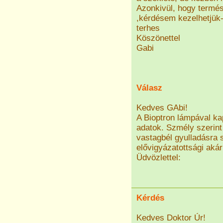
Azonkivül, hogy termés
,kérdésem kezelhetjük-
terhes
Köszönettel
Gabi
Válasz
Kedves GAbi!
A Bioptron lámpával k
adatok. Szmély szerin
vastagbél gyulladásra 
elővigyázatottsági aká
Üdvözlettel:
Kérdés
Kedves Doktor Úr!