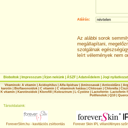
Aláírás:
Az alábbi sorok semmi
megállapítani, megelőz
szolgálnak egészségügyi
leírt vélemények nem o
Bioboltok
|
Impresszum
|
Írjon nekünk
|
ÁSZF
|
Adatvédelem
|
Jogi nyilatkozat
Vitaminok:
A vitamin
|
Acidophilus
|
Alfa-lipidsav
|
Aminosavak
|
Antioxidáns
|
Arg
karotin
|
Bioflavonoidok
|
C vitamin
|
C vitaminok hatása
|
Chitosan
|
Chlorella
|
Ciszt
K vitamin
|
Karotinoidok
|
Klorofill
|
Kolosztrum
|
L-Cystine
|
Lactoferrin- Lactoferin 
Polifenolok
|
Q10
|
Querc
Társoldalaink:
ForeverSlim.hu - kavitációs zsírbontás
Forever Skin IPL villanófényes szőr