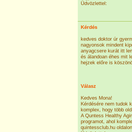
Üdvözlettel:
Kérdés
kedves doktor úr gyer
nagyonsok mindent kipr
anyagcsere kurát itt l
és álandoan éhes mit l
hejzek előre is köszön
Válasz
Kedves Mona!
Kérdésére nem tudok ko
komplex, hogy több olda
A Quntess Healthy Agin
programot, ahol komple
quintessclub.hu oldalon