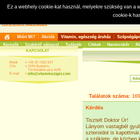
Ez a webhely cookie-kat használ, melyekre szükség van a
cookie-k ha
Keresés:
Miért Mi?
Akciók
Vitamin, egészség áruház
Szépségápo
Keresők
Szakértő válaszol
Tudástár
Cikkek
Narancsbőr
Rá
KAPCSOLAT
Mobil:
»
+36 30 7262 647
Cím:
»
2040 Budaörs,
Törökbálinti utca 42/B
E-mail:
»
info@vitaminsziget.com
Találatok száma:
16
Kérdés
Tisztelt Doktor Úr!
Lányom vastagbél gyul
szteroidot is kapottmár
a széklete, de közben k