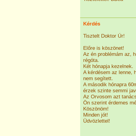
Kérdés
Tisztelt Doktor Úr!
Előre is köszönet!
Az én problémám az, 
régóta.
Két hónapja kezelnek.
A kérdésem az lenne, 
nem segített.
A második hónapra 60m
érzek szinte semmi jav
Az Orvosom azt tanácso
Ön szerint érdemes m
Köszönöm!
Minden jót!
Üdvözlettel!