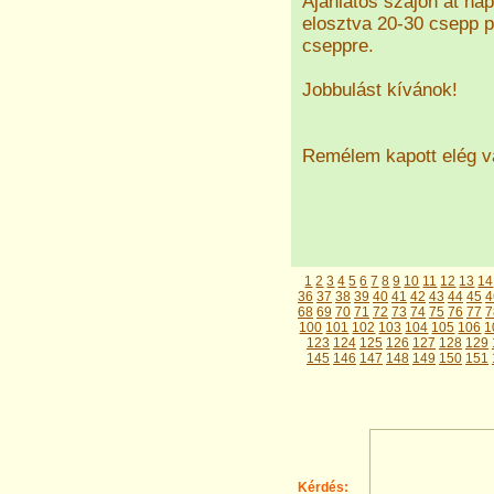
Ajánlatos szájon át nap
elosztva 20-30 csepp pe
cseppre.
Jobbulást kívánok!
Remélem kapott elég vá
1
2
3
4
5
6
7
8
9
10
11
12
13
14
36
37
38
39
40
41
42
43
44
45
4
68
69
70
71
72
73
74
75
76
77
7
100
101
102
103
104
105
106
1
123
124
125
126
127
128
129
145
146
147
148
149
150
151
Kérdés: