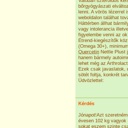
Valóban szteroidos ken
bőrgyógyászati elválto
lenni. A vörös lézerrel 
weboldalon találhat tová
Háttérben állhat bármil
vagy intolerancia illet
figyelembe venni az ok
Étrend-kiegészítők köz
(Omega 30+), minimum n
Quercetin
Nettle Plust 
hanem bármely autoimm
lehet még az Arthrolact
Ezek csak javaslatok, 
sötét foltja, konkrét t
Üdvözlettel:
Kérdés
Jónapot!Azt szeretném 
évesen 102 kg vagyok 
sokat eszem szinte cs