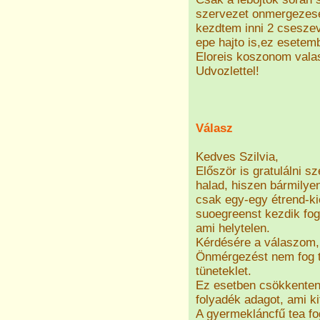
szervezet onmergezese
kezdtem inni 2 csesze
epe hajto is,ez esete
Eloreis koszonom vala
Udvozlettel!
Válasz
Kedves Szilvia,
Először is gratulálni s
halad, hiszen bármilye
csak egy-egy étrend-ki
suoegreenst kezdik fog
ami helytelen.
Kérdésére a válaszom,
Önmérgezést nem fog ta
tüneteklet.
Ez esetben csökkenteni
folyadék adagot, ami kif
A gyermekláncfű tea fog