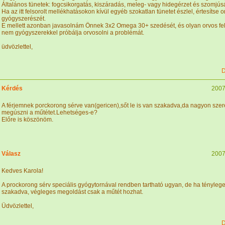
Általános tünetek: fogcsikorgatás, kiszáradás, meleg- vagy hidegérzet és szomjús
Ha az itt felsorolt mellékhatásokon kívül egyéb szokatlan tünetet észlel, értesítse 
gyógyszerészét.
E mellett azonban javasolnám Önnek 3x2 Omega 30+ szedését, és olyan orvos fel
nem gyógyszerekkel próbálja orvosolni a problémát.
üdvözlettel,
D
Kérdés
2007
A férjemnek porckorong sérve van(gericen),sőt le is van szakadva,da nagyon sze
megúszni a műtétet.Lehetséges-e?
Előre is köszönöm.
Válasz
2007
Kedves Karola!
A prockorong sérv speciális gyógytornával rendben tartható ugyan, de ha tényleg
szakadva, végleges megoldást csak a műtét hozhat.
Üdvözlettel,
D