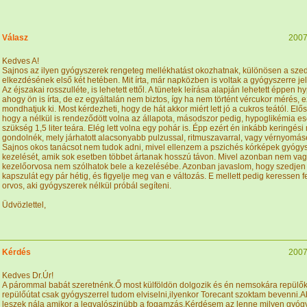
Válasz
2007
Kedves A!
Sajnos az ilyen gyógyszerek rengeteg mellékhatást okozhatnak, különösen a sze
elkezdésének első két hetében. Mit írta, már napközben is voltak a gyógyszerre je
Az éjszakai rosszulléte, is lehetett ettől. A tünetek leírása alapján lehetett éppen h
ahogy ön is írta, de ez egyáltalán nem biztos, így ha nem történt vércukor mérés, e
mondhatjuk ki. Most kérdezheti, hogy de hát akkor miért lett jó a cukros teától. Elősz
hogy a nélkül is rendeződött volna az állapota, másodszor pedig, hypoglikémia es
szükség 1,5 liter teára. Elég lett volna egy pohár is. Épp ezért én inkább keringés
gondolnék, mely járhatott alacsonyabb pulzussal, ritmuszavarral, vagy vérnyomás
Sajnos okos tanácsot nem tudok adni, mivel ellenzem a pszichés kórképek gyógy
kezelését, amik sok esetben többet ártanak hosszú távon. Mivel azonban nem va
kezelőorvosa nem szólhatok bele a kezelésébe. Azonban javaslom, hogy szedje
kapszulát egy pár hétig, és figyelje meg van e változás. E mellett pedig keressen f
orvos, aki gyógyszerek nélkül próbál segíteni.
Üdvözlettel,
Kérdés
2007
Kedves Dr.Úr!
A párommal babát szeretnénk.Ő most külföldön dolgozik és én nemsokára repülő
repülőútat csak gyógyszerrel tudom elviselni,ilyenkor Torecant szoktam bevenni.
leszek nála amikor a legvalószinübb a fogamzás.Kérdésem az lenne milyen gyóg