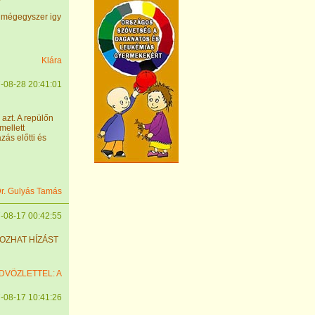
 mégegyszer igy
Klára
-08-28 20:41:01
azt. A repülőn
mellett
zás előtti és
r. Gulyás Tamás
-08-17 00:42:55
OZHAT HÍZÁST
DVÖZLETTEL: A
-08-17 10:41:26