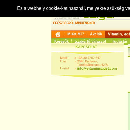
Ez a webhely cookie-kat használ, melyekre szükség v
Miért Mi?
Akciók
Vitamin, eg
Keresők
Szakértő válaszol
Tudástár
KAPCSOLAT
Mobil:
»
+36 30 7262 647
Cím:
»
2040 Budaörs,
Törökbálinti utca 42/B
E-mail:
»
info@vitaminsziget.com