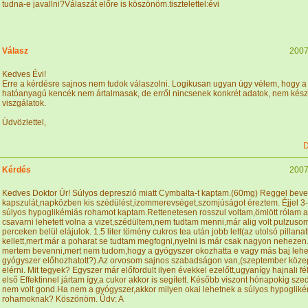
tudna-e javallni?Válaszát előre is köszönöm.tisztelettel:évi
Válasz
2007
Kedves Évi!
Erre a kérdésre sajnos nem tudok válaszolni. Logikusan ugyan úgy vélem, hogy a
hatóanyagú kencék nem ártalmasak, de erről nincsenek konkrét adatok, nem kész
viszgálatok.
Üdvözlettel,
D
Kérdés
2007
Kedves Doktor Úr! Súlyos depreszió miatt Cymbalta-t kaptam.(60mg) Reggel beve
kapszulát,napközben kis szédülést,izommerevséget,szomjúságot éreztem. Éjjel 3-
súlyos hypoglikémiás rohamot kaptam.Rettenetesen rosszul voltam,ömlött rólam a
csavarni lehetett volna a vizet,szédültem,nem tudtam menni,már alig volt pulzus
perceken belül elájulok. 1.5 liter tömény cukros tea után jobb lett(az utolsó pillanat
kellett,mert már a poharat se tudtam megfogni,nyelni is már csak nagyon nehezen
mertem bevenni,mert nem tudom,hogy a gyógyszer okozhatta e vagy más baj lehet
gyógyszer előhozhatott?).Az orvosom sajnos szabadságon van,(szeptember köz
elérni. Mit tegyek? Egyszer már előfordult ilyen évekkel ezelőtt,ugyanígy hajnali fé
első Effektinnel jártam így,a cukor akkor is segített. Később viszont hónapokig szed
nem volt gond.Ha nem a gyógyszer,akkor milyen okai lehetnek a súlyos hypoglik
rohamoknak? Köszönöm. Üdv: A