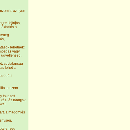
nzem is az ilyen
er, fejfájás,
llékhatás a
emileg
ás,
tások lehetnek:
mmozgás vagy
, ügyetlenség,
étvágytalanság
ás lehet a
neződést
illa: a szem
y fokozott
 kéz- és lábujjak
akai
vart, a magömlés
kenység.
éptelenség.