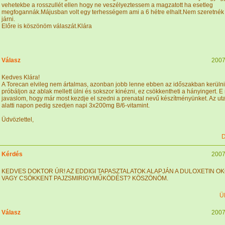
vehetekbe a rosszullét ellen hogy ne veszélyeztessem a magzatott ha esetleg
megfogannák.Májusban volt egy terhességem ami a 6 hétre elhalt.Nem szeretnék
járni.
Előre is köszönöm válaszát.Klára
Válasz
2007
Kedves Klára!
A Torecan elvileg nem ártalmas, azonban jobb lenne ebben az időszakban kerülni 
próbáljon az ablak mellett ülni és sokszor kinézni, ez csökkentheti a hányingert. E 
javaslom, hogy már most kezdje el szedni a prenatal nevű készítményünket. Az uta
alatti napon pedig szedjen napi 3x200mg B/6-vitamint.
Üdvözlettel,
D
Kérdés
2007
KEDVES DOKTOR ÚR! AZ EDDIGI TAPASZTALATOK ALAPJÁN A DULOXETIN OK
VAGY CSÖKKENT PAJZSMIRIGYMŰKÖDÉST? KÖSZÖNÖM.
Ü
Válasz
2007