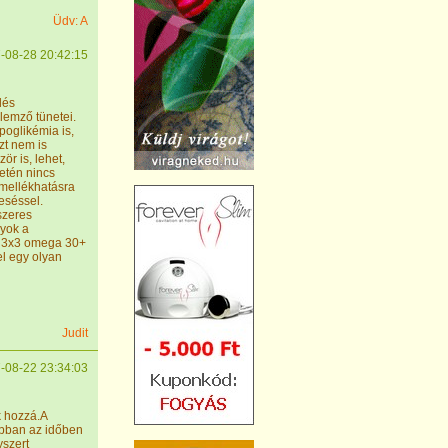
Üdv: A
-08-28 20:42:15
dés
llemző tünetei.
ypoglikémia is,
zt nem is
ör is, lehet,
etén nincs
i mellékhatásra
eséssel.
szeres
gyok a
n 3x3 omega 30+
el egy olyan
Judit
-08-22 23:34:03
k hozzá.A
Abban az időben
yszert