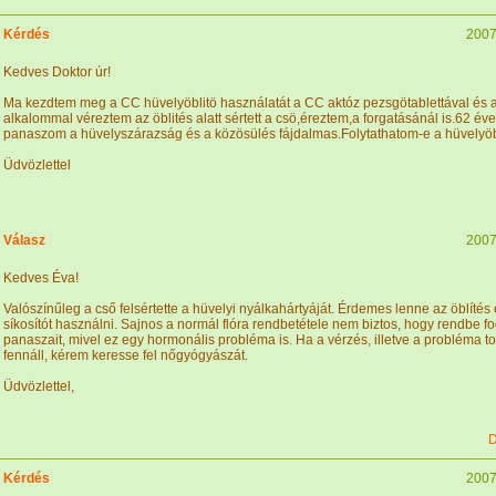
Kérdés
2007
Kedves Doktor úr!
Ma kezdtem meg a CC hüvelyöblitö használatát a CC aktóz pezsgötablettával és a
alkalommal véreztem az öblités alatt sértett a csö,éreztem,a forgatásánál is.62 év
panaszom a hüvelyszárazság és a közösülés fájdalmas.Folytathatom-e a hüvelyöb
Üdvözlettel
Válasz
2007
Kedves Éva!
Valószínűleg a cső felsértette a hüvelyi nyálkahártyáját. Érdemes lenne az öblítés 
síkosítót használni. Sajnos a normál flóra rendbetétele nem biztos, hogy rendbe f
panaszait, mivel ez egy hormonális probléma is. Ha a vérzés, illetve a probléma t
fennáll, kérem keresse fel nőgyógyászát.
Üdvözlettel,
D
Kérdés
2007