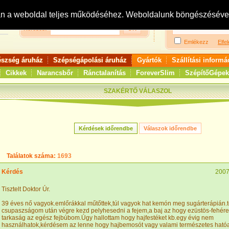
Bejelentkezés:
R
an a weboldal teljes működéséhez. Weboldalunk böngészésével 
Keresés:
Emlékezz
Elfel
észség áruház
Szépségápolási áruház
Gyártók
Szállítási informá
Cikkek
Narancsbőr
Ránctalanítás
ForeverSlim
SzépítőGépek
SZAKÉRTŐ VÁLASZOL
Találatok száma:
1693
Kérdés
2007
Tisztelt Doktor Úr.
39 éves nő vagyok.emlőrákkal műtőttek,túl vagyok hat kemón meg sugárterápián.to
csupaszságom után végre kezd pelyhesedni a fejem,a baj az hogy ezüstös-fehér
tarkaság az egész fejbúbom.Úgy hallottam hogy hajfestéket kb.egy évig nem
használhatok,kérdésem az lenne hogy hajbemosót vagy valami természetes ható