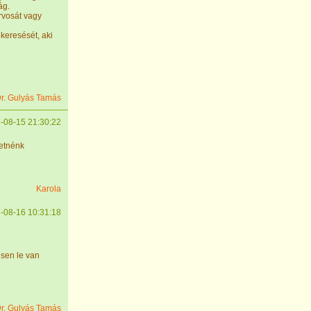
ág.
orvosát vagy
keresését, aki
r. Gulyás Tamás
-08-15 21:30:22
retnénk
Karola
-08-16 10:31:18
esen le van
r. Gulyás Tamás