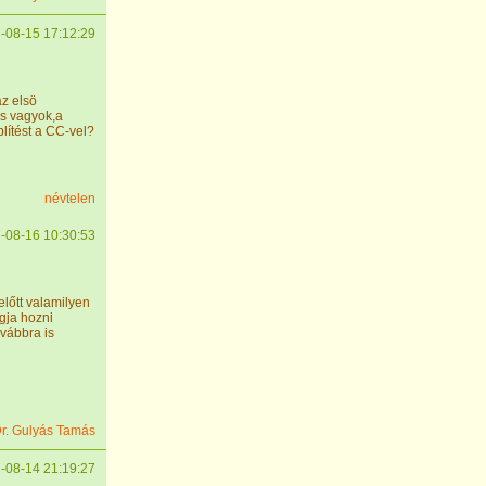
-08-15 17:12:29
z elsö
es vagyok,a
lítést a CC-vel?
névtelen
-08-16 10:30:53
előtt valamilyen
ogja hozni
ovábbra is
r. Gulyás Tamás
-08-14 21:19:27