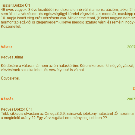
Tisztelt Doktor Úr!
49 éves vagyok, 3 éve kezdődött rendszertelenné válni a menstruációm, akkor 2 h
sem állt el a vérzésem, és egészségügyi küretet végeztek, azt mondták, másképp n
10. napja ismét elég erős vérzésem van. Mit lehetne tenni, (küretet nagyon nem s
hormontablettáktól is idegenkedem), illetve meddig szabad várni és remélni hogy 
Köszönettel,
Válasz
2007
Kedves Júlia!
Kérdésére a válasz már nem az én hatásköröm. Kérem keresse fel nőgyógyászát,
vérzésének sok oka lehet, és veszélyessé is válhat.
Üdvözlettel,
D
Kérdés
2007
Kedves Doktor Úr !
Több cikket is olvastam az Omega3,6,9, zsírsavak jótékony hatásáról .Ön szerint
a megfelelő arány ?? Egy vérvizsgálati eredmény segít ebben ??