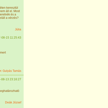
éten keresztül
em áll el. Most
zeretnék és a
eláll a vérzés?
Júlia
-08-15 11:25:43
 mert
r. Gulyás Tamás
-08-13 23:16:27
 meghatározható
Deák József