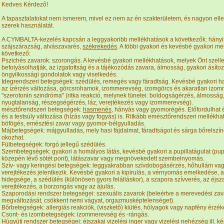
Kedves Kérdező!
A tapasztalatokat nem ismerem, mivel ez nem az én szakterületem, és nagyon elle
szerek használatát.
A CYMBALTA-kezelés kapcsán a leggyakoribb mellékhatások a következők: hánying
szájszárazság, alvászavarés,
székrekedés
. A többi gyakori és kevésbé gyakori me
következő:
Pszichés zavarok: szorongás. A kevésbé gyakori mellékhatások, melyek Önt szell
befolyásolhatják, az izgatottság és a tájékozódás zavara, álmosság, gyakori ásítoz
öngyilkossági gondolatok vagy viselkedés.
Idegrendszeri betegségek: szédülés, remegés vagy fáradtság. Kevésbé gyakori ha
az ízérzés változása, görcsrohamok, izommerevség, izomgörcs és akaratlan izo
"szerotonin szindróma" (ritka reakció, melynek tünetei: boldogságérzés, álmosság
nyugtalanság, részegségérzés, láz, verejtékezés vagy izommerevség).
mésztőrendszeri betegségek:
hasmenés
, hányás vagy gyomorégés. Előfordulhat 
és a testsúly változása (hízás vagy fogyás) is. Ritkább emésztőrendszeri mellékhat
böfögés, emésztési zavar vagy gyomor-bélgyulladás.
Májbetegségek: májgyulladás, mely hasi fájdalmat, fáradtságot és sárga bőrelszí
okozhat.
Fülbetegségek: forgó jellegű szédülés.
Szembetegségek: gyakori a homályos látás, kevésbé gyakori a pupillatágulat (pup
közepén lévő sötét pont), látászavar vagy megnövekedett szembelnyomás.
Szív- vagy keringési betegségek: leggyakrabban szívdobogásérzés, hőhullám vag
verejtékezés jelentkezik. Kevésbé gyakori a kipirulás, a vérnyomás emelkedése, a
hidegsége, a szédülés (különösen gyors felálláskor), a szapora szívverés, az éjsz
verejtékezés, a borzongás vagy az ájulás.
Szaporodási rendszer betegségei: szexuális zavarok (beleértve a merevedési za
megváltozását, csökkent nemi vágyat, orgazmusképtelenséget).
Bőrbetegségek: allergiás reakciók, (viszkető) kiütés, hólyagok vagy napfény érzé
Csont- és izombetegségek: izommerevség és -rángás.
Húgyúti rendszer betegségei: éjszakai vizelési inger vagy vizelési nehézség ill. k