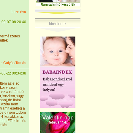
Ránctalanító készülék
incze éva
-09-07 08:20:40
 természetes
ültek
r. Gulyás Tamás
-08-22 00:34:38
ttem az első
kor viszont
 víz,a ruhámból
om,éreztem,hogy
ban),de itatni
. Azóta nem
(amit esetleg a
epéig)nem tudom
l 4-kor,akkor az
tem Effektin-t,és
émiás