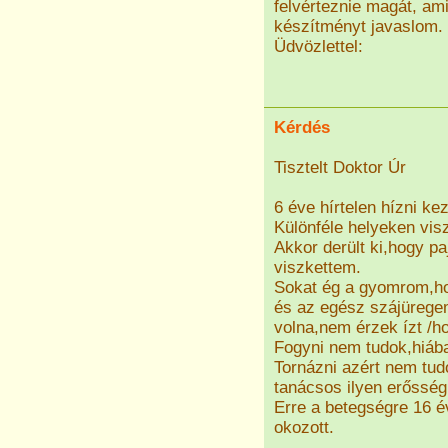
felvérteznie magát, ami
készítményt javaslom.
Üdvözlettel:
Kérdés
Tisztelt Doktor Úr
6 éve hírtelen hízni ke
Különféle helyeken vi
Akkor derült ki,hogy p
viszkettem.
Sokat ég a gyomrom,ho
és az egész szájüregem
volna,nem érzek ízt /h
Fogyni nem tudok,hiába
Tornázni azért nem tu
tanácsos ilyen erősség
Erre a betegségre 16 
okozott.