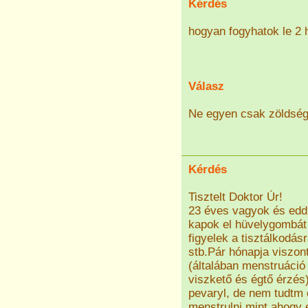
Kérdés
hogyan fogyhatok le 2 h
Válasz
Ne egyen csak zöldsége
Kérdés
Tisztelt Doktor Úr!
23 éves vagyok és eddi
kapok el hüvelygombát 
figyelek a tisztálkodás
stb.Pár hónapja viszon
(általában menstruáció e
viszkető és égtő érzés
pevaryl, de nem tudtm
menstrulni mint ahogy 