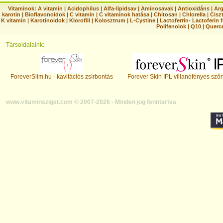
Vitaminok:
A vitamin
|
Acidophilus
|
Alfa-lipidsav
|
Aminosavak
|
Antioxidáns
|
Arg
karotin
|
Bioflavonoidok
|
C vitamin
|
C vitaminok hatása
|
Chitosan
|
Chlorella
|
Ciszt
K vitamin
|
Karotinoidok
|
Klorofill
|
Kolosztrum
|
L-Cystine
|
Lactoferrin- Lactoferin 
Polifenolok
|
Q10
|
Querc
Társoldalaink:
ForeverSlim.hu - kavitációs zsírbontás
Forever Skin IPL villanófényes szőr
www.vitaminsziget.com © 2007-2026 - Minden jog fenntartva