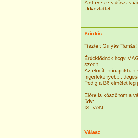
A stressze sidőszakba
Üdvözlettel:
Kérdés
Tisztelt Gulyás Tamás!
Érdeklődnék hogy MAGN
szedni.
Az elmúlt hónapokban
ingerlékenyebb ,idege
Pedig a B6 elméletileg 
Előre is köszönöm a vá
üdv:
ISTVÁN
Válasz