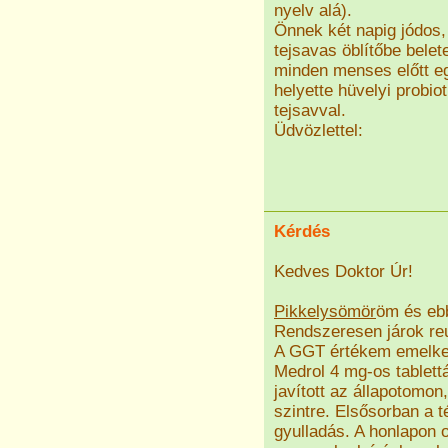
nyelv alá).
Önnek két napig jódos, 
tejsavas öblítőbe belet
minden menses előtt eg
helyette hüvelyi probi
tejsavval.
Üdvözlettel:
Kérdés
Kedves Doktor Úr!
Pikkelysömör
öm és ebb
Rendszeresen járok reum
A GGT értékem emelkede
Medrol 4 mg-os tablettá
javított az állapotomon
szintre. Elsősorban a té
gyulladás. A honlapon o