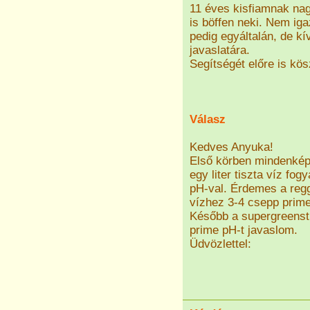
11 éves kisfiamnak nag
is böffen neki. Nem ig
pedig egyáltalán, de k
javaslatára.
Segítségét előre is kö
Válasz
Kedves Anyuka!
Első körben mindenkép
egy liter tiszta víz fo
pH-val. Érdemes a regge
vízhez 3-4 csepp prime
Később a supergreenst 
prime pH-t javaslom.
Üdvözlettel: