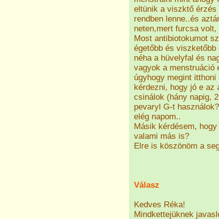
eltünik a viszktő érzé
rendben lenne..és azt
neten,mert furcsa volt,
Most antibiotokumot sz
égetőbb és viszketőbb 
néha a hüvelyfal és na
vagyok a menstruáció e
úgyhogy megint itthoni
kérdezni, hogy jó e az
csinálok (hány napig, 
pevaryl G-t használok?
elég napom..
Másik kérdésem, hogy 
valami más is?
Elre is köszönöm a seg
Válasz
Kedves Réka!
Mindkettejüknek javasl