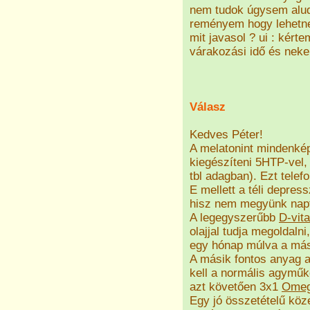
nem tudok úgysem alud
reményem hogy lehetne 
mit javasol ? ui : kért
várakozási idő és nek
Válasz
Kedves Péter!
A melatonint mindenkép
kiegészíteni 5HTP-vel, 
tbl adagban). Ezt telef
E mellett a téli depre
hisz nem megyünk napf
A legegyszerűbb
D-vit
olajjal tudja megoldaln
egy hónap múlva a mási
A másik fontos anyag 
kell a normális agyműk
azt követően 3x1
Omeg
Egy jó összetételű köz