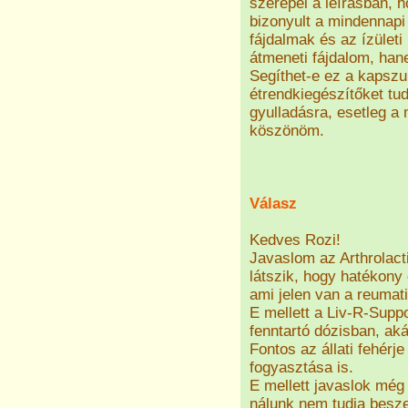
szerepel a leírásban, h
bizonyult a mindennapi
fájdalmak és az ízüle
átmeneti fájdalom, han
Segíthet-e ez a kapsz
étrendkiegészítőket tud
gyulladásra, esetleg a
köszönöm.
Válasz
Kedves Rozi!
Javaslom az Arthrolact
látszik, hogy hatékony
ami jelen van a reumat
E mellett a Liv-R-Supp
fenntartó dózisban, ak
Fontos az állati fehér
fogyasztása is.
E mellett javaslok mé
nálunk nem tudja besze