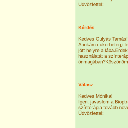
Üdvözlettel:
Kérdés
Kedves Gulyás Tamás!
Apukám cukorbeteg,ill
jött helyre a lába.Érde
használatát a színterá
önmagában?Köszönöm 
Válasz
Kedves Mónika!
Igen, javaslom a Bioptr
színterápia tovább növe
Üdvözlettel: