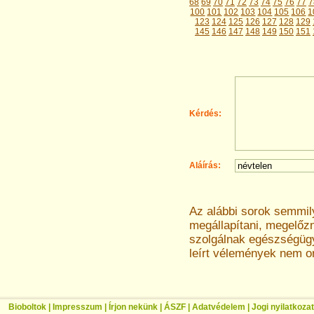
68
69
70
71
72
73
74
75
76
77
7
100
101
102
103
104
105
106
1
123
124
125
126
127
128
129
145
146
147
148
149
150
151
Kérdés:
Aláírás:
Az alábbi sorok semmi
megállapítani, megelőz
szolgálnak egészségügyi
leírt vélemények nem o
Bioboltok
|
Impresszum
|
Írjon nekünk
|
ÁSZF
|
Adatvédelem
|
Jogi nyilatkozat