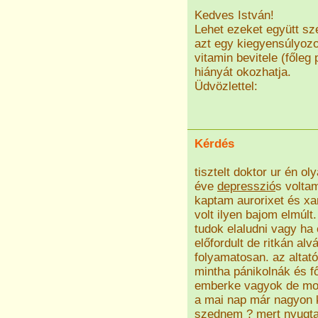
Kedves István!
Lehet ezeket együtt sz
azt egy kiegyensúlyozot
vitamin bevitele (főleg 
hiányát okozhatja.
Üdvözlettel:
Kérdés
tisztelt doktor ur én o
éve
depresszió
s volta
kaptam aurorixet és xa
volt ilyen bajom elmúl
tudok elaludni vagy ha e
előfordult de ritkán a
folyamatosan. az alta
mintha pánikolnák és 
emberke vagyok de mos
a mai nap már nagyon ke
szednem ? mert nyugta