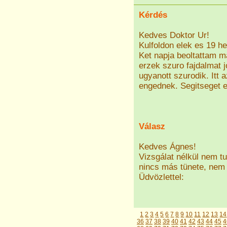
Kérdés
Kedves Doktor Ur!
Kulfoldon elek es 19 h
Ket napja beoltattam m
erzek szuro fajdalmat j
ugyanott szurodik. Itt
engednek. Segitseget e
Válasz
Kedves Ágnes!
Vizsgálat nélkül nem t
nincs más tünete, nem k
Üdvözlettel:
1
2
3
4
5
6
7
8
9
10
11
12
13
14
36
37
38
39
40
41
42
43
44
45
4