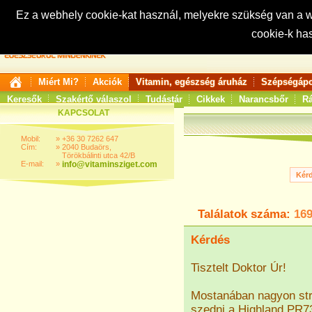
Ez a webhely cookie-kat használ, melyekre szükség van a
cookie-k ha
Keresés:
Miért Mi?
Akciók
Vitamin, egészség áruház
Szépségápo
Keresők
Szakértő válaszol
Tudástár
Cikkek
Narancsbőr
Rá
KAPCSOLAT
Mobil:
»
+36 30 7262 647
Cím:
»
2040 Budaörs,
Törökbálinti utca 42/B
E-mail:
»
info@vitaminsziget.com
Találatok száma:
16
Kérdés
Tisztelt Doktor Úr!
Mostanában nagyon str
szedni a Highland PR