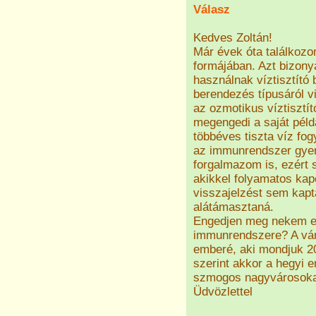
Válasz
Kedves Zoltán!
Már évek óta találkozo
formájában. Azt bizony
használnak víztisztító
berendezés típusáról v
az ozmotikus víztisztít
megengedi a saját pél
többéves tiszta víz fo
az immunrendszer gyen
forgalmazom is, ezért 
akikkel folyamatos kap
visszajelzést sem kapt
alátámasztaná.
Engedjen meg nekem eg
immunrendszere? A vár
emberé, aki mondjuk 20
szerint akkor a hegyi e
szmogos nagyvárosoka
Üdvözlettel