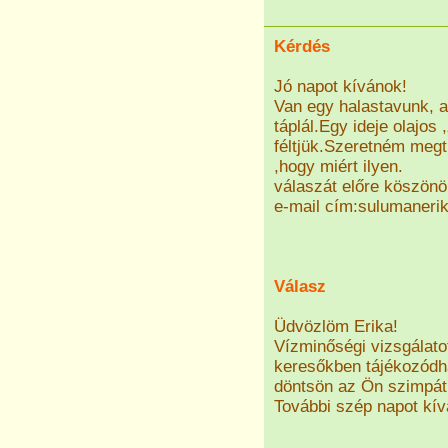
Kérdés
Jó napot kívánok!
Van egy halastavunk, am
táplál.Egy ideje olajos 
féltjük.Szeretném megt
,hogy miért ilyen.
válaszát előre köszön
e-mail cím:sulumaneri
Válasz
Üdvözlöm Erika!
Vízminőségi vizsgálatot
keresőkben tájékozódha
döntsön az Ön szimpáti
További szép napot kív