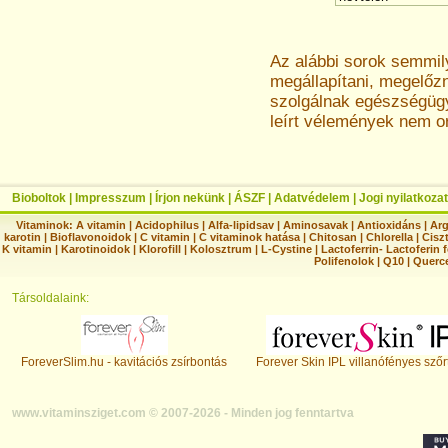
Az alábbi sorok semmi
megállapítani, megelőz
szolgálnak egészségügyi
leírt vélemények nem o
Bioboltok
|
Impresszum
|
Írjon nekünk
|
ÁSZF
|
Adatvédelem
|
Jogi nyilatkozat
Vitaminok:
A vitamin
|
Acidophilus
|
Alfa-lipidsav
|
Aminosavak
|
Antioxidáns
|
Arg
karotin
|
Bioflavonoidok
|
C vitamin
|
C vitaminok hatása
|
Chitosan
|
Chlorella
|
Ciszt
K vitamin
|
Karotinoidok
|
Klorofill
|
Kolosztrum
|
L-Cystine
|
Lactoferrin- Lactoferin 
Polifenolok
|
Q10
|
Querc
Társoldalaink:
ForeverSlim.hu - kavitációs zsírbontás
Forever Skin IPL villanófényes szőr
www.vitaminsziget.com © 2007-2026 - Minden jog fenntartva