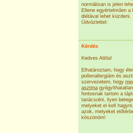
normálisan is jelen le
Ellene egyértelműen a 
diétával lehet küzdeni.
Üdvözlettel:
Kérdés
Kedves Attila!
Elhatároztam, hogy éle
pollenallergiám és as
szervezetem, hogy
me
asztma
gyógyíthatatla
fontosnak tartom a táp
tanácsolni, ilyen bete
melyeket el kell hagyni
azok, melyeket előtérbe
köszönöm!