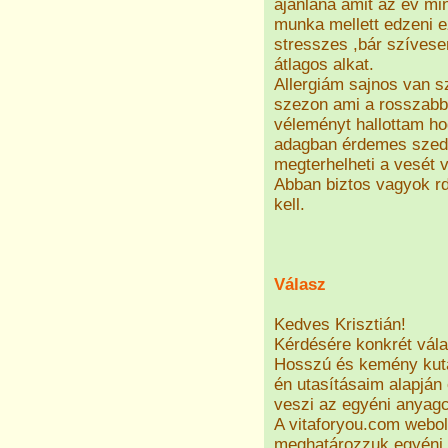
ajánlana amit az év mi
munka mellett edzeni 
stresszes ,bár szíves
átlagos alkat.
Allergiám sajnos van s
szezon ami a rosszabb
véleményt hallottam h
adagban érdemes szedn
megterhelheti a vesét 
Abban biztos vagyok r
kell.
Válasz
Kedves Krisztián!
Kérdésére konkrét vála
Hosszú és kemény kuta
én utasításaim alapján 
veszi az egyéni anyagc
A vitaforyou.com webol
meghatározzuk egyéni 