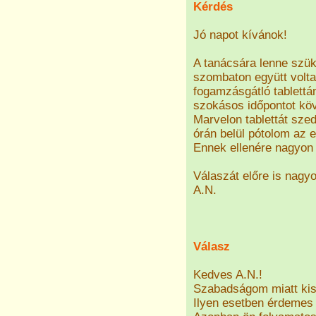
Kérdés
Jó napot kívánok!
A tanácsára lenne szük
szombaton együtt volta
fogamzásgátló tablettám
szokásos időpontot kö
Marvelon tablettát sze
órán belül pótolom az e
Ennek ellenére nagyon
Válaszát előre is nag
A.N.
Válasz
Kedves A.N.!
Szabadságom miatt kis
Ilyen esetben érdemes 