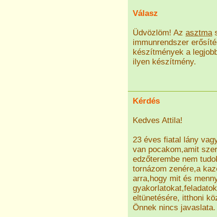
Válasz
Üdvözlöm! Az
asztma
s
immunrendszer erősítés
készítmények a legjobba
ilyen készítmény.
Kérdés
Kedves Attila!
23 éves fiatal lány va
van pocakom,amit szer
edzőterembe nem tudok 
tornázom zenére,a kaze
arra,hogy mit és menn
gyakorlatokat,feladato
eltünetésére, itthoni k
Önnek nincs javaslata.