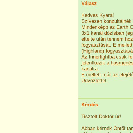
Válasz
Kedves Kyara!
Szívesen konzultálnék 
Mindenképp az Earth C
3x1 kanál dózisban (eg
eltelte után tenném ho
fogyasztását. E mellett
(Highland) fogyasztásá
Az Innerlightba csak f
jelentkezik a
hasmené
kanálra.
E mellett már az elejét
Üdvözlettel:
Kérdés
Tisztelt Doktor úr!
Abban kérnék Öntől tan