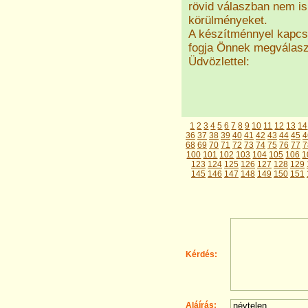
rövid válaszban nem is
körülményeket.
A készítménnyel kapcso
fogja Önnek megválasz
Üdvözlettel:
1
2
3
4
5
6
7
8
9
10
11
12
13
14
36
37
38
39
40
41
42
43
44
45
4
68
69
70
71
72
73
74
75
76
77
7
100
101
102
103
104
105
106
1
123
124
125
126
127
128
129
145
146
147
148
149
150
151
Kérdés:
Aláírás: