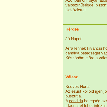
Azonban ön folyamatos
valószínűséggel bizton
Üdvözlettel:
Kérdés
Jó Napot!
Arra lennék kiváncsi h
candida
betegséget vag
Köszönöm előre a vála
Válasz
Kedves Nóra!
Az ezüst kolloid igen j
pusztítja.
A
candida
betegség azo
irtással el lehet intézn