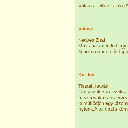
Válaszát előre is kösz
Válasz
Kedves Zita!
Mostanában indult egy 
Minden napra más fajta
Kérdés
Tisztelt István!
Fantasztikusak ezek a 
hasznosak-e a szerve
jó müködjön egy bizon
rajtunk.A túl tiszta kö