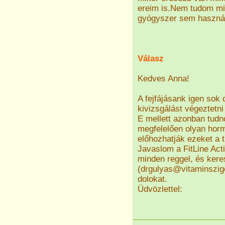
ereim is.Nem tudom mié
gyógyszer sem használ.I
Válasz
Kedves Anna!
A fejfájásank igen sok 
kivizsgálást végeztetni
E mellett azonban tudn
megfelelően olyan horm
előhozhatják ezeket a t
Javaslom a FitLine Ac
minden reggel, és ker
(drgulyas@vitaminszig
dolokat.
Üdvözlettel: