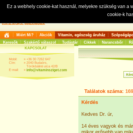
Ez a webhely cookie-kat használ, melyekre szükség van a
cookie-k ha
Keresés:
Miért Mi?
Akciók
Vitamin, egészség áruház
Szépségápo
Keresők
Szakértő válaszol
Tudástár
Cikkek
Narancsbőr
Rá
KAPCSOLAT
Mobil:
»
+36 30 7262 647
Cím:
»
2040 Budaörs,
Törökbálinti utca 42/B
E-mail:
»
info@vitaminsziget.com
Találatok száma:
16
Kérdés
Kedves Dr. úr,
14 éves vagyok és már 
mikor erősebb van mik