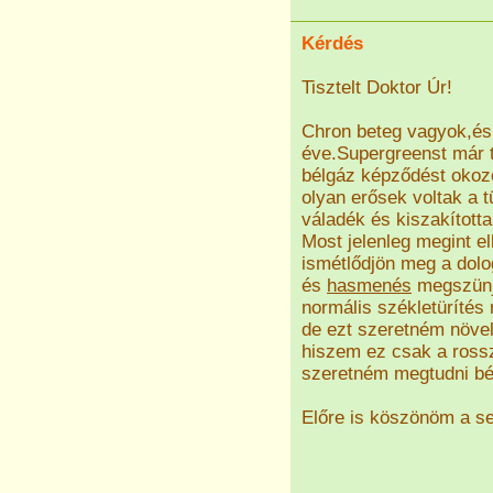
Kérdés
Tisztelt Doktor Úr!
Chron beteg vagyok,és 
éve.Supergreenst már 
bélgáz képződést okozo
olyan erősek voltak a t
váladék és kiszakított
Most jelenleg megint e
ismétlődjön meg a dolo
és
hasmenés
megszünjö
normális székletürítés
de ezt szeretném növel
hiszem ez csak a rossz
szeretném megtudni bélf
Előre is köszönöm a se