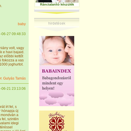
Ránctalanító készülék
n.
baby
-06-27 09:48:33
iány volt, vagy
k e havi bajaid.
z előbbi kettőt
i fokozza a vas
 1000 joghurtot.
r. Gulyás Tamás
-06-21 23:13:06
 írt fel, s
ár hónapja új
t, mondván a
fel, szintén
valami idegi
ltéréssel