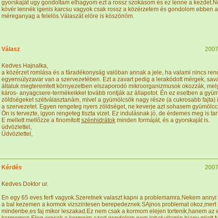
gyorskaját ugy gondoltam elhagyom ezt a rossz szokásom és ez lenne a kezdet.N
kövér lennék igenis karcsu vagyok csak rossz a közérzetem és gondolom ebben a
méreganyag a felelös.Válaszát elöre is köszönöm.
Válasz
2007
Kedves Hajnalka,
a közérzet romlása és a fáradékonyság valóban annak a jele, ha valami nincs ren
egyensúlyzavar van a szervezetében. Ezt a zavart pedig a lerakódott mérgek, savak
általuk megteremtett környezetben elszaporodó mikroorganizmusok okozzák, me
káros- anyagcsere-termékeikkel tovább rontják az állapotot. Én ez esetben a gyü
zöldségeket szétválasztanám, mivel a gyümölcsök nagy része (a cukrosabb fajta) 
a szervezetet. Egyen rengeteg nyers zöldséget, ne keverje azt sohasem gyümölcc
Ön is tervezte, igyon rengeteg tiszta vizet. Ez indulásnak jó, de érdemes meg is ta
E mellett mellőzze a finomított
szénhidrátok
minden formáját, és a gyorskaját is.
üdvözlettel,
Üdvözlettel,
Kérdés
2007
Kedves Doktor ur.
En egy 65 eves ferfi vagyok.Szeretnek valaszt kapni a problemamra.Nekem anny
a bal kezemen a kormok vizszintesen berepedeznek.SAjnos problemat okoz,mert
mindenbe,es faj mikor leszakad.Ez nem csak a kormom elejen tortenik,hanem az