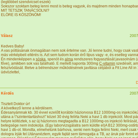
(legtöbbet szendvicset eszek)
Sokszor szoktam beteg lenni most is beteg vagyok, és majdnem minden honapba
MIT TETSZIK TANÁCSOLNI?
ELÖRE IS KÖSZÖNÖM!
Válasz
2007
Kedves Baby!
A vas pótlásának önmagában nem sok értelme van. Jó lenne tudni, hogy csak vash
más vérképbeli eltérés is. Azt sem tudom korán érő típus vagy -e, és esetleg vanna
Én mindenképpen a
sóska
, spenót és
alma
rendszeres fogyasztását javasolnám (a
főve), amikben sok vas található. E mellett naponta 300mg
C-vitamin
szedését, am
felszívódását. Illetve a bélrendszer működésének javítása céljából a Fit Line All in
üdvözlettel,
D
Kérdés
2007
Tisztelt Doktor úr!
A következő lenne a kérdésem.
Édesanyámnak kb. 30 évvel ezelőtt korábbi háziorvosa B12 1000mg-os injekciókúrát
utána a \"szintentartáshoz\" közel 30 évig felírta Neki a havi 1 db injekciót. Most p
helyre költöztek, s az új háziorvos megtagadta a B12 1000mg-os injekció felírásá
betegsége nem indokolja. (Egy laborvizsgálatra sem küldte el)A B12 300mg-ostírta 
havi 1 db-ot. Mondta, elmehetünk bárhova, senki nem fogja felírni Neki, mert csak 
dologra írják fel.Utánanéztem, egyik fajtát sem támogatja a TB, az áruk pár forint e