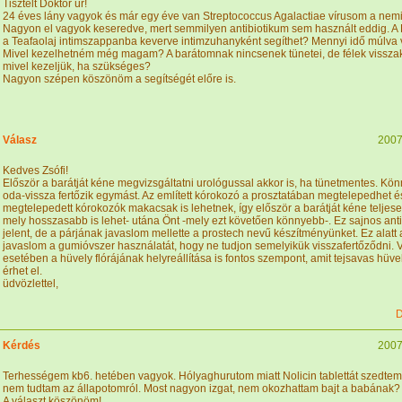
Tisztelt Doktor úr!
24 éves lány vagyok és már egy éve van Streptococcus Agalactiae vírusom a nem
Nagyon el vagyok keseredve, mert semmilyen antibiotikum sem használt eddig. A D
a Teafaolaj intimszappanba keverve intimzuhanyként segíthet? Mennyi idő múlva 
Mivel kezelhetném még magam? A barátomnak nincsenek tünetei, de félek vissza
mivel kezeljük, ha szükséges?
Nagyon szépen köszönöm a segítségét előre is.
Válasz
2007
Kedves Zsófi!
Először a barátját kéne megvizsgáltatni urológussal akkor is, ha tünetmentes. Kö
oda-vissza fertőzik egymást. Az említett kórokozó a prosztatában megtelepedhet és
megtelepedett kórokozók makacsak is lehetnek, így először a barátját kéne teljesen
mely hosszasabb is lehet- utána Önt -mely ezt követően könnyebb-. Ez sajnos anti
jelent, de a párjának javaslom mellette a prostech nevű készítményünket. Ez alatt 
javaslom a gumióvszer használatát, hogy ne tudjon semelyikük visszafertőződni. 
esetében a hüvely flórájának helyreállítása is fontos szempont, amit tejsavas hüve
érhet el.
üdvözlettel,
D
Kérdés
2007
Terhességem kb6. hetében vagyok. Hólyaghurutom miatt Nolicin tablettát szedte
nem tudtam az állapotomról. Most nagyon izgat, nem okozhattam bajt a babának?
A választ köszönöm!