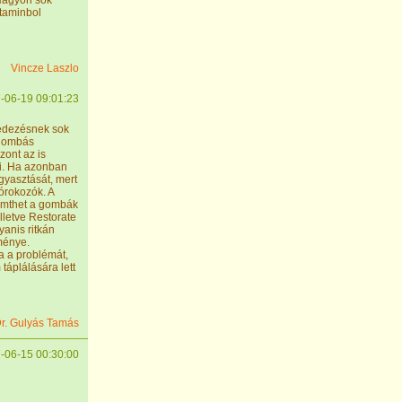
Nagyon sok
itaminbol
Vincze Laszlo
-06-19 09:01:23
pedezésnek sok
 gombás
zont az is
i. Ha azonban
gyasztását, mert
órokozók. A
remthet a gombák
lletve Restorate
yanis ritkán
ménye.
a a problémát,
táplálására lett
r. Gulyás Tamás
-06-15 00:30:00