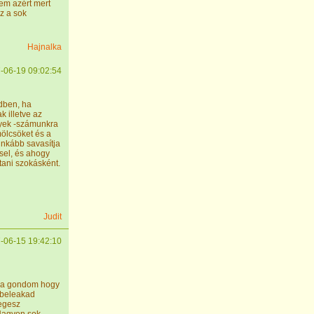
em azért mert
z a sok
Hajnalka
-06-19 09:02:54
dben, ha
 illetve az
lyek -számunkra
mölcsöket és a
inkább savasítja
sel, és ahogy
rtani szokásként.
Judit
-06-15 19:42:10
i a gondom hogy
 beleakad
 egesz