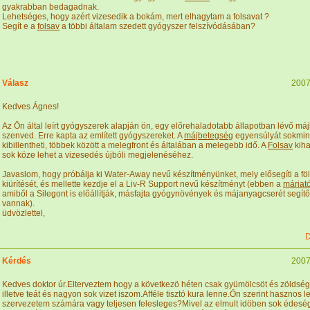
gyakrabban bedagadnak.
Lehetséges, hogy azért vizesedik a bokám, mert elhagytam a folsavat ?
Segít e a
folsav
a többi általam szedett gyógyszer felszívódásában?
Válasz
2007
Kedves Ágnes!
Az Ön által leírt gyógyszerek alapján ön, egy előrehaladotabb állapotban lévő m
szenved. Erre kapta az említett gyógyszereket. A
májbetegség
egyensúlyát sokmi
kibillentheti, többek között a melegfront és általában a melegebb idő. A
Folsav
kih
sok köze lehet a vizesedés újbóli megjelenéséhez.
Javaslom, hogy próbálja ki Water-Away nevű készítményünket, mely elősegíti a fö
kiürítését, és mellette kezdje el a Liv-R Support nevű készítményt (ebben a
máriat
amiből a Silegont is előállítják, másfajta gyógynövények és májanyagcserét segít
vannak).
üdvözlettel,
D
Kérdés
2007
Kedves doktor úr.Elterveztem hogy a következö héten csak gyümölcsöt és zöldség
illetve teát és nagyon sok vizet iszom.Afféle tisztó kura lenne.Ön szerint hasznos l
szervezetem számára vagy teljesen felesleges?Mivel az elmult idöben sok édeség