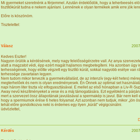
Mi gyermeket szeretnénk a férjemmel. Azután érdeklődök, hogy a teherbeesés elöt
tisztítókúrát tudna e nekem ajánlani. Lennének e olyan termékek amik erre jók le
Előre is köszönöm.
Tisztelettel:
Válasz
2007
Kedves Eszter!
Nagyon örülök a kérdésének, mely nagy felelősségérzetre vall. Az anya szervezet
alatt a magzatot védi, épp ezért magát hajlamos megbetegíteni. Ha azonban úgy i
terhességének, hogy előtte végzett egy tisztító kúrát, sokkal nagyobb esélye van r
terhessége zavartalan legyen.
Nem tudom mikor tervezik a gyermekvállalást, de az intenzív (egy-két hetes) mére
megterhelőek és nem is olyan eredményesek. Én Önnek az optimal set használatá
napi három liter tiszta víz elfogyasztásával. E mellet az első hónapban a Liv-R-Su
Away nevű készítményeket a vese és a máj támogatására. Ezt egyébként a párjána
mert a szervezet össz állapotának javulásával a spermakép is javul. Bár nem kell e
hogy a spermiumok érése 6 hetes folyamat. Azt azonban nem tudjuk, mikor „jön ös
tehát előre gondolkozva neki is érdemes egy ilyen „kúrát” végigcsinálni.
üdvözlettel,
D
Kérdés
2007