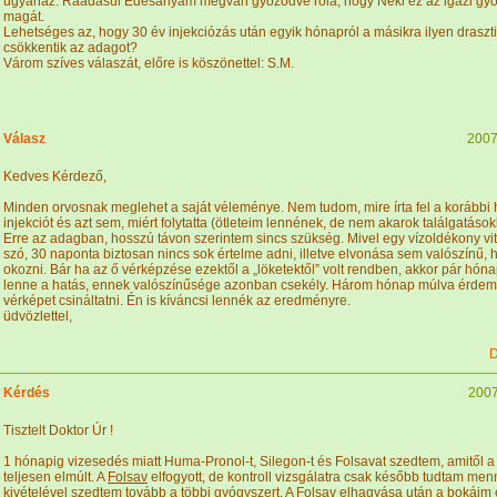
ugyanaz. Ráadásul Édesanyám megvan győződve róla, hogy Neki ez az igazi gyógy
magát.
Lehetséges az, hogy 30 év injekciózás után egyik hónapról a másikra ilyen draszt
csökkentik az adagot?
Várom szíves válaszát, előre is köszönettel: S.M.
Válasz
2007
Kedves Kérdező,
Minden orvosnak meglehet a saját véleménye. Nem tudom, mire írta fel a korábbi 
injekciót és azt sem, miért folytatta (ötleteim lennének, de nem akarok találgatáso
Erre az adagban, hosszú távon szerintem sincs szükség. Mivel egy vízoldékony vi
szó, 30 naponta biztosan nincs sok értelme adni, illetve elvonása sem valószínű, h
okozni. Bár ha az ő vérképzése ezektől a „löketektől” volt rendben, akkor pár hón
lenne a hatás, ennek valószínűsége azonban csekély. Három hónap múlva érdem
vérképet csináltatni. Én is kíváncsi lennék az eredményre.
üdvözlettel,
D
Kérdés
2007
Tisztelt Doktor Úr !
1 hónapig vizesedés miatt Huma-Pronol-t, Silegon-t és Folsavat szedtem, amitől 
teljesen elmúlt. A
Folsav
elfogyott, de kontroll vizsgálatra csak később tudtam menn
kivételével szedtem tovább a többi gyógyszert. A
Folsav
elhagyása után a bokáim 