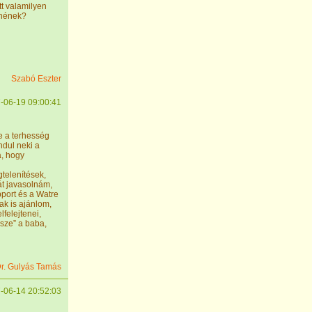
t valamilyen
nnének?
Szabó Eszter
-06-19 09:00:41
e a terhesség
ndul neki a
á, hogy
gtelenítések,
t javasolnám,
pport és a Watre
k is ajánlom,
lfelejtenei,
sze” a baba,
r. Gulyás Tamás
-06-14 20:52:03