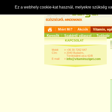
Ez a webhely cookie-kat használ, melyekre szükség v
Miért Mi?
Akciók
Vitamin, eg
Keresők
Szakértő válaszol
Tudástár
KAPCSOLAT
Mobil:
»
+36 30 7262 647
Cím:
»
2040 Budaörs,
Törökbálinti utca 42/B
E-mail:
»
info@vitaminsziget.com