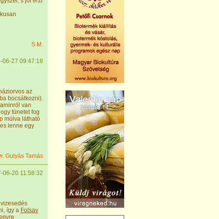
szer, s jól érzi
ikusan
S.M.
-06-27 09:47:18
háziorvos az
kba bocsátkozni).
taminról van
ogy tünetet fog
ap múlva látható
es lenne egy
r. Gulyás Tamás
-06-20 11:58:32
a vizesedés
i, így a
Folsav
egyre