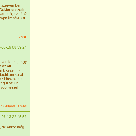
i szervemben.
oktor úr szerint
várható javulás?
kapnám tőle. Őt
Zsófi
-06-19 08:59:24
nnyen lehet, hogy
 az ott
 kikezelni -
biotikum kúrát
az időszak alatt
Végül az Ön
lyöblítéssel
r. Gulyás Tamás
-06-13 22:45:58
m, de akkor még