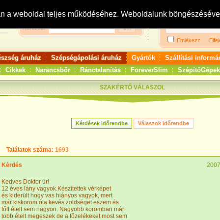
Bejelentkezés:
R
an a weboldal teljes működéséhez. Weboldalunk böngészésével 
Keresés:
Emlékezz
Elfel
észség áruház
Szépségápolási áruház
Gyártók
Szállítási informá
Cikkek
Narancsbőr
Ránctalanítás
ForeverSlim
SzépítőGépek
SZAKÉRTŐ VÁLASZOL
Találatok száma:
1693
Kérdés
2007
Kedves Doktor úr!
12 éves lány vagyok.Készitettek vérképet
és kiderült hogy vas hiányos vagyok, mert
már kiskorom óta kevés zöldséget eszem és
főtt ételt sem nagyon. Nagyobb koromban már
több ételt megeszek de a főzelékeket most sem