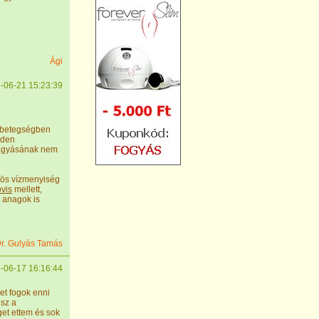
Ági
-06-21 15:23:39
ájbetegségben
nden
agyásának nem
lös vízmenyiség
övis
mellett,
ő anagok is
r. Gulyás Tamás
-06-17 16:16:44
et fogok enni
esz a
et ettem és sok