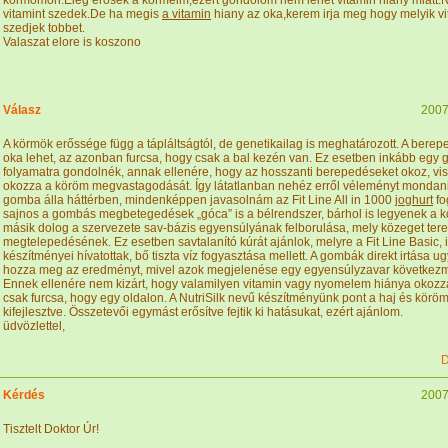
kormomon.Eleg erosek a kormeim,ezert gondolom nem lehet vitamin hiany miatt.
vitamint szedek.De ha megis
a vitamin
hiany az oka,kerem irja meg hogy melyik v
szedjek tobbet.
Valaszat elore is koszono
Válasz
2007
A körmök erőssége függ a tápláltságtól, de genetikailag is meghatározott. A bere
oka lehet, az azonban furcsa, hogy csak a bal kezén van. Ez esetben inkább egy
folyamatra gondolnék, annak ellenére, hogy az hosszanti berepedéseket okoz, vis
okozza a köröm megvastagodását. Így látatlanban nehéz erről véleményt mondan
gomba álla háttérben, mindenképpen javasolnám az Fit Line All in 1000
joghurt
fo
sajnos a gombás megbetegedések „góca” is a bélrendszer, bárhol is legyenek a k
másik dolog a szervezete sav-bázis egyensúlyának felborulása, mely közeget te
megtelepedésének. Ez esetben savtalanító kúrát ajánlok, melyre a Fit Line Basic, i
készítményei hívatottak, bő tiszta víz fogyasztása mellett. A gombák direkt irtása ug
hozza meg az eredményt, mivel azok megjelenése egy egyensúlyzavar következ
Ennek ellenére nem kizárt, hogy valamilyen vitamin vagy nyomelem hiánya okozz
csak furcsa, hogy egy oldalon. A NutriSilk nevű készítményünk pont a haj és köröm 
kifejlesztve. Összetevői egymást erősítve fejtik ki hatásukat, ezért ajánlom.
üdvözlettel,
D
Kérdés
2007
Tisztelt Doktor Úr!