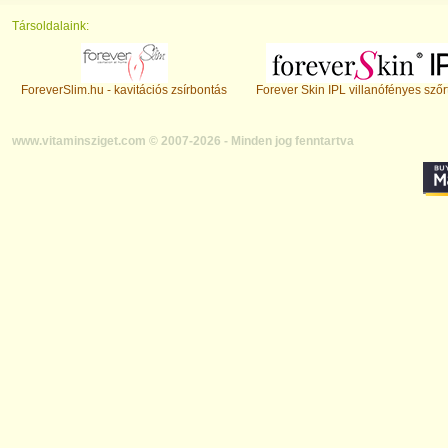
Társoldalaink:
ForeverSlim.hu - kavitációs zsírbontás
Forever Skin IPL villanófényes szőr
www.vitaminsziget.com © 2007-2026 - Minden jog fenntartva