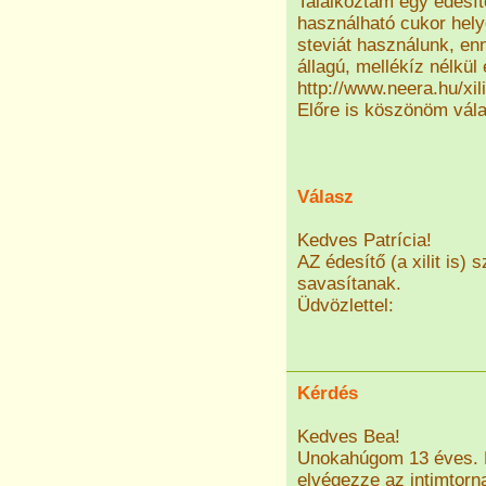
Találkoztam egy édesítő
használható cukor helye
steviát használunk, en
állagú, mellékíz nélkül
http://www.neera.hu/xili
Előre is köszönöm vála
Válasz
Kedves Patrícia!
AZ édesítő (a xilit is)
savasítanak.
Üdvözlettel:
Kérdés
Kedves Bea!
Unokahúgom 13 éves. 
elvégezze az intimtor