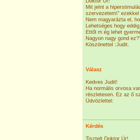
Doktor Úr!
Mit jelnt a hiperstimul
szervezetem\" ezekkel
Nem magyarázta el, hog
Lehetséges hogy eddig 
Ettől m ég lehet gyer
Nagyon nagy gond ez?
Köszönettel :Judit.
Válasz
Kedves Judit!
Ha normális orvosa van
részletesen. Ez az ő sz
Üdvözlettel:
Kérdés
Tisztelt Doktor Úr!