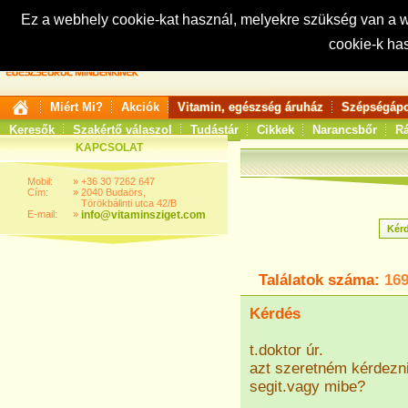
Ez a webhely cookie-kat használ, melyekre szükség van a
cookie-k ha
Keresés:
Miért Mi?
Akciók
Vitamin, egészség áruház
Szépségápo
Keresők
Szakértő válaszol
Tudástár
Cikkek
Narancsbőr
Rá
KAPCSOLAT
Mobil:
»
+36 30 7262 647
Cím:
»
2040 Budaörs,
Törökbálinti utca 42/B
E-mail:
»
info@vitaminsziget.com
Találatok száma:
16
Kérdés
t.doktor úr.
azt szeretném kérdezn
segit.vagy mibe?