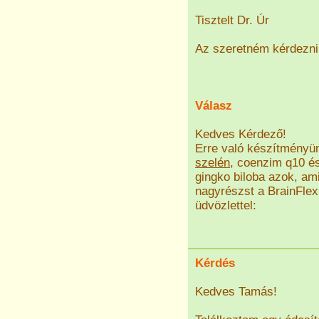
Tisztelt Dr. Úr
Az szeretném kérdezni
Válasz
Kedves Kérdező!
Erre való készítményü
szelén
, coenzim q10 és
gingko biloba azok, am
nagyrészst a BrainFlex
üdvözlettel:
Kérdés
Kedves Tamás!