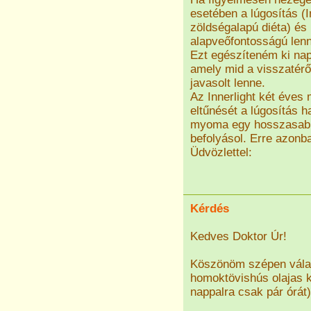
esetében a lúgosítás (I
zöldségalapú diéta) és
alapveőfontosságú len
Ezt egészíteném ki nap
amely mid a visszatérő
javasolt lenne.
Az Innerlight két éves 
eltűnését a lúgosítás h
myoma egy hosszasabba
befolyásol. Erre azonb
Üdvözlettel:
Kérdés
Kedves Doktor Úr!
Köszönöm szépen vála
homoktövishús olajas k
nappalra csak pár órát)