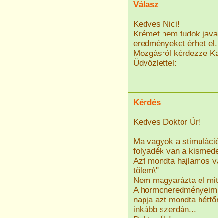
Válasz
Kedves Nici!
Krémet nem tudok javas
eredményeket érhet el.
Mozgásról kérdezze Kat
Üdvözlettel:
Kérdés
Kedves Doktor Úr!
Ma vagyok a stimuláció
folyadék van a kismede
Azt mondta hajlamos vag
tőlem\"
Nem magyarázta el mit j
A hormoneredményeim jó
napja azt mondta hétfő
inkább szerdán...