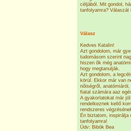
céljából. Mit gondol, 
tanfolyamra? Válaszát t
Válasz
Kedves Katalin!
Azt gondolom, már gye
tudomásom szerint nag
hiszen ők még anatómiai
hogy megtanulják.
Azt gondolom, a legcél
körül. Ekkor már van n
nőiségről, anatómiáról,
fiatal számára aaz egé
A gyakorlatokat már jól
rendelkeznek kellő kom
rendszeres végzésének 
Én biztatom, inspirálja
tanfolyamra!
Üdv: Bibók Bea