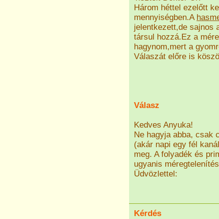
Három héttel ezelőtt kez
mennyiségben.A
hasm
jelentkezett,de sajnos
társul hozzá.Ez a méreg
hagynom,mert a gyomrom
Válaszát előre is kösz
Válasz
Kedves Anyuka!
Ne hagyja abba, csak 
(akár napi egy fél kan
meg. A folyadék és pri
ugyanis méregtelenítési
Üdvözlettel:
Kérdés