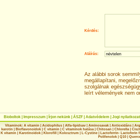
Kérdés:
Aláírás:
Az alábbi sorok semmi
megállapítani, megelőz
szolgálnak egészségügyi
leírt vélemények nem o
Bioboltok
|
Impresszum
|
Írjon nekünk
|
ÁSZF
|
Adatvédelem
|
Jogi nyilatkozat
Vitaminok:
A vitamin
|
Acidophilus
|
Alfa-lipidsav
|
Aminosavak
|
Antioxidáns
|
Arg
karotin
|
Bioflavonoidok
|
C vitamin
|
C vitaminok hatása
|
Chitosan
|
Chlorella
|
Ciszt
K vitamin
|
Karotinoidok
|
Klorofill
|
Kolosztrum
|
L-Cystine
|
Lactoferrin- Lactoferin 
Polifenolok
|
Q10
|
Querc