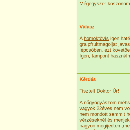
Mégegyszer köszönöm
Válasz
A
homoktövis
igen haté
graipfruitmagoljat jav
lépcsőben, ezt követőe
Igen, tampont használh
Kérdés
Tisztelt Doktor Úr!
A nőgyógyászom méhszáj
vagyok 22éves nem vol
nem mondott semmit ho
vérzéseknél és menjek 
nagyon megijedtem,mert