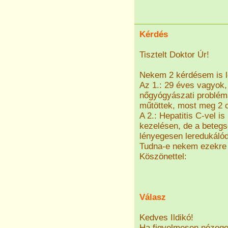
Kérdés
Tisztelt Doktor Úr!
Nekem 2 kérdésem is l
Az 1.: 29 éves vagyok
nőgyógyászati problém
műtöttek, most meg 2 c
A 2.: Hepatitis C-vel i
kezelésen, de a beteg
lényegesen leredukálód
Tudna-e nekem ezekre 
Köszönettel:
Válasz
Kedves Ildikó!
Ha figyelmesen nézeget