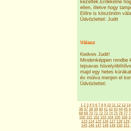
kezelték.Érdekelne hog
ellen, illetve hogy ta
Előre is köszönöm vála
Üdvözlettel: Judit
Válasz
Kedves Judit!
Mindenképpen rendbe ke
tejsavas hüvelyöblítőv
majd egy hetes kúrákat
év múlva menjen el kont
Üdvözlettel:
1
2
3
4
5
6
7
8
9
10
11
12
13
14
36
37
38
39
40
41
42
43
44
45
4
68
69
70
71
72
73
74
75
76
77
7
100
101
102
103
104
105
106
1
123
124
125
126
127
128
129
145
146
147
148
149
150
151