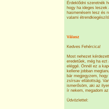
Érdeklődni szeretnék 
hogy ha ideges leszek 
hasmenésem lesz és ros
valami étrendkiegészít
Válasz
Kedves Fehércica!
Most nehezet kérdezet
eredetűek, még ha ezt
eléggé. Önnél ez a kap
kellene jobban megtanu
bár megjegyzem, hogy 
zsírsav ellátottság. V
ismerősöm, aki az ily
ír nekem, megadom az 
Üdvözlettel: