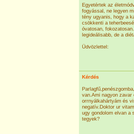
Egyetértek az életmódvá
fogyással, ne legyen m
tény ugyanis, hogy a k
csökkenti a teherbeesés
óvatosan, fokozatosan.
legideálisabb, de a dié
Üdvözlettel:
Kérdés
Parlagfű,penészgomba,
van.Ami nagyon zavar 
orrnyálkahártyám és vi
negatív.Doktor ur vitam
ugy gondolom elvan a 
tegyek?