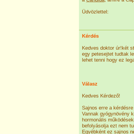
Üdvözlettel:
Kérdés
Kedves doktor úr!két s
egy petesejtet tudtak l
lehet tenni hogy ez le
Válasz
Kedves Kérdező!
Sajnos erre a kérdésre
Vannak gyógynövény ko
hormonális működéseke
befolyásolja ezt nem t
Egyébként ez sajnos ne