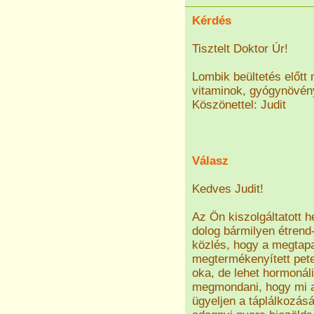
Kérdés
Tisztelt Doktor Úr!
Lombik beültetés előtt
vitaminok, gyógynövény
Köszönettel: Judit
Válasz
Kedves Judit!
Az Ön kiszolgáltatott 
dolog bármilyen étrend-
közlés, hogy a megtapa
megtermékenyített pet
oka, de lehet hormonál
megmondani, hogy mi a
ügyeljen a táplálkozás