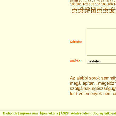
68
69
70
71
72
73
74
75
76
77
7
100
101
102
103
104
105
106
1
123
124
125
126
127
128
129
145
146
147
148
149
150
151
Kérdés:
Aláírás:
Az alábbi sorok semmi
megállapítani, megelőz
szolgálnak egészségügyi
leírt vélemények nem o
Bioboltok
|
Impresszum
|
Írjon nekünk
|
ÁSZF
|
Adatvédelem
|
Jogi nyilatkozat