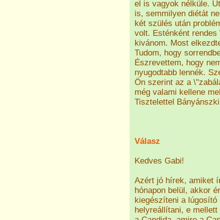
el is vagyok nélküle. 
is, semmilyen diétát n
két szülés után problé
volt. Esténként rendes 
kivánom. Most elkezdte
Tudom, hogy sorrendbe 
Észrevettem, hogy nem
nyugodtabb lennék. Széd
Ön szerint az a \"zabálá
még valami kellene mel
Tisztelettel Bányánszk
Válasz
Kedves Gabi!
Azért jó hírek, amiket 
hónapon belül, akkor
kiegészíteni a lúgosító
helyreállítani, e melle
a
Candida
, amire a Cap