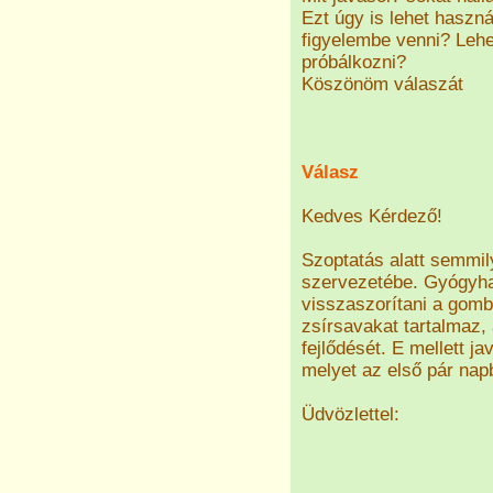
Ezt úgy is lehet haszn
figyelembe venni? Leh
próbálkozni?
Köszönöm válaszát
Válasz
Kedves Kérdező!
Szoptatás alatt semmi
szervezetébe. Gyógyha
visszaszorítani a gombá
zsírsavakat tartalmaz,
fejlődését. E mellett j
melyet az első pár napb
Üdvözlettel: