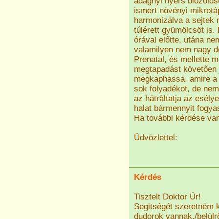
adagnyi nyers biozölds
ismert növényi mikrotá
harmonizálva a sejtek
túlérett gyümölcsöt is. 
órával előtte, utána n
valamilyen nem nagy dó
Prenatal, és mellette 
megtapadást követően jó
megkaphassa, amire a f
sok folyadékot, de ne
az hátráltatja az esélye
halat bármennyit fogya
Ha további kérdése van
Üdvözlettel:
Kérdés
Tisztelt Doktor Úr!
Segitségét szeretném k
dudorok vannak,/belülrö