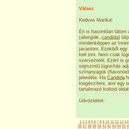
Válasz
Kedves Marika!
Én is hasonlóan látom a
(allergiák,
candida
) lát
mindenképpen az Inner
javaslom. Ezekből egy i
kell inni. Nem csak lúg
szervezetét. Ezért is g
sejtszintű lúgosítás ad
színanyagok (flavonoid
jelenléte. Ha
Candida
fe
kiegészíteni, ami egy 
tartalmazó kolloid oldat
Üdvözlettel:
1
2
3
4
5
6
7
8
9
10
11
12
13
14
36
37
38
39
40
41
42
43
44
45
4