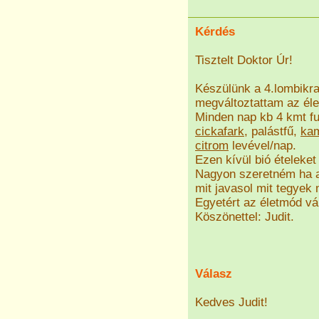
Kérdés
Tisztelt Doktor Úr!
Készülünk a 4.lombikra,
megváltoztattam az él
Minden nap kb 4 kmt fut
cickafark
, palástfű,
kam
citrom
levével/nap.
Ezen kívül bió ételeket
Nagyon szeretném ha a 
mit javasol mit tegyek
Egyetért az életmód vá
Köszönettel: Judit.
Válasz
Kedves Judit!