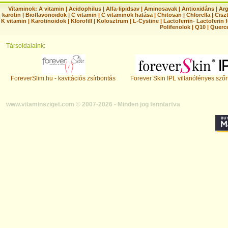
Vitaminok:
A vitamin
|
Acidophilus
|
Alfa-lipidsav
|
Aminosavak
|
Antioxidáns
|
Arg
karotin
|
Bioflavonoidok
|
C vitamin
|
C vitaminok hatása
|
Chitosan
|
Chlorella
|
Ciszt
K vitamin
|
Karotinoidok
|
Klorofill
|
Kolosztrum
|
L-Cystine
|
Lactoferrin- Lactoferin 
Polifenolok
|
Q10
|
Querc
Társoldalaink:
ForeverSlim.hu - kavitációs zsírbontás
Forever Skin IPL villanófényes szőr
www.vitaminsziget.com © 2007-2026 - Minden jog fenntartva