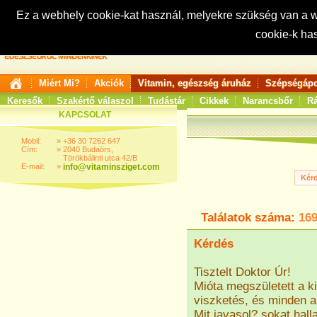
Ez a webhely cookie-kat használ, melyekre szükség van a
cookie-k ha
Keresés:
Miért Mi?
Akciók
Vitamin, egészség áruház
Szépségápo
Keresők
Szakértő válaszol
Tudástár
Cikkek
Narancsbőr
Rá
KAPCSOLAT
Mobil:
»
+36 30 7262 647
Cím:
»
2040 Budaörs,
Törökbálinti utca 42/B
E-mail:
»
info@vitaminsziget.com
Találatok száma:
16
Kérdés
Tisztelt Doktor Úr!
Mióta megszületett a k
viszketés, és minden am
Mit javasol? sokat hall