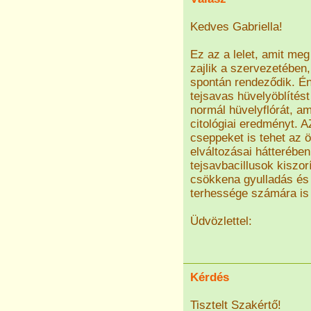
Kedves Gabriella!
Ez az a lelet, amit meg
zajlik a szervezetében,
spontán rendeződik. Én
tejsavas hüvelyöblítést
normál hüvelyflórát, am
citológiai eredményt. A
cseppeket is tehet az 
elváltozásai hátterében
tejsavbacillusok kiszo
csökkena gyulladás és 
terhessége számára is 
Üdvözlettel:
Kérdés
Tisztelt Szakértő!