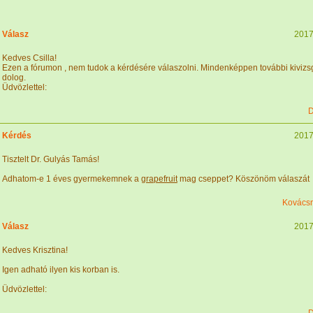
Válasz
2017
Kedves Csilla!
Ezen a fórumon , nem tudok a kérdésére válaszolni. Mindenképpen további kivizsg
dolog.
Üdvözlettel:
D
Kérdés
2017
Tisztelt Dr. Gulyás Tamás!
Adhatom-e 1 éves gyermekemnek a
grapefruit
mag cseppet? Köszönöm válaszát
Kovácsn
Válasz
2017
Kedves Krisztina!
Igen adható ilyen kis korban is.
Üdvözlettel: