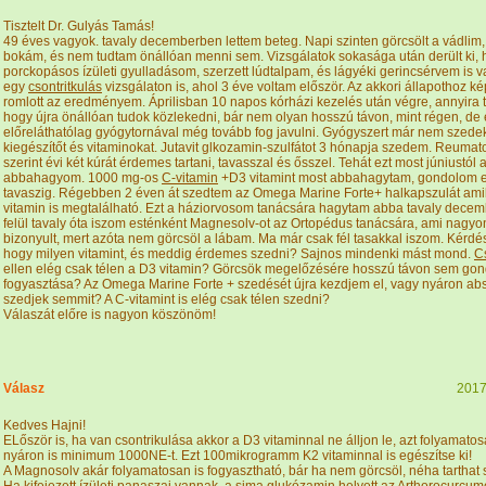
Tisztelt Dr. Gulyás Tamás!
49 éves vagyok. tavaly decemberben lettem beteg. Napi szinten görcsölt a vádlim,
bokám, és nem tudtam önállóan menni sem. Vizsgálatok sokasága után derült ki,
porckopásos ízületi gyulladásom, szerzett lúdtalpam, és lágyéki gerincsérvem is v
egy
csontritkulás
vizsgálaton is, ahol 3 éve voltam először. Az akkori állapothoz ké
romlott az eredményem. Áprilisban 10 napos kórházi kezelés után végre, annyira t
hogy újra önállóan tudok közlekedni, bár nem olyan hosszú távon, mint régen, de 
előreláthatólag gyógytornával még tovább fog javulni. Gyógyszert már nem szedek
kiegészítőt és vitaminokat. Jutavit glkozamin-szulfátot 3 hónapja szedem. Reuma
szerint évi két kúrát érdemes tartani, tavasszal és ősszel. Tehát ezt most júniustól
abbahagyom. 1000 mg-os
C-vitamin
+D3 vitamint most abbahagytam, gondolom ez
tavaszig. Régebben 2 éven át szedtem az Omega Marine Forte+ halkapszulát am
vitamin is megtalálható. Ezt a háziorvosom tanácsára hagytam abba tavaly dece
felül tavaly óta iszom esténként Magnesolv-ot az Ortopédus tanácsára, ami nagy
bizonyult, mert azóta nem görcsöl a lábam. Ma már csak fél tasakkal iszom. Kérd
hogy milyen vitamint, és meddig érdemes szedni? Sajnos mindenki mást mond.
Cs
ellen elég csak télen a D3 vitamin? Görcsök megelőzésére hosszú távon sem go
fogyasztása? Az Omega Marine Forte + szedését újra kezdjem el, vagy nyáron abs
szedjek semmit? A C-vitamint is elég csak télen szedni?
Válaszát előre is nagyon köszönöm!
Válasz
2017
Kedves Hajni!
ELőször is, ha van csontrikulása akkor a D3 vitaminnal ne álljon le, azt folyamato
nyáron is minimum 1000NE-t. Ezt 100mikrogramm K2 vitaminnal is egészítse ki!
A Magnosolv akár folyamatosan is fogyasztható, bár ha nem görcsöl, néha tarthat 