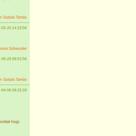
r. Gulyás Tamás
-05-20 14:33:56
eres Szilveszter
-05-29 09:53:56
r. Gulyás Tamás
-04-06 08:33:29
ondtak hogy