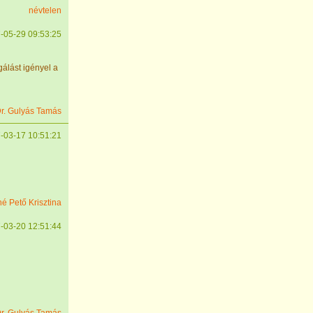
névtelen
-05-29 09:53:25
álást igényel a
r. Gulyás Tamás
-03-17 10:51:21
é Pető Krisztina
-03-20 12:51:44