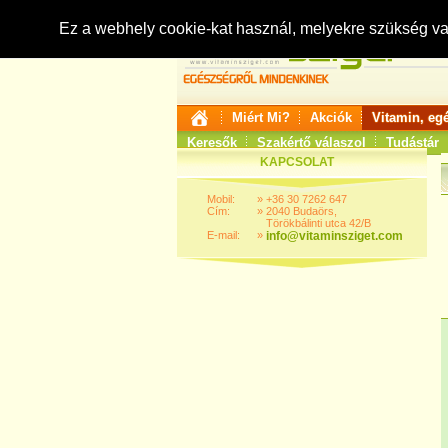
Ez a webhely cookie-kat használ, melyekre szükség v
Miért Mi?
Akciók
Vitamin, eg
Keresők
Szakértő válaszol
Tudástár
KAPCSOLAT
Mobil:
»
+36 30 7262 647
Cím:
»
2040 Budaörs,
Törökbálinti utca 42/B
E-mail:
»
info@vitaminsziget.com