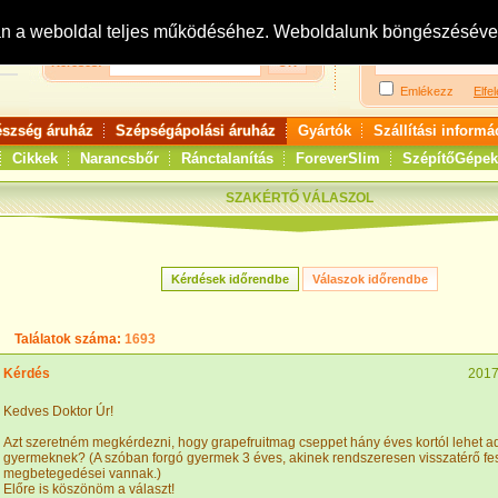
Bejelentkezés:
R
an a weboldal teljes működéséhez. Weboldalunk böngészésével 
Keresés:
Emlékezz
Elfel
észség áruház
Szépségápolási áruház
Gyártók
Szállítási informá
Cikkek
Narancsbőr
Ránctalanítás
ForeverSlim
SzépítőGépek
SZAKÉRTŐ VÁLASZOL
Találatok száma:
1693
Kérdés
2017
Kedves Doktor Úr!
Azt szeretném megkérdezni, hogy grapefruitmag cseppet hány éves kortól lehet a
gyermeknek? (A szóban forgó gyermek 3 éves, akinek rendszeresen visszatérő fes
megbetegedései vannak.)
Előre is köszönöm a választ!