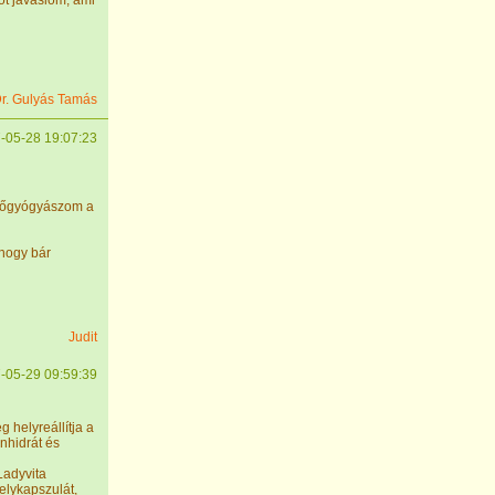
ot javaslom, ami
r. Gulyás Tamás
-05-28 19:07:23
a nőgyógyászom a
 hogy bár
Judit
-05-29 09:59:39
 helyreállítja a
nhidrát és
Ladyvita
elykapszulát,