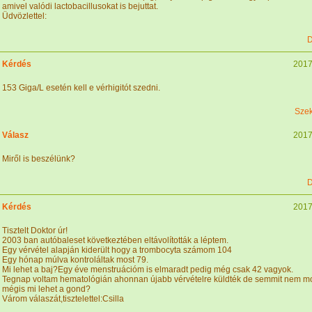
amivel valódi lactobacillusokat is bejuttat.
Üdvözlettel:
D
Kérdés
2017
153 Giga/L esetén kell e vérhigitót szedni.
Szek
Válasz
2017
Miről is beszélünk?
D
Kérdés
2017
Tisztelt Doktor úr!
2003 ban autóbaleset következtében eltávolították a léptem.
Egy vérvétel alapján kiderült hogy a trombocyta számom 104
Egy hónap múlva kontroláltak most 79.
Mi lehet a baj?Egy éve menstruációm is elmaradt pedig még csak 42 vagyok.
Tegnap voltam hematológián ahonnan újabb vérvételre küldték de semmit nem m
mégis mi lehet a gond?
Várom válaszát,tisztelettel:Csilla