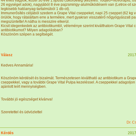
44 éves vagyok, közel 30 éve 1.típusú cukorbeteg (kezelés: Toujeo+Novorapid, ö
26 egységet adok), nagyjából 8 éve pajzsmirigy-alulműködésem van (Letrox-ot sz
legkisebb hatóanyag-tartalmúból 1 db-ot).
Immunerősítés céljából szedem a Grape Vital cseppeket, napi 25 cseppet (62 kg 
örülök, hogy rátaláltam erre a termékre, mert gyakran visszatérő nőgyógyászati p
megszüntette! A nátha is messzire elkerül.
Kicsit idegenkedek az antibiotikumtól, véleménye szerint kiválthatom Grape Vital 
antibiotikumot? Milyen adagolásban?
Köszönöm szépen a segítségét.
Válasz
2017
Kedves Annamária!
Köszönöm kérdését és bizalmát. Természetesen kiváltható az antibiotikum a Grap
cseppekkel, vagy a további Grape Vital Pulpa kezeléssel. A cseppekkel adagoljon
ajánlott leírt mennyiségben.
További jó egészséget kívánva!
Szeretettel és üdvözlettel
Dr. C
Kérdés
2017