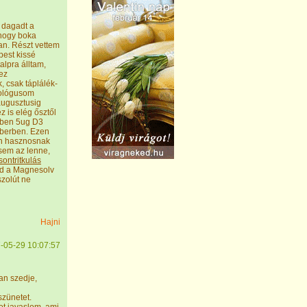
 dagadt a
 hogy boka
an. Részt vettem
pest kissé
alpra álltam,
ez
, csak táplálék-
tológusom
 augusztusig
 is elég ősztől
iben 5ug D3
mberben. Ezen
on hasznosnak
ésem az lenne,
ontritkulás
nd a Magnesolv
zolút ne
Hajni
-05-29 10:07:57
san szedje,
szünetet.