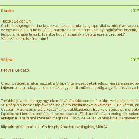
D
Kérdés
2017
Tisztelt Doktor Úr!
Crohn betegségre tudna tapasztalatokat mondani a grape vital szedésével kapcso
ez egy autoimmun betegség, többnyire az immunrendszer gyengítésével kezelik, il
biológiai terápia létezik. Ilyenkor hogy hatnának a betegségre a cseppek?
Válaszát előre is köszönöm!
Válasz
2017
Kedves Kérdező!
Chron betegek is alkalmazzák a Grape Vital® cseppeket, eddigi visszajelzések poz
teljesen a napi adagot alkalmazták, a gyulladt területen pedig a gyulladás vissza 
Továbbá javaslom, hogy egy életmódváltást iktasson be életébe. Ami a táplálkozást
szükséges a helyes táplálkozás mellé pro biotikumokat alkalmazni. Erre kérem, olv
Csabai – A Sejtszintű táplálkozás” című publikációmat. Egy különleges és méregte
táplálkozást kérném próbálja ki, sokan csak a „Zöldturmix” néven emlegetik, soka
oktatják is, ami természetesen megtisztel. Hogy ne keljen keresgélnie, bemásolom 
http://drcsabaipharma.eu/index.php?route=pavblog/blog&id=24