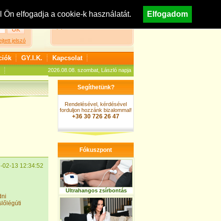
egisztráció
Nézzen körül áruházunkban!
Ön elfogadja a cookie-k használatát.
Elfogadom
A kosár jelenleg üres
ejtett jelszó
ciók
GY.I.K.
Kapcsolat
2026.08.08. szombat, László napja
Segíthetünk?
Rendelésével, kérdésével
forduljon hozzánk bizalommal!
+36 30 726 26 47
Fókuszpont
-02-13 12:34:52
Ultrahangos zsírbontás
dni
lőlégúti