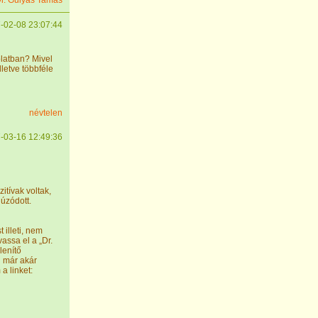
r. Gulyás Tamás
-02-08 23:07:44
latban? Mivel
letve többféle
névtelen
-03-16 12:49:36
itívak voltak,
húzódott.
 illeti, nem
assa el a „Dr.
lenítő
n már akár
a linket: