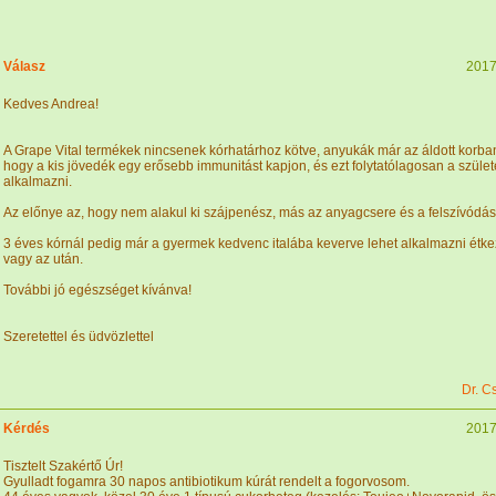
Válasz
2017
Kedves Andrea!
A Grape Vital termékek nincsenek kórhatárhoz kötve, anyukák már az áldott korba
hogy a kis jövedék egy erősebb immunitást kapjon, és ezt folytatólagosan a szület
alkalmazni.
Az előnye az, hogy nem alakul ki szájpenész, más az anyagcsere és a felszívódás
3 éves kórnál pedig már a gyermek kedvenc italába keverve lehet alkalmazni étk
vagy az után.
További jó egészséget kívánva!
Szeretettel és üdvözlettel
Dr. C
Kérdés
2017
Tisztelt Szakértő Úr!
Gyulladt fogamra 30 napos antibiotikum kúrát rendelt a fogorvosom.