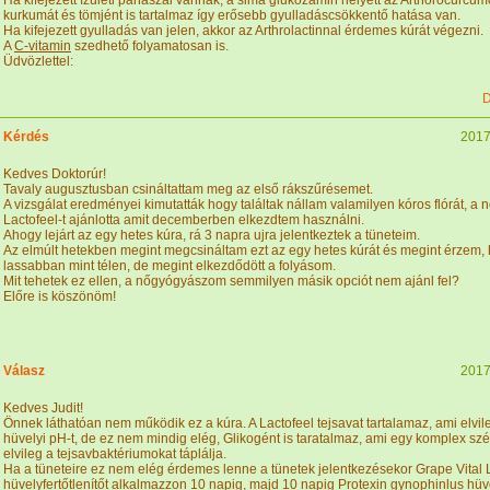
Ha kifejezett ízületi panaszai vannak, a sima glukózamin helyett az Arthorocurcum
kurkumát és tömjént is tartalmaz így erősebb gyulladáscsökkentő hatása van.
Ha kifejezett gyulladás van jelen, akkor az Arthrolactinnal érdemes kúrát végezni.
A
C-vitamin
szedhető folyamatosan is.
Üdvözlettel:
D
Kérdés
2017
Kedves Doktorúr!
Tavaly augusztusban csináltattam meg az első rákszűrésemet.
A vizsgálat eredményei kimutatták hogy találtak nállam valamilyen kóros flórát, 
Lactofeel-t ajánlotta amit decemberben elkezdtem használni.
Ahogy lejárt az egy hetes kúra, rá 3 napra ujra jelentkeztek a tüneteim.
Az elmúlt hetekben megint megcsináltam ezt az egy hetes kúrát és megint érzem,
lassabban mint télen, de megint elkezdődött a folyásom.
Mit tehetek ez ellen, a nőgyógyászom semmilyen másik opciót nem ajánl fel?
Előre is köszönöm!
Válasz
2017
Kedves Judit!
Önnek láthatóan nem működik ez a kúra. A Lactofeel tejsavat tartalamaz, ami elvileg
hüvelyi pH-t, de ez nem mindig elég, Glikogént is taratalmaz, ami egy komplex szé
elvileg a tejsavbaktériumokat táplálja.
Ha a tüneteire ez nem elég érdemes lenne a tünetek jelentkezésekor Grape Vital 
hüvelyfertőtlenítőt alkalmazzon 10 napig, majd 10 napig Protexin gynophinlus hüv