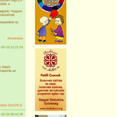
sszesen napi 25-
edek, a
vagyok). Nagyon
anaszaimat
cseppekkel az
Annamária
-09-29 10:25:59
e Vital®
 naponta az
sabai Zsolt Ph.D.
-05-29 08:40:39