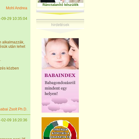
Ránctalanító készülék
Mohl Andrea
-09-29 10:35:04
n alkalmazzák,
ésük után lehet
.
ezés közben
sabai Zsolt Ph.D.
-02-09 16:20:36