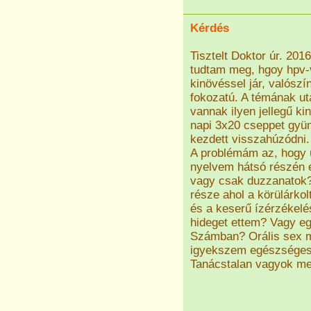
Kérdés
Tisztelt Doktor úr. 201
tudtam meg, hgoy hpv-v
kinövéssel jár, valósz
fokozatú. A témának ut
vannak ilyen jellegű k
napi 3x20 cseppet gyü
kezdett visszahúzódni
A problémám az, hogy ú
nyelvem hátsó részén é
vagy csak duzzanatok?
része ahol a körülárko
és a keserű ízérzékelé
hideget ettem? Vagy e
Számban? Orális sex m
igyekszem egészséges
Tanácstalan vagyok mer