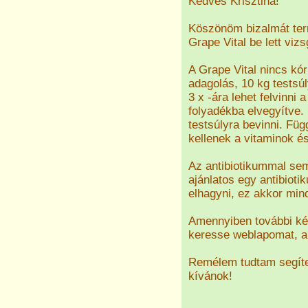
Kedves Krisztina!
Köszönöm bizalmát term
Grape Vital be lett viz
A Grape Vital nincs k
adagolás, 10 kg testsú
3 x -ára lehet felvinni
folyadékba elvegyítve.
testsúlyra bevinni. Fü
kellenek a vitaminok é
Az antibiotikummal se
ajánlatos egy antibiot
elhagyni, ez akkor min
Amennyiben további kér
keresse weblapomat, a
Remélem tudtam segíte
kívánok!