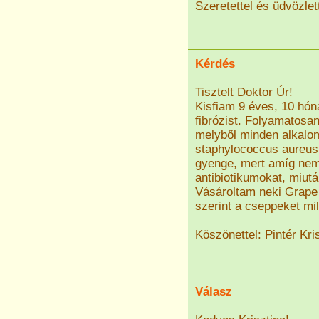
Szeretettel és üdvözlet
Kérdés
Tisztelt Doktor Úr!
Kisfiam 9 éves, 10 hón
fibrózist. Folyamatosan
melyből minden alkalom
staphylococcus aureus
gyenge, mert amíg nem
antibiotikumokat, miutá
Vásároltam neki Grape 
szerint a cseppeket mi
Köszönettel: Pintér Kri
Válasz