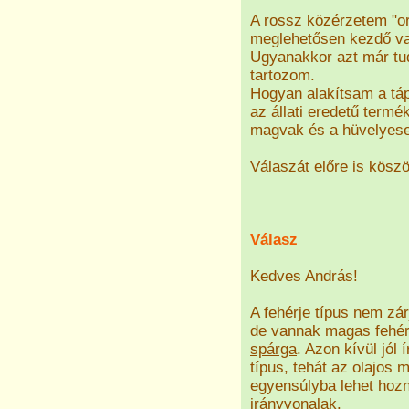
A rossz közérzetem "o
meglehetősen kezdő v
Ugyanakkor azt már tud
tartozom.
Hogyan alakítsam a tá
az állati eredetű term
magvak és a hüvelyes
Válaszát előre is kösz
Válasz
Kedves András!
A fehérje típus nem zá
de vannak magas fehérj
spárga
. Azon kívül jól 
típus, tehát az olajos
egyensúlyba lehet hozn
irányvonalak.