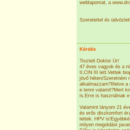
weblapomat, a www.drc
Szeretettel és üdvözlet
Kérdés
Tisztelt Doktor Úr!
47 éves vagyok és a 
II,CIN III lett.Vettek 
jövő héten/Szeretném 
alkalmazzam?Illetve a 
e tenni valamit?Mert ki
is.Erre is használnak 
Valamint lányom 21 éve
és erős diszkomfort é
lettek. HPV is!Egyébké
milyen megoldást java