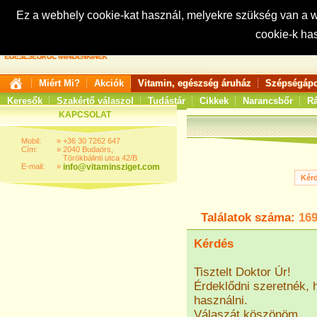
Ez a webhely cookie-kat használ, melyekre szükség van a
cookie-k ha
Keresés:
Miért Mi?
Akciók
Vitamin, egészség áruház
Szépségápo
Keresők
Szakértő válaszol
Tudástár
Cikkek
Narancsbőr
Rá
KAPCSOLAT
Mobil:
»
+36 30 7262 647
Cím:
»
2040 Budaörs,
Törökbálinti utca 42/B
E-mail:
»
info@vitaminsziget.com
Találatok száma:
16
Kérdés
Tisztelt Doktor Úr!
Érdeklődni szeretnék, h
használni.
Válaszát köszönöm.