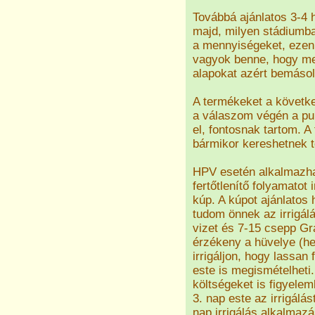
Továbbá ajánlatos 3-4 h
majd, milyen stádiumba
a mennyiségeket, ezen 
vagyok benne, hogy me
alapokat azért bemáso
A termékeket a követke
a válaszom végén a pub
el, fontosnak tartom. A
bármikor kereshetnek t
HPV esetén alkalmazhat
fertőtlenítő folyamatot i
kúp. A kúpot ajánlatos 
tudom önnek az irrigálá
vizet és 7-15 csepp Gra
érzékeny a hüvelye (h
irrigáljon, hogy lassan 
este is megismételheti.
költségeket is figyelem
3. nap este az irrigálá
nap irrigálás alkalmaz