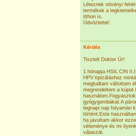
Léteznek növényi fehérj
termékek a legkiemelk
itthon is.
Üdvözlettel:
Kérdés
Tisztelt Doktor Úr!
1 hónapja HSIL CIN II,I
HPV tipizáláshoz mintá
megtudtam váltottam él
megrendeltem a kúpot.I
használom.Fogyasztok 
gyógygombákat.A párom
tegnapi nap folyamán k
történt.Este használta
ha javultam akkor ezze
véleménye és mi ilyen
válaszát.