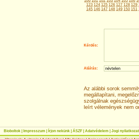
100
101
102
103
104
105
106
1
123
124
125
126
127
128
129
145
146
147
148
149
150
151
Kérdés:
Aláírás:
Az alábbi sorok semmi
megállapítani, megelőz
szolgálnak egészségügyi
leírt vélemények nem o
Bioboltok
|
Impresszum
|
Írjon nekünk
|
ÁSZF
|
Adatvédelem
|
Jogi nyilatkozat