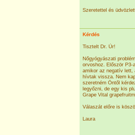
Szeretettel és üdvözlet
Kérdés
Tisztelt Dr. Úr!
Nőgyógyászati problém
orvoshoz. Először P3-
amikor az negatív lett,
hívtak vissza. Nem kapt
szeretném Öntől kérdez
legyőzni, de egy kis p
Grape Vital grapefruitm
Válaszát előre is kösz
Laura