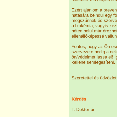
Ezért ajánlom a preven
hatására beindul egy f
megszűnnek és szervez
a biokémia, vagyis kez
héten belül már érezhe
ellenállóképessé vállun
Fontos, hogy az Ön ese
szervezete pedig a neki 
ön/védelmét lássa el! 
kellene semlegesíteni.
Szeretettel és üdvözlet
Kérdés
T. Doktor úr