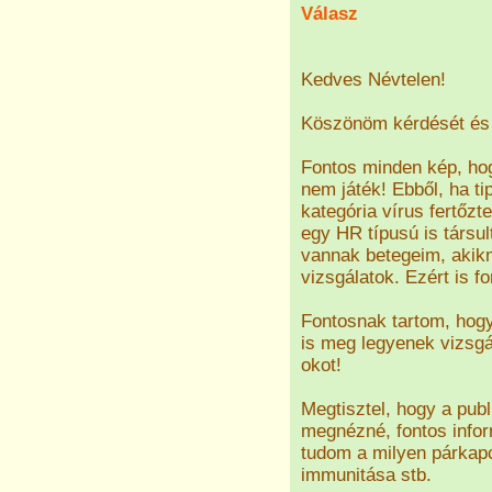
Válasz
Kedves Névtelen!
Köszönöm kérdését és 
Fontos minden kép, hog
nem játék! Ebből, ha ti
kategória vírus fertőz
egy HR típusú is társu
vannak betegeim, akikné
vizsgálatok. Ezért is f
Fontosnak tartom, hog
is meg legyenek vizsgá
okot!
Megtisztel, hogy a publi
megnézné, fontos info
tudom a milyen párkapc
immunitása stb.