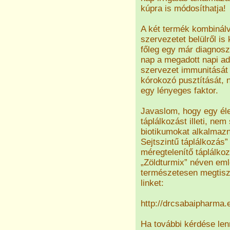
kúpra is módosíthatja!
A két termék kombinálv
szervezetet belülről is k
főleg egy már diagnoszt
nap a megadott napi a
szervezet immunitását
kórokozó pusztítását, 
egy lényeges faktor.
Javaslom, hogy egy éle
táplálkozást illeti, ne
biotikumokat alkalmazn
Sejtszintű táplálkozás
méregtelenítő táplálko
„Zöldturmix” néven eml
természetesen megtisz
linket:
http://drcsabaipharma.
Ha további kérdése len