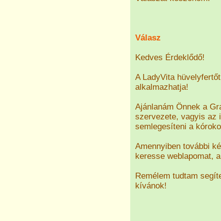
Válasz
Kedves Érdeklődő!
A LadyVita hüvelyfertőt
alkalmazhatja!
Ajánlanám Önnek a Grap
szervezete, vagyis az
semlegesíteni a kóroko
Amennyiben további kér
keresse weblapomat, a
Remélem tudtam segíte
kívánok!