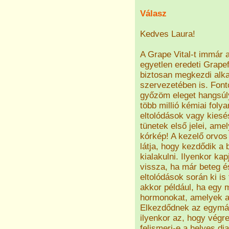
Válasz
Kedves Laura!
A Grape Vital-t immár a
egyetlen eredeti Grape
biztosan megkezdi alka
szervezetében is. Fon
győzöm eleget hangsúl
több millió kémiai fol
eltolódások vagy kies
tünetek első jelei, ame
kórkép! A kezelő orvos
látja, hogy kezdődik a 
kialakulni. Ilyenkor kap
vissza, ha már beteg é
eltolódások során ki is
akkor például, ha egy m
hormonokat, amelyek a 
Elkezdődnek az egymá
ilyenkor az, hogy végre
felismeri-e a helyes di