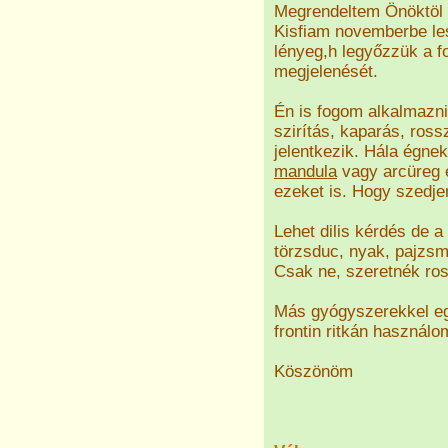
Megrendeltem Önöktöl
Kisfiam novemberbe le
lényeg,h legyőzzük a f
megjelenését.
Én is fogom alkalmazn
szirítás, kaparás, ross
jelentkezik. Hála égne
mandula
vagy arcüreg é
ezeket is. Hogy szedj
Lehet dilis kérdés de 
törzsduc, nyak, pajzsm
Csak ne, szeretnék ro
Más gyógyszerekkel eg
frontin ritkán használ
Köszönöm