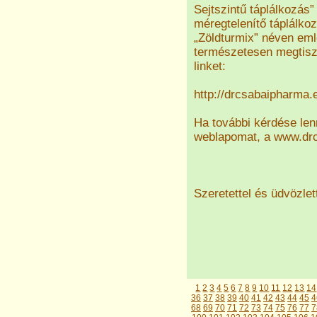
Sejtszintű táplálkozás
méregtelenítő táplálko
„Zöldturmix” néven eml
természetesen megtisz
linket:
http://drcsabaipharma.
Ha további kérdése len
weblapomat, a www.drc
Szeretettel és üdvözlet
1
2
3
4
5
6
7
8
9
10
11
12
13
14
36
37
38
39
40
41
42
43
44
45
4
68
69
70
71
72
73
74
75
76
77
7