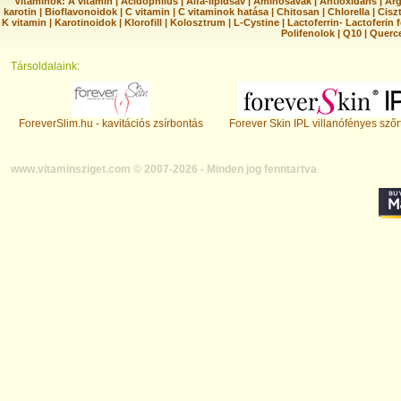
Vitaminok:
A vitamin
|
Acidophilus
|
Alfa-lipidsav
|
Aminosavak
|
Antioxidáns
|
Arg
karotin
|
Bioflavonoidok
|
C vitamin
|
C vitaminok hatása
|
Chitosan
|
Chlorella
|
Ciszt
K vitamin
|
Karotinoidok
|
Klorofill
|
Kolosztrum
|
L-Cystine
|
Lactoferrin- Lactoferin 
Polifenolok
|
Q10
|
Querc
Társoldalaink:
ForeverSlim.hu - kavitációs zsírbontás
Forever Skin IPL villanófényes szőr
www.vitaminsziget.com © 2007-2026 - Minden jog fenntartva