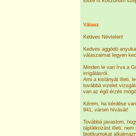
Előre is köszönöm szép
Válasz
Kedves Névtelen!
Kedves aggódó anyuka!
válaszaimat legyen ked
Minden le van írva a G
irrigálásról.
Ami a kislányát illeti, 
továbbá vizelet vizsgál
van az égő érzés mögö
Kérem, ha kérdése van
941, várom hívását!
Továbbá javaslom, hogy
táplálkozást illeti, ne
biotikumokat alkalmazn