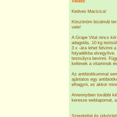
Válasz
Kedves Macicica!
Köszönöm bizalmát term
vele!
A Grape Vital nincs k
adagolás, 10 kg testsú
3 x -ára lehet felvinni
folyadékba elvegyítve.
testsúlyra bevinni. Fü
kellenek a vitaminok é
Az antibiotikummal se
ajánlatos egy antibiot
elhagyni, ez akkor min
Amennyiben további kér
keresse weblapomat, a
Szeretettel és üdvözlet