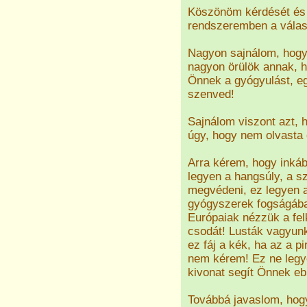
Köszönöm kérdését és 
rendszeremben a válasz
Nagyon sajnálom, hogy 
nagyon örülök annak, h
Önnek a gyógyulást, e
szenved!
Sajnálom viszont azt, 
úgy, hogy nem olvasta 
Arra kérem, hogy inkáb
legyen a hangsúly, a s
megvédeni, ez legyen a 
gyógyszerek fogságában
Európaiak nézzük a felk
csodát! Lusták vagyunk 
ez fáj a kék, ha az a p
nem kérem! Ez ne legye
kivonat segít Önnek eb
Továbbá javaslom, hogy