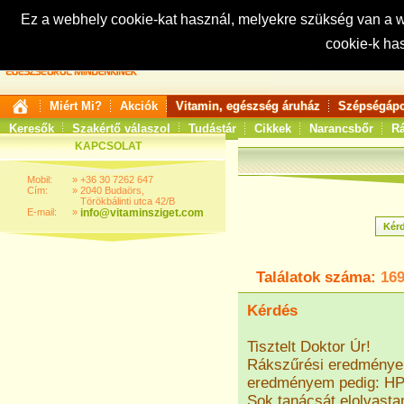
Ez a webhely cookie-kat használ, melyekre szükség van a
cookie-k ha
Keresés:
Miért Mi?
Akciók
Vitamin, egészség áruház
Szépségápo
Keresők
Szakértő válaszol
Tudástár
Cikkek
Narancsbőr
Rá
KAPCSOLAT
Mobil:
»
+36 30 7262 647
Cím:
»
2040 Budaörs,
Törökbálinti utca 42/B
E-mail:
»
info@vitaminsziget.com
Találatok száma:
16
Kérdés
Tisztelt Doktor Úr!
Rákszűrési eredményem
eredményem pedig: H
Sok tanácsát elolvasta