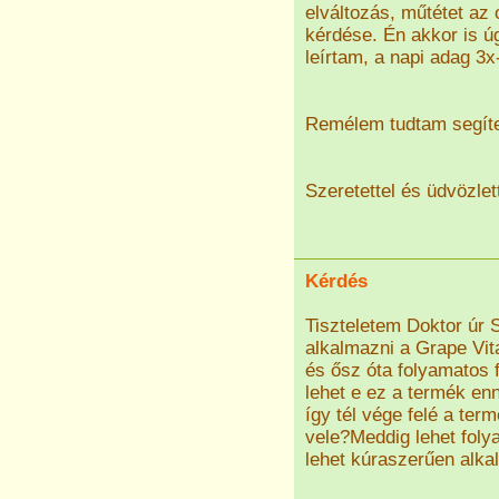
elváltozás, műtétet az
kérdése. Én akkor is ú
leírtam, a napi adag 3
Remélem tudtam segíten
Szeretettel és üdvözlet
Kérdés
Tiszteletem Doktor úr 
alkalmazni a Grape Vita
és ősz óta folyamatos
lehet e ez a termék en
így tél vége felé a te
vele?Meddig lehet foly
lehet kúraszerűen alk