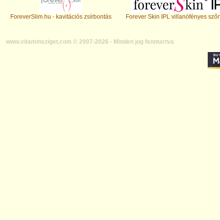
ForeverSlim.hu - kavitációs zsírbontás
Forever Skin IPL villanófényes szőr
www.vitaminsziget.com © 2007-2026 - Minden jog fenntartva