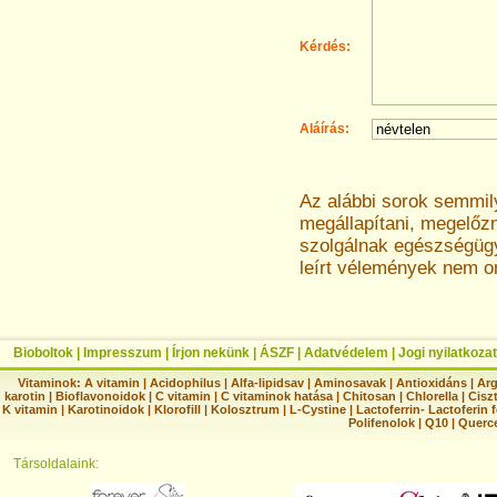
Kérdés:
Aláírás:
Az alábbi sorok semmi
megállapítani, megelőz
szolgálnak egészségügyi
leírt vélemények nem o
Bioboltok
|
Impresszum
|
Írjon nekünk
|
ÁSZF
|
Adatvédelem
|
Jogi nyilatkozat
Vitaminok:
A vitamin
|
Acidophilus
|
Alfa-lipidsav
|
Aminosavak
|
Antioxidáns
|
Arg
karotin
|
Bioflavonoidok
|
C vitamin
|
C vitaminok hatása
|
Chitosan
|
Chlorella
|
Ciszt
K vitamin
|
Karotinoidok
|
Klorofill
|
Kolosztrum
|
L-Cystine
|
Lactoferrin- Lactoferin 
Polifenolok
|
Q10
|
Querc
Társoldalaink: