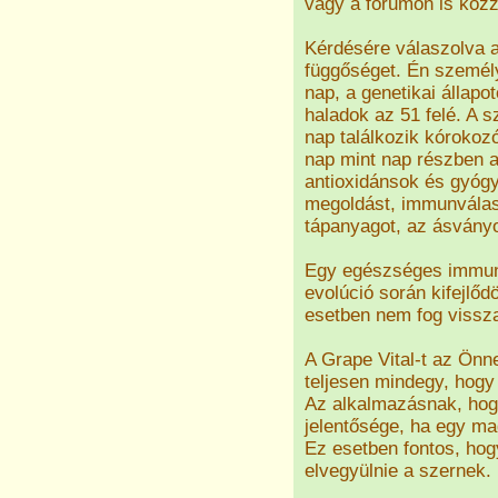
vagy a fórumon is közz
Kérdésére válaszolva 
függőséget. Én személ
nap, a genetikai állapo
haladok az 51 felé. A
nap találkozik kórokozó
nap mint nap részben a
antioxidánsok és gyóg
megoldást, immunválasz
tápanyagot, az ásványok
Egy egészséges immun
evolúció során kifejlőd
esetben nem fog vissza
A Grape Vital-t az Önn
teljesen mindegy, hogy
Az alkalmazásnak, hogy
jelentősége, ha egy ma
Ez esetben fontos, hog
elvegyülnie a szernek.