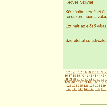
Kedves Szilvia!
Köszönöm kérdését és 
rendszeremben a válasz
Ezt már az előző vála
Szeretettel és üdvözlet
1
2
3
4
5
6
7
8
9
10
11
12
13
14
36
37
38
39
40
41
42
43
44
45
4
68
69
70
71
72
73
74
75
76
77
7
100
101
102
103
104
105
106
1
123
124
125
126
127
128
129
145
146
147
148
149
150
151