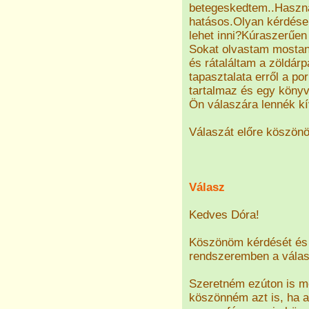
betegeskedtem..Haszná
hatásos.Olyan kérdése
lehet inni?Kúraszerűen 
Sokat olvastam mosta
és rátaláltam a zöldár
tapasztalata erről a p
tartalmaz és egy könyv
Ön válaszára lennék kí
Válaszát előre köszön
Válasz
Kedves Dóra!
Köszönöm kérdését és 
rendszeremben a válasz
Szeretném ezúton is m
köszönném azt is, ha 