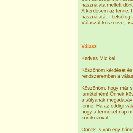
használata mellett dön
A kérdésem az lenne, h
használatát - belsőleg
Válaszát köszönve, tisz
Válasz
Kedves Micike!
Köszönöm kérdését és 
rendszeremben a válasz
Köszönöm, hogy már sok
ismételném! Önnek kösz
a súlyának megadásával
lenne. Ha az eddigi vá
hogy a terméket nap mi
kórokozóval!
Önnek is van egy háme