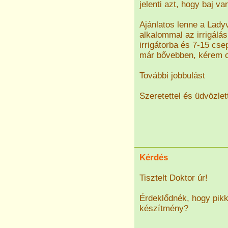
jelenti azt, hogy baj va
Ajánlatos lenne a Ladyv
alkalommal az irrigálá
irrigátorba és 7-15 cse
már bővebben, kérem ol
További jobbulást
Szeretettel és üdvözlet
Kérdés
Tisztelt Doktor úr!
Érdeklődnék, hogy pikk
készítmény?