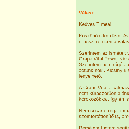
Válasz
Kedves Tímea!
Köszönöm kérdését és 
rendszeremben a válasz
Szerintem az ismételt
Grape Vital Power Kids
Szerintem nem rágótabl
adtunk neki. Kicsiny ki
lenyelhető.
A Grape Vital alkalma
nem kúraszerűen ajánlo
kórokozókkal, így én i
Nem sokára forgalomba 
szemfertőtlenítő is, a
Remélem tudtam segíten