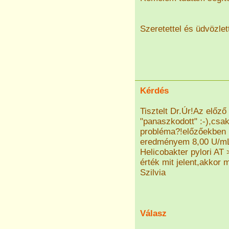
Szeretettel és üdvözlet
Kérdés
Tisztelt Dr.Úr!Az előző
"panaszkodott" :-),csa
probléma?!előzőekben n
eredményem 8,00 U/mL v
Helicobakter pylori AT
érték mit jelent,akkor
Szilvia
Válasz