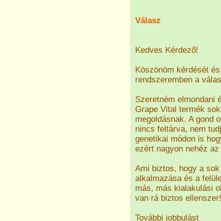
Válasz
Kedves Kérdező!
Köszönöm kérdését és 
rendszeremben a válasz
Szeretném elmondani és
Grape Vital termék sok
megoldásnak. A gond ott
nincs feltárva, nem tud
genetikai módon is hog
ezért nagyon nehéz az 
Ami biztos, hogy a sok 
alkalmazása és a felül
más, más kialakulási o
van rá biztos ellenszer
További jobbulást