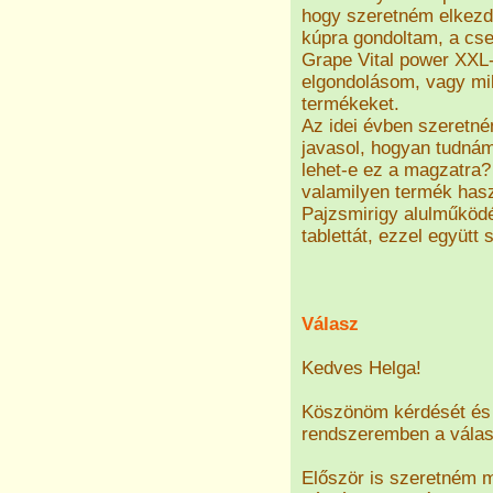
hogy szeretném elkezde
kúpra gondoltam, a csep
Grape Vital power XXL-
elgondolásom, vagy mi
termékeket.
Az idei évben szeretné
javasol, hogyan tudnám 
lehet-e ez a magzatra?
valamilyen termék has
Pajzsmirigy alulműköd
tablettát, ezzel együtt
Válasz
Kedves Helga!
Köszönöm kérdését és 
rendszeremben a válasz
Először is szeretném 