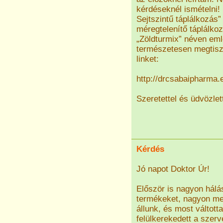
kérdéseknél ismételni! 
Sejtszintű táplálkozás
méregtelenítő táplálko
„Zöldturmix” néven eml
természetesen megtisz
linket:
http://drcsabaipharma.
Szeretettel és üdvözlet
Kérdés
Jó napot Doktor Úr!
Először is nagyon hál
termékeket, nagyon me
állunk, és most váltot
felülkerekedett a szer