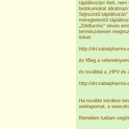
táplálkozást illeti, ne
biotikumokat alkalmazn
Sejtszintű táplálkozás
méregtelenítő táplálko
„Zöldturmix” néven eml
természetesen megtisz
linket:
http://drcsabaipharma.
és főleg a véleményem 
és továbbá a „HPV és a
http://drcsabaipharma.
Ha további kérdése len
weblapomat, a www.drc
Remélem tudtam segíte