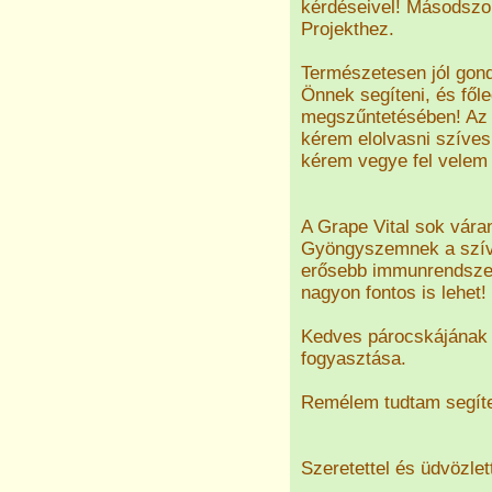
kérdéseivel! Másodszo
Projekthez.
Természetesen jól gond
Önnek segíteni, és főle
megszűntetésében! Az 
kérem elolvasni szíve
kérem vegye fel velem a
A Grape Vital sok vár
Gyöngyszemnek a szív a
erősebb immunrendszerr
nagyon fontos is lehet!
Kedves párocskájának e
fogyasztása.
Remélem tudtam segíten
Szeretettel és üdvözlet