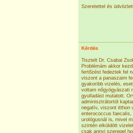
Szeretettel és üdvözlet
Kérdés
Tisztelt Dr. Csabai Zsol
Problémám akkor kezdő
fertőzést fedeztek fel 
viszont a panaszaim fe
gyakoribb vizelés, eset
voltam nőgyógyászati 
gyulladást mutatott. O
adminisztrátortól kapta
negatív, viszont ittho
enterococcus faecalis,
urológusnál is, mivel 
szintén elküldött vizel
csak annyi szerepel ho