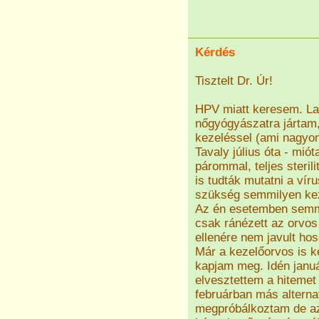
Kérdés
Tisztelt Dr. Úr!
HPV miatt keresem. La
nőgyógyászatra jártam,
kezeléssel (ami nagyon 
Tavaly július óta - mió
párommal, teljes sterili
is tudták mutatni a vír
szükség semmilyen kez
Az én esetemben semmil
csak ránézett az orvos
ellenére nem javult ho
Már a kezelőorvos is k
kapjam meg. Idén janu
elvesztettem a hiteme
februárban más alterna
megpróbálkoztam de az