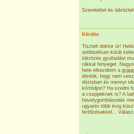
Szeretettel és üdvözlet
Kérdés
Tisztelt doktor úr! Heli
antibiotikum kúrát kel
tükrözés gyulladást mut
rákkal fenyeget. Nagyon
hete elkezdtem a
grape
döntök, hogy nem vesze
dózisban és mennyi ide
kiírtódjon? Ha szedni f
a cseppeknek is? A lad
hüvelygombásodás mege
ugyanis több évig küs
fertőzésekkel... Válas