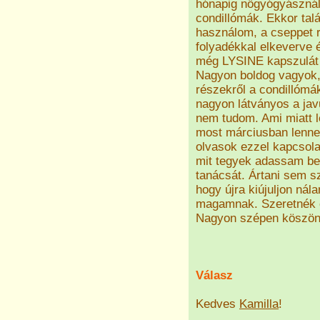
hónapig nőgyógyásznál 
condillómák. Ekkor talá
használom, a cseppet re
folyadékkal elkeverve 
még LYSINE kapszulát 
Nagyon boldog vagyok, 
részekről a condillómá
nagyon látványos a javu
nem tudom. Ami miatt l
most márciusban lenne
olvasok ezzel kapcsol
mit tegyek adassam b
tanácsát. Ártani sem 
hogy újra kiújuljon ná
magamnak. Szeretnék ö
Nagyon szépen köszön
Válasz
Kedves
Kamilla
!