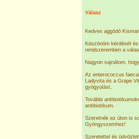
Válasz
Kedves aggódó Kisma
Köszönöm kérdését és 
rendszeremben a válasz
Nagyon sajnálom, hogy 
Az enterococcus faecal
Ladyvita és a Grape V
gyógyulást.
További antibiotikumok
antibiotikum.
Szeretnék ez úton is so
Gyöngyszemhez!
Szeretettel és üdvözlet