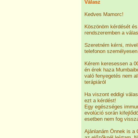
Válasz
Kedves Mamorc!
Köszönöm kérdését és 
rendszeremben a válasz
Szeretném kérni, mivel
telefonon személyesen 
Kérem keresessen a 00
én érek haza Mumbaiból
való fenyegetés nem al
terápiáról
Ha viszont eddigi válas
ezt a kérdést!
Egy egészséges immun
evolúció során kifejlőd
esetben nem fog vissza
Ajánlanám Önnek is a Gr
az előzőknél leírtam.