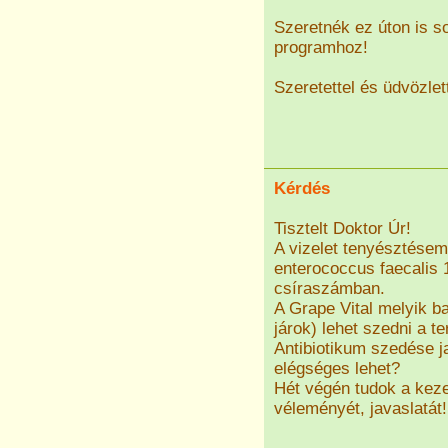
Szeretnék ez úton is 
programhoz!
Szeretettel és üdvözlet
Kérdés
Tisztelt Doktor Úr!
A vizelet tenyésztése
enterococcus faecalis 1
csíraszámban.
A Grape Vital melyik ba
járok) lehet szedni a t
Antibiotikum szedése 
elégséges lehet?
Hét végén tudok a kez
véleményét, javaslatát!