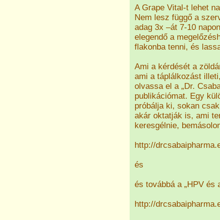
A Grape Vital-t lehet n
Nem lesz függő a szerv
adag 3x –át 7-10 napo
elegendő a megelőzésh
flakonba tenni, és lass
Ami a kérdését a zöldár
ami a táplálkozást ille
olvassa el a „Dr. Csaba
publikációmat. Egy kül
próbálja ki, sokan csa
akár oktatják is, ami 
keresgélnie, bemásolom
http://drcsabaipharma.
és
és továbbá a „HPV és a
http://drcsabaipharma.