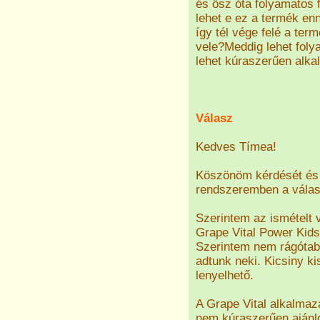
és ősz óta folyamatos
lehet e ez a termék en
így tél vége felé a te
vele?Meddig lehet foly
lehet kúraszerűen alk
Válasz
Kedves Tímea!
Köszönöm kérdését és 
rendszeremben a válasz
Szerintem az ismételt
Grape Vital Power Kids
Szerintem nem rágótabl
adtunk neki. Kicsiny ki
lenyelhető.
A Grape Vital alkalma
nem kúraszerűen ajánlo