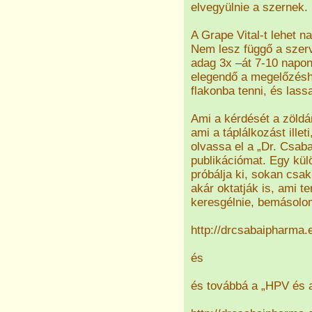
elvegyülnie a szernek.
A Grape Vital-t lehet n
Nem lesz függő a szerv
adag 3x –át 7-10 napo
elegendő a megelőzésh
flakonba tenni, és lass
Ami a kérdését a zöldár
ami a táplálkozást ille
olvassa el a „Dr. Csaba
publikációmat. Egy kül
próbálja ki, sokan csa
akár oktatják is, ami 
keresgélnie, bemásolom
http://drcsabaipharma.
és
és továbbá a „HPV és a