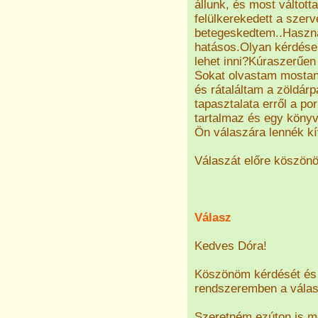
állunk, és most váltot
felülkerekedett a szer
betegeskedtem..Haszná
hatásos.Olyan kérdése
lehet inni?Kúraszerűen 
Sokat olvastam mosta
és rátaláltam a zöldár
tapasztalata erről a p
tartalmaz és egy könyv
Ön válaszára lennék kí
Válaszát előre köszön
Válasz
Kedves Dóra!
Köszönöm kérdését és 
rendszeremben a válasz
Szeretném ezúton is m