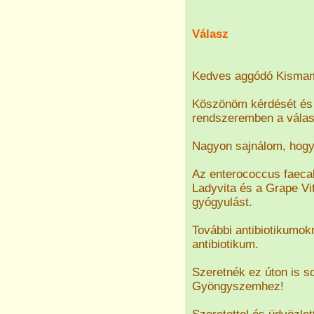
Válasz
Kedves aggódó Kisma
Köszönöm kérdését és 
rendszeremben a válasz
Nagyon sajnálom, hogy 
Az enterococcus faecal
Ladyvita és a Grape V
gyógyulást.
További antibiotikumok
antibiotikum.
Szeretnék ez úton is so
Gyöngyszemhez!