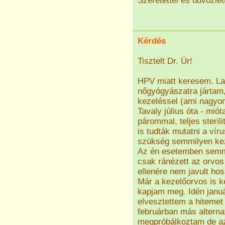
Szeretettel és üdvözlet
Kérdés
Tisztelt Dr. Úr!
HPV miatt keresem. La
nőgyógyászatra jártam,
kezeléssel (ami nagyon 
Tavaly július óta - mió
párommal, teljes sterili
is tudták mutatni a vír
szükség semmilyen kez
Az én esetemben semmil
csak ránézett az orvos
ellenére nem javult ho
Már a kezelőorvos is k
kapjam meg. Idén janu
elvesztettem a hiteme
februárban más alterna
megpróbálkoztam de az