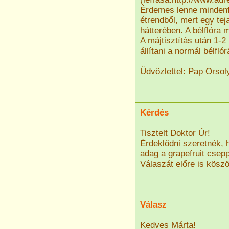
Érdemes lenne mindenfél
étrendből, mert egy teja
hátterében. A bélflóra 
A májtisztítás után 1-2
állítani a normál bélflór
Üdvözlettel: Pap Orsol
Kérdés
Tisztelt Doktor Úr!
Érdeklődni szeretnék, 
adag a
grapefruit
csepp
Válaszát előre is kösz
Válasz
Kedves Márta!