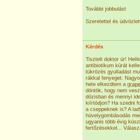
További jobbulást
Szeretettel és üdvözlet
Kérdés
Tisztelt doktor úr! Heli
antibiotikum kúrát kel
tükrözés gyulladást mut
rákkal fenyeget. Nagyon
hete elkezdtem a
grape
döntök, hogy nem vesze
dózisban és mennyi ide
kiírtódjon? Ha szedni f
a cseppeknek is? A lad
hüvelygombásodás mege
ugyanis több évig küs
fertőzésekkel... Válas