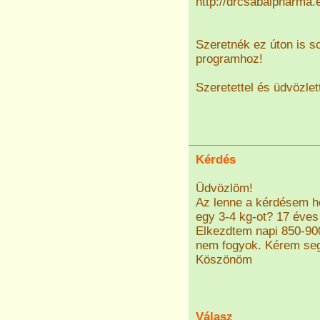
http://drcsabaipharma.
Szeretnék ez úton is 
programhoz!
Szeretettel és üdvözlet
Kérdés
Üdvözlöm!
Az lenne a kérdésem h
egy 3-4 kg-ot? 17 éves
Elkezdtem napi 850-900
nem fogyok. Kérem seg
Köszönöm
Válasz