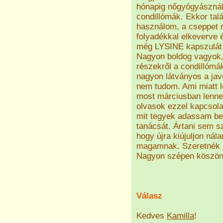
hónapig nőgyógyásznál 
condillómák. Ekkor talá
használom, a cseppet re
folyadékkal elkeverve 
még LYSINE kapszulát 
Nagyon boldog vagyok, 
részekről a condillómá
nagyon látványos a javu
nem tudom. Ami miatt l
most márciusban lenne
olvasok ezzel kapcsol
mit tegyek adassam b
tanácsát. Ártani sem 
hogy újra kiújuljon ná
magamnak. Szeretnék ö
Nagyon szépen köszön
Válasz
Kedves
Kamilla
!