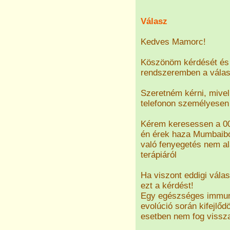
Válasz
Kedves Mamorc!
Köszönöm kérdését és 
rendszeremben a válasz
Szeretném kérni, mivel
telefonon személyesen 
Kérem keresessen a 00
én érek haza Mumbaiból
való fenyegetés nem al
terápiáról
Ha viszont eddigi válas
ezt a kérdést!
Egy egészséges immun
evolúció során kifejlőd
esetben nem fog vissza