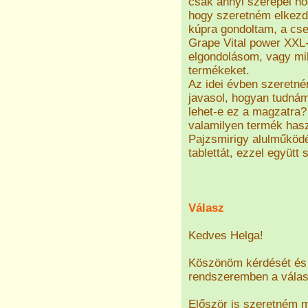
csak annyi szerepel ho
hogy szeretném elkezde
kúpra gondoltam, a csep
Grape Vital power XXL-
elgondolásom, vagy mi
termékeket.
Az idei évben szeretné
javasol, hogyan tudnám 
lehet-e ez a magzatra?
valamilyen termék has
Pajzsmirigy alulműköd
tablettát, ezzel együtt
Válasz
Kedves Helga!
Köszönöm kérdését és 
rendszeremben a válasz
Először is szeretném 