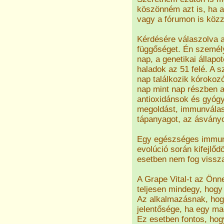
köszönném azt is, ha 
vagy a fórumon is közz
Kérdésére válaszolva 
függőséget. Én személ
nap, a genetikai állapo
haladok az 51 felé. A
nap találkozik kórokozó
nap mint nap részben a
antioxidánsok és gyóg
megoldást, immunválasz
tápanyagot, az ásványok
Egy egészséges immun
evolúció során kifejlőd
esetben nem fog vissza
A Grape Vital-t az Önn
teljesen mindegy, hogy
Az alkalmazásnak, hogy
jelentősége, ha egy ma
Ez esetben fontos, hog