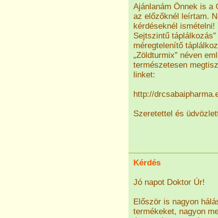
Ajánlanám Önnek is a Gr
az előzőknél leírtam.
kérdéseknél ismételni! 
Sejtszintű táplálkozás
méregtelenítő táplálko
„Zöldturmix” néven eml
természetesen megtisz
linket:
http://drcsabaipharma.
Szeretettel és üdvözlet
Kérdés
Jó napot Doktor Úr!
Először is nagyon hál
termékeket, nagyon me