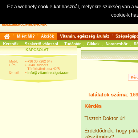
Ez a webhely cookie-kat használ, melyekre szükség van a
cookie-k ha
Keresés:
Miért Mi?
Akciók
Vitamin, egészség áruház
Szépségápo
Keresők
Szakértő válaszol
Tudástár
Cikkek
Narancsbőr
Rá
KAPCSOLAT
Mobil:
»
+36 30 7262 647
Cím:
»
2040 Budaörs,
Törökbálinti utca 42/B
E-mail:
»
info@vitaminsziget.com
Találatok száma:
16
Kérdés
Tisztelt Doktor úr!
Érdeklődnék, hogy pikk
készítmény?