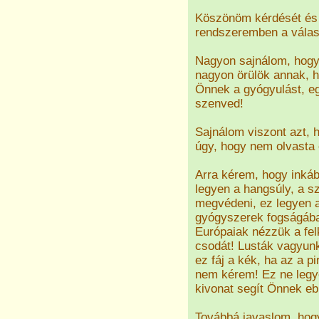
Köszönöm kérdését és 
rendszeremben a válasz
Nagyon sajnálom, hogy 
nagyon örülök annak, h
Önnek a gyógyulást, e
szenved!
Sajnálom viszont azt, 
úgy, hogy nem olvasta 
Arra kérem, hogy inkáb
legyen a hangsúly, a s
megvédeni, ez legyen a 
gyógyszerek fogságában
Európaiak nézzük a felk
csodát! Lusták vagyunk 
ez fáj a kék, ha az a p
nem kérem! Ez ne legye
kivonat segít Önnek eb
Továbbá javaslom, hogy