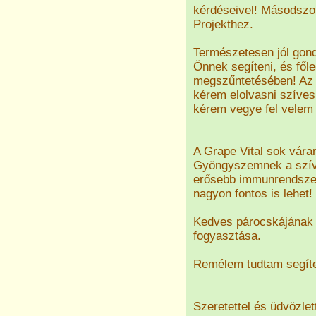
kérdéseivel! Másodszo
Projekthez.
Természetesen jól gond
Önnek segíteni, és főle
megszűntetésében! Az 
kérem elolvasni szíve
kérem vegye fel velem a
A Grape Vital sok vár
Gyöngyszemnek a szív a
erősebb immunrendszerr
nagyon fontos is lehet!
Kedves párocskájának e
fogyasztása.
Remélem tudtam segíten
Szeretettel és üdvözlet