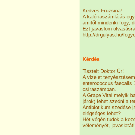
Kedves Fruzsina!
A kalóriaszámlálás egy 
amitől mindenki fogy, d
Ezt javaslom olvasásr
http://drgulyas.hu/fog
Kérdés
Tisztelt Doktor Úr!
A vizelet tenyésztése
enterococcus faecalis 1
csíraszámban.
A Grape Vital melyik ba
járok) lehet szedni a t
Antibiotikum szedése 
elégséges lehet?
Hét végén tudok a kez
véleményét, javaslatát!