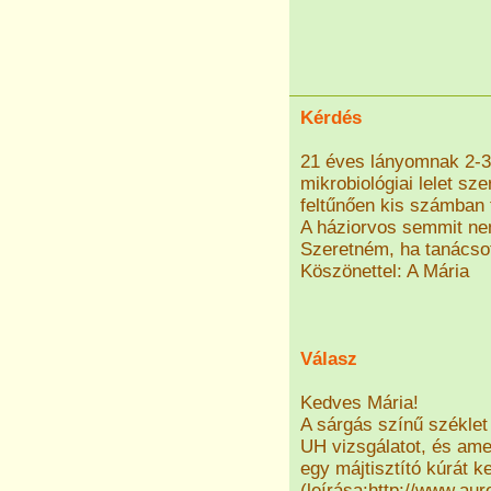
Kérdés
21 éves lányomnak 2-3 
mikrobiológiai lelet sze
feltűnően kis számban 
A háziorvos semmit nem
Szeretném, ha tanácsot
Köszönettel: A Mária
Válasz
Kedves Mária!
A sárgás színű széklet
UH vizsgálatot, és am
egy májtisztító kúrát k
(leírása:http://www.aure