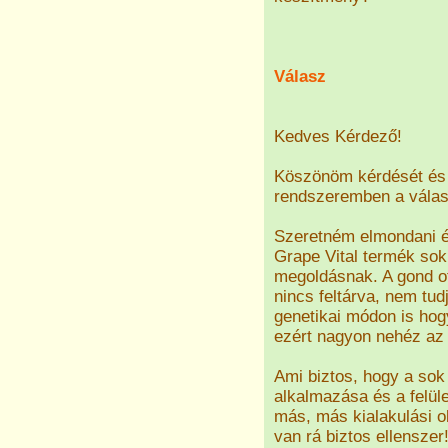
Válasz
Kedves Kérdező!
Köszönöm kérdését és 
rendszeremben a válasz
Szeretném elmondani és
Grape Vital termék sok
megoldásnak. A gond ott
nincs feltárva, nem tud
genetikai módon is hog
ezért nagyon nehéz az 
Ami biztos, hogy a sok 
alkalmazása és a felül
más, más kialakulási o
van rá biztos ellenszer