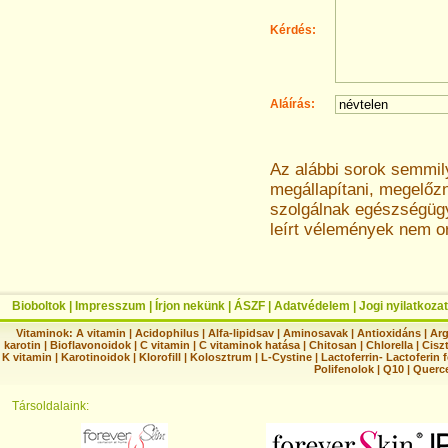
Kérdés:
Aláírás:
Az alábbi sorok semmi
megállapítani, megelőz
szolgálnak egészségügyi
leírt vélemények nem o
Bioboltok
|
Impresszum
|
Írjon nekünk
|
ÁSZF
|
Adatvédelem
|
Jogi nyilatkozat
Vitaminok:
A vitamin
|
Acidophilus
|
Alfa-lipidsav
|
Aminosavak
|
Antioxidáns
|
Arg
karotin
|
Bioflavonoidok
|
C vitamin
|
C vitaminok hatása
|
Chitosan
|
Chlorella
|
Ciszt
K vitamin
|
Karotinoidok
|
Klorofill
|
Kolosztrum
|
L-Cystine
|
Lactoferrin- Lactoferin 
Polifenolok
|
Q10
|
Querc
Társoldalaink: