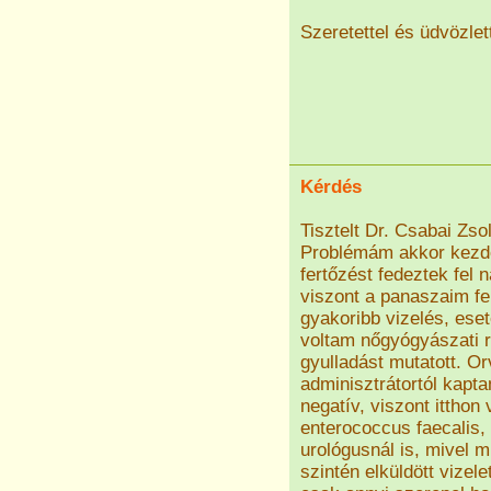
Szeretettel és üdvözlet
Kérdés
Tisztelt Dr. Csabai Zsol
Problémám akkor kezdő
fertőzést fedeztek fel 
viszont a panaszaim fe
gyakoribb vizelés, eset
voltam nőgyógyászati 
gyulladást mutatott. O
adminisztrátortól kapta
negatív, viszont ittho
enterococcus faecalis,
urológusnál is, mivel 
szintén elküldött vizel