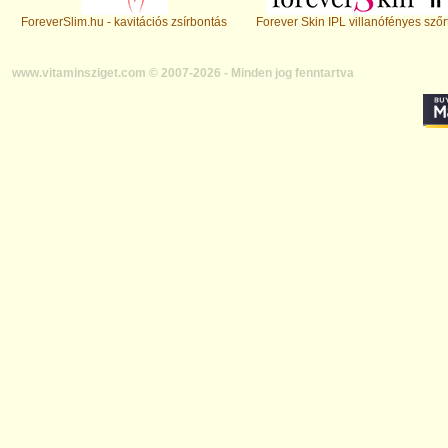
ForeverSlim.hu - kavitációs zsírbontás
Forever Skin IPL villanófényes szőr
www.vitaminsziget.com © 2007-2026 - Minden jog fenntartva