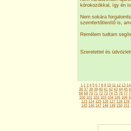
kórokozókkal, így én i
Nem sokára forgalomba 
szemfertőtlenítő is, a
Remélem tudtam segíten
Szeretettel és üdvözlet
1
2
3
4
5
6
7
8
9
10
11
12
13
14
36
37
38
39
40
41
42
43
44
45
4
68
69
70
71
72
73
74
75
76
77
7
100
101
102
103
104
105
106
1
123
124
125
126
127
128
129
145
146
147
148
149
150
151