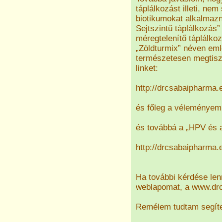
táplálkozást illeti, ne
biotikumokat alkalmazn
Sejtszintű táplálkozás
méregtelenítő táplálko
„Zöldturmix” néven eml
természetesen megtisz
linket:
http://drcsabaipharma.
és főleg a véleményem 
és továbbá a „HPV és a
http://drcsabaipharma.
Ha további kérdése len
weblapomat, a www.drc
Remélem tudtam segíte