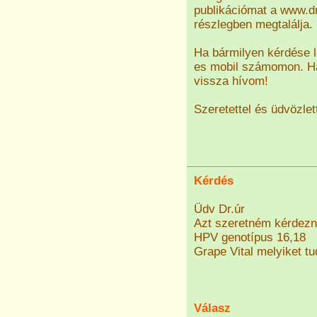
publikációmat a www.d
részlegben megtalálja.
Ha bármilyen kérdése l
es mobil számomon. Ha
vissza hívom!
Szeretettel és üdvözlet
Kérdés
Üdv Dr.úr
Azt szeretném kérdezn
HPV genotípus 16,18
Grape Vital melyiket tu
Válasz