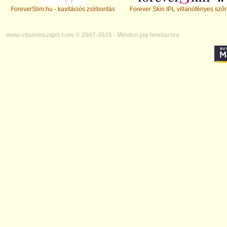
ForeverSlim.hu - kavitációs zsírbontás
Forever Skin IPL villanófényes szőr
www.vitaminsziget.com © 2007-2026 - Minden jog fenntartva