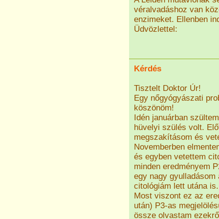
véralvadáshoz van köz
enzimeket. Ellenben in
Üdvözlettel:
Kérdés
Tisztelt Doktor Úr!
Egy nőgyógyászati prob
köszönöm!
Idén januárban szültem
hüvelyi szülés volt. El
megszakításom és veté
Novemberben elmentem 
és egyben vetettem cito
minden eredményem P2 
egy nagy gyulladásom a
citológiám lett utána is.
Most viszont ez az er
után) P3-as megjelölés
össze olvastam ezekről 