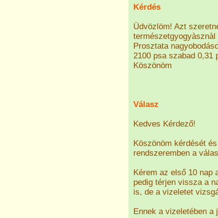
Kérdés
Üdvözlöm! Azt szeretn
természetgyogyàsznàl 
Prosztata nagyobodáso
2100 psa szabad 0,31 
Köszönöm
Válasz
Kedves Kérdező!
Köszönöm kérdését és 
rendszeremben a válasz
Kérem az első 10 nap a
pedig térjen vissza a n
is, de a vizeletet vizs
Ennek a vizeletében a j