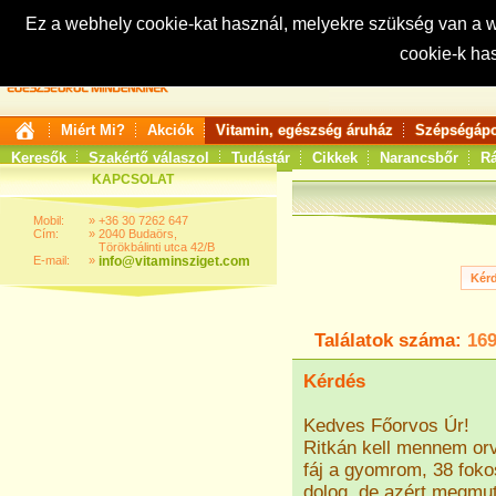
Ez a webhely cookie-kat használ, melyekre szükség van a
cookie-k ha
Keresés:
Miért Mi?
Akciók
Vitamin, egészség áruház
Szépségápo
Keresők
Szakértő válaszol
Tudástár
Cikkek
Narancsbőr
Rá
KAPCSOLAT
Mobil:
»
+36 30 7262 647
Cím:
»
2040 Budaörs,
Törökbálinti utca 42/B
E-mail:
»
info@vitaminsziget.com
Találatok száma:
16
Kérdés
Kedves Főorvos Úr!
Ritkán kell mennem or
fáj a gyomrom, 38 fokos 
dolog, de azért megmu