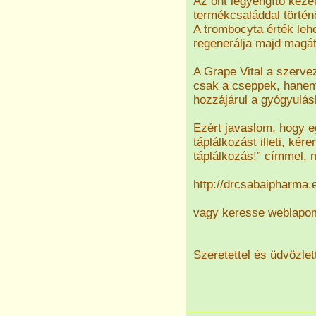
Az önt legyengítő keze
termékcsaláddal történ
A trombocyta érték lehe
regenerálja majd magát
A Grape Vital a szerve
csak a cseppek, hanem 
hozzájárul a gyógyulá
Ezért javaslom, hogy e
táplálkozást illeti, kér
táplálkozás!” címmel, m
http://drcsabaipharma.
vagy keresse weblapom
Szeretettel és üdvözlet