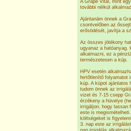
A Grape Vital, mint eg
további nélkül alkalma
Ajánlanám önnek a Grap
csontvelőben az őssej
erősödését, javítja a 
Az összes jótékony ha
ugyanaz a hatóanyag. K
alkalmazni, ez a pénzt
természetesen a kúp.
HPV esetén alkalmazhat
fertőtlenítő folyamatot i
kúp. A kúpot ajánlatos 
tudom önnek az irrigálá
vizet és 7-15 csepp Gra
érzékeny a hüvelye (h
irrigáljon, hogy lassan 
este is megismételheti.
költségeket is figyelem
3. nap este az irrigálá
nap irrigálás alkalmaz