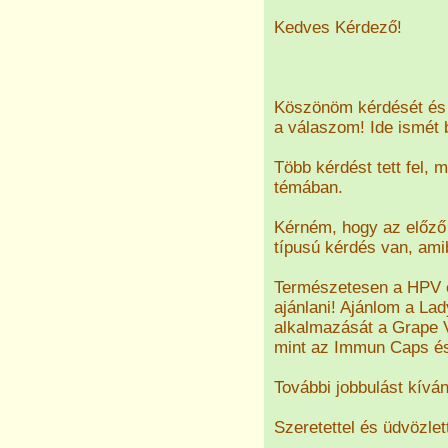
Kedves Kérdező!
Köszönöm kérdését és 
a válaszom! Ide ismé
Több kérdést tett fel, 
témában.
Kérném, hogy az előző 
típusú kérdés van, amib
Természetesen a HPV e
ajánlani! Ajánlom a Lady
alkalmazását a Grape V
mint az Immun Caps é
További jobbulást kívá
Szeretettel és üdvözlet