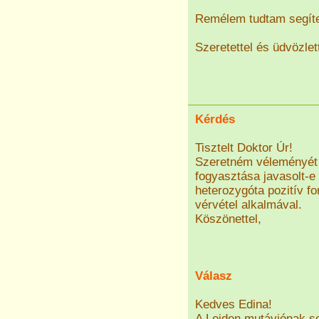
Remélem tudtam segíte
Szeretettel és üdvözlet
Kérdés
Tisztelt Doktor Úr!
Szeretném véleményét 
fogyasztása javasolt-e
heterozygóta pozitív 
vérvétel alkalmával.
Köszönettel,
Válasz
Kedves Edina!
A Leiden mutáviónak s