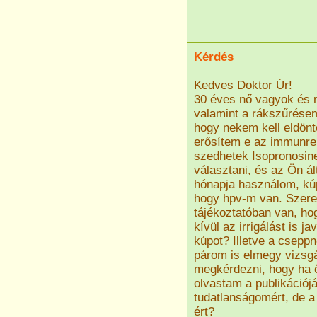
Kérdés
Kedves Doktor Úr!
30 éves nő vagyok és 
valamint a rákszűrése
hogy nekem kell eldön
erősítem e az immunre
szedhetek Isopronosine
választani, és az Ön ál
hónapja használom, kú
hogy hpv-m van. Szeret
tájékoztatóban van, ho
kívül az irrigálást is j
kúpot? Illetve a csepp
párom is elmegy vizsg
megkérdezni, hogy ha ő 
olvastam a publikációjá
tudatlanságomért, de a 
ért?