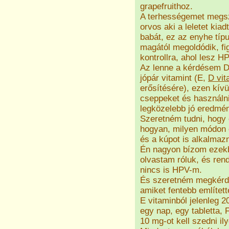
grapefruithoz.
A terhességemet megsz
orvos aki a leletet kia
babát, ez az enyhe típ
magától megoldódik, fi
kontrollra, ahol lesz HP
Az lenne a kérdésem Do
jópár vitamint (E,
D vit
erősítésére), ezen kív
cseppeket és használn
legközelebb jó eredmé
Szeretném tudni, hogy 
hogyan, milyen módon 
és a kúpot is alkalmazn
Én nagyon bízom ezekb
olvastam róluk, és ren
nincs is HPV-m.
És szeretném megkérdez
amiket fentebb említe
E vitaminból jelenleg 
egy nap, egy tabletta, 
10 mg-ot kell szedni il