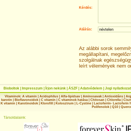
Kérdés:
Aláírás:
Az alábbi sorok semmi
megállapítani, megelőz
szolgálnak egészségügyi
leírt vélemények nem o
Bioboltok
|
Impresszum
|
Írjon nekünk
|
ÁSZF
|
Adatvédelem
|
Jogi nyilatkozat
Vitaminok:
A vitamin
|
Acidophilus
|
Alfa-lipidsav
|
Aminosavak
|
Antioxidáns
|
Arg
karotin
|
Bioflavonoidok
|
C vitamin
|
C vitaminok hatása
|
Chitosan
|
Chlorella
|
Ciszt
K vitamin
|
Karotinoidok
|
Klorofill
|
Kolosztrum
|
L-Cystine
|
Lactoferrin- Lactoferin 
Polifenolok
|
Q10
|
Querc
Társoldalaink: