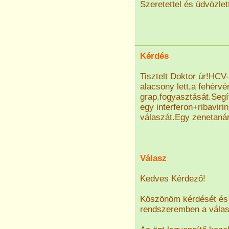
Szeretettel és üdvözlet
Kérdés
Tisztelt Doktor úr!HC
alacsony lett,a fehérvé
grap.fogyasztását.Segí
egy interferon+ribavir
válaszát.Egy zenetanár
Válasz
Kedves Kérdező!
Köszönöm kérdését és 
rendszeremben a válasz