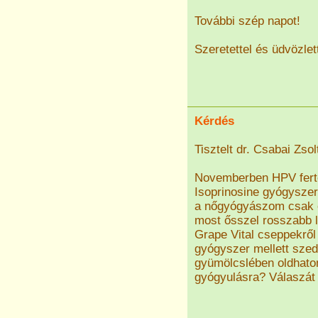
További szép napot!
Szeretettel és üdvözlet
Kérdés
Tisztelt dr. Csabai Zsol
Novemberben HPV fertőz
Isoprinosine gyógyszert
a nőgyógyászom csak ecs
most ősszel rosszabb l
Grape Vital cseppekről
gyógyszer mellett szed
gyümölcslében oldhato
gyógyulásra? Válaszát