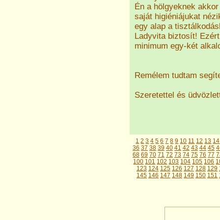
Én a hölgyeknek akkor 
saját higiéniájukat néz
egy alap a tisztálkodá
Ladyvita biztosít! Ezé
minimum egy-két alkal
Remélem tudtam segíte
Szeretettel és üdvözlet
1
2
3
4
5
6
7
8
9
10
11
12
13
14
36
37
38
39
40
41
42
43
44
45
4
68
69
70
71
72
73
74
75
76
77
7
100
101
102
103
104
105
106
1
123
124
125
126
127
128
129
145
146
147
148
149
150
151