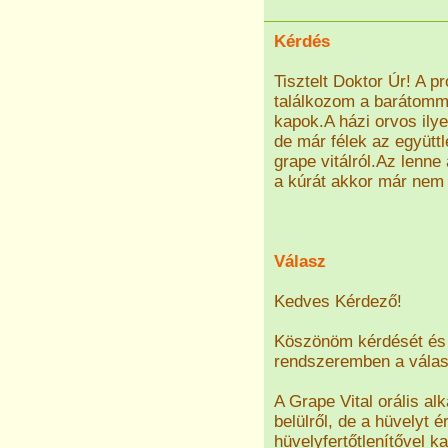
Kérdés
Tisztelt Doktor Úr! A 
találkozom a barátomma
kapok.A házi orvos ilyen
de már félek az együtt
grape vitálról.Az lenn
a kúrát akkor már nem
Válasz
Kedves Kérdező!
Köszönöm kérdését és 
rendszeremben a válasz
A Grape Vital orális alk
belülről, de a hüvelyt 
hüvelyfertőtlenítővel k