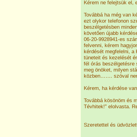
Kérem ne felejtsük el, 
Továbbá ha még van kér
ezt olykor telefonon s
beszélgetésben minden 
követően újabb kérdése
06-20-9928941-es szá
felvenni, kérem hagyj
kérdését megfelelni, a
tüneteit és kezelését 
fél órás beszélgetésre
meg önöket, milyen st
közben……. szóval nem
Kérem, ha kérdése van
Továbbá kösönöm és me
Tévhitek!” elolvasta. 
Szeretettel és üdvözlet