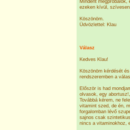
Mindent megpróbálok, e
ezeken kívül, szívese
Köszönöm.
Üdvözlettel: Klau
Válasz
Kedves Klau!
Köszönöm kérdését és 
rendszeremben a válasz
Először is had mondjam 
olvasok, egy abortusz!,
Továbbá kérem, ne fele
vitamint szed, de én, 
forgalomban lévő szup
sajnos csak szintetik
nincs a vitaminokhoz, e