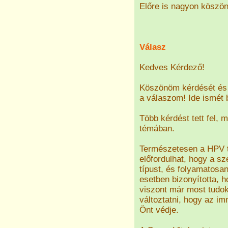
Előre is nagyon köszön
Válasz
Kedves Kérdező!
Köszönöm kérdését és 
a válaszom! Ide ismé
Több kérdést tett fel, 
témában.
Természetesen a HPV te
előfordulhat, hogy a s
típust, és folyamatosa
esetben bizonyította, h
viszont már most tudok
változtatni, hogy az i
Önt védje.