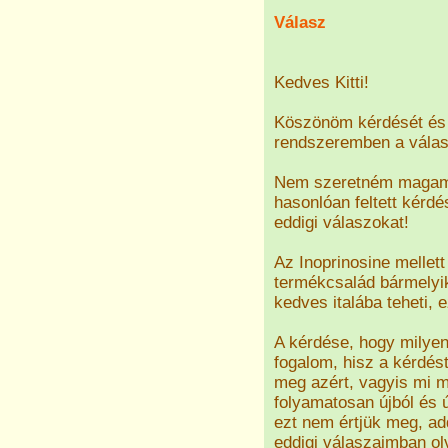
Válasz
Kedves Kitti!
Köszönöm kérdését és 
rendszeremben a válasz
Nem szeretném magam i
hasonlóan feltett kérdé
eddigi válaszokat!
Az Inoprinosine mellet
termékcsalád bármelyik
kedves italába teheti, 
A kérdése, hogy milyen
fogalom, hisz a kérdést
meg azért, vagyis mi m
folyamatosan újból és ú
ezt nem értjük meg, ad
eddigi válaszaimban ol