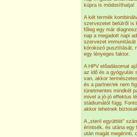
kúpra is módosíthatja!
A két termék kombinálv
szervezetet belülről is k
főleg egy már diagnoszt
nap a megadott napi a
szervezet immunitását
kórokozó pusztítását, 
egy lényeges faktor.
A HPV előadásomat aján
az idő és a gyógyulás s
van, akkor természetese
és a partner/ek nem fig
tünetmentes mindkét pa
mivel a jó-jó effektus l
stádiumától függ. Font
akkor lehetnek biztosak
A „steril együttlét” sz
érintsék, és utána egy 
után magát megérinti, 