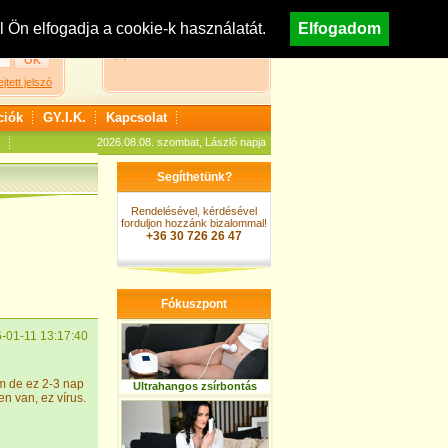
egisztráció
Nézzen körül áruházunkban!
Ön elfogadja a cookie-k használatát.
Elfogadom
A kosár jelenleg üres
ejtett jelszó
ciók
GY.I.K.
Kapcsolat
2026.08.08. szombat, László napja
Segíthetünk?
Rendelésével, kérdésével
forduljon hozzánk bizalommal!
+36 30 726 26 47
Fókuszpont
-01-11 13:17:40
am de ez 2-3 nap
Ultrahangos zsírbontás
en van, ez vírus.