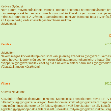
Kedves Gyöngyi
Nem tudom, milyen erős tünetei vannak. Indolokt esetben a hormonpótlás nem örd
mindenképp csak természetazonos hormonnal. Az Ovestin ilyen, viszont szintjét 
méréssel konrollálni. A szívritmus zavarára mág pozitvan is hathat, ha a pszichés ál
az Aspirin pedig védi az esetleges trombózis rizikótól.
Üdvözlettel:
D
Kérdés
2015
Üdvözlöm!
Nekem magas kockázatú hpv-vírusom van, jelenleg szedek rá gyógyszert.. kérdé
lenne,hogyan tudnék még segíteni ezen kívül magamon, nekem lehet e használni e
cseppet a gyógyszer mellé? esetleg tud e nekem ajánlani bármi más gyógymódot
Válaszát Nagyon Köszönöm!
Válasz
2015
Kedves Névtelen!
Köszönöm kérdését és egyben bizalmát. Sajnos el kell keserítenem, mivel a HPV-
pillanatnyilag gyógyszer a világon! Nem tudom mit írtak fel gyógyszerként magának
hogy máig nincs ellenszer az én fejlesztésemen kívül! Ezért kaptam az „Év kutatói
egyetlen gyógymódjának a feltárásáért! Érdekelne, milyen gyógyszert írtak fel, vag