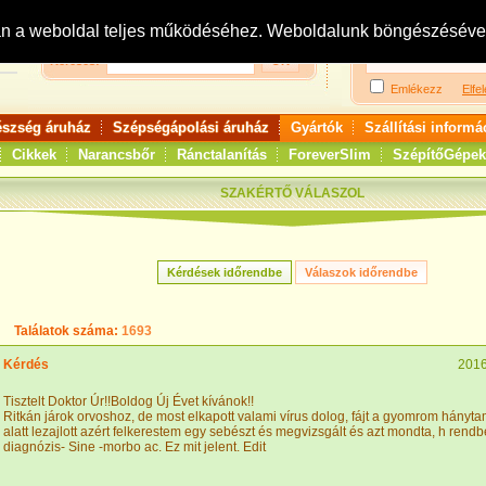
Bejelentkezés:
R
an a weboldal teljes működéséhez. Weboldalunk böngészésével 
Keresés:
Emlékezz
Elfel
észség áruház
Szépségápolási áruház
Gyártók
Szállítási informá
Cikkek
Narancsbőr
Ránctalanítás
ForeverSlim
SzépítőGépek
SZAKÉRTŐ VÁLASZOL
Találatok száma:
1693
Kérdés
2016
Tisztelt Doktor Úr!!Boldog Új Évet kívánok!!
Ritkán járok orvoshoz, de most elkapott valami vírus dolog, fájt a gyomrom hányt
alatt lezajlott azért felkerestem egy sebészt és megvizsgált és azt mondta, h rendb
diagnózis- Sine -morbo ac. Ez mit jelent. Edit