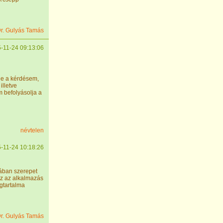
r. Gulyás Tamás
-11-24 09:13:06
nne a kérdésem,
illetve
m befolyásolja a
névtelen
-11-24 10:18:26
ában szerepet
ez az alkalmazás
gtartalma
r. Gulyás Tamás