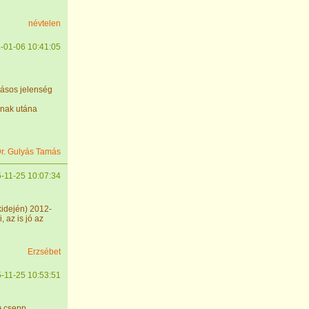
névtelen
-01-06 10:41:05
dásos jelenség
anak utána
r. Gulyás Tamás
-11-25 10:07:34
idején) 2012-
, az is jó az
Erzsébet
-11-25 10:53:51
A csepp