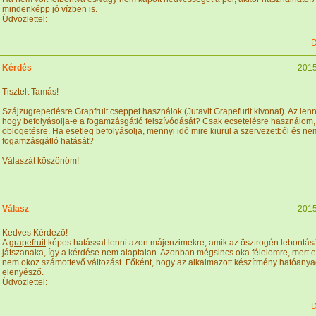
mindenképp jó vízben is.
Üdvözlettel:
D
Kérdés
2015
Tisztelt Tamás!
Szájzugrepedésre Grapfruit cseppet használok (Jutavit Grapefurit kivonat). Az le
hogy befolyásolja-e a fogamzásgátló felszívódását? Csak ecsetelésre használom, 
öblögetésre. Ha esetleg befolyásolja, mennyi idő mire kiürül a szervezetből és ne
fogamzásgátló hatását?
Válaszát köszönöm!
Válasz
2015
Kedves Kérdező!
A
grapefruit
képes hatással lenni azon májenzimekre, amik az ösztrogén lebontás
játszanaka, így a kérdése nem alaptalan. Azonban mégsincs oka félelemre, mert 
nem okoz számottevő változást. Főként, hogy az alkalmazott készítmény hatóanya
elenyésző.
Üdvözlettel:
D