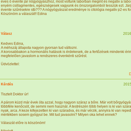
éves ő évente jár nőgyógyászhoz, most voltunk laborban megint és negatív a labo
enyém csillagmentes, egészségesek vagyunk és önszorgalomból tesszük ezt. Járj
évente szűrésekre stb??? A nógyógyászat eredménye is citológia negatív p2-es fo
Köszönöm a válaszát!! Edina
Válasz
2016
Kedves Edina,
A méhszáj állapota nagyon gyorsan tud változni.
A korosabbakon a hormonális hatások is érdekesek, de a fertőzések mindenki éri
megfelelően javaslom a rendszeres évenkénti szűrést.
Üdvözlettel:
D
Kérdés
2015
Tisztelt Doktor úr!
A párom küzd már évek óta azzal, hogy nagyon száraz a bőre. Már volt bőrgyógyás
többféle kenőcsöt, de semmi nem használ. A testrészén több helyen is ki van szárad
nyak, arca. A keze kifejezetten ki van száradva, és már vérzik, annyira ki van repe
mértékben sosem gyógyul be. Mit tud javasolni? Milyen oka lehet ennek?
Válaszát előre is köszönöm!