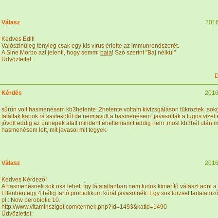
Válasz
2016
Kedves Edit!
Valószínűleg tényleg csak egy kis vírus érlelte az immunrendszerét.
A Sine Morbo azt jelenti, hogy semmi
baja
! Szó szerint "Baj nélkül"
Üdvözlettel:
D
Kérdés
2016
sűrűn volt hasmenésem kb3hetente ,2hetente voltam kivizsgáláson tükröztek ,so
találtak kapok rá savlekötőt de nemjavult a hasmenésem ,javasolták a lugos vizet 
jóvolt eddig az ünnepek alatt mindent ehettemamit eddig nem ,most kb3hét után m
hasmenésem lett, mit javasol mit tegyek.
Válasz
2016
Kedves Kérdező!
A hasmenésnek sok oka lehet. Így látatatlanban nem tudok kimerítő választ adni a
Ellenben egy 4 hétig tartó probiotikum kúrát javasolnék. Egy sok törzset tartalamz
pl.: Now perobiotic 10.
http://www.vitaminsziget.com/termek.php?id=1493&katId=1490
Üdvözlettel: