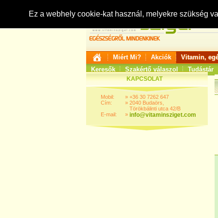
Ez a webhely cookie-kat használ, melyekre szükség v
Miért Mi?
Akciók
Vitamin, eg
Keresők
Szakértő válaszol
Tudástár
KAPCSOLAT
Mobil:
»
+36 30 7262 647
Cím:
»
2040 Budaörs,
Törökbálinti utca 42/B
E-mail:
»
info@vitaminsziget.com