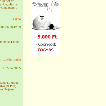
runk sőt az
unk ezután is
lyamatosan...
Edina
-01-06 10:42:59
nthetnek. Ennek
r. Gulyás Tamás
-11-25 14:38:55
znál is, kapott
va, pl. térd,
dve. Teljesen