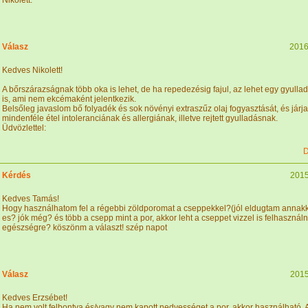
Nikolett.
Válasz
2016
Kedves Nikolett!
A bőrszárazságnak több oka is lehet, de ha repedezésig fajul, az lehet egy gyulla
is, ami nem ekcémaként jelentkezik.
Belsőleg javaslom bő folyadék és sok növényi extraszűz olaj fogyasztását, és járj
mindenféle étel intoleranciának és allergiának, illetve rejtett gyulladásnak.
Üdvözlettel:
D
Kérdés
2015
Kedves Tamás!
Hogy használhatom fel a régebbi zöldporomat a cseppekkel?(jól eldugtam annakk
es? jók még? és több a csepp mint a por, akkor leht a cseppet vizzel is felhasználni
egészségre? köszönm a választ! szép napot
Válasz
2015
Kedves Erzsébet!
Ha nem volt felbontva és/vagy nem kapott nedvességet a por, akkor használható. 