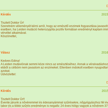
D
Kérdés
2015
Tisztelt Doktor Úr!
Szeretném véleményét kérni arról, hogy az emésztő enzimek fogyasztása javasol
esetben, ha Leiden mutáció heterozygóta pozitív formában eredményt kaptam im
vérvétel alkalmával.
Köszönettel,
Válasz
2016
Kedves Edina!
A Leiden mutáviónak semmi köze nincs az emésztéséhez. Annak a véralvadáshoz 
ebből a célbóm nem javaslom az enzimeket. Ellenben indokolt esetben nyugodtan
azokat.
Üdvözlettel:
D
Kérdés
2015
Tisztelt Doktor Úr!!
Évente járunk a nővéremmel és édesanyámmal szűrésekre, nőgyógyászhoz fél éve
labor és a többi szűrés eredménye is negatív. 24 éves hölgy vagyok a nővérem 