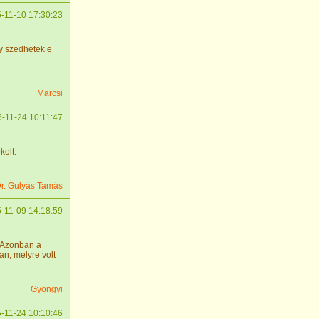
-11-10 17:30:23
y szedhetek e
Marcsi
-11-24 10:11:47
kolt.
r. Gulyás Tamás
-11-09 14:18:59
. Azonban a
an, melyre volt
Gyöngyi
-11-24 10:10:46