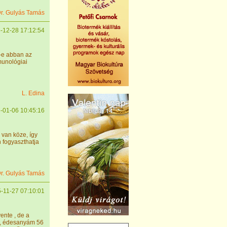
r. Gulyás Tamás
-12-28 17:12:54
t-e abban az
munológiai
L. Edina
-01-06 10:45:16
van köze, így
 fogyaszthatja
r. Gulyás Tamás
-11-27 07:10:01
nte , de a
37, édesanyám 56