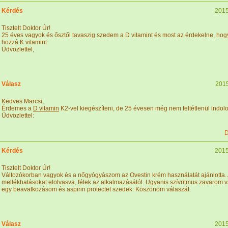
Kérdés
2015
Tisztelt Doktor Úr!
25 éves vagyok és ősztől tavaszig szedem a D vitamint és most az érdekelne, hog
hozzá K vitamint.
Üdvözlettel,
Válasz
2015
Kedves Marcsi,
Érdemes a
D vitamin
K2-vel kiegészíteni, de 25 évesen még nem feltétlenül indolo
Üdvözlettel:
D
Kérdés
2015
Tisztelt Doktor Úr!
Változókorban vagyok és a nőgyógyászom az Ovestin krém használatát ajánlotta
mellékhatásokat elolvasva, félek az alkalmazásától. Ugyanis szívritmus zavarom v
egy beavatkozásom és aspirin protectet szedek. Köszönöm válaszát.
Válasz
2015