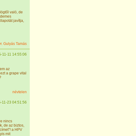
ögtől való, de
érdemes
lapotát javítja,
r. Gulyás Tamás
-11-11 14:55:06
sem az
zt a grape vital
?
névtelen
-11-23 04:51:56
re nincs
, de az biztos,
 címet”! a HPV
yis mit