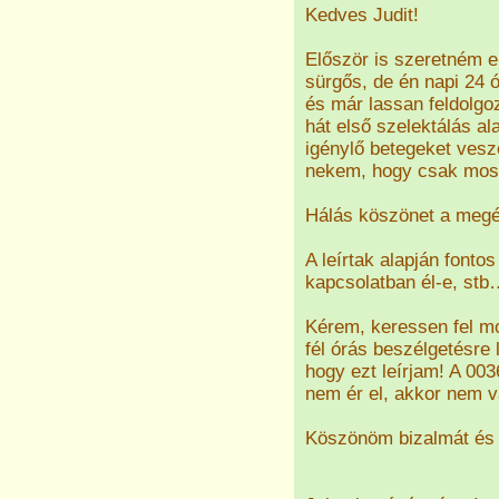
Kedves Judit!
Először is szeretném e
sürgős, de én napi 24 ó
és már lassan feldolgo
hát első szelektálás a
igénylő betegeket vesz
nekem, hogy csak most
Hálás köszönet a megé
A leírtak alapján fonto
kapcsolatban él-e, stb
Kérem, keressen fel mo
fél órás beszélgetésre
hogy ezt leírjam! A 0
nem ér el, akkor nem v
Köszönöm bizalmát és 