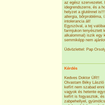
az egész szervezetet. 
idegrendszerre, és a 
helyzet a gluténnel is!
allergia, bőrprobléma, 
intolerancia áll!
Egyszóval, a tej valóba
farmjukon tenyésztett 
alkalommal) iszik egy 
semmiképp nem ajánlot
Üdvözlettel: Pap Orsol
Kérdés
Kedves Doktor ÚR!!
Olvastam Béky László t
kefírt nem szabad enni
vagyok és hetente egysz
kefírt is fogyasztok, é
zabpehellyel, gyümölcs