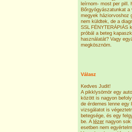
leírnom- most per pill.
Bőrgyógyászatunkat a 
megyek háziorvoshoz g
nem küldtek, de a diag
SSL FÉNYTERÁPIÁS kés
próbál a beteg kapaszk
használatát? Vagy egyál
megkösznöm.
Válasz
Kedves Judit!
A pikklysömör egy aut
között is nagyon befol
de érdemes lenne egy la
vizsgálatot is végeztet
betegsége, és egy felgy
be. A
lézer
nagyon sok b
esetben nem egyértelmű