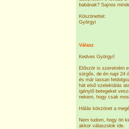
babának? Sajnos minde
Köszönettel:
Györgyi
Válasz
Kedves Györgyi!
Először is szeretném e
sürgős, de én napi 24 ó
és már lassan feldolgo
hát első szelektálás a
igénylő betegeket vesz
nekem, hogy csak most
Hálás köszönet a megé
Nem tudom, hogy ön ke
akkor válaszolok ide.