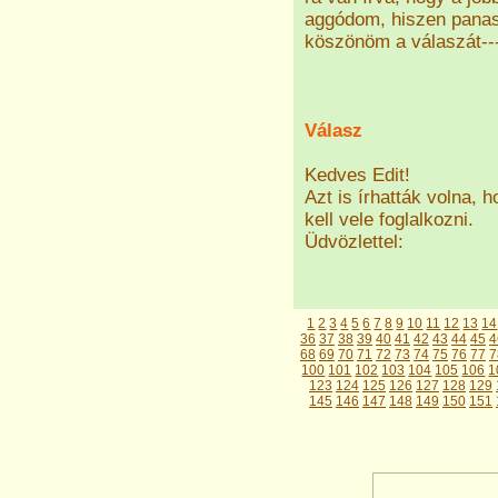
aggódom, hiszen panas
köszönöm a válaszát---
Válasz
Kedves Edit!
Azt is írhatták volna, 
kell vele foglalkozni.
Üdvözlettel:
1
2
3
4
5
6
7
8
9
10
11
12
13
14
36
37
38
39
40
41
42
43
44
45
4
68
69
70
71
72
73
74
75
76
77
7
100
101
102
103
104
105
106
1
123
124
125
126
127
128
129
145
146
147
148
149
150
151