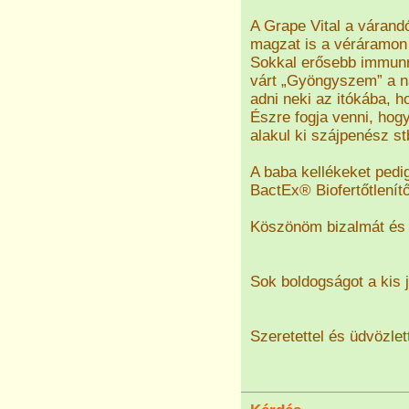
A Grape Vital a várandó
magzat is a véráramon k
Sokkal erősebb immunre
várt „Gyöngyszem” a na
adni neki az itókába, h
Észre fogja venni, hog
alakul ki szájpenész st
A baba kellékeket pedig
BactEx® Biofertőtlenítőv
Köszönöm bizalmát és 
Sok boldogságot a kis 
Szeretettel és üdvözlett