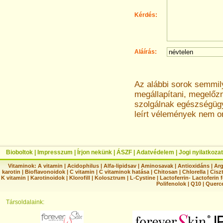
Kérdés:
Aláírás:
Az alábbi sorok semmi
megállapítani, megelőz
szolgálnak egészségügyi
leírt vélemények nem o
Bioboltok
|
Impresszum
|
Írjon nekünk
|
ÁSZF
|
Adatvédelem
|
Jogi nyilatkozat
Vitaminok:
A vitamin
|
Acidophilus
|
Alfa-lipidsav
|
Aminosavak
|
Antioxidáns
|
Arg
karotin
|
Bioflavonoidok
|
C vitamin
|
C vitaminok hatása
|
Chitosan
|
Chlorella
|
Ciszt
K vitamin
|
Karotinoidok
|
Klorofill
|
Kolosztrum
|
L-Cystine
|
Lactoferrin- Lactoferin 
Polifenolok
|
Q10
|
Querc
Társoldalaink: