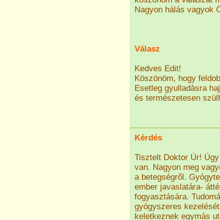
Nagyon hálás vagyok Ö
Válasz
Kedves Edit!
Köszönöm, hogy feldob
Esetleg gyulladàsra haj
és természetesen szül
Kérdés
Tisztelt Doktor Úr! Úgy
van. Nagyon meg vagyok
a betegségről. Gyógyte
ember javaslatára- átt
fogyasztására. Tudomá
gyógyszeres kezelését
keletkeznek egymás ut