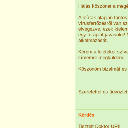
Hálás köszönet a megé
A leírtak alapján fonto
vírusfertőzésről van s
elvégezve, ezek kiele
egy terápiát javasolni
alkalmazását.
Kérem a leleteket szí
címemre megküldeni.
Köszönöm bizalmát és 
Szeretettel és üdvözlett
Kérdés
Tisztelt Doktor ÚR!!