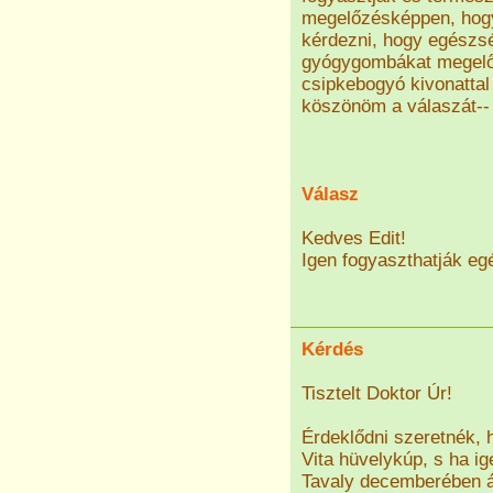
megelőzésképpen, hog
kérdezni, hogy egészs
gyógygombákat megelőz
csipkebogyó kivonatta
köszönöm a válaszát--
Válasz
Kedves Edit!
Igen fogyaszthatják eg
Kérdés
Tisztelt Doktor Úr!
Érdeklődni szeretnék,
Vita hüvelykúp, s ha i
Tavaly decemberében ál