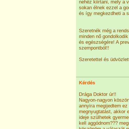
nehéz kiirtani, mely a 
sokan élnek ezzel a gon
és így megkezdheti a sz
Szeretnék még a rendsz
minden nő gondolkodik 
és egészségére! A prev
szempontból!!
Szeretettel és üdvözlett
Kérdés
Drága Doktor úr!!
Nagyon-nagyon köszönö
annyira megijedtem ez 
megnyugtatást, akkor e
ideje szülhetek gyerme
kell aggódnom??? meg
köszönöm a válaszát 