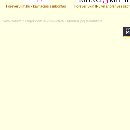
ForeverSlim.hu - kavitációs zsírbontás
Forever Skin IPL villanófényes szőr
www.vitaminsziget.com © 2007-2026 - Minden jog fenntartva