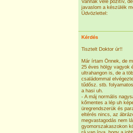
Vannak vele pozitív, de
javaslom a készülék m
Üdvözlettel:
Kérdés
Tisztelt Doktor úr!!
Már írtam Önnek, de mé
25 éves hölgy vagyok 
ultrahangon is, de a t
családommal elvégezte
tűdősz. stb. folyamato
a hasi uh.
- A máj normális nagys
kőmentes a lép uh kép
üregrendszerük és par
eltérés nincs, az ábrá
megvastagodás nem láth
gyomorszakaszokon kóro
rá van írva, hogy a job