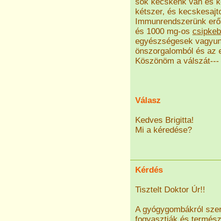
sok kecskénk van és ke
kétszer, és kecskesajt
Immunrendszerünk erő
és 1000 mg-os
csipke
egyészségesek vagyunk
önszorgalomból és az 
Köszönöm a válszát--- Ti
Válasz
Kedves Brigitta!
Mi a kéredése?
Kérdés
Tisztelt Doktor Úr!!
A gyógygombákról szer
fogyasztják és termés