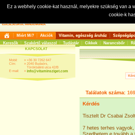
Ez a webhely cookie-kat használ, melyekre szükség van a
cookie-k ha
Keresés:
Miért Mi?
Akciók
Vitamin, egészség áruház
Szépségápo
Keresők
Szakértő válaszol
Tudástár
Cikkek
Narancsbőr
Rá
KAPCSOLAT
Mobil:
»
+36 30 7262 647
Cím:
»
2040 Budaörs,
Törökbálinti utca 42/B
E-mail:
»
info@vitaminsziget.com
Találatok száma:
16
Kérdés
Tisztelt Dr Csabai Zsolt
7 hetes terhes vagyok
Szedhetem e tovább a t