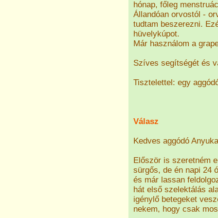
hónap, főleg menstruáci
Állandóan orvostól - or
tudtam beszerezni. Ezé
hüvelykúpot.
Már használom a grape 
Szíves segítségét és v
Tisztelettel: egy aggó
Válasz
Kedves aggódó Anyuka
Először is szeretném e
sürgős, de én napi 24 ó
és már lassan feldolgo
hát első szelektálás a
igénylő betegeket vesz
nekem, hogy csak most