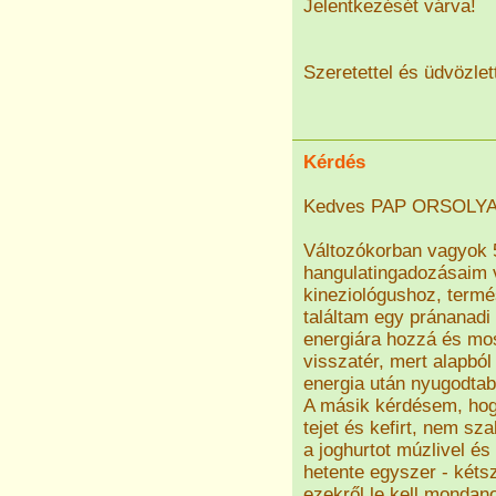
Jelentkezését várva!
Szeretettel és üdvözlett
Kérdés
Kedves PAP ORSOLYA 
Változókorban vagyok 5
hangulatingadozásaim 
kineziológushoz, term
találtam egy pránanadi
energiára hozzá és mo
visszatér, mert alapbó
energia után nyugodtab
A másik kérdésem, hogy
tejet és kefirt, nem sz
a joghurtot múzlivel é
hetente egyszer - kéts
ezekről le kell monda