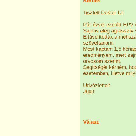
Kérdés
Tisztelt Doktor Úr,
Pár évvel ezelőtt HPV v
Sajnos elég agresszív 
Eltávolították a méhsz
szövettanom.
Most kaptam 1,5 hónapo
eredményem, mert sajn
orvosom szerint.
Segítségét kérném, hog
esetemben, illetve mi
Üdvözlettel:
Judit
Válasz