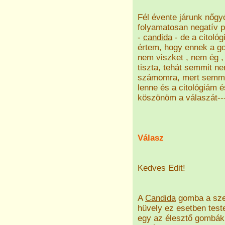
Fél évente járunk nőg
folyamatosan negatív p
-
candida
- de a citoló
értem, hogy ennek a g
nem viszket , nem ég 
tiszta, tehát semmit n
számomra, mert semmi
lenne és a citológiám é
köszönöm a válaszát--
Válasz
Kedves Edit!
A
Candida
gomba a szer
hüvely ez esetben test
egy az élesztő gombák