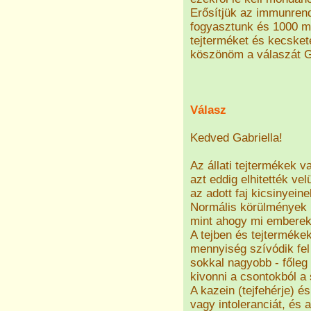
Erősítjük az immunre
fogyasztunk és 1000 m
tejterméket és kecsket
köszönöm a válaszát G
Válasz
Kedved Gabriella!
Az állati tejtermékek 
azt eddig elhitették vel
az adott faj kicsinyein
Normális körülmények k
mint ahogy mi emberek
A tejben és tejterméke
mennyiség szívódik fel
sokkal nagyobb - főleg 
kivonni a csontokból 
A kazein (tejfehérje) és
vagy intoleranciát, és