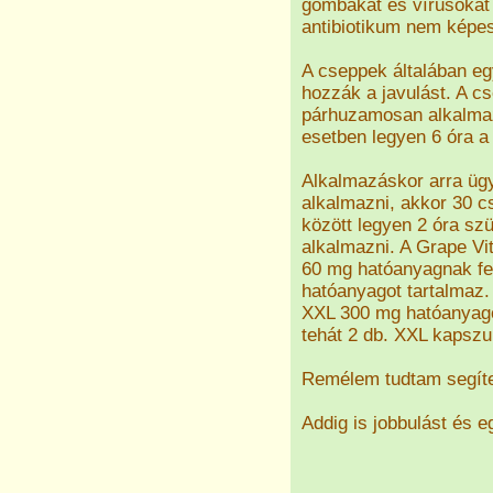
gombákat és vírusokat 
antibiotikum nem képe
A cseppek általában eg
hozzák a javulást. A c
párhuzamosan alkalmazn
esetben legyen 6 óra a
Alkalmazáskor arra üg
alkalmazni, akkor 30 cs
között legyen 2 óra sz
alkalmazni. A Grape Vit
60 mg hatóanyagnak fel
hatóanyagot tartalmaz
XXL 300 mg hatóanyagot
tehát 2 db. XXL kapszu
Remélem tudtam segíte
Addig is jobbulást és