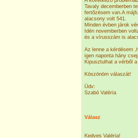
A következő problémáb
Tavaly decemberben ter
fertőzésem van.A májfu
alacsony volt 541.
Minden évben járok vér
Idén novemberben volta
és a vírusszám is alac
Az lenne a kérdésem ,h
igen naponta hány cse
Kipusztulhat a vérből a
Köszönöm válaszát!
Üdv:
Szabó Valéria
Válasz
Kedves Valéria!