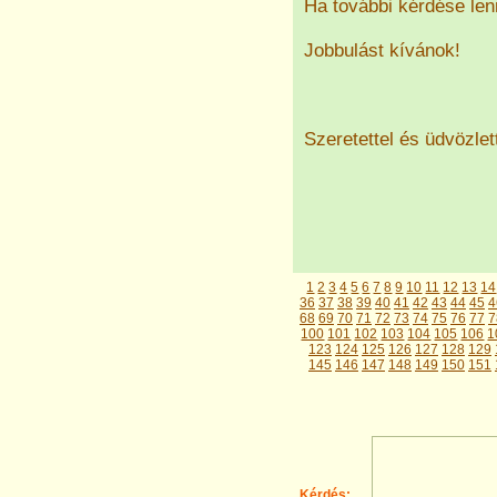
Ha további kérdése le
Jobbulást kívánok!
Szeretettel és üdvözlett
1
2
3
4
5
6
7
8
9
10
11
12
13
14
36
37
38
39
40
41
42
43
44
45
4
68
69
70
71
72
73
74
75
76
77
7
100
101
102
103
104
105
106
1
123
124
125
126
127
128
129
145
146
147
148
149
150
151
Kérdés: