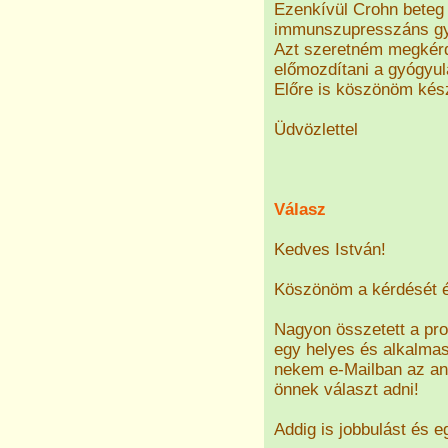
Ezenkívül Crohn beteg 
immunszupresszáns gyó
Azt szeretném megkérde
előmozdítani a gyógyu
Előre is köszönöm kés
Üdvözlettel
Válasz
Kedves István!
Köszönöm a kérdését é
Nagyon összetett a pro
egy helyes és alkalmas 
nekem e-Mailban az an
önnek választ adni!
Addig is jobbulást és