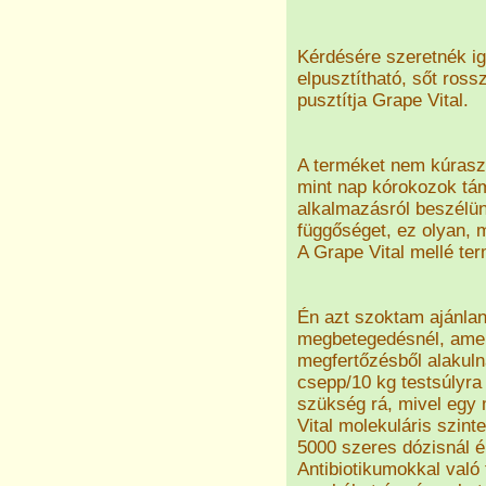
Kérdésére szeretnék ig
elpusztítható, sőt ross
pusztítja Grape Vital.
A terméket nem kúrasz
mint nap kórokozok tá
alkalmazásról beszélü
függőséget, ez olyan, m
A Grape Vital mellé te
Én azt szoktam ajánlan
megbetegedésnél, amel
megfertőzésből alakuln
csepp/10 kg testsúlyra
szükség rá, mivel egy 
Vital molekuláris szint
5000 szeres dózisnál ér
Antibiotikumokkal való