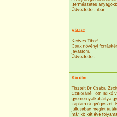
,természetes anyagokbó
Üdvözlettel.Tibor
Válasz
Kedves Tibor!
Csak növényi forráskén
javaslom.
Üdvözlettel:
Kérdés
Tisztelt Dr Csabai Zsolt
Czikoráné Tóth Ildikó 
gyomornyálkahártya gyu
kaptam rá gyógyszet. K
júliusában megint talál
már kb két éve folyama