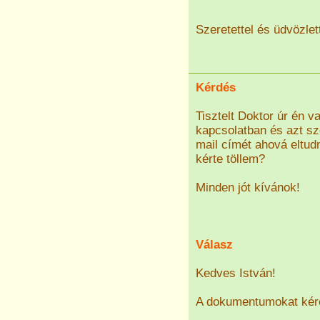
Szeretettel és üdvözlett
Kérdés
Tisztelt Doktor úr én 
kapcsolatban és azt s
mail címét ahová eltu
kérte töllem?
Minden jót kívánok!
Válasz
Kedves István!
A dokumentumokat kér