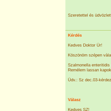
Szeretettel és üdvözlett
Kérdés
Kedves Doktor Ùr!
Köszönöm szépen vàla
Szalmonella enteritidi
Remélem lassan kapok 
Üdv.: Sz dec.03-kérde
Válasz
Kedves SZ!