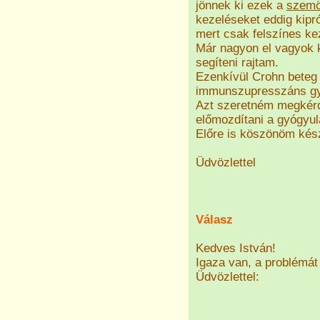
jönnek ki ezek a
szemö
kezeléseket eddig kipr
mert csak felszínes kez
Már nagyon el vagyok 
segíteni rajtam.
Ezenkívül Crohn beteg 
immunszupresszáns gyó
Azt szeretném megkérde
előmozdítani a gyógyu
Előre is köszönöm kés
Üdvözlettel
Válasz
Kedves István!
Igaza van, a problémát
Üdvözlettel: