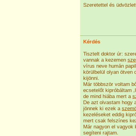
Szeretettel és üdvözlett
Kérdés
Tisztelt doktor úr: sz
vannak a kezemen
sze
vírus neve humán papi
körülbelül olyan ötven
kijönni.
Már többször voltam b
ecsetelőt kipróbáltam 
de mind hiába mert a
s
De azt olvastam hogy a
jönnek ki ezek a
szemö
kezeléseket eddig kipr
mert csak felszínes kez
Már nagyon el vagyok 
segíteni rajtam.