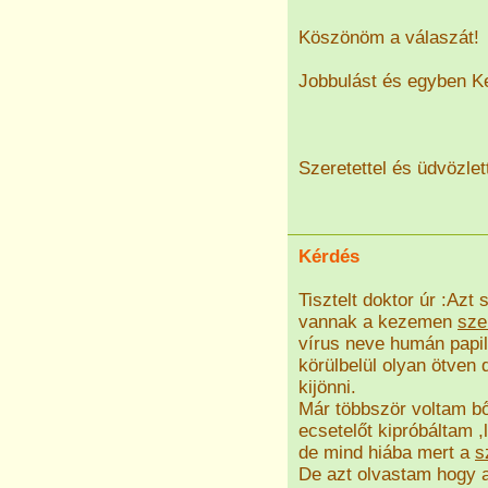
Köszönöm a válaszát!
Jobbulást és egyben K
Szeretettel és üdvözlett
Kérdés
Tisztelt doktor úr :Az
vannak a kezemen
sze
vírus neve humán papi
körülbelül olyan ötven
kijönni.
Már többször voltam b
ecsetelőt kipróbáltam 
de mind hiába mert a
s
De azt olvastam hogy a