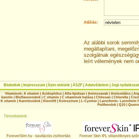
Aláírás:
Az alábbi sorok semmi
megállapítani, megelőz
szolgálnak egészségügyi
leírt vélemények nem o
Bioboltok
|
Impresszum
|
Írjon nekünk
|
ÁSZF
|
Adatvédelem
|
Jogi nyilatkozat
Vitaminok:
A vitamin
|
Acidophilus
|
Alfa-lipidsav
|
Aminosavak
|
Antioxidáns
|
Arg
karotin
|
Bioflavonoidok
|
C vitamin
|
C vitaminok hatása
|
Chitosan
|
Chlorella
|
Ciszt
K vitamin
|
Karotinoidok
|
Klorofill
|
Kolosztrum
|
L-Cystine
|
Lactoferrin- Lactoferin 
Polifenolok
|
Q10
|
Querc
Társoldalaink:
ForeverSlim.hu - kavitációs zsírbontás
Forever Skin IPL villanófényes szőr