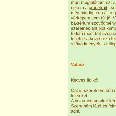
mert megtaláltam ezt az
nekem a
grapefruit
csep
még mindig fenn áll a 
vérképem sem túl jó. 
baktérium szövődményei
szeretnék antibiotiku
tudom most két üveg cs
lehetne a következő t
szövődmények is fellép
Válasz
Kedves Ildikó!
Önt is szeretném kérni
leleteket.
A dokumentumokat kér
Szeretném látni és fel
adni.