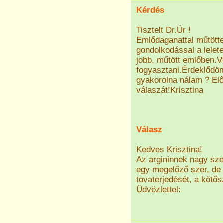
Kérdés
Tisztelt Dr.Úr !
Emlődaganattal műtött
gondolkodással a lelete
jobb, műtött emlőben.V
fogyasztani.Érdeklődö
gyakorolna nálam ? El
válaszát!Krisztina
Válasz
Kedves Krisztina!
Az argininnek nagy sze
egy megelőző szer, de 
tovaterjedését, a kötős
Üdvözlettel: