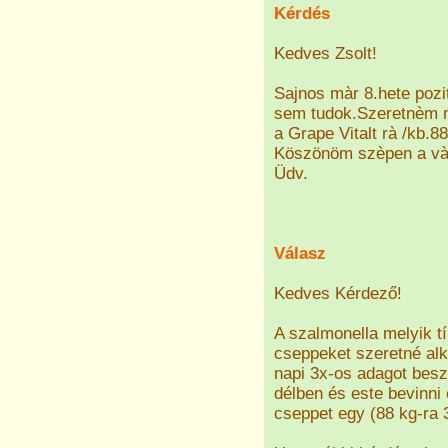
Kérdés
Kedves Zsolt!
Sajnos màr 8.hete pozi
sem tudok.Szeretnèm 
a Grape Vitalt rà /kb.
Köszönöm szèpen a và
Üdv.
Válasz
Kedves Kérdező!
A szalmonella melyik t
cseppeket szeretné alk
napi 3x-os adagot besz
délben és este bevinni 
cseppet egy (88 kg-ra 