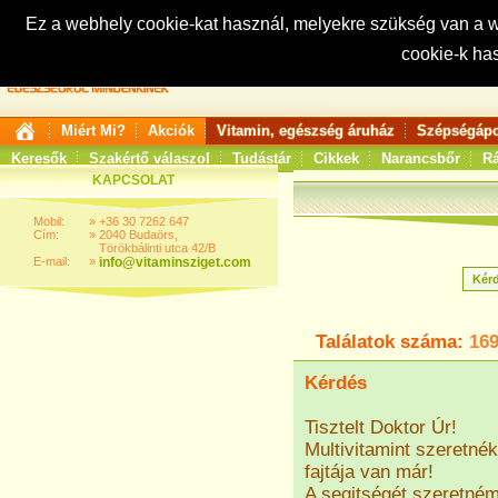
Ez a webhely cookie-kat használ, melyekre szükség van a
cookie-k ha
Keresés:
Miért Mi?
Akciók
Vitamin, egészség áruház
Szépségápo
Keresők
Szakértő válaszol
Tudástár
Cikkek
Narancsbőr
Rá
KAPCSOLAT
Mobil:
»
+36 30 7262 647
Cím:
»
2040 Budaörs,
Törökbálinti utca 42/B
E-mail:
»
info@vitaminsziget.com
Találatok száma:
16
Kérdés
Tisztelt Doktor Úr!
Multivitamint szeretné
fajtája van már!
A segitségét szeretném