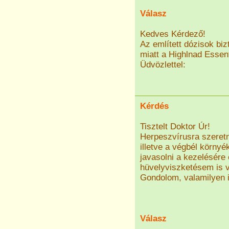
Válasz
Kedves Kérdező!
Az említett dózisok bi
miatt a Highlnad Essent
Üdvözlettel:
Kérdés
Tisztelt Doktor Úr!
Herpeszvírusra szeret
illetve a végbél környé
javasolni a kezelésére
hüvelyviszketésem is v
Gondolom, valamilyen 
Válasz