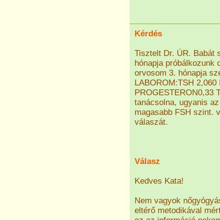
Kérdés
Tisztelt Dr. ÚR. Babát
hónapja próbálkozunk de
orvosom 3. hónapja 
LABOROM:TSH 2,060 
PROGESTERON0,33 TE
tanácsolna, ugyanis a
magasabb FSH szint. v
válaszát.
Válasz
Kedves Kata!
Nem vagyok nőgyógyász
eltérő metodikával mér