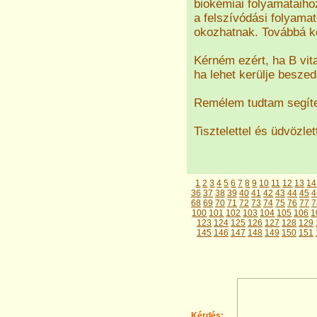
biokémiai folyamataihoz
a felszívódási folyamat
okozhatnak. Továbbá kö
Kérném ezért, ha B vit
ha lehet kerülje beszed
Remélem tudtam segíte
Tisztelettel és üdvözlet
1
2
3
4
5
6
7
8
9
10
11
12
13
14
36
37
38
39
40
41
42
43
44
45
4
68
69
70
71
72
73
74
75
76
77
7
100
101
102
103
104
105
106
1
123
124
125
126
127
128
129
145
146
147
148
149
150
151
Kérdés: