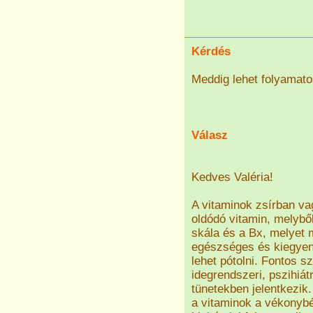
Kérdés
Meddig lehet folyamato
Válasz
Kedves Valéria!
A vitaminok zsírban va
oldódó vitamin, melyből
skála és a Bx, melyet
egészséges és kiegyens
lehet pótolni. Fontos s
idegrendszeri, pszihiá
tünetekben jelentkezik
a vitaminok a vékonybé