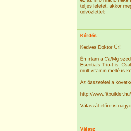
ez az információ nekem
teljes leletet, akkor m
üdvözlettel:
Kérdés
Kedves Doktor Úr!
Én írtam a Ca/Mg szed
Esentials Trio-t is. Cs
multivitamin mellé is k
Az összetétel a követk
http://www.fitbuilder.
Válaszát előre is nag
Válasz