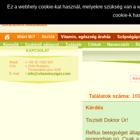
Ez a webhely cookie-kat használ, melyekre szükség van a
cookie-k ha
Keresés:
Miért Mi?
Akciók
Vitamin, egészség áruház
Szépségápo
Keresők
Szakértő válaszol
Tudástár
Cikkek
Narancsbőr
Rá
KAPCSOLAT
Mobil:
»
+36 30 7262 647
Cím:
»
2040 Budaörs,
Törökbálinti utca 42/B
E-mail:
»
info@vitaminsziget.com
Találatok száma:
16
Kérdés
Tisztelt Doktor Úr!
Reflux betegséget álla
gyomorban is). Csak a 