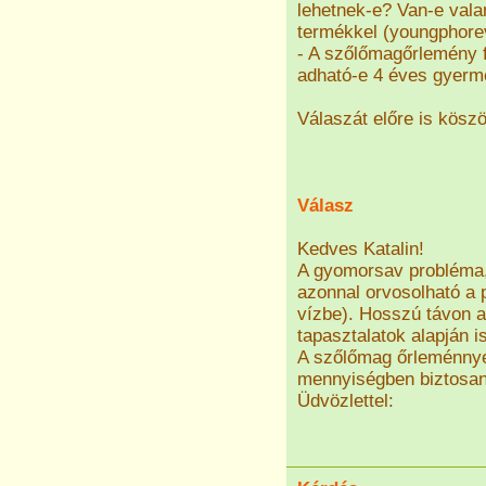
lehetnek-e? Van-e vala
termékkel (youngphore
- A szőlőmagőrlemény f
adható-e 4 éves gyer
Válaszát előre is kösz
Válasz
Kedves Katalin!
A gyomorsav probléma, 
azonnal orvosolható a 
vízbe). Hosszú távon a
tapasztalatok alapján 
A szőlőmag őrleménnye
mennyiségben biztosa
Üdvözlettel: