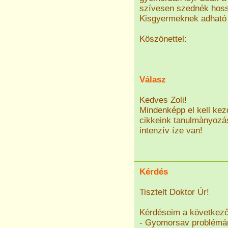
szívesen szednék hoss
Kisgyermeknek adható a
Köszönettel:
Válasz
Kedves Zoli!
Mindenképp el kell kez
cikkeink tanulmànyozás
intenzív íze van!
Kérdés
Tisztelt Doktor Úr!
Kérdéseim a következő
- Gyomorsav problémá