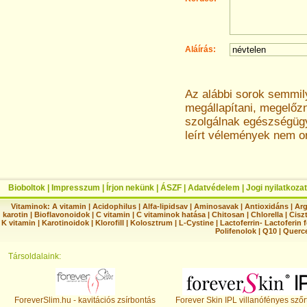
Aláírás:
Az alábbi sorok semmi
megállapítani, megelőz
szolgálnak egészségügyi
leírt vélemények nem o
Bioboltok
|
Impresszum
|
Írjon nekünk
|
ÁSZF
|
Adatvédelem
|
Jogi nyilatkozat
Vitaminok:
A vitamin
|
Acidophilus
|
Alfa-lipidsav
|
Aminosavak
|
Antioxidáns
|
Arg
karotin
|
Bioflavonoidok
|
C vitamin
|
C vitaminok hatása
|
Chitosan
|
Chlorella
|
Ciszt
K vitamin
|
Karotinoidok
|
Klorofill
|
Kolosztrum
|
L-Cystine
|
Lactoferrin- Lactoferin 
Polifenolok
|
Q10
|
Querc
Társoldalaink:
ForeverSlim.hu - kavitációs zsírbontás
Forever Skin IPL villanófényes szőr