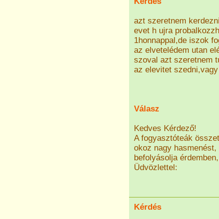
Kérdés
azt szeretnem kerdezni
evet h ujra probalkozz
1honnappal,de iszok f
az elvetelédem utan elé
szoval azt szeretnem tu
az elevitet szedni,vag
Válasz
Kedves Kérdező!
A fogyasztóteák össze
okoz nagy hasmenést, 
befolyásolja érdemben, 
Üdvözlettel:
Kérdés