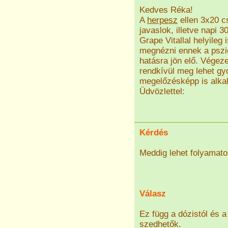
Kedves Réka!
A
herpesz
ellen 3x20 c
javaslok, illetve napi
Grape Vitallal helyileg
megnézni ennek a pszic
hatásra jön elő. Végez
rendkívül meg lehet gyo
megelőzésképp is alka
Üdvözlettel:
Kérdés
Meddig lehet folyamato
Válasz
Ez függ a dózistól és a
szedhetők.