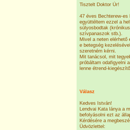
Tisztelt Doktor Úr!
47 éves Bechterew-es 
együttéltem ezzel a hel
súlyosbodtak (krónikus
szívpanaszok stb.).
Mivel a neten elérhető
e betegség kezelésével
szeretném kérni.
Mit tanácsol, mit tegye
próbáltam odafigyelni
lenne étrend-kiegészít
Válasz
Kedves István!
Lendvai Kata lánya a m
befolyásolni ezt az álla
Kérdésére a megbeszél
Üdvözlettel: