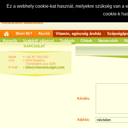
Ez a webhely cookie-kat használ, melyekre szükség van a
cookie-k ha
Keresés:
Miért Mi?
Akciók
Vitamin, egészség áruház
Szépségápo
Keresők
Szakértő válaszol
Tudástár
Cikkek
Narancsbőr
Rá
KAPCSOLAT
Mobil:
»
+36 30 7262 647
Cím:
»
2040 Budaörs,
Törökbálinti utca 42/B
E-mail:
»
info@vitaminsziget.com
Kérdés:
Aláírás: