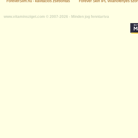
ForeverSlim.hu - kavitációs zsírbontás
Forever Skin IPL villanófényes szőr
www.vitaminsziget.com © 2007-2026 - Minden jog fenntartva