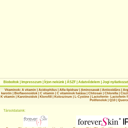
Bioboltok
|
Impresszum
|
Írjon nekünk
|
ÁSZF
|
Adatvédelem
|
Jogi nyilatkozat
Vitaminok:
A vitamin
|
Acidophilus
|
Alfa-lipidsav
|
Aminosavak
|
Antioxidáns
|
Arg
karotin
|
Bioflavonoidok
|
C vitamin
|
C vitaminok hatása
|
Chitosan
|
Chlorella
|
Ciszt
K vitamin
|
Karotinoidok
|
Klorofill
|
Kolosztrum
|
L-Cystine
|
Lactoferrin- Lactoferin 
Polifenolok
|
Q10
|
Querc
Társoldalaink: