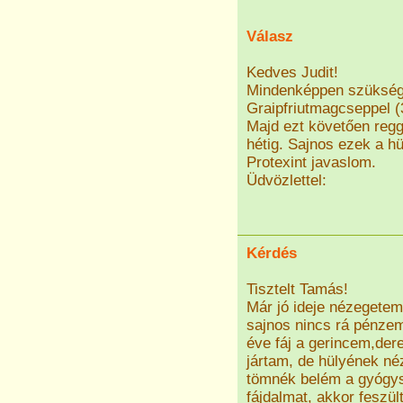
Válasz
Kedves Judit!
Mindenképpen szüksége
Graipfriutmagcseppel (3
Majd ezt követően regg
hétig. Sajnos ezek a h
Protexint javaslom.
Üdvözlettel:
Kérdés
Tisztelt Tamás!
Már jó ideje nézegetem
sajnos nincs rá pénzem
éve fáj a gerincem,der
jártam, de hülyének né
tömnék belém a gyógys
fájdalmat, akkor feszü