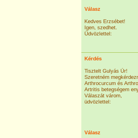
Válasz
Kedves Erzsébet!
Igen, szedhet.
Üdvözlettel:
Kérdés
Tisztelt Gulyás Úr!
Szeretném megkérdezni
Arthrocurcum és Arthro
Artritis betegségem en
Válaszát várom,
üdvözlettel:
Válasz