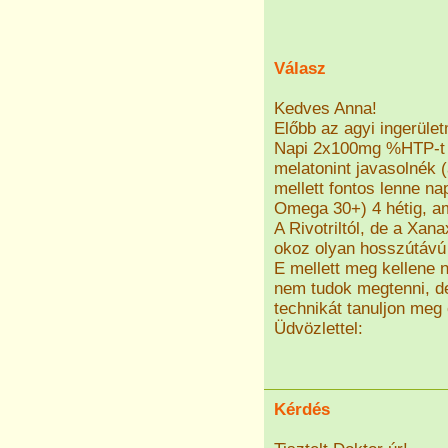
Válasz
Kedves Anna!
Előbb az agyi ingerüle
Napi 2x100mg %HTP-t é
melatonint javasolnék 
mellett fontos lenne n
Omega 30+) 4 hétig, am
A Rivotriltól, de a Xan
okoz olyan hosszútávú 
E mellett meg kellene n
nem tudok megtenni, de
technikát tanuljon meg
Üdvözlettel:
Kérdés