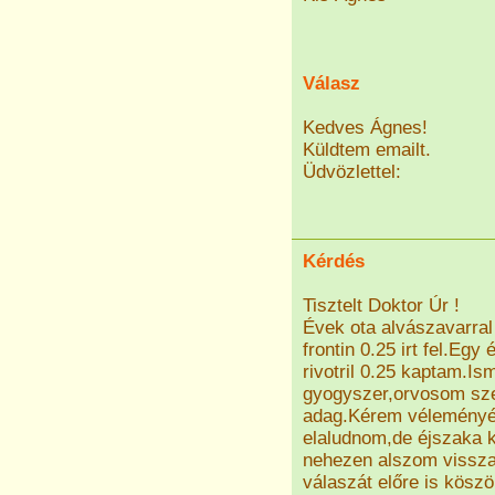
Válasz
Kedves Ágnes!
Küldtem emailt.
Üdvözlettel:
Kérdés
Tisztelt Doktor Úr !
Évek ota alvászavarra
frontin 0.25 irt fel.E
rivotril 0.25 kaptam.Is
gyogyszer,orvosom sze
adag.Kérem véleményét 
elaludnom,de éjszaka 
nehezen alszom vissza.
válaszát előre is kösz