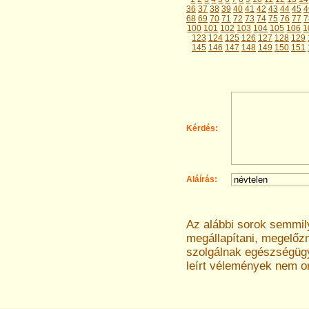
36
37
38
39
40
41
42
43
44
45
4
68
69
70
71
72
73
74
75
76
77
7
100
101
102
103
104
105
106
1
123
124
125
126
127
128
129
145
146
147
148
149
150
151
Kérdés:
Aláírás:
Az alábbi sorok semmi
megállapítani, megelőz
szolgálnak egészségügyi
leírt vélemények nem o