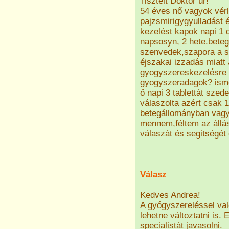
Tisztelt Doktor úr!
54 éves nő vagyok vérle
pajzsmirigygyulladást 
kezelést kapok napi 1 d
napsosyn, 2 hete.beteg
szenvedek,szapora a 
éjszakai izzadás miat
gyogyszereskezelésre 
gyogyszeradagok? isme
ő napi 3 tablettát szed
válaszolta azért csak 
betegállományban vagy
mennem,féltem az állá
válaszát és segitségét
Válasz
Kedves Andrea!
A gyógyszereléssel val
lehetne változtatni is
specialistát javasolni.