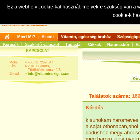
Ez a webhely cookie-kat használ, melyekre szükség van a
cookie-k ha
Keresés:
Miért Mi?
Akciók
Vitamin, egészség áruház
Szépségápo
Keresők
Szakértő válaszol
Tudástár
Cikkek
Narancsbőr
Rá
KAPCSOLAT
Mobil:
»
+36 30 7262 647
Cím:
»
2040 Budaörs,
Törökbálinti utca 42/B
E-mail:
»
info@vitaminsziget.com
Találatok száma:
16
Kérdés
kisunokam haromeves le
a sajat othonaban,ahol
dadushoz megy ahol so
meg harom kicsi gyerm