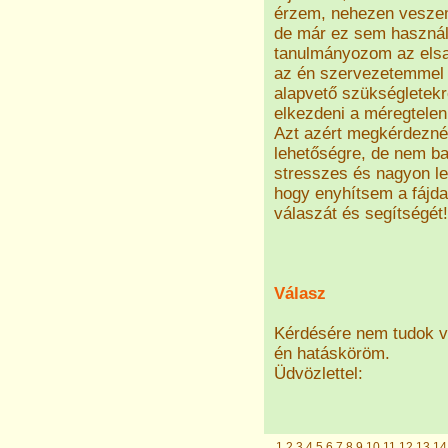
érzem, nehezen veszem 
de már ez sem használ,
tanulmányozom az elsa
az én szervezetemmel i
alapvető szükségletek
elkezdeni a méregtelen
Azt azért megkérdezném
lehetőségre, de nem ba
stresszes és nagyon le
hogy enyhítsem a fájd
válaszát és segítségét!
Válasz
Kérdésére nem tudok v
én hatásköröm.
Üdvözlettel:
1
2
3
4
5
6
7
8
9
10
11
12
13
14