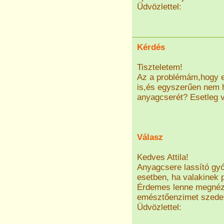
Üdvözlettel:
Kérdés
Tiszteletem!
Az a problémám,hogy es
is,és egyszerűen nem 
anyagcserét? Esetleg v
Válasz
Kedves Attila!
Anyagcsere lassító gyó
esetben, ha valakinek 
Érdemes lenne megnézni
emésztőenzimet szedetn
Üdvözlettel: