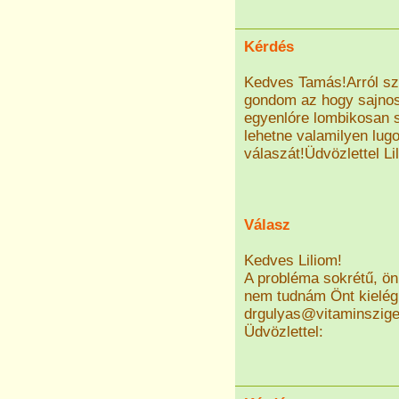
Kérdés
Kedves Tamás!Arról sze
gondom az hogy sajno
egyenlóre lombikosan 
lehetne valamilyen lug
válaszát!Üdvözlettel Li
Válasz
Kedves Liliom!
A probléma sokrétű, ön
nem tudnám Önt kielég
drgulyas@vitaminszig
Üdvözlettel: