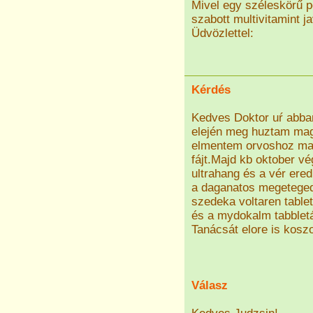
Mivel egy széleskörű p
szabott multivitamint 
Üdvözlettel:
Kérdés
Kedves Doktor uŕ abba
elején meg huztam mag
elmentem orvoshoz majd
fájt.Majd kb oktober vé
ultrahang és a vér ere
a daganatos megeteged
szedeka voltaren tablet
és a mydokalm tabblet
Tanácsát elore is kos
Válasz