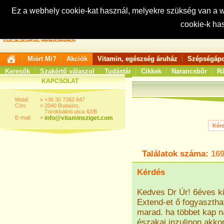
Ez a webhely cookie-kat használ, melyekre szükség van a
cookie-k ha
Keresés:
Miért Mi?
Akciók
Vitamin, egészség áruház
Szépségápo
Keresők
Szakértő válaszol
Tudástár
Cikkek
Narancsbőr
Rá
KAPCSOLAT
Mobil:
»
+36 30 7262 647
Cím:
»
2040 Budaörs,
Törökbálinti utca 42/B
E-mail:
»
info@vitaminsziget.com
Találatok száma:
16
Kérdés
Kedves Dr Úr! 6éves k
Extend-et ő fogyasztha
marad. ha többet kap 
északai inzulinon akko