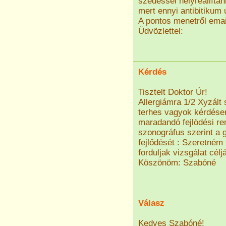
szedéssel helyreállítani
mert ennyi antibitikum 
A pontos menetről emai
Üdvözlettel:
Kérdés
Tisztelt Doktor Úr!
Allergiámra 1/2 Xyzált
terhes vagyok kérdése
maradandó fejlödési re
szonográfus szerint a 
fejlődését : Szeretném
forduljak vizsgálat célj
Köszönöm: Szabóné
Válasz
Kedves Szabóné!