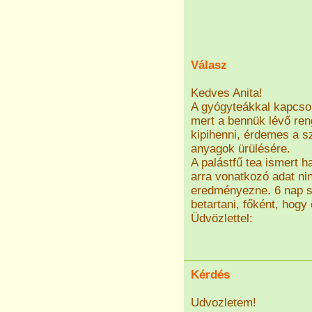
Válasz
Kedves Anita!
A gyógyteákkal kapcsol
mert a bennük lévő ren
kipihenni, érdemes a 
anyagok ürülésére.
A palástfű tea ismert 
arra vonatkozó adat ni
eredményezne. 6 nap s
betartani, főként, hogy
Üdvözlettel:
Kérdés
Udvozletem!