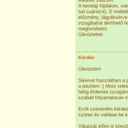
Kedves Judzsin!
A heretáji fájdalom, sok
tud suározni). E mellet
előzmény, lágyéksérve i
vizsgálattal deríthető 
megismételni.
Üdvözlettel:
Kérdés
Üdvözlöm!
Sikerrel használtam a p
a tesztem :) Most vett
hétig érdemes iszogatni
szabad folyamatosan inn
Erről szeretném kérde
szünet és valóban be ke
Válaszát előre is kösz