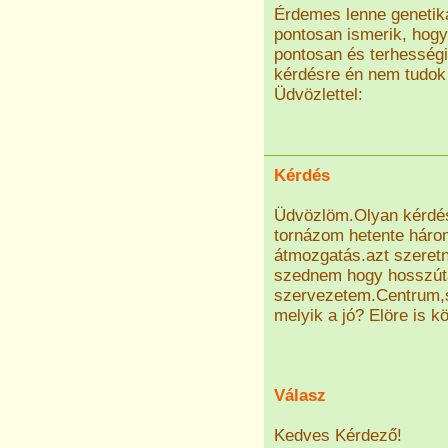
Érdemes lenne genetik
pontosan ismerik, hog
pontosan és terhességi
kérdésre én nem tudok 
Üdvözlettel:
Kérdés
Üdvözlöm.Olyan kérdés
tornázom hetente háro
átmozgatás.azt szeret
szednem hogy hosszútá
szervezetem.Centrum,s
melyik a jó? Elöre is 
Válasz
Kedves Kérdező!