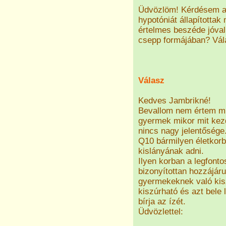
Üdvözlöm! Kérdésem az
hypotóniát állapítottak
értelmes beszéde jóval
csepp formájában? Vál
Válasz
Kedves Jambrikné!
Bevallom nem értem mit
gyermek mikor mit kezd
nincs nagy jelentősége
Q10 bármilyen életkorb
kislányának adni.
Ilyen korban a legfont
bizonyítottan hozzájáru
gyermekeknek való kis
kiszúrható és azt bele 
bírja az ízét.
Üdvözlettel: