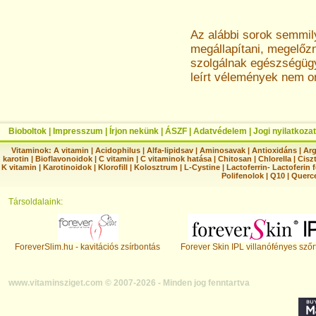
Az alábbi sorok semmi
megállapítani, megelőz
szolgálnak egészségügyi
leírt vélemények nem o
Bioboltok
|
Impresszum
|
Írjon nekünk
|
ÁSZF
|
Adatvédelem
|
Jogi nyilatkozat
Vitaminok:
A vitamin
|
Acidophilus
|
Alfa-lipidsav
|
Aminosavak
|
Antioxidáns
|
Arg
karotin
|
Bioflavonoidok
|
C vitamin
|
C vitaminok hatása
|
Chitosan
|
Chlorella
|
Ciszt
K vitamin
|
Karotinoidok
|
Klorofill
|
Kolosztrum
|
L-Cystine
|
Lactoferrin- Lactoferin 
Polifenolok
|
Q10
|
Querc
Társoldalaink:
ForeverSlim.hu - kavitációs zsírbontás
Forever Skin IPL villanófényes szőr
www.vitaminsziget.com © 2007-2026 - Minden jog fenntartva