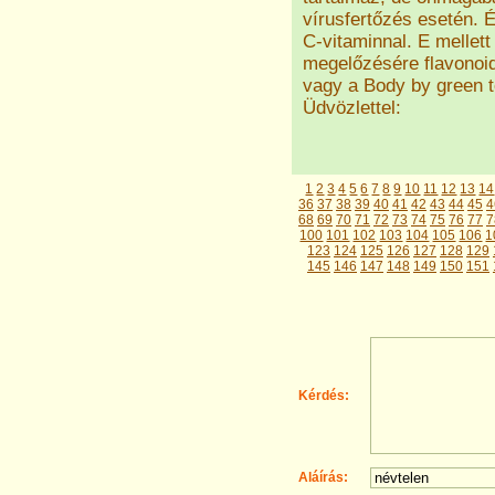
vírusfertőzés esetén.
C-vitaminnal. E mellet
megelőzésére flavonoid
vagy a Body by green t
Üdvözlettel:
1
2
3
4
5
6
7
8
9
10
11
12
13
14
36
37
38
39
40
41
42
43
44
45
4
68
69
70
71
72
73
74
75
76
77
7
100
101
102
103
104
105
106
1
123
124
125
126
127
128
129
145
146
147
148
149
150
151
Kérdés:
Aláírás: