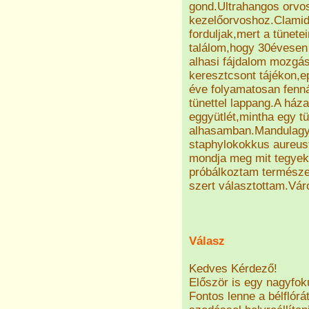
gond.Ultrahangos orvos
kezelőorvoshoz.Clamid
forduljak,mert a tünet
találom,hogy 30évesen 
alhasi fájdalom mozgás
keresztcsont tájékon,e
éve folyamatosan fenná
tünettel lappang.A háza
eggyütlét,mintha egy t
alhasamban.Mandulagyu
staphylokokkus aureust
mondja meg mit tegye
próbálkoztam természet
szert választottam.Vár
Válasz
Kedves Kérdező!
Először is egy nagyfok
Fontos lenne a bélflórá