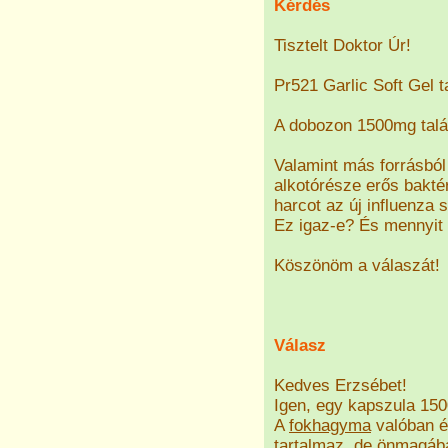
Kérdés
Tisztelt Doktor Úr!
Pr521 Garlic Soft Gel t
A dobozon 1500mg talál
Valamint más forrásból 
alkotórésze erős baktér
harcot az új influenza 
Ez igaz-e? És mennyit 
Köszönöm a válaszát!
Válasz
Kedves Erzsébet!
Igen, egy kapszula 1
A
fokhagyma
valóban é
tartalmaz, de önmagáb