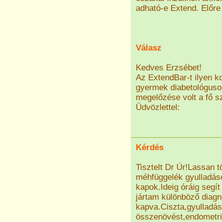
adható-e Extend. Előre 
Válasz
Kedves Erzsébet!
Az ExtendBar-t ilyen k
gyermek diabetológusok 
megelőzése volt a fő s
Üdvözlettel:
Kérdés
Tisztelt Dr Úr!Lassan 
méhfüggelék gyulladáso
kapok.Ideig óráig segí
jártam különböző diagn
kapva.Ciszta,gyulladá
összenövést,endometrio