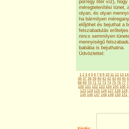
por/egy liter víz), hog
méregtelenítési tünet
olyan, és olyan mennyis
ha bármilyen méregany
előjöhet és bejuthat a 
felszabadulás erőteljes
nincs semmilyen tünete
mennyiségű felszabadul
babába is bejuthatna.
Üdvözlettel:
1
2
3
4
5
6
7
8
9
10
11
12
13
14
36
37
38
39
40
41
42
43
44
45
4
68
69
70
71
72
73
74
75
76
77
7
100
101
102
103
104
105
106
1
123
124
125
126
127
128
129
145
146
147
148
149
150
151
Kérdés: