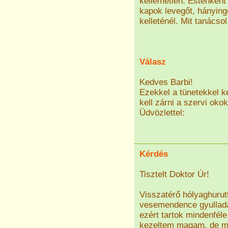
kellemetlen. Esténként
kapok levegőt, hányin
kelleténél. Mit tanácso
Válasz
Kedves Barbi!
Ezekkel a tünetekkel k
kell zárni a szervi okok
Üdvözlettel:
Kérdés
Tisztelt Doktor Úr!
Visszatérő hólyaghurutt
vesemendence gyulladás
ezért tartok mindenfél
kezeltem magam, de mo