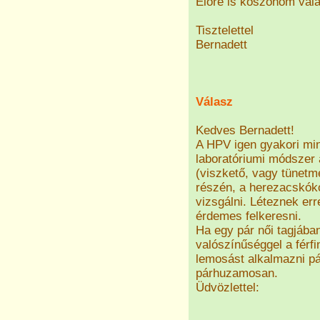
Előre is köszönöm vála
Tisztelettel
Bernadett
Válasz
Kedves Bernadett!
A HPV igen gyakori min
laboratóriumi módszer 
(viszkető, vagy tünet
részén, a herezacskóko
vizsgálni. Léteznek err
érdemes felkeresni.
Ha egy pár női tagjába
valószínűséggel a férf
lemosást alkalmazni pár
párhuzamosan.
Üdvözlettel: