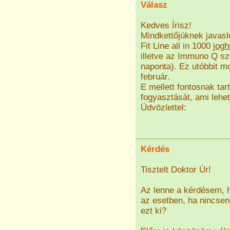
Válasz
Kedves Írisz!
Mindkettőjüknek java
Fit Line all in 1000
jogh
illetve az Immuno Q sz
naponta). Ez utóbbit m
február.
E mellett fontosnak ta
fogyasztását, ami lehet 
Üdvözlettel:
Kérdés
Tisztelt Doktor Úr!
Az lenne a kérdésem, ho
az esetben, ha nincsen
ezt ki?