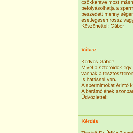
csökkentve most másna
befolyásolhatja a sper
beszedett mennyiségem 
esetlegesen rossz va
Köszönettel: Gábor
Válasz
Kedves Gábor!
Mivel a szteroidok eg
vannak a tesztosztero
is hatással van.
A spermimokat érintő 
A barátnőjének azonb
Üdvözlettel:
Kérdés