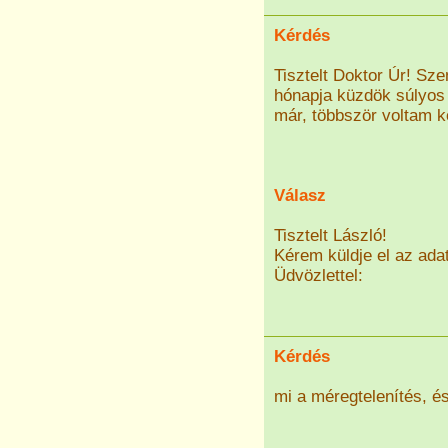
Kérdés
Tisztelt Doktor Úr! Sz
hónapja küzdök súlyo
már, többször voltam 
Válasz
Tisztelt László!
Kérem küldje el az ada
Üdvözlettel:
Kérdés
mi a méregtelenítés, é