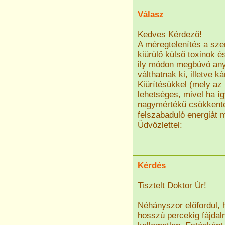
Válasz
Kedves Kérdező!
A méregtelenítés a sze
kiürülő külső toxinok 
ily módon megbúvó anya
válthatnak ki, illetve
Kiürítésükkel (mely az 
lehetséges, mivel ha í
nagymértékű csökkenté
felszabaduló energiát 
Üdvözlettel:
Kérdés
Tisztelt Doktor Úr!
Néhányszor előfordul,
hosszú percekig fájdal