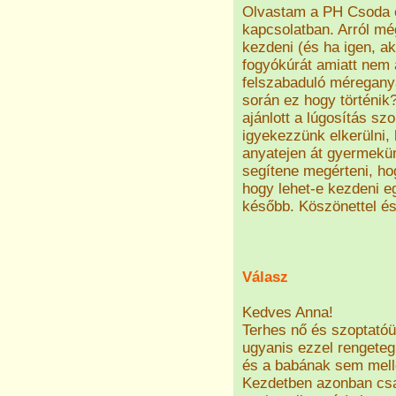
Olvastam a PH Csoda c.
kapcsolatban. Arról mé
kezdeni (és ha igen, a
fogyókúrát amiatt nem a
felszabaduló méreganya
során ez hogy történik
ajánlott a lúgosítás sz
igyekezzünk elkerülni
anyatejen át gyermekü
segítene megérteni, h
hogy lehet-e kezdeni eg
később. Köszönettel és
Válasz
Kedves Anna!
Terhes nő és szoptatóü
ugyanis ezzel rengeteg
és a babának sem mell
Kezdetben azonban csak