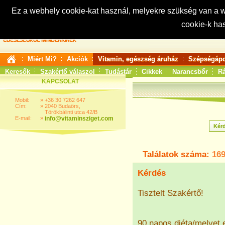
Ez a webhely cookie-kat használ, melyekre szükség van a
cookie-k ha
Keresés:
Miért Mi?
Akciók
Vitamin, egészség áruház
Szépségápo
Keresők
Szakértő válaszol
Tudástár
Cikkek
Narancsbőr
Rá
KAPCSOLAT
Mobil:
»
+36 30 7262 647
Cím:
»
2040 Budaörs,
Törökbálinti utca 42/B
E-mail:
»
info@vitaminsziget.com
Találatok száma:
16
Kérdés
Tisztelt Szakértő!
90 napos diéta/melyet e