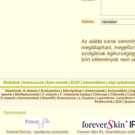
Aláírás:
Az alábbi sorok semmi
megállapítani, megelőz
szolgálnak egészségügyi
leírt vélemények nem o
Bioboltok
|
Impresszum
|
Írjon nekünk
|
ÁSZF
|
Adatvédelem
|
Jogi nyilatkozat
Vitaminok:
A vitamin
|
Acidophilus
|
Alfa-lipidsav
|
Aminosavak
|
Antioxidáns
|
Arg
karotin
|
Bioflavonoidok
|
C vitamin
|
C vitaminok hatása
|
Chitosan
|
Chlorella
|
Ciszt
K vitamin
|
Karotinoidok
|
Klorofill
|
Kolosztrum
|
L-Cystine
|
Lactoferrin- Lactoferin 
Polifenolok
|
Q10
|
Querc
Társoldalaink:
ForeverSlim.hu - kavitációs zsírbontás
Forever Skin IPL villanófényes szőr