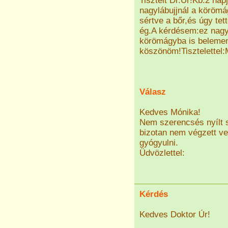
Tisztelt Dr.Úr!Kb.2 nap
nagylábujjnál a körömág
sértve a bőr,és úgy tet
ég.A kérdésem:ez nagyo
körömágyba is belement
köszönöm!Tisztelettel
Válasz
Kedves Mónika!
Nem szerencsés nyílt s
bizotan nem végzett vel
gyógyulni.
Üdvözlettel:
Kérdés
Kedves Doktor Úr!