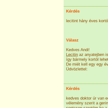
Kérdés
lecitint hány éves kor
Válasz
Kedves Andi!
Lecitin
az anyatejben is
így bármely kortól lehet
De miét kell egy egy 
Üdvözlettel:
Kérdés
kedves doktor úr van e
vélemény szerit a geri
segicsen szretém ha a