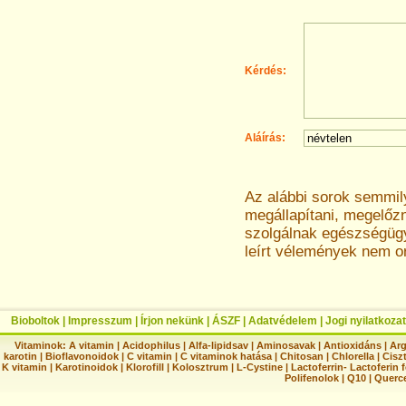
Kérdés:
Aláírás:
Az alábbi sorok semmi
megállapítani, megelőz
szolgálnak egészségügyi
leírt vélemények nem o
Bioboltok
|
Impresszum
|
Írjon nekünk
|
ÁSZF
|
Adatvédelem
|
Jogi nyilatkozat
Vitaminok:
A vitamin
|
Acidophilus
|
Alfa-lipidsav
|
Aminosavak
|
Antioxidáns
|
Arg
karotin
|
Bioflavonoidok
|
C vitamin
|
C vitaminok hatása
|
Chitosan
|
Chlorella
|
Ciszt
K vitamin
|
Karotinoidok
|
Klorofill
|
Kolosztrum
|
L-Cystine
|
Lactoferrin- Lactoferin 
Polifenolok
|
Q10
|
Querc