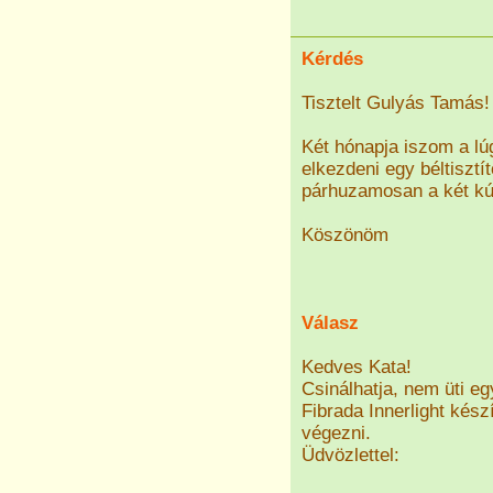
Kérdés
Tisztelt Gulyás Tamás!
Két hónapja iszom a lúg
elkezdeni egy béltisztí
párhuzamosan a két kúrá
Köszönöm
Válasz
Kedves Kata!
Csinálhatja, nem üti e
Fibrada Innerlight készí
végezni.
Üdvözlettel: