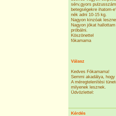
sérv,gyors pulzusszám 
betegségekre ihatom-e?
nék adni 10-15 kg.
Nagyon kinzóak lesznek
Nagyon jókat hallottam 
próbálni.
Köszönettel
fókamama
Válasz
Kedves Fókamama!
Semmi akadálya, hogy e
A méregtelenítési tüne
milyenek lesznek.
Üdvözlettel:
Kérdés