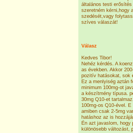
általános testi erősít
szeretném kérni,hogy a
szedését,vagy folytas
szíves válaszát!
Válasz
Kedves Tibor!
Nehéz kérdés. A koenzi
as években. Akkor 200-
pozitív hatásokat, sok
Ez a menlyiség aztán f
minimum 100mg-ot java
a készítmény típusa. pé
30mg Q10-et tartalmaz,
100mg-os Q10-ével. E 
amiben csak 2-5mg van 
hatáshoz az is hozzájár
Én azt javaslom, hogy 
különösebb változást, 