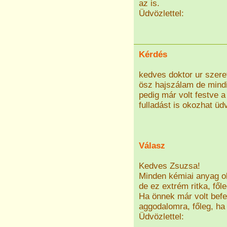
az is.
Üdvözlettel:
Kérdés
kedves doktor ur szere
ösz hajszálam de mindi
pedig már volt festve 
fulladást is okozhat üdv
Válasz
Kedves Zsuzsa!
Minden kémiai anyag ok
de ez extrém ritka, fől
Ha önnek már volt befe
aggodalomra, főleg, ha 
Üdvözlettel: