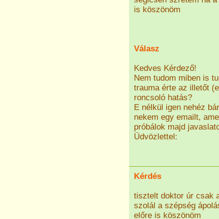
is köszönöm
Válasz
Kedves Kérdező!
Nem tudom miben is tudn
trauma érte az illetőt (
roncsoló hatás?
E nélkül igen nehéz bá
nekem egy emailt, amel
próbálok majd javaslato
Üdvözlettel:
Kérdés
tisztelt doktor úr csa
szolál a szépség ápol
előre is köszönöm