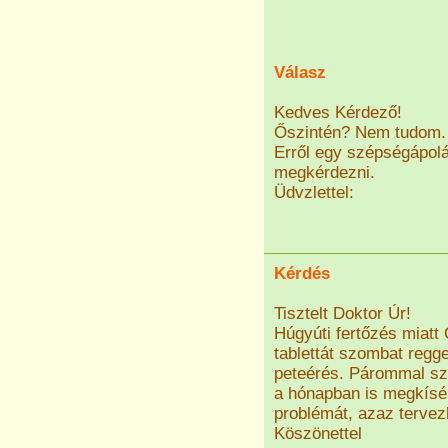
Válasz
Kedves Kérdező!
Őszintén? Nem tudom.
Erről egy szépségápolá
megkérdezni.
Üdvzlettel:
Kérdés
Tisztelt Doktor Úr!
Húgyúti fertőzés miatt 
tablettát szombat regg
peteérés. Párommal sz
a hónapban is megkísé
problémát, azaz tervez
Köszönettel