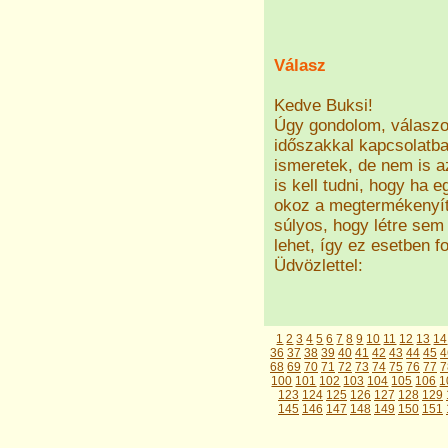
Válasz
Kedve Buksi!
Úgy gondolom, válaszo
időszakkal kapcsolatb
ismeretek, de nem is 
is kell tudni, hogy ha 
okoz a megtermékenyíte
súlyos, hogy létre sem
lehet, így ez esetben f
Üdvözlettel:
1
2
3
4
5
6
7
8
9
10
11
12
13
14
36
37
38
39
40
41
42
43
44
45
4
68
69
70
71
72
73
74
75
76
77
7
100
101
102
103
104
105
106
1
123
124
125
126
127
128
129
145
146
147
148
149
150
151