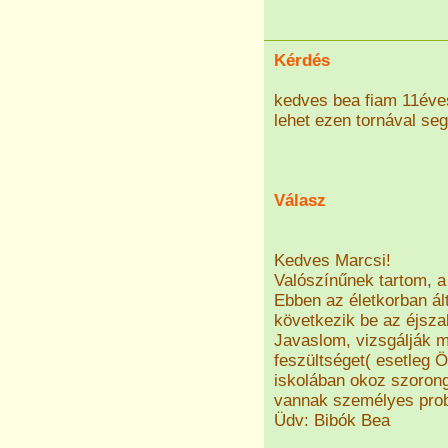
Kérdés
kedves bea fiam 11éve
lehet ezen tornával seg
Válasz
Kedves Marcsi!
Valószínűnek tartom, a
Ebben az életkorban ál
következik be az éjsza
Javaslom, vizsgálják m
feszültséget( esetleg 
iskolában okoz szorong
vannak személyes probl
Üdv: Bibók Bea