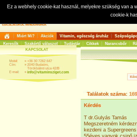
Ez a webhely cookie-kat használ, melyekre szükség van a
cookie-k ha
Keresés:
Miért Mi?
Akciók
Vitamin, egészség áruház
Szépségápo
Keresők
Szakértő válaszol
Tudástár
Cikkek
Narancsbőr
Rá
KAPCSOLAT
Mobil:
»
+36 30 7262 647
Cím:
»
2040 Budaörs,
Törökbálinti utca 42/B
E-mail:
»
info@vitaminsziget.com
Találatok száma:
16
Kérdés
T dr.Gulyás Tamás
Megszeretném kérdezni
kezdeni a Supergreens i
55éves vagyok csipő,iz