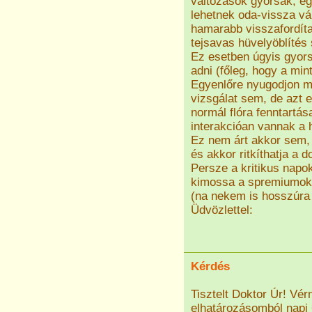
változások gyorsak, egy
lehetnek oda-vissza vá
hamarabb visszafordítan
tejsavas hüvelyöblítés
Ez esetben úgyis gyorsa
adni (főleg, hogy a mint
Egyenlőre nyugodjon me
vizsgálat sem, de azt e
normál flóra fenntartás
interakcióan vannak a 
Ez nem árt akkor sem, h
és akkor ritkíthatja a d
Persze a kritikus napok
kimossa a spremiumokat
(na nekem is hosszúra 
Üdvözlettel:
Kérdés
Tisztelt Doktor Úr! Vé
elhatározásomból napi