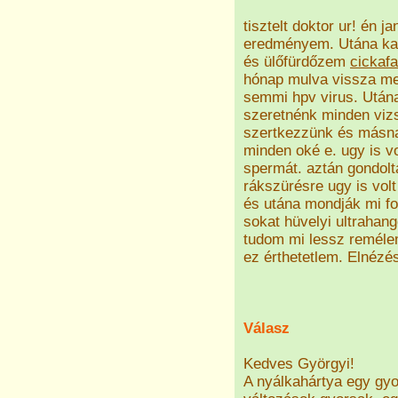
tisztelt doktor ur! én 
eredményem. Utána kap
és ülőfürdőzem
cickafa
hónap mulva vissza me
semmi hpv virus. Utána
szeretnénk minden vizsg
szertkezzünk és másnap
minden oké e. ugy is v
spermát. aztán gondolt
rákszürésre ugy is volt
és utána mondják mi fo
sokat hüvelyi ultrahan
tudom mi lessz remélem 
ez érthetetlem. Elnézés
Válasz
Kedves Györgyi!
A nyálkahártya egy gyo