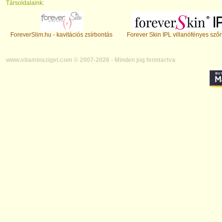
Társoldalaink:
ForeverSlim.hu - kavitációs zsírbontás
Forever Skin IPL villanófényes szőr
www.vitaminsziget.com © 2007-2026 - Minden jog fenntartva