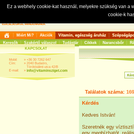
Ez a webhely cookie-kat használ, melyekre szükség van a
cookie-k ha
Keresés:
Miért Mi?
Akciók
Vitamin, egészség áruház
Szépségápo
Keresők
Szakértő válaszol
Tudástár
Cikkek
Narancsbőr
Rá
KAPCSOLAT
Mobil:
»
+36 30 7262 647
Cím:
»
2040 Budaörs,
Törökbálinti utca 42/B
E-mail:
»
info@vitaminsziget.com
Találatok száma:
16
Kérdés
Kedves István!
Szeretnék egy víztiszt
egy megbízhatót, reáli