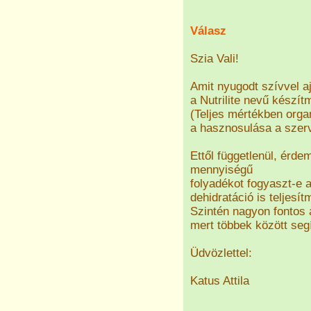
Válasz
Szia Vali!
Amit nyugodt szívvel a
a Nutrilite nevű készí
(Teljes mértékben orga
a hasznosulása a szer
Ettől függetlenül, érde
mennyiségű
folyadékot fogyaszt-e 
dehidratáció is teljes
Szintén nagyon fontos 
mert többek között seg
Üdvözlettel:
Katus Attila