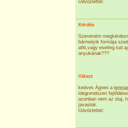
Üdvözlettel:
Kérdés
Szeretném megkérdezn
bármelyik formája szed
alltt,vagy esetleg tud 
anyukának???
Válasz
kedves Ágnes a
lenmag
idegrendszeri fejlődés
azonban nem az olaj, h
javaslok.
Üdvözlettel: