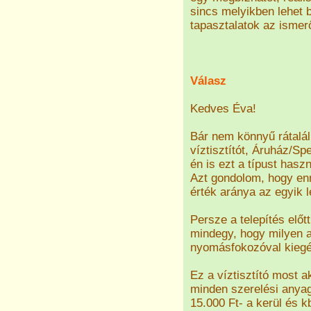
sincs melyikben lehet 
tapasztalatok az ismer
Válasz
Kedves Éva!
Bár nem könnyű rátaláln
víztisztítót, Áruház/Sp
én is ezt a típust has
Azt gondolom, hogy enn
érték aránya az egyik l
Persze a telepítés előt
mindegy, hogy milyen a 
nyomásfokozóval kiegés
Ez a víztisztító most a
minden szerelési anyago
15.000 Ft- a kerül és k