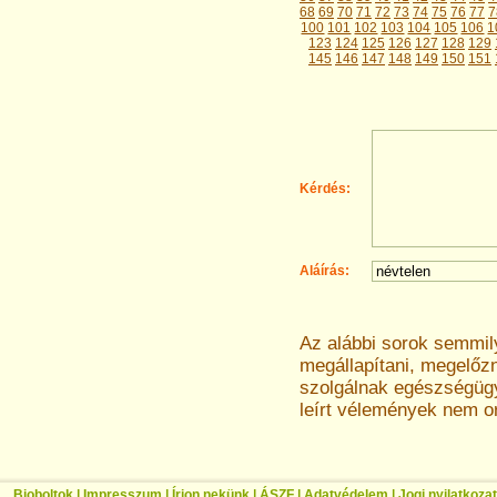
68
69
70
71
72
73
74
75
76
77
7
100
101
102
103
104
105
106
1
123
124
125
126
127
128
129
145
146
147
148
149
150
151
Kérdés:
Aláírás:
Az alábbi sorok semmi
megállapítani, megelőz
szolgálnak egészségügyi
leírt vélemények nem o
Bioboltok
|
Impresszum
|
Írjon nekünk
|
ÁSZF
|
Adatvédelem
|
Jogi nyilatkozat