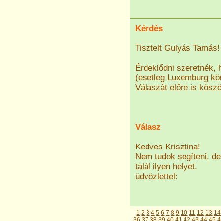
Kérdés
Tisztelt Gulyás Tamás!
Érdeklődni szeretnék,
(esetleg Luxemburg kör
Válaszát előre is kösz
Válasz
Kedves Krisztina!
Nem tudok segíteni, d
talál ilyen helyet.
üdvözlettel:
1
2
3
4
5
6
7
8
9
10
11
12
13
14
36
37
38
39
40
41
42
43
44
45
4