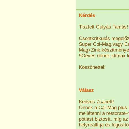
Kérdés
Tisztelt Gulyás Tamás!
Csontkritkulás megelőz
Super Col-Mag,vagy Co
Mag+Zink.készitménye
5Oéves nőnek,klimax k
Köszönettel:
Válasz
Kedves Zsanett!
Önnek a Cal-Mag plus 
mellétenni a restorate+
pótlást biztosít, míg az
helyreállítja és lúgosít