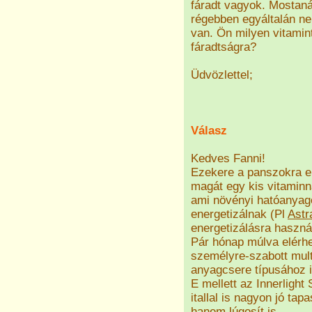
fáradt vagyok. Mostan
régebben egyáltalán ne
van. Ön milyen vitamin
fáradtságra?
Üdvözlettel;
Válasz
Kedves Fanni!
Ezekere a panszokra el
magát egy kis vitaminn
ami növényi hatóanyago
energetizálnak (Pl
Astr
energetizálásra használ
Pár hónap múlva elérhe
személyre-szabott mul
anyagcsere típusához i
E mellett az Innerlight
itallal is nagyon jó ta
hanem lúgosít is.