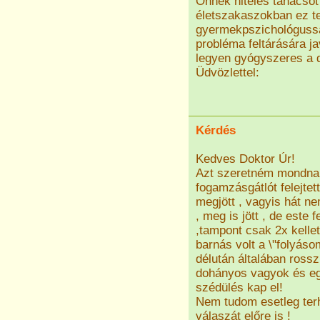
Önnek hiteles tanácsot
életszakaszokban ez t
gyermekpszichológussal
probléma feltárására 
legyen gyógyszeres a 
Üdvözlettel:
Kérdés
Kedves Doktor Úr!
Azt szeretném mondnai
fogamzásgátlót felejte
megjött , vagyis hát n
, meg is jött , de este
,tampont csak 2x kelle
barnás volt a \"folyás
délután általában rossz
dohányos vagyok és egy
szédülés kap el!
Nem tudom esetleg ter
válaszát előre is !