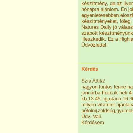
készítmény, de az ilye
hónapra ajánlom. Én jo
egyenletesebben eloszl
készítményeket, főleg, 
Natures Daily jó válas
szabott készítményünk
illeszkedik. Ez a High
Üdvözlettel:
Kérdés
Szia Attila!
nagyon fontos lenne ha 
januárba.Focizik heti 
kb.13.45.-ig,utána 16.3
milyen vitamint ajánla
pótolni(zöldség,gyümöl
Üdv.:Vali.
Kérdésem