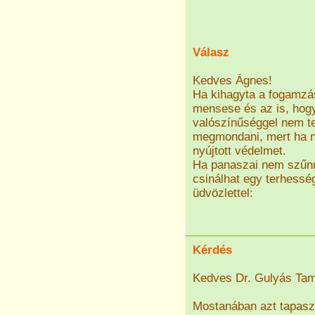
Válasz
Kedves Ágnes!
Ha kihagyta a fogamzás
mensese és az is, ho
valószínűséggel nem te
megmondani, mert ha n
nyújtott védelmet.
Ha panaszai nem szűnne
csinálhat egy terhességi
üdvözlettel:
Kérdés
Kedves Dr. Gulyás Ta
Mostanában azt tapasz