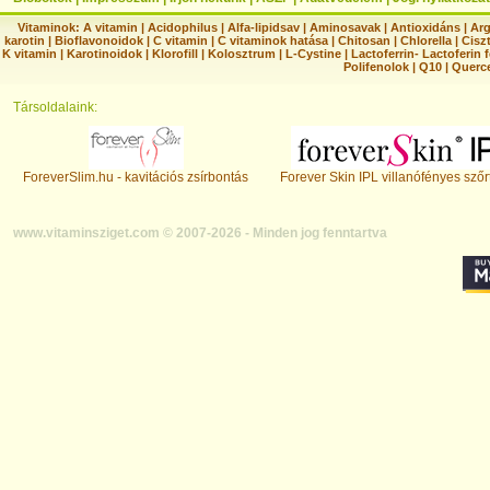
Vitaminok:
A vitamin
|
Acidophilus
|
Alfa-lipidsav
|
Aminosavak
|
Antioxidáns
|
Arg
karotin
|
Bioflavonoidok
|
C vitamin
|
C vitaminok hatása
|
Chitosan
|
Chlorella
|
Ciszt
K vitamin
|
Karotinoidok
|
Klorofill
|
Kolosztrum
|
L-Cystine
|
Lactoferrin- Lactoferin 
Polifenolok
|
Q10
|
Querc
Társoldalaink:
ForeverSlim.hu - kavitációs zsírbontás
Forever Skin IPL villanófényes szőr
www.vitaminsziget.com © 2007-2026 - Minden jog fenntartva