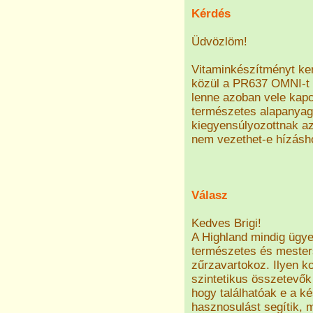
Kérdés
Üdvözlöm!
Vitaminkészítményt ke
közül a PR637 OMNI-t 
lenne azoban vele kapc
természetes alapanyag
kiegyensúlyozottnak az 
nem vezethet-e hízásho
Válasz
Kedves Brigi!
A Highland mindig ügye
természetes és mester
zűrzavartokoz. Ilyen k
szintetikus összetevők
hogy találhatóak e a k
hasznosulást segítik, 