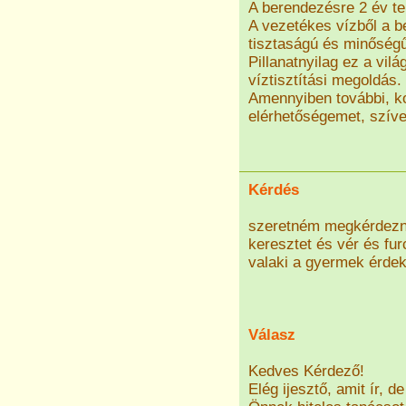
A berendezésre 2 év te
A vezetékes vízből a b
tisztaságú és minőségű
Pillanatnyilag ez a vi
víztisztítási megoldás.
Amennyiben további, ko
elérhetőségemet, szíve
Kérdés
szeretném megkérdezni
keresztet és vér és fur
valaki a gyermek érdek
Válasz
Kedves Kérdező!
Elég ijesztő, amit ír, 