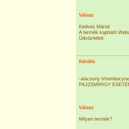
Válasz
Kedves Mária!
A termék kapható Web
Üdvözlettel:
Kérdés
-alacsony trhombocyta
PAJZSMIRIGY ESETÉ
Válasz
Milyen termék?