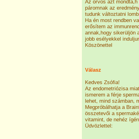
Az orvos azt mondta,h 
páromnak az eredménye
tudunk változtatni lom
Ha én most rendben va
erősítem az immunrend
annak,hogy sikerüljön 
jobb esélyekkel indulju
Köszönettel
Válasz
Kedves Zsófia!
Az endometriózisa mia
ismerem a férje sperma
lehet, mind számban, 
Megpróbálhatja a Brainf
összetevői a spermakép
vitamint, de nehéz ígér
Üdvözlettel: