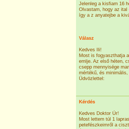
Jelenleg a kisfiam 16 
Olvastam, hogy az ital
így a z anyatejbe a ki
Válasz
Kedves Ili!
Most is fogyaszthatja 
emlje. Az első héten, cs
csepp mennyisége mara
mértékű, és minimális, 
Üdvözlettel:
Kérdés
Kedves Doktor Úr!
Most lettem túl 1 lapra
petefészkeimről a cisz