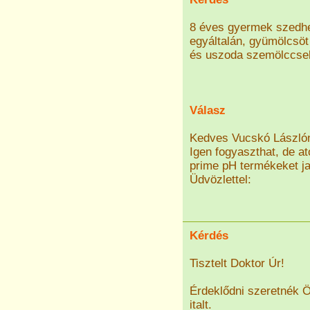
8 éves gyermek szedhet
egyáltalán, gyümölcsöt 
és uszoda szemölccsel
Válasz
Kedves Vucskó László
Igen fogyaszthat, de at
prime pH termékeket j
Üdvözlettel:
Kérdés
Tisztelt Doktor Úr!
Érdeklődni szeretnék Ö
italt.