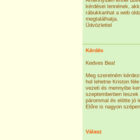
Amennyiben ennél bőveb
kérdései lennének, ak
rábukkanhat a web olda
megtalálhatja.
Üdvözlettel
Kérdés
Kedves Bea!
Meg szeretném kérdezn
hol lehetne Kriston fél
vezeti és mennyibe ke
szeptemberben leszek 
párommal és elötte jó l
Előre is nagyon szépen
Válasz