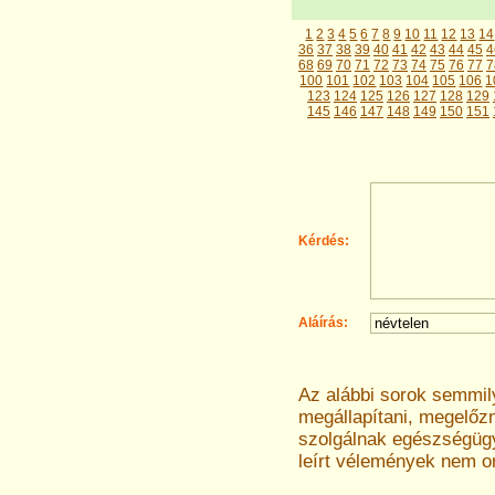
1
2
3
4
5
6
7
8
9
10
11
12
13
14
36
37
38
39
40
41
42
43
44
45
4
68
69
70
71
72
73
74
75
76
77
7
100
101
102
103
104
105
106
1
123
124
125
126
127
128
129
145
146
147
148
149
150
151
Kérdés:
Aláírás:
Az alábbi sorok semmi
megállapítani, megelőz
szolgálnak egészségügyi
leírt vélemények nem o