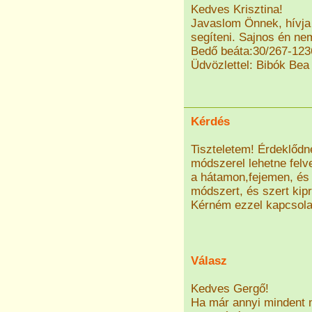
Kedves Krisztina!
Javaslom Önnek, hívja 
segíteni. Sajnos én ne
Bedő beáta:30/267-123
Üdvözlettel: Bibók Bea
Kérdés
Tiszteletem! Érdeklődn
módszerel lehetne felv
a hátamon,fejemen, és
módszert, és szert kip
Kérném ezzel kapcsola
Válasz
Kedves Gergő!
Ha már annyi mindent m