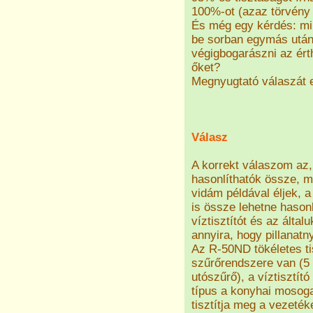
100%-ot (azaz törvény 
És még egy kérdés: mi 
be sorban egymás után
végigbogarászni az ért
őket?
Megnyugtató válaszát 
Válasz
A korrekt válaszom az, 
hasonlíthatók össze, m
vidám példával éljek, 
is össze lehetne hason
víztisztítót és az által
annyira, hogy pillanatn
Az R-50ND tökéletes ti
szűrőrendszere van (5
utószűrő), a víztisztí
típus a konyhai mosoga
tisztítja meg a vezeték