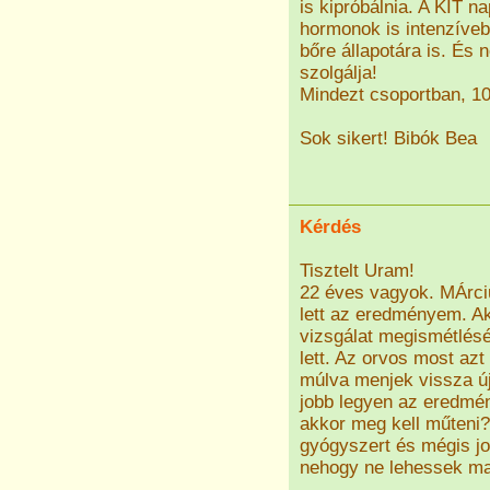
is kipróbálnia. A KIT n
hormonok is intenzíveb
bőre állapotára is. És
szolgálja!
Mindezt csoportban, 10 
Sok sikert! Bibók Bea
Kérdés
Tisztelt Uram!
22 éves vagyok. MÁrciu
lett az eredményem. Ak
vizsgálat megismétlésé
lett. Az orvos most az
múlva menjek vissza új
jobb legyen az eredmé
akkor meg kell műteni?
gyógyszert és mégis j
nehogy ne lehessek ma