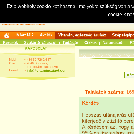
Ez a webhely cookie-kat használ, melyekre szükség van a
cookie-k ha
Keresés:
Miért Mi?
Akciók
Vitamin, egészség áruház
Szépségápo
Keresők
Szakértő válaszol
Tudástár
Cikkek
Narancsbőr
Rá
KAPCSOLAT
Mobil:
»
+36 30 7262 647
Cím:
»
2040 Budaörs,
Törökbálinti utca 42/B
E-mail:
»
info@vitaminsziget.com
Találatok száma:
16
Kérdés
Hosszas utánajárás utá
kiterjedő víztiztító b
A kérdésem az, hogy a
95%-os tisztaságot írna