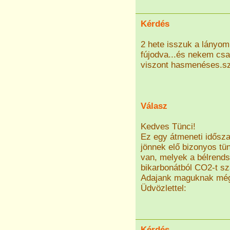
Kérdés
2 hete isszuk a lányom
fújodva...és nekem cs
viszont hasmenéses.sz
Válasz
Kedves Tünci!
Ez egy átmeneti idősza
jönnek elő bizonyos tü
van, melyek a bélrend
bikarbonátból CO2-t sz
Adajank maguknak még 
Üdvözlettel:
Kérdés