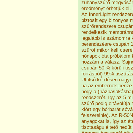
zuhanyszűrő megvásárl
eredményt érhetjük el, 
Az InnerLight rendszer
biztosít egy bizonyos m
szűrőrendszere csupán
rendelkezik membránna
legalább is számomra 
berendezésre csupán 1 
szűrőt mikor kell cseré
hónapok óta próbálom k
hozzám a válasz. Sajno
csupán 50 % körüli tis
forrásból) 99% tisztítási
Utolsó kérdésén nagyon
ha az embernek pénze 
hogy a (házba/lakásba)
rendszerét. Így az 5 m
szűrő pedig eltávolítj
klórt egy bőrbarát sóvá
felszerelnie). Az R-50
anyagokat is, így az ét
tisztaságú éltető nedűt